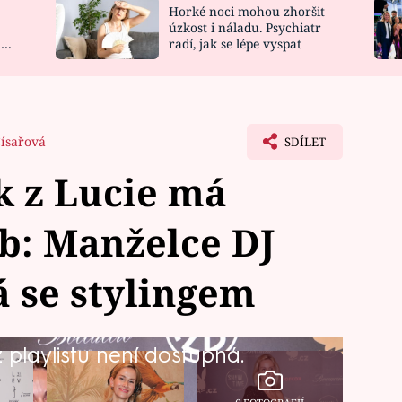
Horké noci mohou zhoršit
NOVINKY
ZAHRADA
úzkost i náladu. Psychiatr
 a
radí, jak se lépe vyspat
VIDEORECEPTY
DESIGN
Císařová
SDÍLET
k z Lucie má
b: Manželce DJ
 se stylingem
playlistu není dostupná.