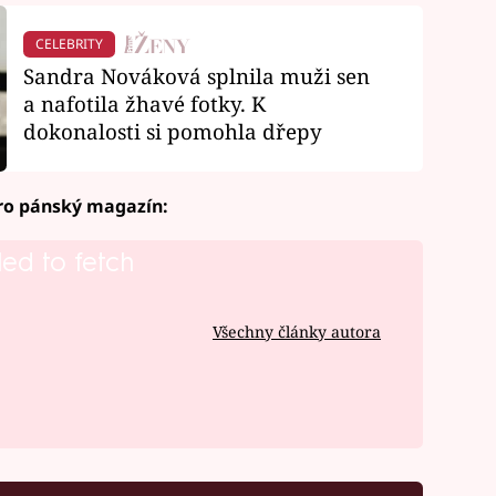
CELEBRITY
Sandra Nováková splnila muži sen
a nafotila žhavé fotky. K
dokonalosti si pomohla dřepy
pro pánský magazín:
led to fetch
Všechny články autora