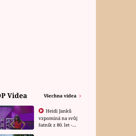
P Videa
Všechna videa
Heidi Janků
vzpomíná na svůj
šatník z 80. let -
Shopaholičky