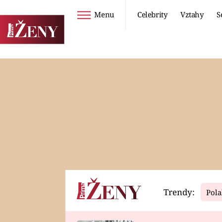
Menu
Celebrity
Vztahy
S
Seriály
Životní styl
ZOO
DIETY A HUBNUTÍ
PROSTŘENO!
CESTOVÁNÍ A
DOVOLENÁ
DUCH
ZDRAVÍ
Trendy:
Pola
Horoskopy
Video
ASTROČLÁNKY
SERIÁLY