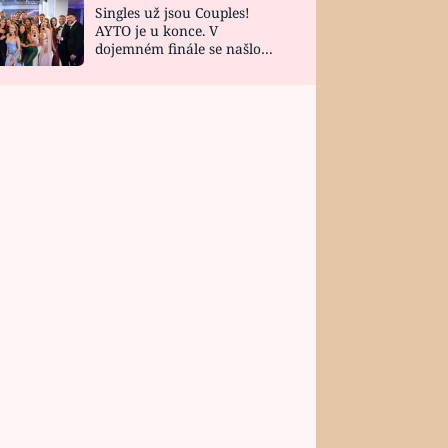
Singles už jsou Couples!
AYTO je u konce. V
dojemném finále se našlo
všech 10 Perfect Matchů