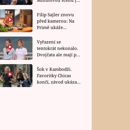
bez dubla
Filip Sajler znovu
před kamerou: Na
Primě ukáže
poctivou kuchyni i
rychlé recepty
Vyřazení se
tentokrát nekonalo.
Dvojčata ale mají po
uzavření třetí etapy
závodu nůž na krku
Šok v Kambodži.
Favoritky Chicas
končí, závod ukázal
svou nejtvrdší tvář