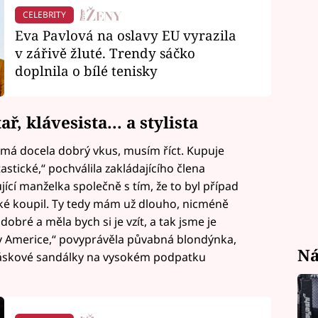
CELEBRITY
Eva Pavlová na oslavy EU vyrazila
v zářivě žluté. Trendy sáčko
doplnila o bílé tenisky
ř, klávesista... a stylista
 má docela dobrý vkus, musím říct. Kupuje
astické,“ pochválila zakládajícího člena
jící manželka společně s tím, že to byl případ
aké koupil. Ty tedy mám už dlouho, nicméně
dobré a měla bych si je vzít, a tak jsme je
e v Americe,“ povyprávěla půvabná blondýnka,
Ná
é páskové sandálky na vysokém podpatku