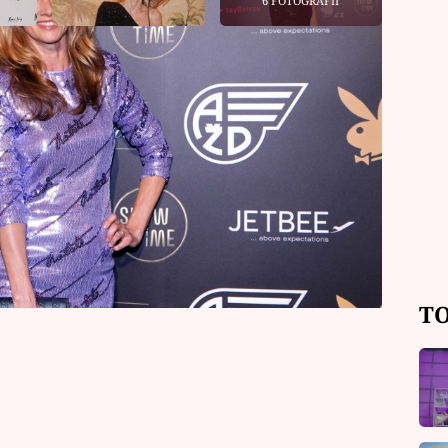
6 FOTOGRAFIÍ
 scénu vtrhla kapela Lucie, sní celá
 členech dodnes populárního
c fanynky věděly, že Michal Dvořák
ejen radí, co si obléct, ale dokonce jí
řevíčky, dost možná by plamen jejich
něji. Manželka vyhlášeného skladatele
 vyprávět. A taky to pro web Prima
TO