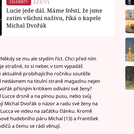
CELEBRITY
Lucie jede dál. Máme štěstí, že jsme
zatím všichni naživu, říká o kapele
Michal Dvořák
Někdy se mu ale stydím říct. Chci před ním
je strašné, to si neber, v tom vypadáš
ně aktuálně probíhajícího ročníku soutěže
d nedávnem na titulní straně magazínu nejen
vořák přísným kritikem odívání své ženy?
l Lucce drsně a na plnou pusu, nebo svůj
ojí Michal Dvořák o názor a radu své ženy na
J Lucca ve videu na začátku článku. Kromě
ynové hudebního páru Michal (13) a František
odičů a čemu se rádi věnují.