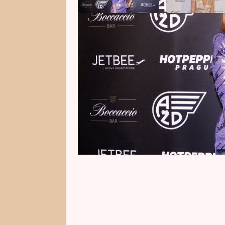
Od chvíle, kdy na českou hudební
řada dívek a žen o jednotlivých
hudebního seskupení. Kdyby naví
(58) se vyzná v módě a své ženě n
i rád kupuje krásné a stylové st
platonické lásky vzplál ještě sil
a textaře DJ Lucca (45) by mohla
Ženy udělala.