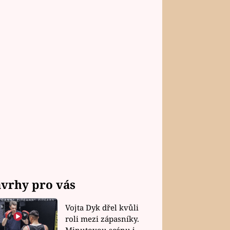
vrhy pro vás
Vojta Dyk dřel kvůli
roli mezi zápasníky.
Minutovou scénu jel