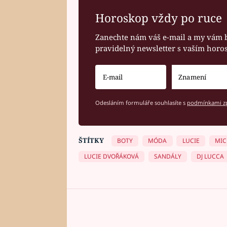
Horoskop vždy po ruce
Zanechte nám váš e-mail a my vám 
pravidelný newsletter s vaším hor
Odesláním formuláře souhlasíte s
podmínkami zp
ŠTÍTKY
BOTY
MÓDA
LUCIE
MIC
LUCIE DVOŘÁKOVÁ
SANDÁLY
DJ LUCCA