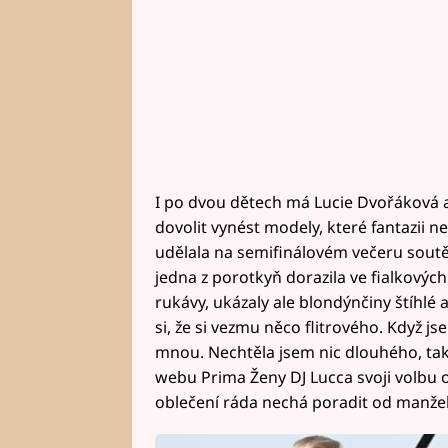
I po dvou dětech má Lucie Dvořáková 
dovolit vynést modely, které fantazii 
udělala na semifinálovém večeru sout
jedna z porotkyň dorazila ve fialkových
rukávy, ukázaly ale blondýnčiny štíhlé
si, že si vezmu něco flitrového. Když j
mnou. Nechtěla jsem nic dlouhého, takže 
webu Prima Ženy DJ Lucca svoji volbu ou
oblečení ráda nechá poradit od manžel