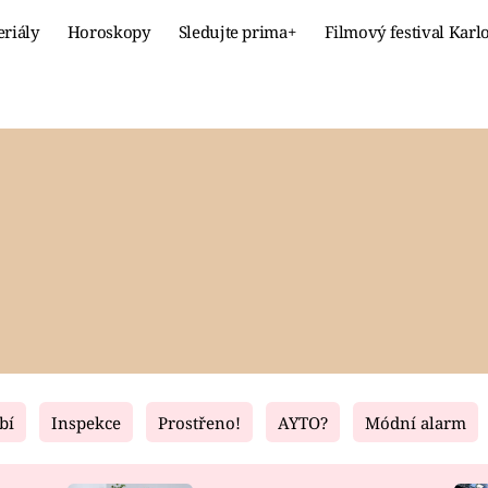
eriály
Horoskopy
Sledujte prima+
Filmový festival Karl
Celebrity
Recept
MÓDA A KRÁSA
HLAVNÍ JÍ
VZTAHY A SEX
SLADKÉ
PRIMA MAMINKA
ZDRAVÉ
bí
Inspekce
Prostřeno!
AYTO?
Módní alarm
Fresh
Living
RECEPTY
BYDLENÍ