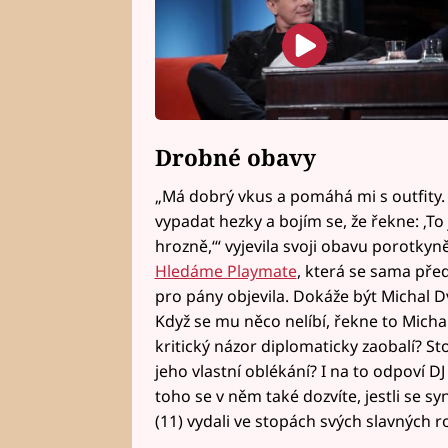
Drobné obavy
„Má dobrý vkus a pomáhá mi s outfity. 
vypadat hezky a bojím se, že řekne: ‚To 
hrozně,‘“ vyjevila svoji obavu porotky
Hledáme Playmate
, která se sama pře
pro pány objevila. Dokáže být Michal D
Když se mu něco nelíbí, řekne to Micha
kritický názor diplomaticky zaobalí? St
jeho vlastní oblékání? I na to odpoví D
toho se v něm také dozvíte, jestli se s
(11) vydali ve stopách svých slavných r