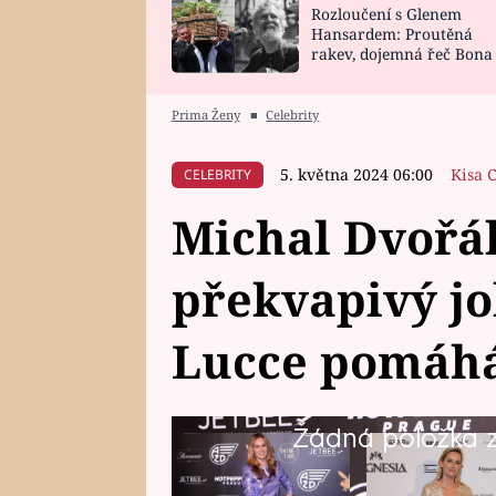
Rozloučení s Glenem
SNÁŘ
CELEBRITY
Hansardem: Proutěná
rakev, dojemná řeč Bona
HOROSKOP NA
VAŘENÍ
zpěv Irglové s Vedderem
ROK 2023
Prima Ženy
■
Celebrity
5. května 2024 06:00
Kisa 
CELEBRITY
Michal Dvořá
překvapivý jo
Lucce pomáhá
Žádná položka z 