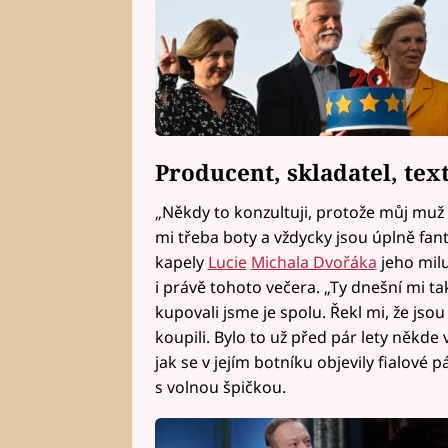
Producent, skladatel, texta
„Někdy to konzultuji, protože můj muž
mi třeba boty a vždycky jsou úplně fant
kapely
Lucie
Michala Dvořáka
jeho milu
i právě tohoto večera. „Ty dnešní mi t
kupovali jsme je spolu. Řekl mi, že jsou 
koupili. Bylo to už před pár lety někd
jak se v jejím botníku objevily fialov
s volnou špičkou.