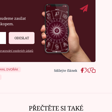
budeme zasílat
oskopem.
ODESLAT
racování osobních údajů
HAL DVOŘÁK
Sdílejte článek
PŘEČTĚTE SI TAKÉ