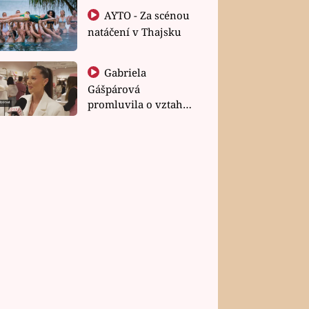
AYTO - Za scénou
natáčení v Thajsku
Gabriela
Gášpárová
promluvila o vztahu
a zakládání rodiny