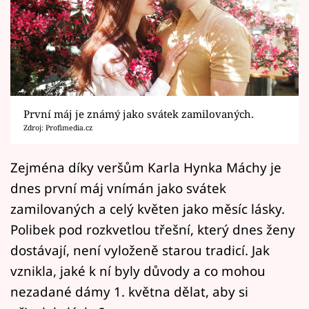
Horoskopy
Sledujte prima+
Filmový festival Karlovy Vary
Pořady
První máj je známý jako svátek zamilovaných.
Zdroj: Profimedia.cz
Mámy sobě
Zejména díky veršům Karla Hynka Máchy je
Přihlášení
dnes první máj vnímán jako svátek
zamilovaných a celý květen jako měsíc lásky.
Polibek pod rozkvetlou třešní, který dnes ženy
Sledujte nás
dostávají, není vyloženě starou tradicí. Jak
vznikla, jaké k ní byly důvody a co mohou
nezadané dámy 1. května dělat, aby si