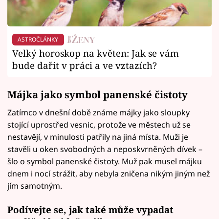
ASTROČLÁNKY
Velký horoskop na květen: Jak se vám
bude dařit v práci a ve vztazích?
Májka jako symbol panenské čistoty
Zatímco v dnešní době známe májky jako sloupky
stojící uprostřed vesnic, protože ve městech už se
nestavějí, v minulosti patřily na jiná místa. Muži je
stavěli u oken svobodných a neposkvrněných dívek –
šlo o symbol panenské čistoty. Muž pak musel májku
dnem i nocí strážit, aby nebyla zničena nikým jiným než
jím samotným.
Podívejte se, jak také může vypadat