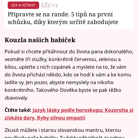
SEX A VZTAHY
Připravte se na rande. 5 tipů na první
schůzku, díky kterým určitě zabodujete
Kouzla našich babiček
Pokud si chcete přitáhnout do života pana dokonalého,
vezměte tři stužky, konkrétně červenou, zelenou a
bílou, upleťte z nich copánek a myslete na to, že vám
do života přichází někdo, kdo se hodí k vám a ke komu
ladíte vy. Jen pozor, abyste nemyslely na nikoho
konkrétního. Takového člověka byste se pak těžko
zbavovaly.
Čtěte také:
Jazyk lásky podle horoskopu: Kozoroha si
získáte dary, Ryby silnou empatií
Zkusit můžete i starou slovanskou mantru, kterou
používaly naše babičky. Ty řekly několikrát za sebou