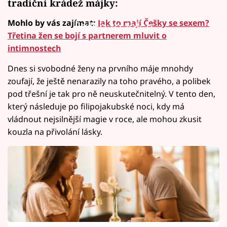
tradiční krádež májky:
Mohlo by vás zajímat:
Jak to mají Češky se sexem?
Failed to fetch
Třetina žen se bojí s partnerem mluvit o
intimnostech
Dnes si svobodné ženy na prvního máje mnohdy
zoufají, že ještě nenarazily na toho pravého, a polibek
pod třešní je tak pro ně neuskutečnitelný. V tento den,
který následuje po filipojakubské noci, kdy má
vládnout nejsilnější magie v roce, ale mohou zkusit
kouzla na přivolání lásky.