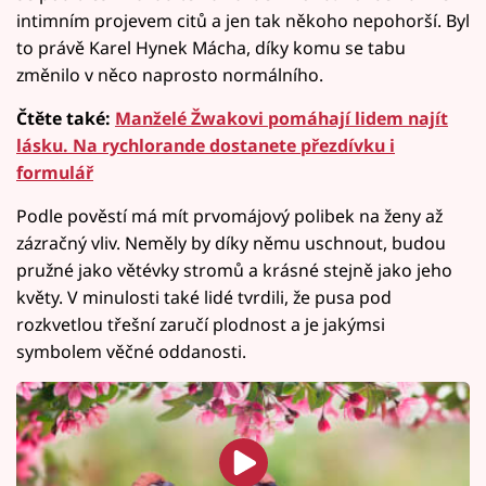
intimním projevem citů a jen tak někoho nepohorší. Byl
to právě Karel Hynek Mácha, díky komu se tabu
změnilo v něco naprosto normálního.
Čtěte také:
Manželé Žwakovi pomáhají lidem najít
lásku. Na rychlorande dostanete přezdívku i
formulář
Podle pověstí má mít prvomájový polibek na ženy až
zázračný vliv. Neměly by díky němu uschnout, budou
pružné jako větévky stromů a krásné stejně jako jeho
květy. V minulosti také lidé tvrdili, že pusa pod
rozkvetlou třešní zaručí plodnost a je jakýmsi
symbolem věčné oddanosti.