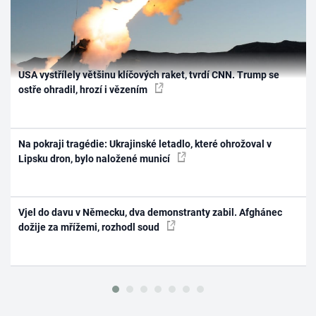
USA vystřílely většinu klíčových raket, tvrdí CNN. Trump se
ostře ohradil, hrozí i vězením
Na pokraji tragédie: Ukrajinské letadlo, které ohrožoval v
Lipsku dron, bylo naložené municí
Vjel do davu v Německu, dva demonstranty zabil. Afghánec
dožije za mřížemi, rozhodl soud