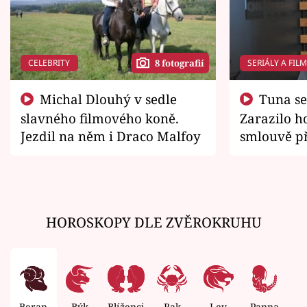
CELEBRITY
SERIÁLY A FIL
8 fotografií
Michal Dlouhý v sedle
Tuna se chtěl vrátit domů.
slavného filmového koně.
Zarazilo ho
Jezdil na něm i Draco Malfoy
smlouvě př
zemřít
HOROSKOPY DLE ZVĚROKRUHU
Beran
Býk
Blíženci
Rak
Lev
Panna
V