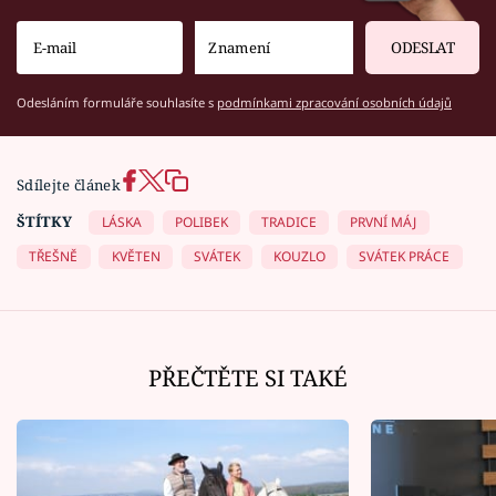
ODESLAT
Odesláním formuláře souhlasíte s
podmínkami zpracování osobních údajů
Sdílejte článek
ŠTÍTKY
LÁSKA
POLIBEK
TRADICE
PRVNÍ MÁJ
TŘEŠNĚ
KVĚTEN
SVÁTEK
KOUZLO
SVÁTEK PRÁCE
PŘEČTĚTE SI TAKÉ