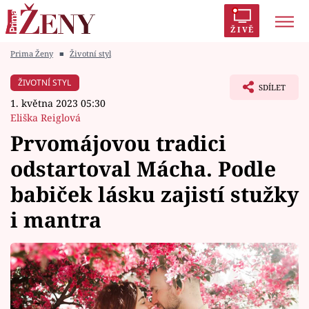
ŽIVĚ
Prima Ženy
■
Životní styl
Trendy:
Polabí
Inspekce
Prostřeno!
AYTO?
ŽIVOTNÍ STYL
SDÍLET
Módní alarm
Zrádci
Proměny
1. května 2023 05:30
Eliška Reiglová
Prvomájovou tradici
odstartoval Mácha. Podle
Témata
babiček lásku zajistí stužky
Celebrity
i mantra
Vztahy
Seriály