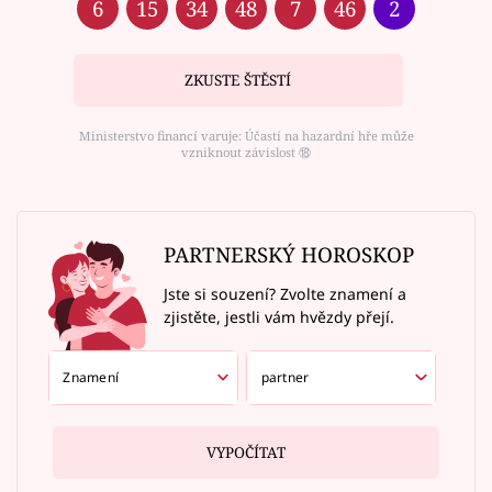
6
15
34
48
7
46
2
ZKUSTE ŠTĚSTÍ
Ministerstvo financí varuje: Účastí na hazardní hře může
vzniknout závislost ⑱
PARTNERSKÝ HOROSKOP
Jste si souzení? Zvolte znamení a
zjistěte, jestli vám hvězdy přejí.
VYPOČÍTAT