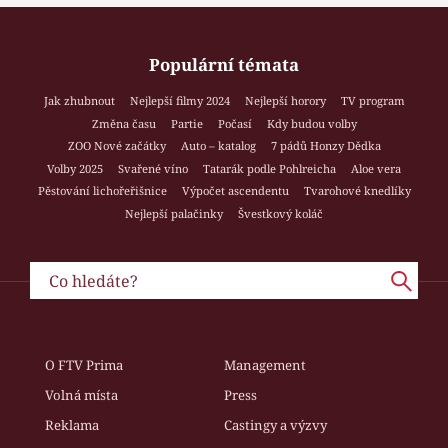
Populární témata
Jak zhubnout
Nejlepší filmy 2024
Nejlepší horory
TV program
Změna času
Partie
Počasí
Kdy budou volby
ZOO Nové začátky
Auto – katalog
7 pádů Honzy Dědka
Volby 2025
Svařené víno
Tatarák podle Pohlreicha
Aloe vera
Pěstování lichořeřišnice
Výpočet ascendentu
Tvarohové knedlíky
Nejlepší palačinky
Švestkový koláč
O FTV Prima
Management
Volná místa
Press
Reklama
Castingy a výzvy