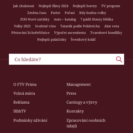
Jak zhubnout
Nejlepší filmy 2024
Nejlepší horory
TV program
Změna času
Partie
Počasí
Kdy budou volby
ZOO Nové začátky
Auto – katalog
7 pádů Honzy Dědka
Volby 2025
Svařené víno
Tatarák podle Pohlreicha
Aloe vera
Pěstování lichořeřišnice
Výpočet ascendentu
Tvarohové knedlíky
Nejlepší palačinky
Švestkový koláč
O FTV Prima
Management
Volná místa
Press
Reklama
Castingy a výzvy
HbbTV
Kontakty
Podmínky užívání
Zpracování osobních
údajů