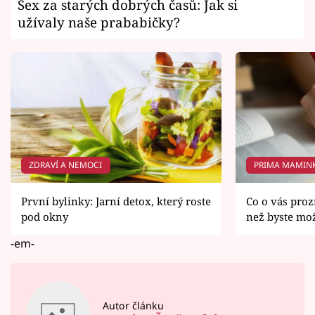
Sex za starých dobrých časů: Jak si
užívaly naše prababičky?
ZDRAVÍ A NEMOCI
PRIMA MAMIN
První bylinky: Jarní detox, který roste
Co o vás proz
pod okny
než byste mož
-em-
Autor článku