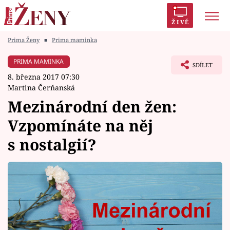
ŽIVĚ
Prima Ženy
■
Prima maminka
Trendy:
Polabí
Inspekce
Prostřeno!
AYTO?
PRIMA MAMINKA
SDÍLET
Módní alarm
Zrádci
Proměny
8. března 2017 07:30
Martina Čerňanská
Mezinárodní den žen:
Vzpomínáte na něj
Témata
s nostalgií?
Celebrity
Vztahy
Seriály