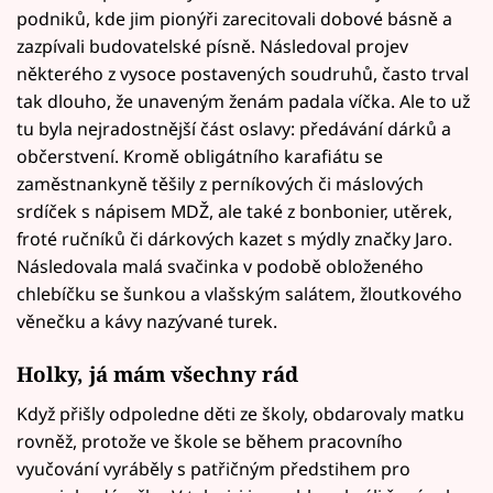
podniků, kde jim pionýři zarecitovali dobové básně a
zazpívali budovatelské písně. Následoval projev
některého z vysoce postavených soudruhů, často trval
tak dlouho, že unaveným ženám padala víčka. Ale to už
tu byla nejradostnější část oslavy: předávání dárků a
občerstvení. Kromě obligátního karafiátu se
zaměstnankyně těšily z perníkových či máslových
srdíček s nápisem MDŽ, ale také z bonbonier, utěrek,
froté ručníků či dárkových kazet s mýdly značky Jaro.
Následovala malá svačinka v podobě obloženého
chlebíčku se šunkou a vlašským salátem, žloutkového
věnečku a kávy nazývané turek.
Holky, já mám všechny rád
Když přišly odpoledne děti ze školy, obdarovaly matku
rovněž, protože ve škole se během pracovního
vyučování vyráběly s patřičným předstihem pro