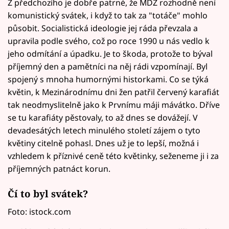
Z předchozího je dobře patrné, že MDŽ rozhodně není
komunistický svátek, i když to tak za "totáče" mohlo
působit. Socialistická ideologie jej ráda převzala a
upravila podle svého, což po roce 1990 u nás vedlo k
jeho odmítání a úpadku. Je to škoda, protože to býval
příjemný den a pamětníci na něj rádi vzpomínají. Byl
spojený s mnoha humornými historkami. Co se týká
květin, k Mezinárodnímu dni žen patřil červený karafiát
tak neodmyslitelně jako k Prvnímu máji mávátko. Dříve
se tu karafiáty pěstovaly, to až dnes se dovážejí. V
devadesátých letech minulého století zájem o tyto
květiny citelně pohasl. Dnes už je to lepší, možná i
vzhledem k příznivé ceně této květinky, seženeme ji i za
příjemných patnáct korun.
Čí to byl svátek?
Foto: istock.com