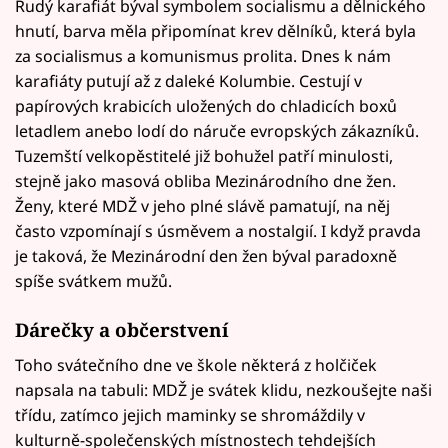
Rudý karafiát býval symbolem socialismu a dělnického
hnutí, barva měla připomínat krev dělníků, která byla
za socialismus a komunismus prolita. Dnes k nám
karafiáty putují až z daleké Kolumbie. Cestují v
papírových krabicích uložených do chladicích boxů
letadlem anebo lodí do náruče evropských zákazníků.
Tuzemští velkopěstitelé již bohužel patří minulosti,
stejně jako masová obliba Mezinárodního dne žen.
Ženy, které MDŽ v jeho plné slávě pamatují, na něj
často vzpomínají s úsměvem a nostalgií. I když pravda
je taková, že Mezinárodní den žen býval paradoxně
spíše svátkem mužů.
Dárečky a občerstvení
Toho svátečního dne ve škole některá z holčiček
napsala na tabuli: MDŽ je svátek klidu, nezkoušejte naši
třídu, zatímco jejich maminky se shromáždily v
kulturně-společenských místnostech tehdejších