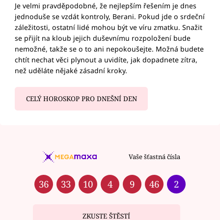
Je velmi pravděpodobné, že nejlepším řešením je dnes
jednoduše se vzdát kontroly, Berani. Pokud jde o srdeční
záležitosti, ostatní lidé mohou být ve víru zmatku. Snažit
se přijít na kloub jejich duševnímu rozpoložení bude
nemožné, takže se o to ani nepokoušejte. Možná budete
chtít nechat věci plynout a uvidíte, jak dopadnete zítra,
než uděláte nějaké zásadní kroky.
CELÝ HOROSKOP PRO DNEŠNÍ DEN
Vaše šťastná čísla
36
33
10
4
9
46
2
ZKUSTE ŠTĚSTÍ