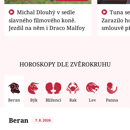
Michal Dlouhý v sedle
Tuna se chtěl vrátit domů.
slavného filmového koně.
Zarazilo ho
Jezdil na něm i Draco Malfoy
smlouvě př
zemřít
HOROSKOPY DLE ZVĚROKRUHU
Beran
Býk
Blíženci
Rak
Lev
Panna
V
Beran
7. 8. 2026