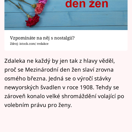
Horoskopy
Sledujte prima+
Filmový festival Karlovy Vary
Vzpomínáte na něj s nostalgií?
Pořady
Zdroj: istock.com/ redakce
Mámy sobě
Zdaleka ne každý by jen tak z hlavy věděl,
proč se Mezinárodní den žen slaví zrovna
Přihlášení
osmého března. Jedná se o výročí stávky
newyorských švadlen v roce 1908. Tehdy se
zároveň konalo velké shromáždění volající po
Sledujte nás
volebním právu pro ženy.