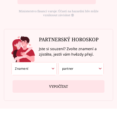
Ministerstvo financí varuje: Účastí na hazardní hře může
vzniknout závislost ⑱
PARTNERSKÝ HOROSKOP
Jste si souzení? Zvolte znamení a
zjistěte, jestli vám hvězdy přejí.
VYPOČÍTAT