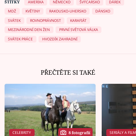
ŠTÍTKY
AMERIKA
NĚMECKO
ŠVÝCARSKO
DÁREK
MDŽ
KVĚTINY
RAKOUSKO-UHERSKO
DÁNSKO
SVÁTEK
ROVNOPRÁVNOST
KARAFIÁT
MEZINÁRODNÍ DEN ŽEN
PRVNÍ SVĚTOVÁ VÁLKA
SVÁTEK PRÁCE
HVOZDÍK ZAHRADNÍ
PŘEČTĚTE SI TAKÉ
CELEBRITY
SERIÁLY A FIL
8 fotografií