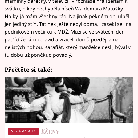
maminky dárečky. V televizi i v rozhlase hráli ženám k
svátku, nikdy nechyběla píseň Waldemara Matušky
Holky, já mám všechny rád. Na jinak pěkném dni ulpěl
jen jediný stín. Tatínek ještě nebyl doma, "zasekl se" na
podnikovém večírku k MDŽ. Muži se ve sváteční den
patřící ženám zpravidla vraceli domů později a na
nejistých nohou. Karafiát, který manželce nesli, býval v
tu dobu už poněkud povadlý.
Přečtěte si také:
SEX A VZTAHY