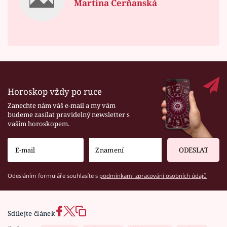
Martina Čerňanská
Horoskop vždy po ruce
Zanechte nám váš e-mail a my vám
budeme zasílat pravidelný newsletter s
vaším horoskopem.
ODESLAT
Odesláním formuláře souhlasíte s
podmínkami zpracování osobních údajů
Sdílejte článek