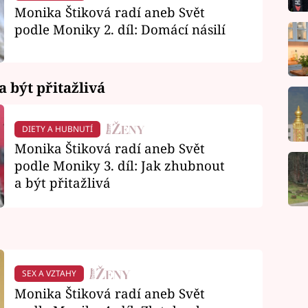
Monika Štiková radí aneb Svět
podle Moniky 2. díl: Domácí násilí
a být přitažlivá
DIETY A HUBNUTÍ
Monika Štiková radí aneb Svět
podle Moniky 3. díl: Jak zhubnout
a být přitažlivá
SEX A VZTAHY
Monika Štiková radí aneb Svět