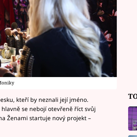
 Moniky
TO
esku, kteří by neznali její jméno.
a hlavně se nebojí otevřeně říct svůj
ima Ženami startuje nový projekt –