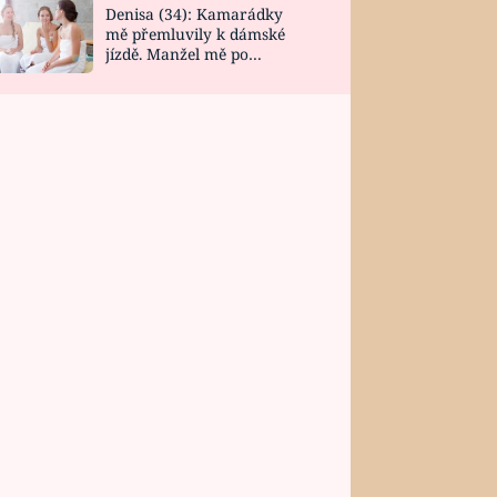
Denisa (34): Kamarádky
mě přemluvily k dámské
jízdě. Manžel mě po
návratu zaskočil