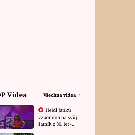
P Videa
Všechna videa
Heidi Janků
vzpomíná na svůj
šatník z 80. let -
Shopaholičky