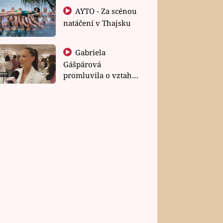
AYTO - Za scénou
natáčení v Thajsku
Gabriela
Gášpárová
promluvila o vztahu
a zakládání rodiny