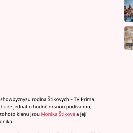
 showbyznysu rodina Štikových – TV Prima
se bude jednat o hodně drsnou podívanou,
m tohoto klanu jsou
Monika Štiková
a její
onika.