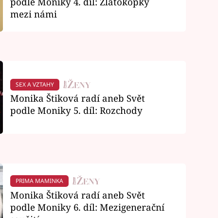
podle Moniky 4. díl: Zlatokopky
mezi námi
SEX A VZTAHY
Monika Štiková radí aneb Svět
podle Moniky 5. díl: Rozchody
PRIMA MAMINKA
Monika Štiková radí aneb Svět
podle Moniky 6. díl: Mezigenerační