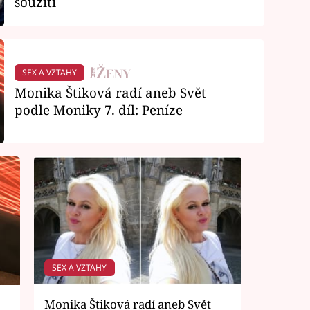
soužití
SEX A VZTAHY
Monika Štiková radí aneb Svět
podle Moniky 7. díl: Peníze
SEX A VZTAHY
Monika Štiková radí aneb Svět