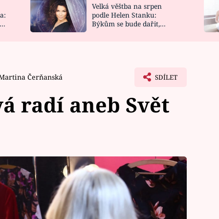
Velká věštba na srpen
NOVINKY
ZAHRADA
a:
podle Helen Stanku:
y
Býkům se bude dařit,
VIDEORECEPTY
DESIGN
Vodnáře čeká jízda
Martina Čerňanská
SDÍLET
á radí aneb Svět