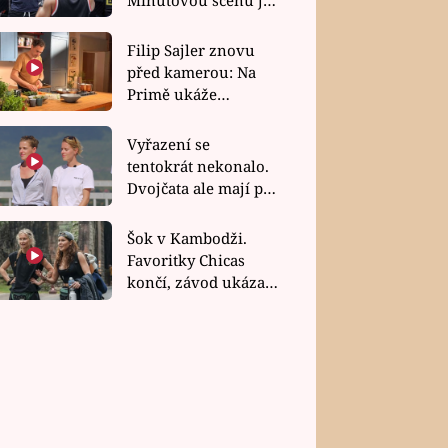
bez dubla
Filip Sajler znovu
před kamerou: Na
Primě ukáže
poctivou kuchyni i
rychlé recepty
Vyřazení se
tentokrát nekonalo.
Dvojčata ale mají po
uzavření třetí etapy
závodu nůž na krku
Šok v Kambodži.
Favoritky Chicas
končí, závod ukázal
svou nejtvrdší tvář