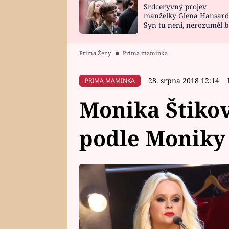
Srdceryvný projev
SNÁŘ
CELEBRITY
manželky Glena Hansard
Syn tu není, nerozuměl b
HOROSKOP NA
VAŘENÍ
tomu, vysvětlila
ROK 2023
Prima Ženy
■
Prima maminka
28. srpna 2018 12:14
PRIMA MAMINKA
Monika Štikov
podle Moniky