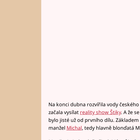
Na konci dubna rozvířila vody českého
začala vysílat
reality show Štiky
. A že 
bylo jisté už od prvního dílu. Základe
manžel
Michal
, tedy hlavně blonďatá M