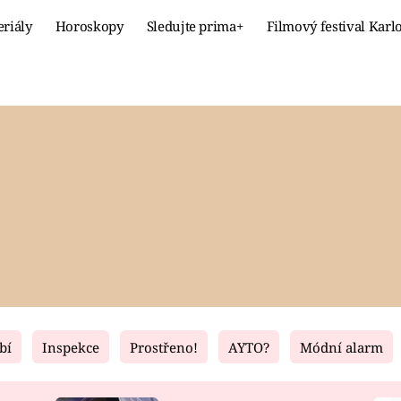
eriály
Horoskopy
Sledujte prima+
Filmový festival Karl
Celebrity
Recept
MÓDA A KRÁSA
HLAVNÍ JÍ
VZTAHY A SEX
SLADKÉ
PRIMA MAMINKA
ZDRAVÉ
bí
Inspekce
Prostřeno!
AYTO?
Módní alarm
Fresh
Living
RECEPTY
BYDLENÍ