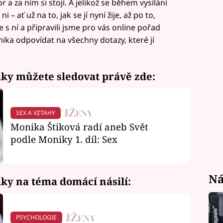
 a za ním si stojí. A jelikož se během vysílání
– ať už na to, jak se jí nyní žije, až po to,
 s ní a připravili jsme pro vás online pořad
ika odpovídat na všechny dotazy, které jí
niky můžete sledovat právě zde:
SEX A VZTAHY
Monika Štiková radí aneb Svět
podle Moniky 1. díl: Sex
Ná
iky na téma domácí násilí:
PSYCHOLOGIE