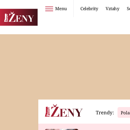
Menu
Celebrity
Vztahy
S
Seriály
Životní styl
ZOO
DIETY A HUBNUTÍ
PROSTŘENO!
CESTOVÁNÍ A
DOVOLENÁ
DUCH
ZDRAVÍ
Trendy:
Pola
Horoskopy
Video
ASTROČLÁNKY
SERIÁLY