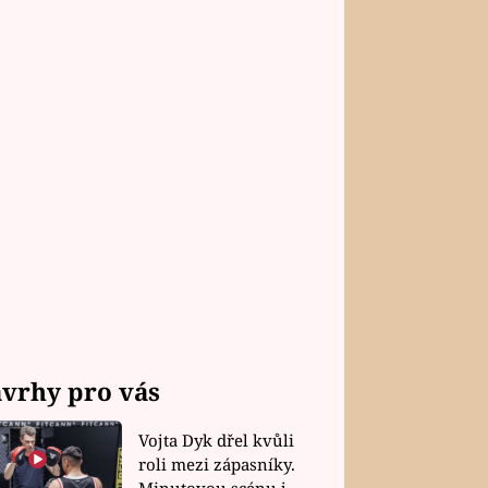
vrhy pro vás
Vojta Dyk dřel kvůli
roli mezi zápasníky.
Minutovou scénu jel