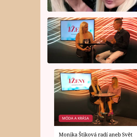
MÓDA A KRÁSA
Monika Štiková radí aneb Svět