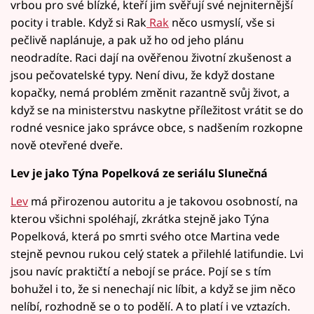
vrbou pro své blízké, kteří jim svěřují své nejniternější
pocity i trable. Když si Rak
Rak
něco usmyslí, vše si
pečlivě naplánuje, a pak už ho od jeho plánu
neodradíte. Raci dají na ověřenou životní zkušenost a
jsou pečovatelské typy. Není divu, že když dostane
kopačky, nemá problém změnit razantně svůj život, a
když se na ministerstvu naskytne příležitost vrátit se do
rodné vesnice jako správce obce, s nadšením rozkopne
nově otevřené dveře.
Lev je jako Týna Popelková ze seriálu Slunečná
Lev
má přirozenou autoritu a je takovou osobností, na
kterou všichni spoléhají, zkrátka stejně jako Týna
Popelková, která po smrti svého otce Martina vede
stejně pevnou rukou celý statek a přilehlé latifundie. Lvi
jsou navíc praktičtí a nebojí se práce. Pojí se s tím
bohužel i to, že si nenechají nic líbit, a když se jim něco
nelíbí, rozhodně se o to podělí. A to platí i ve vztazích.