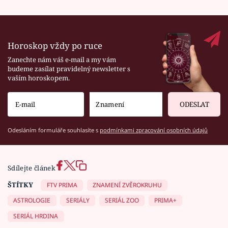
Horoskop vždy po ruce
Zanechte nám váš e-mail a my vám
budeme zasílat pravidelný newsletter s
vaším horoskopem.
ODESLAT
Odesláním formuláře souhlasíte s
podmínkami zpracování osobních údajů
Sdílejte článek
ŠTÍTKY
FTV PRIMA
ZNAMENÍ ZVĚROKRUHU
ASTROLOGIE
SERIÁLY
SERIÁL ZOO
PRIMA+
SERIÁL HRDINA