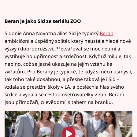
Beran je jako Sid ze seriálu ZOO
Sidonie Anna Novotná alias Sid je typický
Beran
–
ambiciózní a úspěšný solitér, který neustále hledá nové
výzvy i dobrodružství. Přetvařovat se moc neumí a
vystihuje ho upřímnost a srdečnost. Když už miluje, tak
naplno, což se jasně ukazuje na jejím vztahu ke
zvířatům. Pro Berany je typické, že když si něco usmyslí,
tak toho také dosáhnou, a přesně taková je i Sid –
vzdala se prestižní školy v LA, a poslechla hlas svého
srdce a vydala se cestou ošetřovatelky v zoo. Berani
jsou přímočaří, cílevědomí, s tahem na branku.