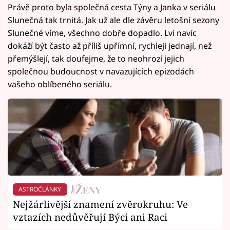
Právě proto byla společná cesta Týny a Janka v seriálu
Slunečná tak trnitá. Jak už ale dle závěru letošní sezony
Slunečné víme, všechno dobře dopadlo. Lvi navíc
dokáží být často až příliš upřímní, rychleji jednají, než
přemýšlejí, tak doufejme, že to neohrozí jejich
společnou budoucnost v navazujících epizodách
vašeho oblíbeného seriálu.
ASTROČLÁNKY
Nejžárlivější znamení zvěrokruhu: Ve
vztazích nedůvěřují Býci ani Raci