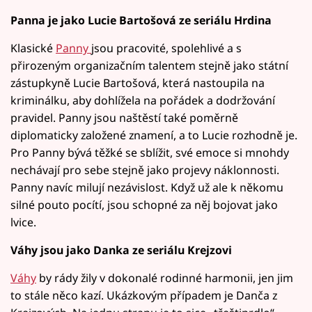
Panna je jako Lucie Bartošová ze seriálu Hrdina
Klasické
Panny
jsou pracovité, spolehlivé a s
přirozeným organizačním talentem stejně jako státní
zástupkyně Lucie Bartošová, která nastoupila na
kriminálku, aby dohlížela na pořádek a dodržování
pravidel. Panny jsou naštěstí také poměrně
diplomaticky založené znamení, a to Lucie rozhodně je.
Pro Panny bývá těžké se sblížit, své emoce si mnohdy
nechávají pro sebe stejně jako projevy náklonnosti.
Panny navíc milují nezávislost. Když už ale k někomu
silné pouto pocítí, jsou schopné za něj bojovat jako
lvice.
Váhy jsou jako Danka ze seriálu Krejzovi
Váhy
by rády žily v dokonalé rodinné harmonii, jen jim
to stále něco kazí. Ukázkovým případem je Danča z