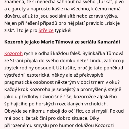
znamená, že si nenechá sáhnout na svého „turka“, pivo
a cigarety a naprosto kašle na všechno, k čemu nemá
důvěru, ať už to jsou sociální sítě nebo zdravá výživa.
Nejen při řešení případů pro něj platí pravidlo „risk je
zisk“. I to je pro
Střelce
typické!
Kozoroh je jako Marie Tůmová ze seriálu Kamarádi
Kozoroh
rychle odhalí každou faleš. Bylinkářka Tůmová
ze Strání přijala do svého domku neteř Lindu, zatímco ji
zbytek rodiny odsoudil. Už tušíte, proč je tato poněkud
výstřední, ezoterická, někdy ale až překvapivě
pragmatická osobnost některým v obci trnem v oku?
Každý krok Kozoroha je sebejistý a promyšlený, stejně
jako u předlohy z živočišné říše, kozorožce alpského
šplhajícího po horských rozeklaných vrcholcích.
Obvykle se nikomu nebojí do očí říct, co si myslí. Pokud
má pocit, že tak činí pro dobro situace. Díky
přirozenému smyslu pro humor dokážou Kozorozi