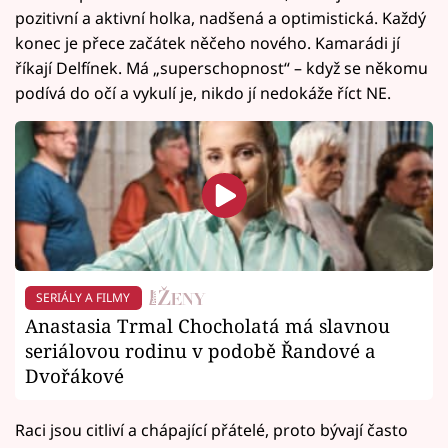
pozitivní a aktivní holka, nadšená a optimistická. Každý
konec je přece začátek něčeho nového. Kamarádi jí
říkají Delfínek. Má „superschopnost“ – když se někomu
podívá do očí a vykulí je, nikdo jí nedokáže říct NE.
SERIÁLY A FILMY
Anastasia Trmal Chocholatá má slavnou
seriálovou rodinu v podobě Řandové a
Dvořákové
Raci jsou citliví a chápající přátelé, proto bývají často