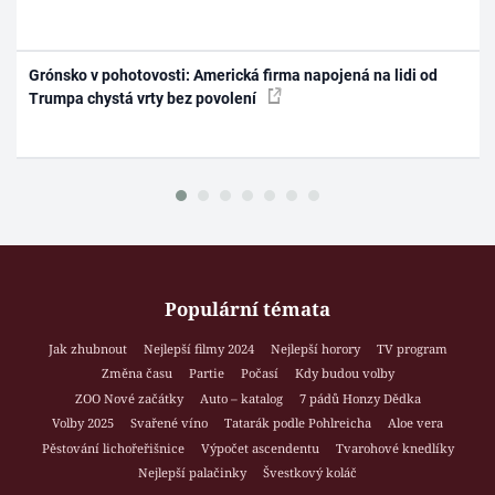
Grónsko v pohotovosti: Americká firma napojená na lidi od
Trumpa chystá vrty bez povolení
Populární témata
Jak zhubnout
Nejlepší filmy 2024
Nejlepší horory
TV program
Změna času
Partie
Počasí
Kdy budou volby
ZOO Nové začátky
Auto – katalog
7 pádů Honzy Dědka
Volby 2025
Svařené víno
Tatarák podle Pohlreicha
Aloe vera
Pěstování lichořeřišnice
Výpočet ascendentu
Tvarohové knedlíky
Nejlepší palačinky
Švestkový koláč