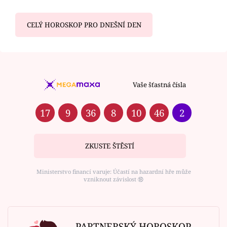
CELÝ HOROSKOP PRO DNEŠNÍ DEN
Vaše šťastná čísla
17
9
36
8
10
46
2
ZKUSTE ŠTĚSTÍ
Ministerstvo financí varuje: Účastí na hazardní hře může
vzniknout závislost ⑱
PARTNERSKÝ HOROSKOP