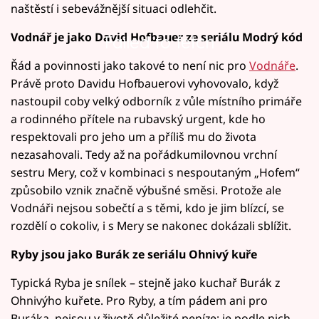
naštěstí i sebevážnější situaci odlehčit.
Vodnář je jako David Hofbauer ze seriálu Modrý kód
Failed to fetch
Řád a povinnosti jako takové to není nic pro
Vodnáře
.
Právě proto Davidu Hofbauerovi vyhovovalo, když
nastoupil coby velký odborník z vůle místního primáře
a rodinného přítele na rubavský urgent, kde ho
respektovali pro jeho um a příliš mu do života
nezasahovali. Tedy až na pořádkumilovnou vrchní
sestru Mery, což v kombinaci s nespoutaným „Hofem“
způsobilo vznik značně výbušné směsi. Protože ale
Vodnáři nejsou sobečtí a s těmi, kdo je jim blízcí, se
rozdělí o cokoliv, i s Mery se nakonec dokázali sblížit.
Ryby jsou jako Burák ze seriálu Ohnivý kuře
Typická Ryba je snílek – stejně jako kuchař Burák z
Ohnivýho kuřete. Pro Ryby, a tím pádem ani pro
Buráka, nejsou v životě důležité peníze; je podle nich