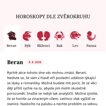
HOROSKOPY DLE ZVĚROKRUHU
Beran
Býk
Blíženci
Rak
Lev
Panna
V
Beran
8. 8. 2026
Rychlé akce tohoto dne vás mohou zmást, Berani.
Nedivte se, že vám v hlavě víří poslední události týkající
se lásky a romantiky. Možná budete mít pocit, že se věci
dějí příliš rychle na to, abyste jim mohli skutečně
porozumět. Snažte se nebýt tak analytičtí. Možná zjistíte,
že se honíte za ztraceným cílem, zatímco vlak vyjíždí ze
stanice. Naskočte na palubu a nechte problém za sebou.