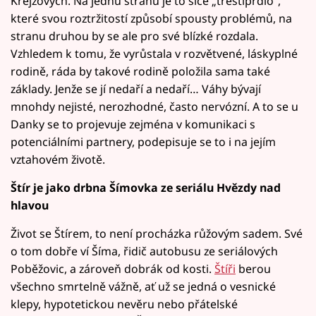
Krejzových. Na jednu stranu je to sice „třeštiprdlo“,
které svou roztržitostí způsobí spousty problémů, na
stranu druhou by se ale pro své blízké rozdala.
Vzhledem k tomu, že vyrůstala v rozvětvené, láskyplné
rodině, ráda by takové rodině položila sama také
základy. Jenže se jí nedaří a nedaří… Váhy bývají
mnohdy nejisté, nerozhodné, často nervózní. A to se u
Danky se to projevuje zejména v komunikaci s
potenciálními partnery, podepisuje se to i na jejím
vztahovém životě.
Štír je jako drbna Šímovka ze seriálu Hvězdy nad
hlavou
Život se Štírem, to není procházka růžovým sadem. Své
o tom dobře ví Šíma, řidič autobusu ze seriálových
Poběžovic, a zároveň dobrák od kosti.
Štíři
berou
všechno smrtelně vážně, ať už se jedná o vesnické
klepy, hypotetickou nevěru nebo přátelské