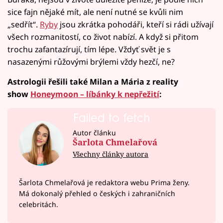
sice fajn nějaké mít, ale není nutné se kvůli nim
„sedřít“.
Ryby
jsou zkrátka pohodáři, kteří si rádi užívají
všech rozmanitostí, co život nabízí. A když si přitom
trochu zafantazírují, tím lépe. Vždyť svět je s
nasazenými růžovými brýlemi vždy hezčí, ne?
Astrologii řešili také Milan a Mária z reality
show
Honeymoon – líbánky k nepřežití
:
Failed to fetch
Autor článku
Šarlota Chmelařová
Všechny články autora
Šarlota Chmelařová je redaktora webu Prima ženy.
Má dokonalý přehled o českých i zahraničních
celebritách.