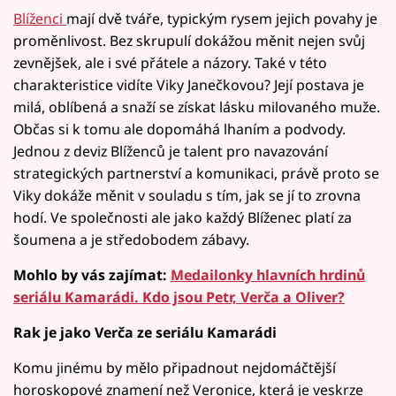
Blíženci
mají dvě tváře, typickým rysem jejich povahy je
proměnlivost. Bez skrupulí dokážou měnit nejen svůj
zevnějšek, ale i své přátele a názory. Také v této
charakteristice vidíte Viky Janečkovou? Její postava je
milá, oblíbená a snaží se získat lásku milovaného muže.
Občas si k tomu ale dopomáhá lhaním a podvody.
Jednou z deviz Blíženců je talent pro navazování
strategických partnerství a komunikaci, právě proto se
Viky dokáže měnit v souladu s tím, jak se jí to zrovna
hodí. Ve společnosti ale jako každý Blíženec platí za
šoumena a je středobodem zábavy.
Mohlo by vás zajímat:
Medailonky hlavních hrdinů
seriálu Kamarádi. Kdo jsou Petr, Verča a Oliver?
Rak je jako Verča ze seriálu Kamarádi
Komu jinému by mělo připadnout nejdomáčtější
horoskopové znamení než Veronice, která je veskrze