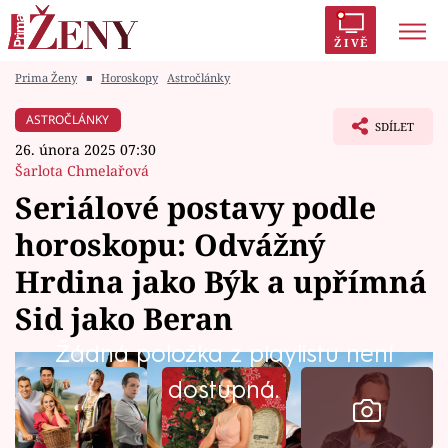
ŽIVĚ
Prima Ženy
■
Horoskopy
Astročlánky
Trendy:
Polabí
Inspekce
Prostřeno!
AYTO?
ASTROČLÁNKY
SDÍLET
Módní alarm
Zrádci
Proměny
26. února 2025 07:30
Šarlota Chmelařová
Seriálové postavy podle
horoskopu: Odvážný
Témata
Hrdina jako Býk a upřímná
Celebrity
Sid jako Beran
Žádná položka z playlistu není
Vztahy
dostupná.
Seriály