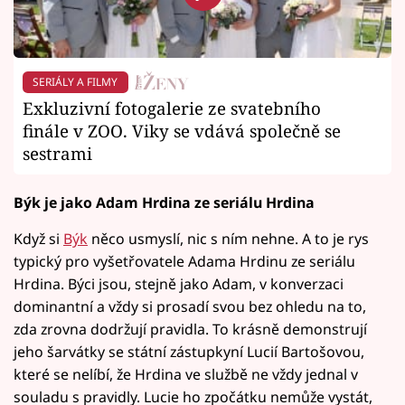
SERIÁLY A FILMY
Exkluzivní fotogalerie ze svatebního
finále v ZOO. Viky se vdává společně se
sestrami
Býk je jako Adam Hrdina ze seriálu Hrdina
Když si
Býk
něco usmyslí, nic s ním nehne. A to je rys
typický pro vyšetřovatele Adama Hrdinu ze seriálu
Hrdina. Býci jsou, stejně jako Adam, v konverzaci
dominantní a vždy si prosadí svou bez ohledu na to,
zda zrovna dodržují pravidla. To krásně demonstrují
jeho šarvátky se státní zástupkyní Lucií Bartošovou,
které se nelíbí, že Hrdina ve službě ne vždy jednal v
souladu s pravidly. Lucie ho zpočátku nemůže vystát,