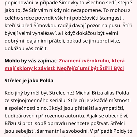
popichování. V případě Šímovky to všechno sedí, stejně
jako to, že Štír vám nikdy nic nezapomene. To mohou z
celého srdce potvrdit všichni poběžovičtí štamgasti,
kteří si před Šímovkou raději dávají pozor na pusu. Štíři
bývají velmi vynalézaví, a i když dokážou být velmi
dobrými loajálními přáteli, pokud se jim zprotivíte,
dokážou vás zničit.
Mohlo by vás zajímat:
Znamení zvěrokruhu, která
mají sklony k závisti: Nepřející umí být Štíři i Býci
Střelec je jako Polda
Kdo jiný by měl být Střelec než Michal Bříza alias Polda
ze stejnojmenného seriálu! Střelců je v každé místnosti
a společnosti plno. I když jsou přátelští a sympatičtí,
budí zároveň i přirozenou autoritu. A jak se obecně ví,
Břízu si proti sobě opravdu nechcete poštvat. Střelci
jsou sebejistí, šarmantní a svobodní. V případě Poldy to