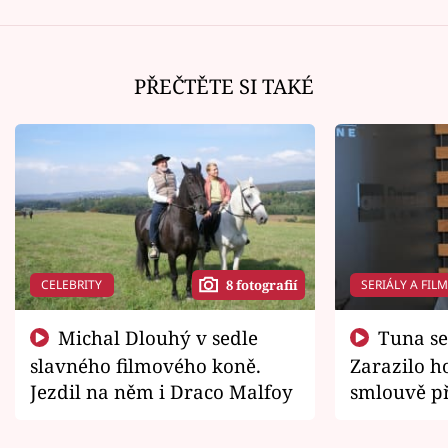
PŘEČTĚTE SI TAKÉ
CELEBRITY
SERIÁLY A FIL
8 fotografií
Michal Dlouhý v sedle
Tuna se chtěl vrátit domů.
slavného filmového koně.
Zarazilo ho
Jezdil na něm i Draco Malfoy
smlouvě př
zemřít