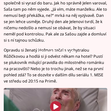
společně si vyrazí do baru. Jak ho správně Jelen varoval,
Saša tam po něm vyjede. „Já vím, máte manželku. Ale to
nemusí bejt překážka, ne?“ mrká na něj vyzývavě. Dan
se jen lehce usměje. Druhý den ale Jelenovi tvrdí, že k
ničemu nedošlo a nemusí se obávat, že by situaci
neměl pod kontrolou. Pak ale za Sašou zajde a domluví
si s ní tajnou schůzku.
Opravdu si ženatý Hofman začal s vychytralou
Failed to fetch
Růžičkovou a hodlá si ji odvést někam na hotel? Pustí
se plukovník milující pravidla do milostného románku
na pracovišti? Nebo je to trochu jinak, než se na první
pohled zdá? To se dozvíte v dalším dílu seriálu 1. MISE
ve středu od 20:15 na Primě.