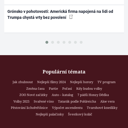
Grónsko v pohotovosti: Americká firma napojená na lidi od
Trumpa chystá vrty bez povolení
Populární témata
Jak zhubnout
Nejlepší filmy 2024
Nejlepší horory
TV program
Změna času
Partie
Počasí
Kdy budou volby
ZOO Nové začátky
Auto – katalog
7 pádů Honzy Dědka
Volby 2025
Svařené víno
Tatarák podle Pohlreicha
Aloe vera
Pěstování lichořeřišnice
Výpočet ascendentu
Tvarohové knedlíky
Nejlepší palačinky
Švestkový koláč