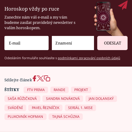
Horoskop vždy po ruce
Zanechte nám váš e-mail a my vám
budeme zasílat pravidelný newsletter s
vaším horoskopem.
ODESLAT
Odesláním formuláře souhlasíte s
podmínkami zpracování osobních údajů
Sdílejte článek
ŠTÍTKY
FTV PRIMA
RANDE
PROJEKT
SAŠA RŮŽIČKOVÁ
SANDRA NOVÁKOVÁ
JAN DOLANSKÝ
SVÁDĚNÍ
PAVEL ŘEZNÍČEK
SERIÁL 1. MISE
PLUKOVNÍK HOFMAN
TAJNÁ SCHŮZKA