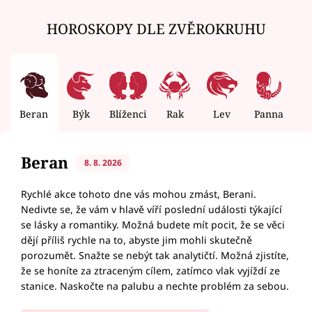
HOROSKOPY DLE ZVĚROKRUHU
Beran
Býk
Blíženci
Rak
Lev
Panna
V
Beran
8. 8. 2026
Rychlé akce tohoto dne vás mohou zmást, Berani.
Nedivte se, že vám v hlavě víří poslední události týkající
se lásky a romantiky. Možná budete mít pocit, že se věci
dějí příliš rychle na to, abyste jim mohli skutečně
porozumět. Snažte se nebýt tak analytičtí. Možná zjistíte,
že se honíte za ztraceným cílem, zatímco vlak vyjíždí ze
stanice. Naskočte na palubu a nechte problém za sebou.