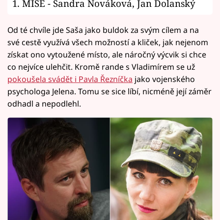
1. MISE - Sandra Nováková, Jan Dolanský
Od té chvíle jde Saša jako buldok za svým cílem a na
své cestě využívá všech možností a kliček, jak nejenom
získat ono vytoužené místo, ale náročný výcvik si chce
co nejvíce ulehčit. Kromě rande s Vladimírem se už
pokoušela svádět i Pavla Řezníčka
jako vojenského
psychologa Jelena. Tomu se sice líbí, nicméně její záměr
odhadl a nepodlehl.