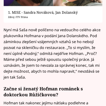
1. MISE - Sandra Nováková, Jan Dolanský
Zdroj: FTV Prima
Nyní má Saša nově políčeno na vedoucího celého akce
plukovníka Hofmana v podání Jana Dolanského. Pod
záminkou zlepšení vzájemných vztahů se ho nebojí
pozvat na skleničku do restaurace. „To si myslím, že
není úplně vhodný,“ odmítá nejdříve Hofman. „Proč?
Máme před sebou ještě spoustu společný práce. Já
uznávám, že jsem to nevzala za správnej konec, tak mi
dejte možnost, abych to mohla napravit,“ nevzdává se
jen tak Saša.
Začne si ženatý Hofman románek s
doktorkou Růžičkovou?
Hofman tak nakonec jejímu nátlaku podlehne a