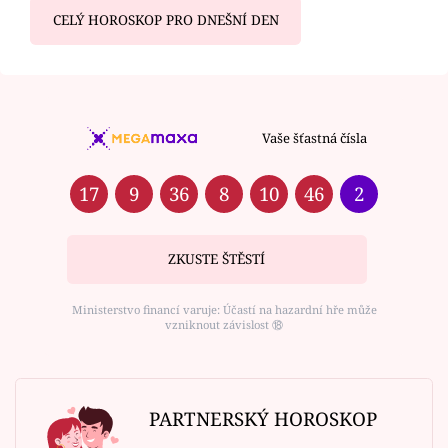
CELÝ HOROSKOP PRO DNEŠNÍ DEN
Vaše šťastná čísla
17
9
36
8
10
46
2
ZKUSTE ŠTĚSTÍ
Ministerstvo financí varuje: Účastí na hazardní hře může
vzniknout závislost ⑱
PARTNERSKÝ HOROSKOP