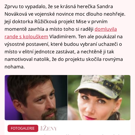
Zprvu to vypadalo, že se krásná herečka Sandra
Nováková ve vojenské novince moc dlouho neohřeje.
Její doktorka Růžičková projekt Mise v prvním
momentě zavrhla a místo toho si raději
domluvila
rande s kolouškem
Vladimírem. Ten ale poukázal na
výsostné postavení, které budou vybraní uchazeči o
místo v elitní jednotce zastávat, a nechtěně ji tak
namotivoval natolik, že do projektu skočila rovnýma
nohama.
FOTOGALERIE