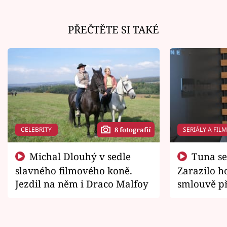
PŘEČTĚTE SI TAKÉ
CELEBRITY
SERIÁLY A FIL
8 fotografií
Michal Dlouhý v sedle
Tuna se chtěl vrátit domů.
slavného filmového koně.
Zarazilo ho
Jezdil na něm i Draco Malfoy
smlouvě př
zemřít