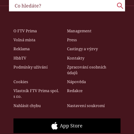
O FTV Prima
Management
Volná místa
Press
Reklama
Castingy a výzvy
HbbTV
Kontakty
Podmínky užívání
Zpracování osobních
údajů
Cookies
Nápověda
Vlastník FTV Prima spol.
Redakce
s r.o.
Nahlásit chybu
Nastavení soukromí
App Store