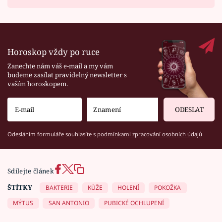
Horoskop vždy po ruce
Zanechte nám váš e-mail a my vám
budeme zasílat pravidelný newsletter s
vaším horoskopem.
ODESLAT
Odesláním formuláře souhlasíte s
podmínkami zpracování osobních údajů
Sdílejte článek
ŠTÍTKY
BAKTERIE
KŮŽE
HOLENÍ
POKOŽKA
MÝTUS
SAN ANTONIO
PUBICKÉ OCHLUPENÍ