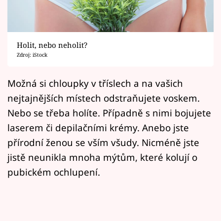
Horoskopy
Sledujte prima+
Holit, nebo neholit?
Filmový festival Karlovy Vary
Zdroj: iStock
Pořady
Možná si chloupky v tříslech a na vašich
nejtajnějších místech odstraňujete voskem.
Mámy sobě
Nebo se třeba holíte. Případně s nimi bojujete
laserem či depilačními krémy. Anebo jste
Přihlášení
přírodní ženou se vším všudy. Nicméně jste
jistě neunikla mnoha mýtům, které kolují o
Sledujte nás
pubickém ochlupení.