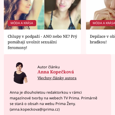
MÓDA A KRÁSA
MÓDA A KRÁS
Chlupy v podpaží - ANO nebo NE? Prý
Depilace v obl
pomáhají uvolnit sexuální
bradkou!
feromony!
Autor článku
Anna Kopečková
Všechny články autora
Anna je dlouholetou redaktorkou v rámci
magazínové tvorby na webech TV Prima. Primárně
se stará o obsah na webu Prima Ženy.
(anna.kopeckova@iprima.cz)