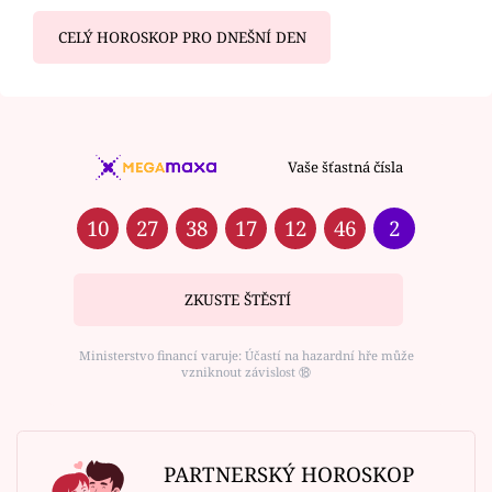
CELÝ HOROSKOP PRO DNEŠNÍ DEN
Vaše šťastná čísla
10
27
38
17
12
46
2
ZKUSTE ŠTĚSTÍ
Ministerstvo financí varuje: Účastí na hazardní hře může
vzniknout závislost ⑱
PARTNERSKÝ HOROSKOP