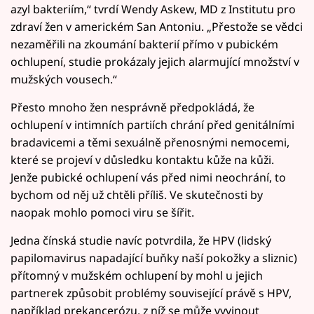
azyl bakteriím,“ tvrdí Wendy Askew, MD z Institutu pro
zdraví žen v americkém San Antoniu. „Přestože se vědci
nezaměřili na zkoumání bakterií přímo v pubickém
ochlupení, studie prokázaly jejich alarmující množství v
mužských vousech.“
Přesto mnoho žen nesprávně předpokládá, že
ochlupení v intimních partiích chrání před genitálními
bradavicemi a těmi sexuálně přenosnými nemocemi,
které se projeví v důsledku kontaktu kůže na kůži.
Jenže pubické ochlupení vás před nimi neochrání, to
bychom od něj už chtěli příliš. Ve skutečnosti by
naopak mohlo pomoci viru se šířit.
Jedna čínská studie navíc potvrdila, že HPV (lidský
papilomavirus napadající buňky naší pokožky a sliznic)
přítomný v mužském ochlupení by mohl u jejich
partnerek způsobit problémy související právě s HPV,
například prekancerózu, z níž se může vyvinout