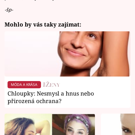
-šp-
Mohlo by vás taky zajímat:
MÓDA A KRÁSA
Chloupky: Nesmysl a hnus nebo
přirozená ochrana?