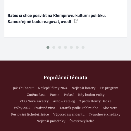
Babiš si chce posvítit na Klempířovu kulturní politiku.
Samozřejmě budu reagovat, uvedl
Populární témata
Jak zhubnout
Nejlepší filmy 2024
Nejlepší horory
TV program
Změna času
Partie
Počasí
Kdy budou volby
ZOO Nové začátky
Auto – katalog
7 pádů Honzy Dědka
Volby 2025
Svařené víno
Tatarák podle Pohlreicha
Aloe vera
Pěstování lichořeřišnice
Výpočet ascendentu
Tvarohové knedlíky
Nejlepší palačinky
Švestkový koláč