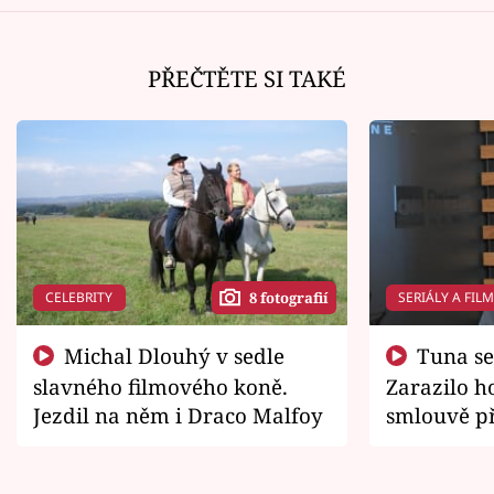
PŘEČTĚTE SI TAKÉ
CELEBRITY
SERIÁLY A FIL
8 fotografií
Michal Dlouhý v sedle
Tuna se chtěl vrátit domů.
slavného filmového koně.
Zarazilo ho
Jezdil na něm i Draco Malfoy
smlouvě př
zemřít