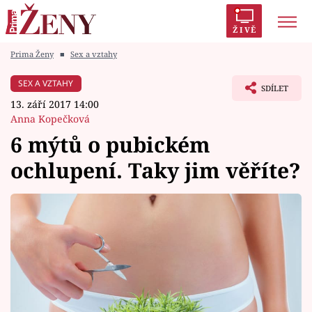
ŽIVĚ
Prima Ženy
■
Sex a vztahy
Trendy:
Polabí
Inspekce
Prostřeno!
AYTO?
SEX A VZTAHY
SDÍLET
Módní alarm
Zrádci
Proměny
13. září 2017 14:00
Anna Kopečková
6 mýtů o pubickém
ochlupení. Taky jim věříte?
Témata
Celebrity
Vztahy
Seriály