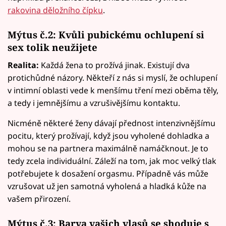
rakovina děložního čípku
.
Mýtus č.2: Kvůli pubickému ochlupení si
sex tolik neužijete
Realita:
Každá žena to prožívá jinak. Existují dva
protichůdné názory. Někteří z nás si myslí, že ochlupení
v intimní oblasti vede k menšímu tření mezi oběma těly,
a tedy i jemnějšímu a vzrušivějšímu kontaktu.
Nicméně některé ženy dávají přednost intenzivnějšímu
pocitu, který prožívají, když jsou vyholené dohladka a
mohou se na partnera maximálně namáčknout. Je to
tedy zcela individuální. Záleží na tom, jak moc velký tlak
potřebujete k dosažení orgasmu. Případně vás může
vzrušovat už jen samotná vyholená a hladká kůže na
vašem přirození.
Mýtus č.3: Barva vašich vlasů se shoduje s