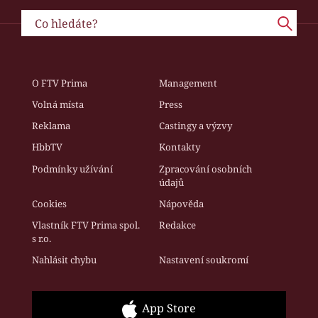
O FTV Prima
Management
Volná místa
Press
Reklama
Castingy a výzvy
HbbTV
Kontakty
Podmínky užívání
Zpracování osobních
údajů
Cookies
Nápověda
Vlastník FTV Prima spol.
Redakce
s r.o.
Nahlásit chybu
Nastavení soukromí
App Store