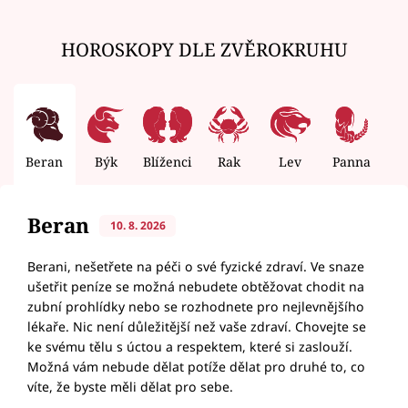
HOROSKOPY DLE ZVĚROKRUHU
Beran
Býk
Blíženci
Rak
Lev
Panna
V
Beran
10. 8. 2026
Berani, nešetřete na péči o své fyzické zdraví. Ve snaze
ušetřit peníze se možná nebudete obtěžovat chodit na
zubní prohlídky nebo se rozhodnete pro nejlevnějšího
lékaře. Nic není důležitější než vaše zdraví. Chovejte se
ke svému tělu s úctou a respektem, které si zaslouží.
Možná vám nebude dělat potíže dělat pro druhé to, co
víte, že byste měli dělat pro sebe.