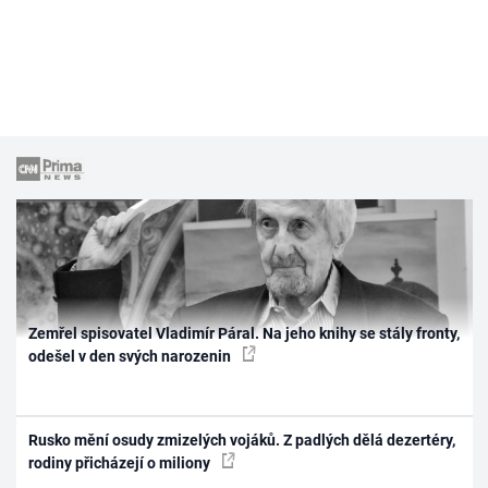
Zemřel spisovatel Vladimír Páral. Na jeho knihy se stály fronty,
odešel v den svých narozenin
Rusko mění osudy zmizelých vojáků. Z padlých dělá dezertéry,
rodiny přicházejí o miliony