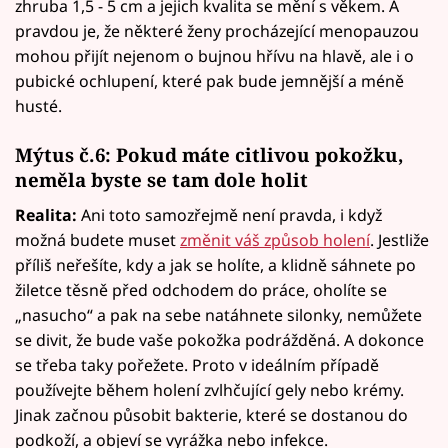
zhruba 1,5 - 5 cm a jejich kvalita se mění s věkem. A
pravdou je, že některé ženy procházející menopauzou
mohou přijít nejenom o bujnou hřívu na hlavě, ale i o
pubické ochlupení, které pak bude jemnější a méně
husté.
Mýtus č.6: Pokud máte citlivou pokožku,
neměla byste se tam dole holit
Realita:
Ani toto samozřejmě není pravda, i když
možná budete muset
změnit váš způsob holení
. Jestliže
příliš neřešíte, kdy a jak se holíte, a klidně sáhnete po
žiletce těsně před odchodem do práce, oholíte se
„nasucho“ a pak na sebe natáhnete silonky, nemůžete
se divit, že bude vaše pokožka podrážděná. A dokonce
se třeba taky pořežete. Proto v ideálním případě
používejte během holení zvlhčující gely nebo krémy.
Jinak začnou působit bakterie, které se dostanou do
podkoží, a objeví se vyrážka nebo infekce.