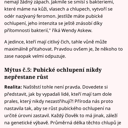
nemají žádný zápach. Jakmile se smísí s bakteriemi,
které máme na kůži, vlasech a chlupech, vytvoří se
odér nazývaný feromon. Jestliže máte pubické
ochlupení, jeho intenzita se ještě znásobí díky
přítomnosti bakterií," říká Wendy Askew.
A jedince, kteří mají citlivý čich, tahle vůně může
maximálně přitahovat. Pravdou ovšem je, že někoho to
zase naopak velmi odpuzuje.
Mýtus č.5: Pubické ochlupení nikdy
nepřestane růst
Realita:
Naštěstí tohle není pravda. Dovedete si
představit, jak by vypadali lidé, kteří mají tam dole
prales, který nikdy nezastřihují?! Příroda nás proto
nastavila tak, aby se růst pubického ochlupení na
určité úrovni zastavil. Každý člověk to má jinak, záleží
na genetické výbavě. Průměrná délka těchto chlupů je