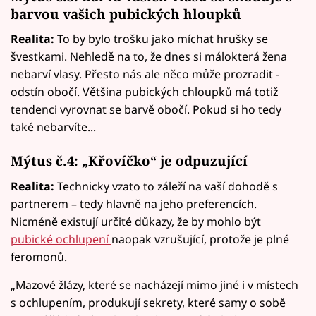
barvou vašich pubických hloupků
Realita:
To by bylo trošku jako míchat hrušky se
švestkami. Nehledě na to, že dnes si málokterá žena
nebarví vlasy. Přesto nás ale něco může prozradit -
odstín obočí. Většina pubických chloupků má totiž
tendenci vyrovnat se barvě obočí. Pokud si ho tedy
také nebarvíte...
Mýtus č.4: „Křovíčko“ je odpuzující
Realita:
Technicky vzato to záleží na vaší dohodě s
partnerem – tedy hlavně na jeho preferencích.
Nicméně existují určité důkazy, že by mohlo být
pubické ochlupení
naopak vzrušující, protože je plné
feromonů.
„Mazové žlázy, které se nacházejí mimo jiné i v místech
s ochlupením, produkují sekrety, které samy o sobě