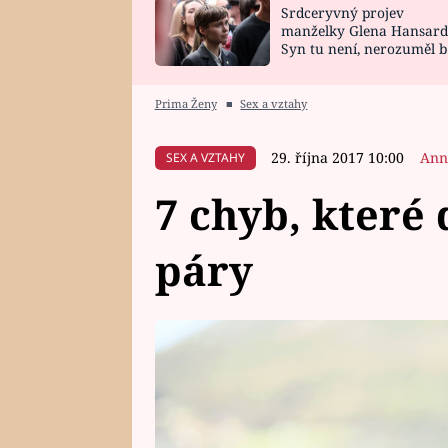
Srdceryvný projev
SNÁŘ
CELEBRITY
manželky Glena Hansard
Syn tu není, nerozuměl b
HOROSKOP NA
VAŘENÍ
tomu, vysvětlila
ROK 2023
Prima Ženy
■
Sex a vztahy
29. října 2017 10:00
Ann
SEX A VZTAHY
7 chyb, které 
páry