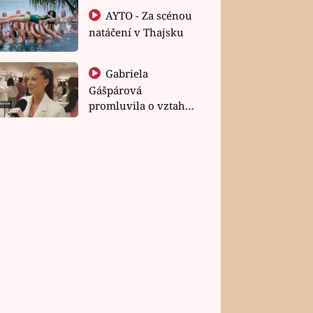
AYTO - Za scénou
natáčení v Thajsku
Gabriela
Gášpárová
promluvila o vztahu
a zakládání rodiny