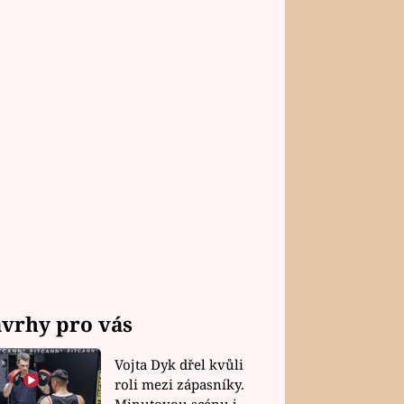
vrhy pro vás
Vojta Dyk dřel kvůli
roli mezi zápasníky.
Minutovou scénu jel