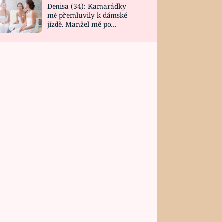
Denisa (34): Kamarádky
mě přemluvily k dámské
jízdě. Manžel mě po
návratu zaskočil