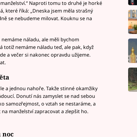
u manželství.“ Naproti tomu to druhé je horké
 já, které říká: „Dneska jsem měla strašný
odně se nebudeme milovat. Kouknu se na
u nemáme náladu, ale měli bychom
 totiž nemáme náladu teď, ale pak, když
jde a večer si nakonec opravdu užijeme.
at.
ěta
ole a jednou nahoře. Takže stinné okamžiky
ádoucí. Donutí nás zamyslet se nad sebou
ko samozřejmost, o vztah se nestaráme, a
na manželství zapracovat a zlepšit ho.
u noc