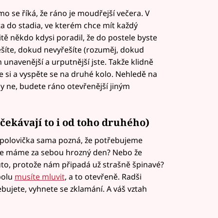
 se říká, že ráno je moudřejší večera. V
ta do stadia, ve kterém chce mít každý
itě někdo kdysi poradil, že do postele byste
řešíte, dokud nevyřešíte (rozuměj, dokud
 unavenější a urputnější jste. Takže klidně
e si a vyspěte se na druhé kolo. Nehledě na
yby ne, budete ráno otevřenější jiným
očekávají to i od toho druhého)
á polovička sama pozná, že potřebujeme
ože máme za sebou hrozný den? Nebo že
uto, protože nám připadá už strašně špinavé?
polu
musíte mluvit
, a to otevřeně. Radši
bujete, vyhnete se zklamání. A váš vztah