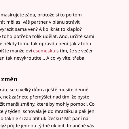
masírujete záda, protože si to po tom
t měl asi váš partner v plánu strávit
yrazit sama ven? A kolikrát to klaplo?
 toho potřeba tolik udělat. Ano, určitě sami
e někdy tomu tak opravdu není. Jak z toho
pište manželovi
esemesku
s tím, že se večer
en tak nevykroutíte… A co vy víte, třeba
h změn
taráte se o velký dům a ještě musíte denně
v, než začnete přemýšlet nad tím, že byste
ážit menší změny, které by mohly pomoci. Co
 celý týden, schovala je do mrazáku a pak jen
 takhle si zaplatit uklízečku? Mít paní na
yž přijde jednou týdně uklidit, finančně vás