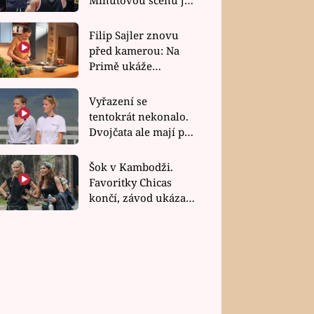
bez dubla
Filip Sajler znovu
před kamerou: Na
Primě ukáže
poctivou kuchyni i
rychlé recepty
Vyřazení se
tentokrát nekonalo.
Dvojčata ale mají po
uzavření třetí etapy
závodu nůž na krku
Šok v Kambodži.
Favoritky Chicas
končí, závod ukázal
svou nejtvrdší tvář