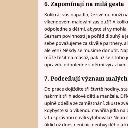
6. Zapomínají na
milá gesta
Kolikrát vás napadlo, že svému muži na
víkendovém malování zaslouží? A kolikrá
odpoledne s dětmi, abyste si vy mohla v
Seznam povinností je pořád dlouhý a je
sebe považujeme za skvělé partnery, al
ale ven? Někdy se musíme donutit. Na
může těšit na masáž, pak už se z toho j
opravdu odpoledne s dětmi vyrazí ven.
7. Podceňují význam malýc
Do práce dojíždíte tři čtvrtě hodiny, s
nakrmit tři hladové děti a manžela. Dří
úplně odešla ze zaměstnání, zkuste zv
kdybyste si o víkendu navařila jídla na
v tu správnou chvíli vytahovala? Nebo co
úklid už dnes není nic neobvyklého a kd