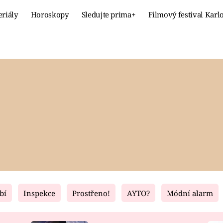
eriály
Horoskopy
Sledujte prima+
Filmový festival Karl
Celebrity
Recept
MÓDA A KRÁSA
HLAVNÍ JÍ
VZTAHY A SEX
SLADKÉ
PRIMA MAMINKA
ZDRAVÉ
bí
Inspekce
Prostřeno!
AYTO?
Módní alarm
Fresh
Living
RECEPTY
BYDLENÍ