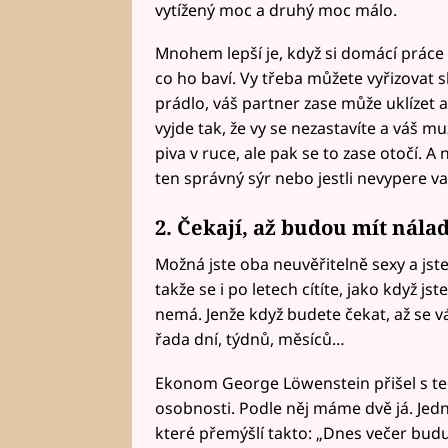
vytížený moc a druhý moc málo.
Mnohem lepší je, když si domácí práce 
co ho baví. Vy třeba můžete vyřizovat s
prádlo, váš partner zase může uklízet a 
vyjde tak, že vy se nezastavíte a váš mu
piva v ruce, ale pak se to zase otočí. A 
ten správný sýr nebo jestli nevypere v
2. Čekají, až budou mít
nálad
Možná jste oba neuvěřitelně sexy a js
takže se i po letech cítíte, jako když jst
nemá. Jenže když budete čekat, až se v
řada dní, týdnů, měsíců…
Ekonom George Löwenstein přišel s teo
osobnosti. Podle něj máme dvě já. Jedno
které přemýšlí takto: „Dnes večer bud