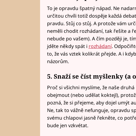
To je opravdu špatný nápad. Ne nadarmo
určitou chvíli totiž dospěje každá deba
pravdu. Stůj co stůj. A protože vám urč
neměli chodit rozhádaní, tak řešíte a 
nebude po vašem). A čím později je, tím
jděte někdy spát i
rozhádaní
. Odpočiňt
to, že vás vztek kolikrát přejde. A i kd
názorům.
5. Snaží se číst myšlenky (a 
Proč si všichni myslíme, že naše druh
obejmout (nebo udělat koktejl), prot
pozná, že si přejeme, aby dojel umýt a
Ne, tak to vážně nefunguje, opravdu s
svému chlapovi jasně řekněte, co potře
bude jen vzkvétat.