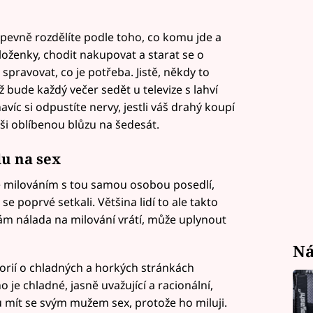
pevně rozdělíte podle toho, co komu jde a
loženky, chodit nakupovat a starat se o
spravovat, co je potřeba. Jistě, někdy to
ž bude každý večer sedět u televize s lahví
navíc si odpustíte nervy, jestli váš drahý koupí
aši oblíbenou blůzu na šedesát.
u na sex
te milováním s tou samou osobou posedlí,
e se poprvé setkali. Většina lidí to ale takto
ám nálada na milování vrátí, může uplynout
Ná
rií o chladných a horkých stránkách
 je chladné, jasně uvažující a racionální,
u mít se svým mužem sex, protože ho miluji.