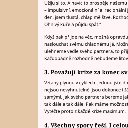
Užiju si to. A navíc to prospěje našem
– impulsivní, emocionální a iracionální
den, jsem tlustá, chlap mě štve. Rozh
Ohnivý kuře a půjdu spát.“
Když pak přijde na věc, možná opravd
naslouchat svému chladnému já. Možná
ulehneme vedle svého partnera, to při
Každopádně rozhodně nebudeme litov
3. Považují krize za konec sv
Vztahy plynou v cyklech. Jednou jste d
nejsou nevyhnutelné, jsou dokonce i ž
samými, jak svého partnera bereme ja
tak dále a tak dále. Pak máme možnost 
Vytěžte proto z každé krize maximum.
4. Všechny spory řeší. I celo