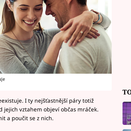
uje
TO
xistuje. I ty nejšťastnější páry totiž
ad jejich vztahem objeví občas mráček.
it a poučit se z nich.