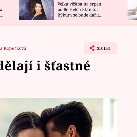
Velká věštba na srpen
NOVINKY
ZAHRADA
a:
podle Helen Stanku:
y
Býkům se bude dařit,
VIDEORECEPTY
DESIGN
Vodnáře čeká jízda
a Kopečková
SDÍLET
dělají i šťastné