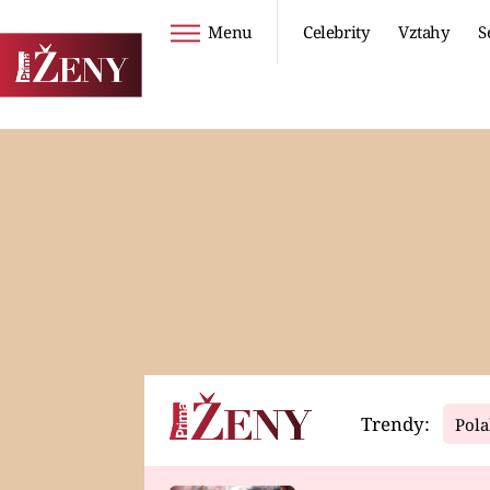
Menu
Celebrity
Vztahy
S
Seriály
Životní styl
ZOO
DIETY A HUBNUTÍ
PROSTŘENO!
CESTOVÁNÍ A
DOVOLENÁ
DUCH
ZDRAVÍ
Trendy:
Pola
Horoskopy
Video
ASTROČLÁNKY
SERIÁLY