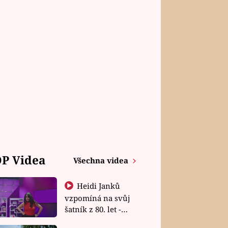
P Videa
Všechna videa
Heidi Janků
vzpomíná na svůj
šatník z 80. let -
Shopaholičky