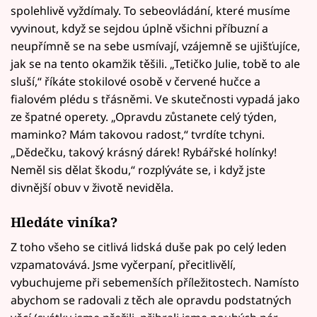
spolehlivě vyždímaly. To sebeovládání, které musíme
vyvinout, když se sejdou úplně všichni příbuzní a
neupřímně se na sebe usmívají, vzájemně se ujišťujíce,
jak se na tento okamžik těšili. „Tetičko Julie, tobě to ale
sluší,“ říkáte stokilové osobě v červené hučce a
fialovém plédu s třásněmi. Ve skutečnosti vypadá jako
ze špatné operety. „Opravdu zůstanete celý týden,
maminko? Mám takovou radost,“ tvrdíte tchyni.
„Dědečku, takový krásný dárek! Rybářské holínky!
Neměl sis dělat škodu,“ rozplýváte se, i když jste
divnější obuv v životě neviděla.
Hledáte viníka?
Z toho všeho se citlivá lidská duše pak po celý leden
vzpamatovává. Jsme vyčerpaní, přecitlivělí,
vybuchujeme při sebemenších příležitostech. Namísto
abychom se radovali z těch ale opravdu podstatných