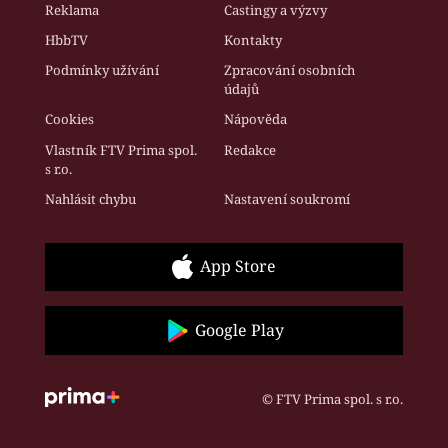
Reklama
Castingy a výzvy
HbbTV
Kontakty
Podmínky užívání
Zpracování osobních
údajů
Cookies
Nápověda
Vlastník FTV Prima spol.
Redakce
s r.o.
Nahlásit chybu
Nastavení soukromí
App Store
Google Play
© FTV Prima spol. s r.o.