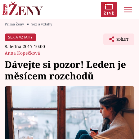
ŽIVĚ
Prima Ženy
■
Sex a vztahy
Trendy:
Polabí
Inspekce
Prostřeno!
AYTO?
SEX A VZTAHY
SDÍLET
Módní alarm
Zrádci
Proměny
8. ledna 2017 10:00
Anna Kopečková
Dávejte si pozor! Leden je
měsícem rozchodů
Témata
Celebrity
Vztahy
Seriály