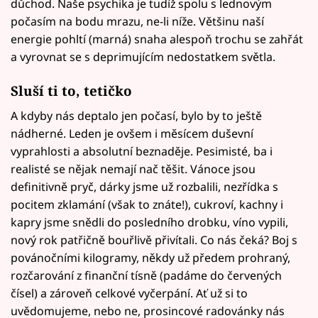
důchod. Naše psychika je tudíž spolu s lednovým
počasím na bodu mrazu, ne-li níže. Většinu naší
energie pohltí (marná) snaha alespoň trochu se zahřát
a vyrovnat se s deprimujícím nedostatkem světla.
Sluší ti to, tetičko
A kdyby nás deptalo jen počasí, bylo by to ještě
nádherné. Leden je ovšem i měsícem duševní
vyprahlosti a absolutní beznaděje. Pesimisté, ba i
realisté se nějak nemají nač těšit. Vánoce jsou
definitivně pryč, dárky jsme už rozbalili, nezřídka s
pocitem zklamání (však to znáte!), cukroví, kachny i
kapry jsme snědli do posledního drobku, víno vypili,
nový rok patřičně bouřlivě přivítali. Co nás čeká? Boj s
povánočními kilogramy, někdy už předem prohraný,
rozčarování z finanční tísně (padáme do červených
čísel) a zároveň celkové vyčerpání. Ať už si to
uvědomujeme, nebo ne, prosincové radovánky nás