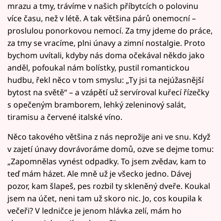
mrazu a tmy, trávíme v našich příbytcích o polovinu
více času, než v létě. A tak většina párů onemocní –
proslulou ponorkovou nemocí. Za tmy jdeme do práce,
za tmy se vracíme, plni únavy a zimní nostalgie. Proto
bychom uvítali, kdyby nás doma očekával někdo jako
anděl, pofoukal nám bolístky, pustil romantickou
hudbu, řekl něco v tom smyslu: „Ty jsi ta nejúžasnější
bytost na světě“ – a vzápětí už servíroval kuřecí řízečky
s opečeným bramborem, lehký zeleninový salát,
tiramisu a červené italské víno.
Něco takového většina z nás neprožije ani ve snu. Když
v zajetí únavy dovrávoráme domů, ozve se dejme tomu:
„Zapomnělas vynést odpadky. To jsem zvědav, kam to
teď mám házet. Ale mně už je všecko jedno. Dávej
pozor, kam šlapeš, pes rozbil ty skleněný dveře. Koukal
jsem na účet, neni tam už skoro nic. Jo, cos koupila k
večeři? V ledničce je jenom hlávka zelí, mám ho