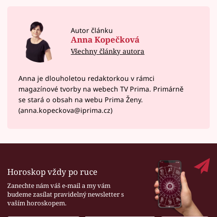
Autor článku
Anna Kopečková
Všechny články autora
Anna je dlouholetou redaktorkou v rámci
magazínové tvorby na webech TV Prima. Primárně
se stará o obsah na webu Prima Ženy.
(anna.kopeckova@iprima.cz)
Horoskop vždy po ruce
Zanechte nám váš e-mail a my vám
budeme zasílat pravidelný newsletter s
vaším horoskopem.