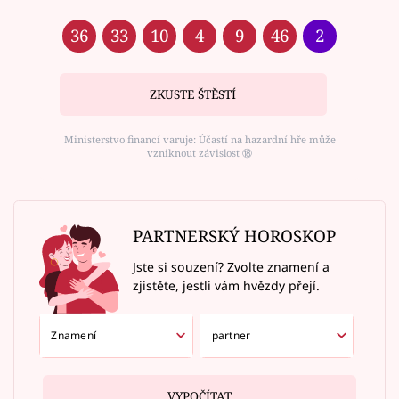
36
33
10
4
9
46
2
ZKUSTE ŠTĚSTÍ
Ministerstvo financí varuje: Účastí na hazardní hře může
vzniknout závislost ⑱
PARTNERSKÝ HOROSKOP
Jste si souzení? Zvolte znamení a
zjistěte, jestli vám hvězdy přejí.
VYPOČÍTAT