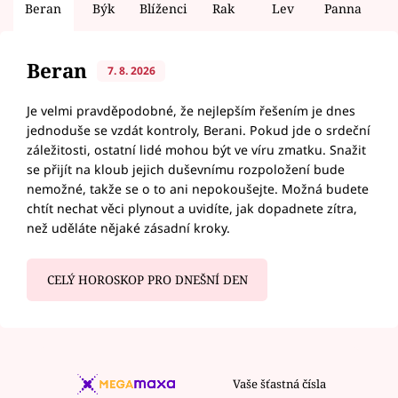
Beran
Býk
Blíženci
Rak
Lev
Panna
V
Beran
7. 8. 2026
Je velmi pravděpodobné, že nejlepším řešením je dnes
jednoduše se vzdát kontroly, Berani. Pokud jde o srdeční
záležitosti, ostatní lidé mohou být ve víru zmatku. Snažit
se přijít na kloub jejich duševnímu rozpoložení bude
nemožné, takže se o to ani nepokoušejte. Možná budete
chtít nechat věci plynout a uvidíte, jak dopadnete zítra,
než uděláte nějaké zásadní kroky.
CELÝ HOROSKOP PRO DNEŠNÍ DEN
Vaše šťastná čísla