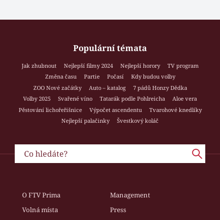
Populární témata
Jak zhubnout
Nejlepší filmy 2024
Nejlepší horory
TV program
Změna času
Partie
Počasí
Kdy budou volby
ZOO Nové začátky
Auto – katalog
7 pádů Honzy Dědka
Volby 2025
Svařené víno
Tatarák podle Pohlreicha
Aloe vera
Pěstování lichořeřišnice
Výpočet ascendentu
Tvarohové knedlíky
Nejlepší palačinky
Švestkový koláč
O FTV Prima
Management
Volná místa
Press