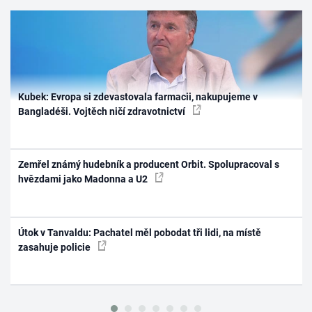
Kubek: Evropa si zdevastovala farmacii, nakupujeme v
Bangladéši. Vojtěch ničí zdravotnictví
Zemřel známý hudebník a producent Orbit. Spolupracoval s
hvězdami jako Madonna a U2
Útok v Tanvaldu: Pachatel měl pobodat tři lidi, na místě
zasahuje policie