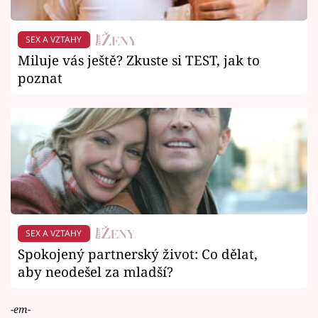
SEX A VZTAHY
Miluje vás ještě? Zkuste si TEST, jak to
poznat
SEX A VZTAHY
Spokojený partnerský život: Co dělat,
aby neodešel za mladší?
-em-