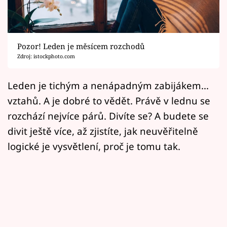
Horoskopy
Sledujte prima+
Pozor! Leden je měsícem rozchodů
Filmový festival Karlovy Vary
Zdroj: istockphoto.com
Pořady
Leden je tichým a nenápadným zabijákem...
vztahů. A je dobré to vědět. Právě v lednu se
Mámy sobě
rozchází nejvíce párů. Divíte se? A budete se
divit ještě více, až zjistíte, jak neuvěřitelně
Přihlášení
logické je vysvětlení, proč je tomu tak.
Sledujte nás