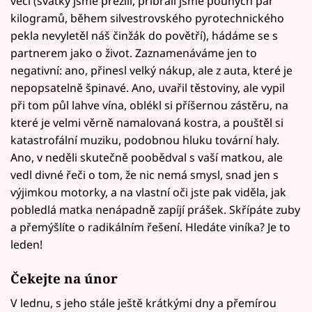
věcí (svátky jsme přežili, přibrali jsme pouhých pár
kilogramů, během silvestrovského pyrotechnického
pekla nevyletěl náš činžák do povětří), hádáme se s
partnerem jako o život. Zaznamenáváme jen to
negativní: ano, přinesl velký nákup, ale z auta, které je
nepopsatelně špinavé. Ano, uvařil těstoviny, ale vypil
při tom půl lahve vína, oblékl si příšernou zástěru, na
které je velmi věrně namalovaná kostra, a pouštěl si
katastrofální muziku, podobnou hluku tovární haly.
Ano, v neděli skutečně poobědval s vaší matkou, ale
vedl divné řeči o tom, že nic nemá smysl, snad jen s
výjimkou motorky, a na vlastní oči jste pak viděla, jak
pobledlá matka nenápadně zapíjí prášek. Skřípáte zuby
a přemýšlíte o radikálním řešení. Hledáte viníka? Je to
leden!
Čekejte na únor
V lednu, s jeho stále ještě krátkými dny a přemírou