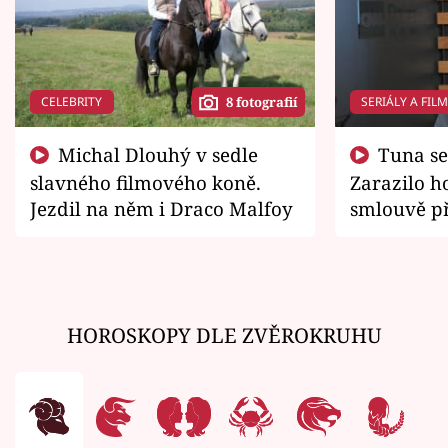
CELEBRITY
SERIÁLY A FIL
8 fotografií
Michal Dlouhý v sedle
Tuna se chtěl vrátit domů.
slavného filmového koně.
Zarazilo ho
Jezdil na něm i Draco Malfoy
smlouvě př
zemřít
HOROSKOPY DLE ZVĚROKRUHU