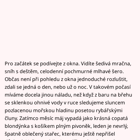
Pro začátek se podívejte z okna. Vidíte šedivá mračna,
sníh s deštěm, celodenní pochmurné mlhavé šero.
Občas není při pohledu z okna jednoduché rozluštit,
zdali se jedná o den, nebo už o noc. V takovém počasí
míváme docela jinou náladu, než když z baru na břehu
se sklenkou ohnivé vody v ruce sledujeme sluncem
pozlacenou mořskou hladinu posetou rybářskými
čluny. Zatímco měsíc máj vypadá jako krásná copatá
blondýnka s košíkem plným pivoněk, leden je nevrlý,
špatně oblečený stařec, kterému ještě nepřišel