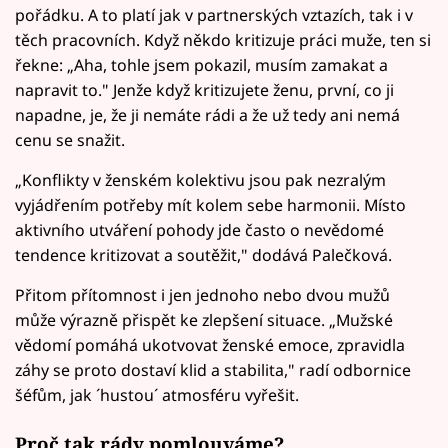
pořádku. A to platí jak v partnerských vztazích, tak i v
těch pracovních. Když někdo kritizuje práci muže, ten si
řekne: „Aha, tohle jsem pokazil, musím zamakat a
napravit to." Jenže když kritizujete ženu, první, co ji
napadne, je, že ji nemáte rádi a že už tedy ani nemá
cenu se snažit.
„Konflikty v ženském kolektivu jsou pak nezralým
vyjádřením potřeby mít kolem sebe harmonii. Místo
aktivního utváření pohody jde často o nevědomé
tendence kritizovat a soutěžit," dodává Palečková.
Přitom přítomnost i jen jednoho nebo dvou mužů
může výrazně přispět ke zlepšení situace. „Mužské
vědomí pomáhá ukotvovat ženské emoce, zpravidla
záhy se proto dostaví klid a stabilita," radí odbornice
šéfům, jak ´hustou´ atmosféru vyřešit.
Proč tak rády pomlouváme?