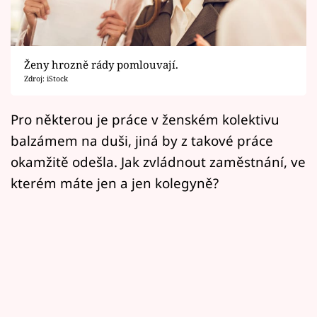
Horoskopy
Sledujte prima+
Ženy hrozně rády pomlouvají.
Filmový festival Karlovy Vary
Zdroj: iStock
Pořady
Pro některou je práce v ženském kolektivu
balzámem na duši, jiná by z takové práce
Mámy sobě
okamžitě odešla. Jak zvládnout zaměstnání, ve
kterém máte jen a jen kolegyně?
Přihlášení
Sledujte nás