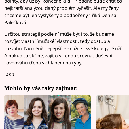
pointy, aby už byl konečně klid. Případně bude chtít co
nejkratší analýzou daný problém vyřešit. Ale my ženy
chceme být jen vyslyšeny a podpořeny," říká Denisa
Palečková.
Určitou strategií podle ní může být i to, že budeme
rozvíjet vlastní ´mužské´ vlastnosti, tedy odstup a
rozvahu. Nicméně nejlepší je snažit si své kolegyně užít.
A pokud to skřípe, zajít o víkendu srovnat duševní
rovnováhu třeba s chlapem na ryby…
-
ana-
Mohlo by vás taky zajímat: