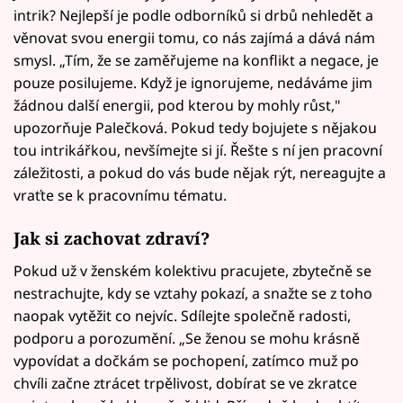
intrik? Nejlepší je podle odborníků si drbů nehledět a
věnovat svou energii tomu, co nás zajímá a dává nám
smysl. „Tím, že se zaměřujeme na konflikt a negace, je
pouze posilujeme. Když je ignorujeme, nedáváme jim
žádnou další energii, pod kterou by mohly růst,"
upozorňuje Palečková. Pokud tedy bojujete s nějakou
tou intrikářkou, nevšímejte si jí. Řešte s ní jen pracovní
záležitosti, a pokud do vás bude nějak rýt, nereagujte a
vraťte se k pracovnímu tématu.
Jak si zachovat zdraví?
Pokud už v ženském kolektivu pracujete, zbytečně se
nestrachujte, kdy se vztahy pokazí, a snažte se z toho
naopak vytěžit co nejvíc. Sdílejte společně radosti,
podporu a porozumění. „Se ženou se mohu krásně
vypovídat a dočkám se pochopení, zatímco muž po
chvíli začne ztrácet trpělivost, dobírat se ve zkratce