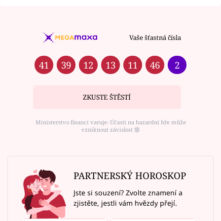
Vaše šťastná čísla
41
39
12
13
11
46
2
ZKUSTE ŠTĚSTÍ
Ministerstvo financí varuje: Účastí na hazardní hře může
vzniknout závislost ⑱
PARTNERSKÝ HOROSKOP
Jste si souzení? Zvolte znamení a
zjistěte, jestli vám hvězdy přejí.