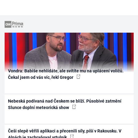
Vondra: Babiše nehlídáte, ale svítíte mu na uplácení voličů.
Čekal jsem od vás víc, řekl Gregor
Nebeská podívaná nad Českem se blíží. Působivé zatmění
Slunce doplní meteorická show
Češi slepě věřili aplikaci a přecenili síly, píší v Rakousku. V
Alpách je zachraňoval vrtulník