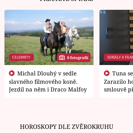
CELEBRITY
SERIÁLY A FIL
8 fotografií
Michal Dlouhý v sedle
Tuna se chtěl vrátit domů.
slavného filmového koně.
Zarazilo ho
Jezdil na něm i Draco Malfoy
smlouvě př
zemřít
HOROSKOPY DLE ZVĚROKRUHU