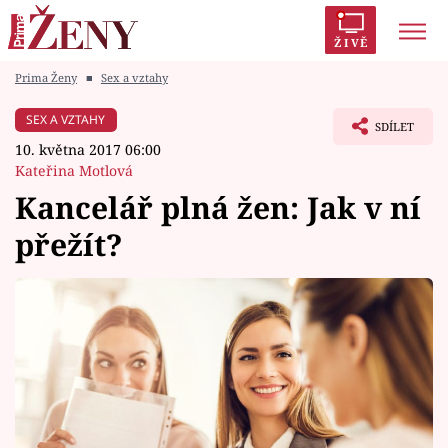
ŽIVĚ
Prima Ženy
■
Sex a vztahy
Trendy:
Polabí
Inspekce
Prostřeno!
AYTO?
SEX A VZTAHY
SDÍLET
Módní alarm
Zrádci
Proměny
10. května 2017 06:00
Kateřina Motlová
Kancelář plná žen: Jak v ní
přežít?
Témata
Celebrity
Vztahy
Seriály