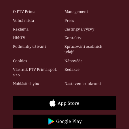
O FTV Prima
Management
Volná místa
Press
Reklama
Castingy a výzvy
HbbTV
Kontakty
Podmínky užívání
Zpracování osobních
údajů
Cookies
Nápověda
Vlastník FTV Prima spol.
Redakce
s r.o.
Nahlásit chybu
Nastavení soukromí
App Store
Google Play