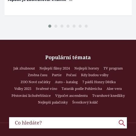
Populární témata
Jak zhubnout
Nejlepší filmy 2024
Nejlepší horory
TV program
Změna času
Partie
Počasí
Kdy budou volby
ZOO Nové začátky
Auto – katalog
7 pádů Honzy Dědka
Volby 2025
Svařené víno
Tatarák podle Pohlreicha
Aloe vera
Pěstování lichořeřišnice
Výpočet ascendentu
Tvarohové knedlíky
Nejlepší palačinky
Švestkový koláč