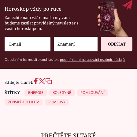
Horoskop vždy po ruce
Zanechte nám váš e-mail a my vám
budeme zasílat pravidelný newsletter s
vaším horoskopem.
ODESLAT
Odesláním formuláře souhlasíte s
podmínkami zpracování osobních údajů
Sdílejte článek
ŠTÍTKY
ENERGIE
KOLEGYNĚ
POMLOUVÁNÍ
ŽENSKÝ KOLEKTIV
POMLUVY
PŘEČTĚTE SI TAKÉ