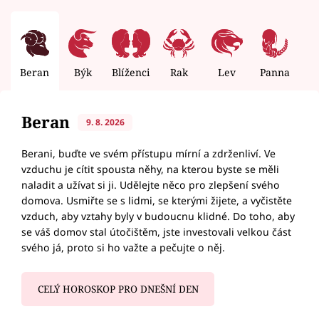
Beran
Býk
Blíženci
Rak
Lev
Panna
V
Beran
9. 8. 2026
Berani, buďte ve svém přístupu mírní a zdrženliví. Ve
vzduchu je cítit spousta něhy, na kterou byste se měli
naladit a užívat si ji. Udělejte něco pro zlepšení svého
domova. Usmiřte se s lidmi, se kterými žijete, a vyčistěte
vzduch, aby vztahy byly v budoucnu klidné. Do toho, aby
se váš domov stal útočištěm, jste investovali velkou část
svého já, proto si ho važte a pečujte o něj.
CELÝ HOROSKOP PRO DNEŠNÍ DEN