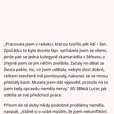
„Pracovala jsem v redakci, kterou tvořilo pět lidí – žen.
Zpočátku to bylo docela fajn, vycházela jsem se všemi,
jenže pak se jedna kolegyně skamarádila s šéfovou a
zřejmě jsem se jim něčím znelíbila. Začaly mi dělat ze
života peklo, nic, co jsem udělala, nebylo dost dobré,
celkem otevřeně mě pomlouvaly, nakonec se se mnou
přestaly bavit. Musela jsem dát výpověď, protože na to
jsem tedy opravdu neměla nervy," líčí 38letá Lucie, jak
odešla ze své předchozí práce.
Přitom do té doby nikdy podobné problémy neměla,
naopak. „Vážně si o sobě myslím, že jsem nekonfliktní