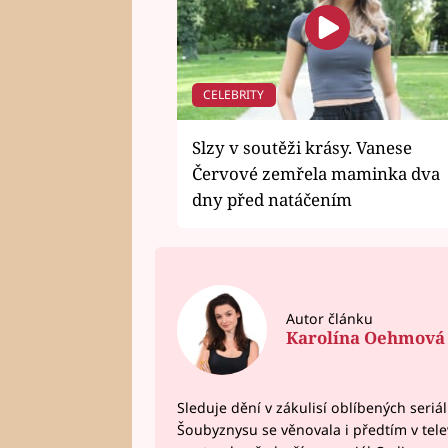
CELEBRITY
Slzy v soutěži krásy. Vanese
Červové zemřela maminka dva
dny před natáčením
Autor článku
Karolína Oehmová
Sleduje dění v zákulisí oblíbených seriá
Šoubyznysu se věnovala i předtím v telev