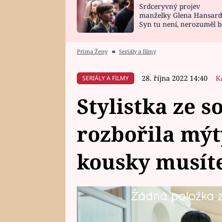
Srdceryvný projev
SNÁŘ
CELEBRITY
manželky Glena Hansard
Syn tu není, nerozuměl b
HOROSKOP NA
VAŘENÍ
tomu, vysvětlila
ROK 2023
Prima Ženy
■
Seriály a filmy
28. října 2022 14:40
K
SERIÁLY A FILMY
Stylistka ze s
rozbořila mýt
kousky musít
Žádná položka z 
Na podzim je obměna dámského š
Eliška Šefčíková, která radila sem