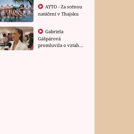
AYTO - Za scénou
natáčení v Thajsku
Gabriela
Gášpárová
promluvila o vztahu
a zakládání rodiny