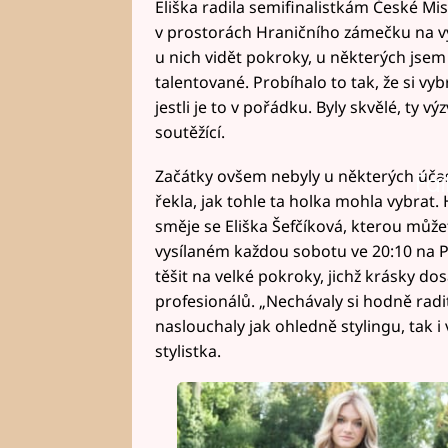
Eliška radila semifinalistkám České Mis
v prostorách Hraničního zámečku na vý
u nich vidět pokroky, u některých jsem 
talentované. Probíhalo to tak, že si vyb
jestli je to v pořádku. Byly skvělé, ty vý
soutěžící.
Začátky ovšem nebyly u některých účas
Fai
řekla, jak tohle ta holka mohla vybrat. 
směje se Eliška Šefčíková, kterou může
vysílaném každou sobotu ve 20:10 na 
těšit na velké pokroky, jichž krásky dos
profesionálů. „Nechávaly si hodně radit
naslouchaly jak ohledně stylingu, tak 
stylistka.