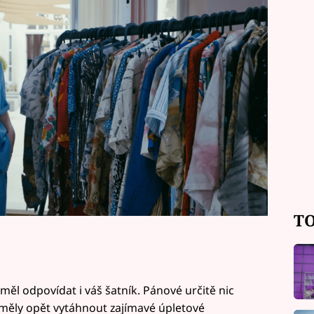
m v letošní sezoně rozhodně nemělo
TO
ěl odpovídat i váš šatník. Pánové určitě nic
ěly opět vytáhnout zajímavé úpletové