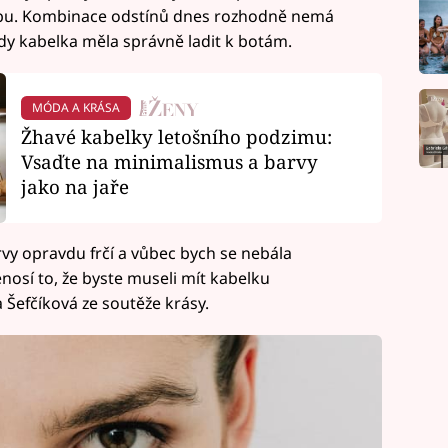
 dobu. Kombinace odstínů dnes rozhodně nemá
kdy kabelka měla správně ladit k botám.
MÓDA A KRÁSA
Žhavé kabelky letošního podzimu:
Vsaďte na minimalismus a barvy
jako na jaře
rvy opravdu frčí a vůbec bych se nebála
nosí to, že byste museli mít kabelku
a Šefčíková ze soutěže krásy.