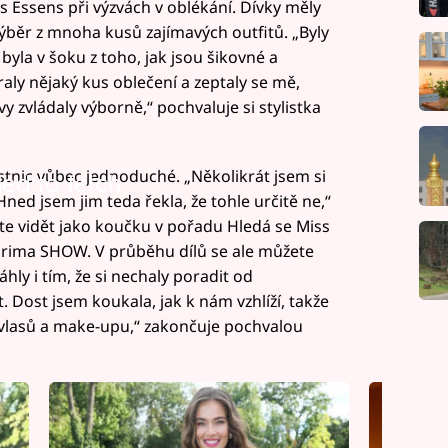
s Essens při výzvách v oblékání. Dívky měly
běr z mnoha kusů zajímavých outfitů. „Byly
byla v šoku z toho, jak jsou šikovné a
raly nějaký kus oblečení a zeptaly se mě,
zvy zvládaly výborně,“ pochvaluje si stylistka
tnic vůbec jednoduché. „Několikrát jsem si
led to fetch
Hned jsem jim teda řekla, že tohle určitě ne,“
te vidět jako koučku v pořadu Hledá se Miss
Prima SHOW. V průběhu dílů se ale můžete
áhly i tím, že si nechaly poradit od
. Dost jsem koukala, jak k nám vzhlíží, takže
i vlasů a make-upu,“ zakončuje pochvalou