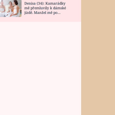
Denisa (34): Kamarádky
mě přemluvily k dámské
jízdě. Manžel mě po
návratu zaskočil