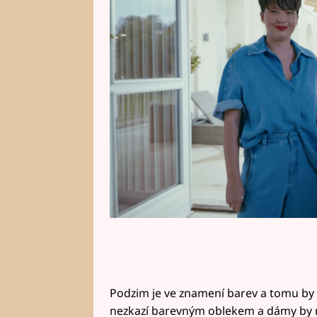
prozradila, jaké oblečení by vá
chybět. Čím ji dívky šokovaly?
Podzim je ve znamení barev a tomu by m
nezkazí barevným oblekem a dámy by m