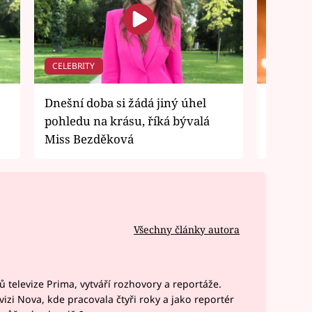
CELEBRITY
CELEBRI
Dnešní doba si žádá jiný úhel
Pavlína
pohledu na krásu, říká bývalá
šílenos
Miss Bezděková
provedla
Všechny články autora
lů televize Prima, vytváří rozhovory a reportáže.
izi Nova, kde pracovala čtyři roky a jako reportér