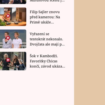
bez dubla
Filip Sajler znovu
před kamerou: Na
Primě ukáže
poctivou kuchyni i
rychlé recepty
Vyřazení se
tentokrát nekonalo.
Dvojčata ale mají po
uzavření třetí etapy
závodu nůž na krku
Šok v Kambodži.
Favoritky Chicas
končí, závod ukázal
svou nejtvrdší tvář