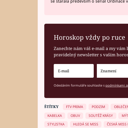
se starala především o seriál Ordinace 
Horoskop vždy po ruce
Zanechte nám váš e-mail a my vám 
pravidelný newsletter s vaším hor
Odesláním formuláře souhlasíte s
podmínkami zp
ŠTÍTKY
FTV PRIMA
PODZIM
OBLEČE
KABELKA
OBUV
SOUTĚŽ KRÁSY
MÝ
STYLISTKA
HLEDÁ SE MISS
ČESKÁ MISS