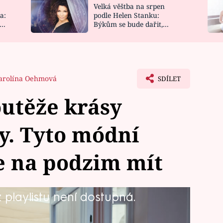
Velká věštba na srpen
NOVINKY
ZAHRADA
a:
podle Helen Stanku:
y
Býkům se bude dařit,
VIDEORECEPTY
DESIGN
Vodnáře čeká jízda
arolína Oehmová
SDÍLET
outěže krásy
y. Tyto módní
e na podzim mít
playlistu není dostupná.
atníku důležitá. Módní stylistka
ifinalistkám v soutěži krásy,