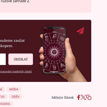
v růžové zahradě 2.
budeme zasílat
oskopem.
ODESLAT
racování osobních údajů
NÍ
MÓDA
TUS
ODĚV
Sdílejte článek
 ESSENS