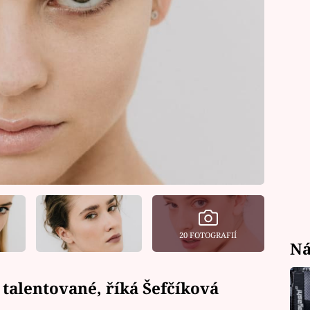
20 FOTOGRAFIÍ
Ná
 talentované, říká Šefčíková