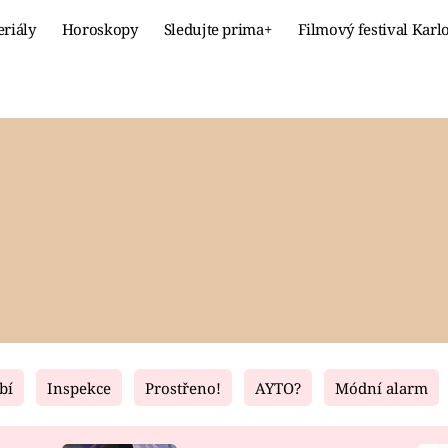
eriály
Horoskopy
Sledujte prima+
Filmový festival Karl
Celebrity
Recept
MÓDA A KRÁSA
HLAVNÍ JÍ
VZTAHY A SEX
SLADKÉ
PRIMA MAMINKA
ZDRAVÉ
bí
Inspekce
Prostřeno!
AYTO?
Módní alarm
Fresh
Living
RECEPTY
BYDLENÍ