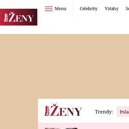
Menu
Celebrity
Vztahy
S
Seriály
Životní styl
ZOO
DIETY A HUBNUTÍ
PROSTŘENO!
CESTOVÁNÍ A
DOVOLENÁ
DUCH
ZDRAVÍ
Trendy:
Pola
Horoskopy
Video
ASTROČLÁNKY
SERIÁLY