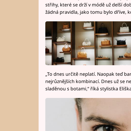
střihy, které se drží v módě už delší
žádná pravidla, jako tomu bylo dříve, 
„To dnes určitě neplatí. Naopak teď ba
nejrůznějších kombinací. Dnes už se ne
sladěnou s botami,“ říká stylistka Elišk