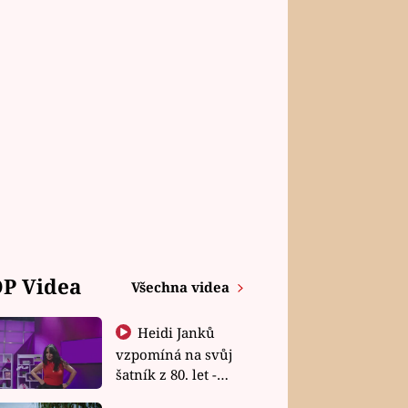
P Videa
Všechna videa
Heidi Janků
vzpomíná na svůj
šatník z 80. let -
Shopaholičky