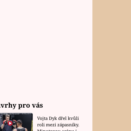
vrhy pro vás
Vojta Dyk dřel kvůli
roli mezi zápasníky.
Minutovou scénu jel