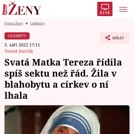
ŽIVĚ
Prima Ženy
■
Celebrity
Trendy:
Polabí
Inspekce
Prostřeno!
AYTO?
CELEBRITY
SDÍLET
Módní alarm
Zrádci
Proměny
5. září 2022 17:11
Tomáš Durčák
Svatá Matka Tereza řídila
spíš sektu než řád. Žila v
Témata
blahobytu a církev o ní
Celebrity
lhala
Vztahy
Seriály