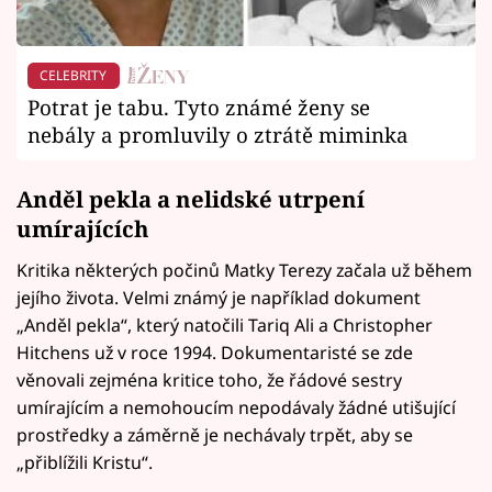
CELEBRITY
Potrat je tabu. Tyto známé ženy se
nebály a promluvily o ztrátě miminka
Anděl pekla a nelidské utrpení
umírajících
Kritika některých počinů Matky Terezy začala už během
jejího života. Velmi známý je například dokument
„Anděl pekla“, který natočili Tariq Ali a Christopher
Hitchens už v roce 1994. Dokumentaristé se zde
věnovali zejména kritice toho, že řádové sestry
umírajícím a nemohoucím nepodávaly žádné utišující
prostředky a záměrně je nechávaly trpět, aby se
„přiblížili Kristu“.