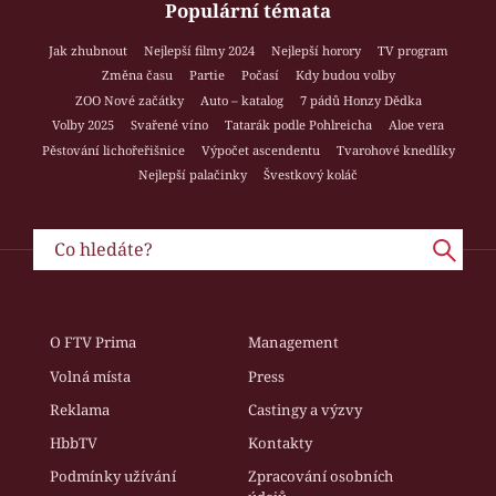
Populární témata
Jak zhubnout
Nejlepší filmy 2024
Nejlepší horory
TV program
Změna času
Partie
Počasí
Kdy budou volby
ZOO Nové začátky
Auto – katalog
7 pádů Honzy Dědka
Volby 2025
Svařené víno
Tatarák podle Pohlreicha
Aloe vera
Pěstování lichořeřišnice
Výpočet ascendentu
Tvarohové knedlíky
Nejlepší palačinky
Švestkový koláč
O FTV Prima
Management
Volná místa
Press
Reklama
Castingy a výzvy
HbbTV
Kontakty
Podmínky užívání
Zpracování osobních