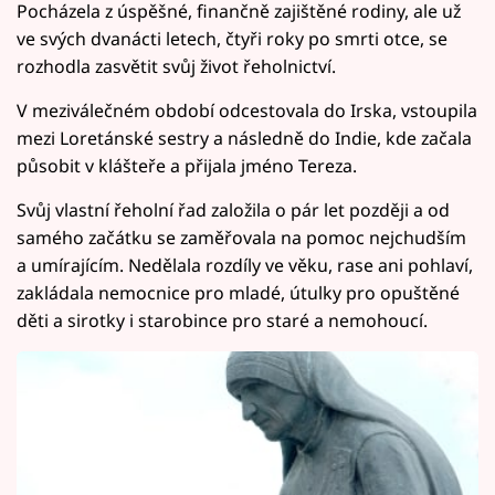
Pocházela z úspěšné, finančně zajištěné rodiny, ale už
ve svých dvanácti letech, čtyři roky po smrti otce, se
rozhodla zasvětit svůj život řeholnictví.
V meziválečném období odcestovala do Irska, vstoupila
mezi Loretánské sestry a následně do Indie, kde začala
působit v klášteře a přijala jméno Tereza.
Svůj vlastní řeholní řad založila o pár let později a od
samého začátku se zaměřovala na pomoc nejchudším
a umírajícím. Nedělala rozdíly ve věku, rase ani pohlaví,
zakládala nemocnice pro mladé, útulky pro opuštěné
děti a sirotky i starobince pro staré a nemohoucí.