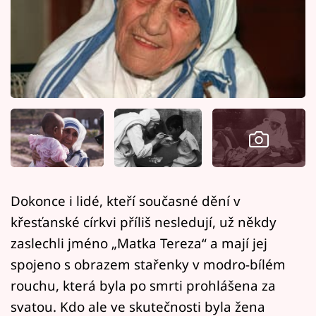
Horoskopy
Sledujte prima+
Filmový festival Karlovy Vary
Pořady
Mámy sobě
Přihlášení
Dokonce i lidé, kteří současné dění v
křesťanské církvi příliš nesledují, už někdy
Sledujte nás
zaslechli jméno „Matka Tereza“ a mají jej
spojeno s obrazem stařenky v modro-bílém
rouchu, která byla po smrti prohlášena za
svatou. Kdo ale ve skutečnosti byla žena