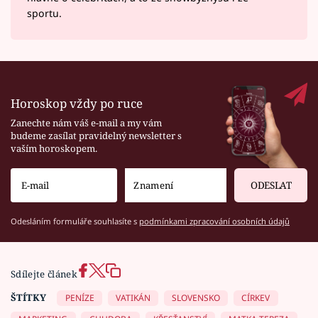
sportu.
Horoskop vždy po ruce
Zanechte nám váš e-mail a my vám
budeme zasílat pravidelný newsletter s
vaším horoskopem.
ODESLAT
Odesláním formuláře souhlasíte s
podmínkami zpracování osobních údajů
Sdílejte článek
ŠTÍTKY
PENÍZE
VATIKÁN
SLOVENSKO
CÍRKEV