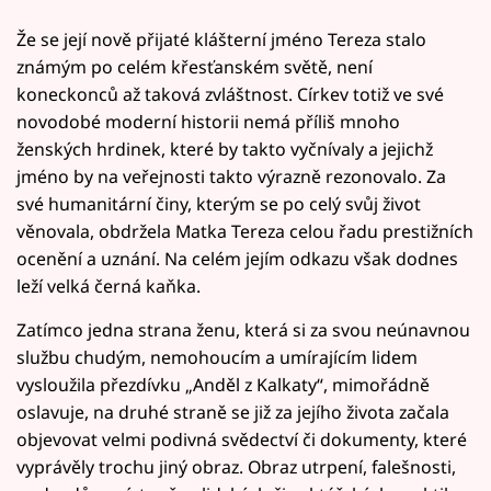
Že se její nově přijaté klášterní jméno Tereza stalo
známým po celém křesťanském světě, není
koneckonců až taková zvláštnost. Církev totiž ve své
novodobé moderní historii nemá příliš mnoho
ženských hrdinek, které by takto vyčnívaly a jejichž
jméno by na veřejnosti takto výrazně rezonovalo. Za
své humanitární činy, kterým se po celý svůj život
věnovala, obdržela Matka Tereza celou řadu prestižních
ocenění a uznání. Na celém jejím odkazu však dodnes
leží velká černá kaňka.
Zatímco jedna strana ženu, která si za svou neúnavnou
službu chudým, nemohoucím a umírajícím lidem
vysloužila přezdívku „Anděl z Kalkaty“, mimořádně
oslavuje, na druhé straně se již za jejího života začala
objevovat velmi podivná svědectví či dokumenty, které
vyprávěly trochu jiný obraz. Obraz utrpení, falešnosti,