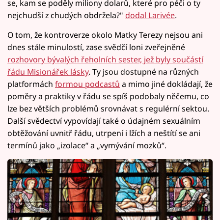
se, kam se poděly miliony dolarů, které pro péči o ty
nejchudší z chudých obdržela?"
dodal Larivée
.
O tom, že kontroverze okolo Matky Terezy nejsou ani
dnes stále minulostí, zase svědčí loni zveřejněné
rozhovory bývalých řeholních sester, jež byly součástí
řádu Misionářek lásky
. Ty jsou dostupné na různých
platformách
formou podcastů
a mimo jiné dokládají, že
poměry a praktiky v řádu se spíš podobaly něčemu, co
lze bez větších problémů srovnávat s regulérní sektou.
Další svědectví vypovídají také o údajném sexuálním
obtěžování uvnitř řádu, utrpení i lžích a neštítí se ani
termínů jako „izolace“ a „vymývání mozků“.