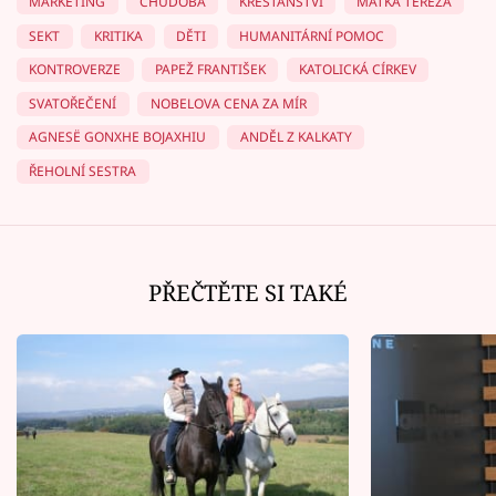
MARKETING
CHUDOBA
KŘESŤANSTVÍ
MATKA TEREZA
SEKT
KRITIKA
DĚTI
HUMANITÁRNÍ POMOC
KONTROVERZE
PAPEŽ FRANTIŠEK
KATOLICKÁ CÍRKEV
SVATOŘEČENÍ
NOBELOVA CENA ZA MÍR
AGNESË GONXHE BOJAXHIU
ANDĚL Z KALKATY
ŘEHOLNÍ SESTRA
PŘEČTĚTE SI TAKÉ