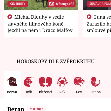
CELEBRITY
SERIÁLY A FIL
8 fotografií
Michal Dlouhý v sedle
Tuna se chtěl vrátit domů.
slavného filmového koně.
Zarazilo ho
Jezdil na něm i Draco Malfoy
smlouvě př
zemřít
HOROSKOPY DLE ZVĚROKRUHU
Beran
Býk
Blíženci
Rak
Lev
Panna
V
Beran
7. 8. 2026