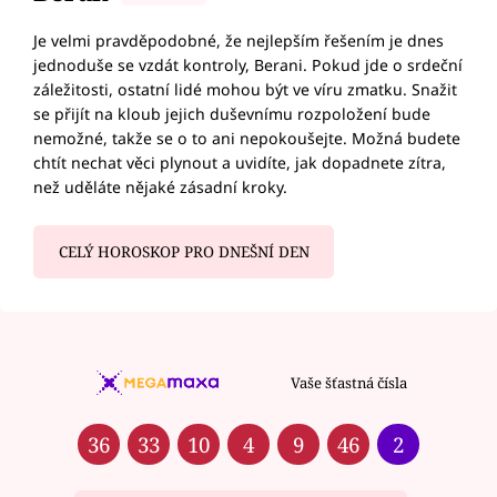
Je velmi pravděpodobné, že nejlepším řešením je dnes
jednoduše se vzdát kontroly, Berani. Pokud jde o srdeční
záležitosti, ostatní lidé mohou být ve víru zmatku. Snažit
se přijít na kloub jejich duševnímu rozpoložení bude
nemožné, takže se o to ani nepokoušejte. Možná budete
chtít nechat věci plynout a uvidíte, jak dopadnete zítra,
než uděláte nějaké zásadní kroky.
CELÝ HOROSKOP PRO DNEŠNÍ DEN
Vaše šťastná čísla
36
33
10
4
9
46
2