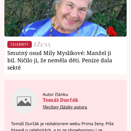
CELEBRITY
Smutný osud Míly Myslíkové: Manžel ji
bil. Ničilo ji, že neměla děti. Peníze dala
sektě
Autor článku
Tomáš Durčák
Všechny články autora
Tomáš Durčák je redaktorem webu Prima ženy. Píše
hlavně o celebritách, a to ze showbyznysu i ze