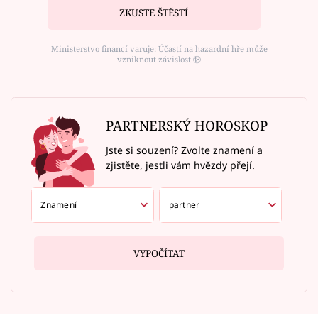
ZKUSTE ŠTĚSTÍ
Ministerstvo financí varuje: Účastí na hazardní hře může
vzniknout závislost ⑱
PARTNERSKÝ HOROSKOP
Jste si souzení? Zvolte znamení a
zjistěte, jestli vám hvězdy přejí.
VYPOČÍTAT