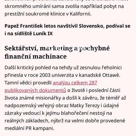
skromného umírání sama zvolila například pobyt na
prestižní soukromé klinice v Kalifornii.
Papež František letos navštívil Slovensko, podíval se
i na sídliště Luník IX
Failed to fetch
Sektářství, marketing a pochybné
finanční machinace
Další kritický pohled na tehdy už zesnulou řeholnici
přinesla v roce 2003 univerzita v kanadské Ottawě.
Tamní vědci provedli
analýzu celkem 287
publikovaných dokumentů
o životě i poslední části
života známé misionářky a došli k závěru, že téměř až
nadpozemský veřejný obraz Matky Terezy i údajné
zázraky vedoucí k jejímu blahořečení nestojí na
reálných základech, nýbrž na velmi dobře provedené
mediální PR kampani.