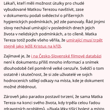
Lékaři, kteří měli možnost útulky pro chudé
vybudované Matkou Terezou navštívit, zase
v dokumentu podali svědectví o příšerných
hygienických podmínkách, jež zde panovaly. Řád jinými
slovy nechával umírající v posledních dnech jejich
života v nelidských podmínkách, a to cíleně. Matka
Tereza totiž podle všeho věřila, že
umírající musí trpět
stejně jako Ježíš Kristus na kříži
.
Zajímavé je, že
i na Česko-Slovenské filmové databázi
není k dokumentu příliš mnoho informací a snímek
dlouhodobě čelí poměrně velké cenzuře. Svědčí o tom
ostatně i skutečnost, že si zde uživatelé ve svých
hodnoceních sdílejí odkazy na místa, kde je dokument
možné zhlédnout.
Zároveň jako paradox postavil tvrzení, že sama Matka
Tereza na konci svého života, kdy trpěla celou řadou
zdravotních problémů, užívala léky tišící bolest a místo