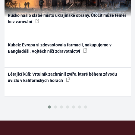
Rusko našlo slabé místo ukrajinské obrany. Útočit může téměř
bez varování
Kubek: Evropa si zdevastovala farmacii, nakupujeme v
Bangladéši. Vojtěch ničí zdravotnictví
Létající kůň: Vrtulník zachránil zvíře, které během závodu
uvízlo v kalifornských horách