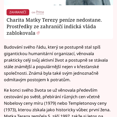
ZAHRANIČÍ
Charita Matky Terezy peníze nedostane.
Prostředky ze zahraničí indická vláda
zablokovala
Budování svého řádu, který se postupně stal spíš
gigantickou humanitární organizací, věnovala
prakticky celý svůj aktivní život a postupně se stávala
stále známější a populárnější nejen v křesťanské
společnosti. Známá byla také svým jednoznačně
odmítavým postojem k potratům.
Ke konci svého života se už věnovala především
cestování po světě, přebírání různých cen včetně
Nobelovy ceny míru (1979) nebo Templetonovy ceny
(1973), kterou získala jako historicky vůbec první žena.
Matka Tereza zemřela 5. září 1997, takže si letos na