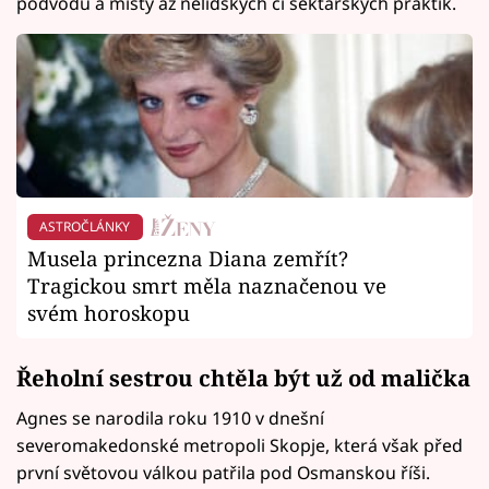
podvodů a místy až nelidských či sektářských praktik.
ASTROČLÁNKY
Musela princezna Diana zemřít?
Tragickou smrt měla naznačenou ve
svém horoskopu
Řeholní sestrou chtěla být už od malička
Agnes se narodila roku 1910 v dnešní
severomakedonské metropoli Skopje, která však před
první světovou válkou patřila pod Osmanskou říši.