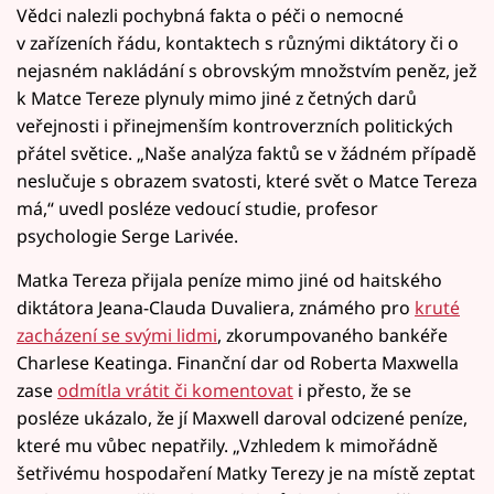
Vědci nalezli pochybná fakta o péči o nemocné
v zařízeních řádu, kontaktech s různými diktátory či o
nejasném nakládání s obrovským množstvím peněz, jež
k Matce Tereze plynuly mimo jiné z četných darů
veřejnosti i přinejmenším kontroverzních politických
přátel světice. „Naše analýza faktů se v žádném případě
neslučuje s obrazem svatosti, které svět o Matce Tereza
má,“ uvedl posléze vedoucí studie, profesor
psychologie Serge Larivée.
Matka Tereza přijala peníze mimo jiné od haitského
diktátora Jeana-Clauda Duvaliera, známého pro
kruté
zacházení se svými lidmi
, zkorumpovaného bankéře
Charlese Keatinga. Finanční dar od Roberta Maxwella
zase
odmítla vrátit či komentovat
i přesto, že se
posléze ukázalo, že jí Maxwell daroval odcizené peníze,
které mu vůbec nepatřily. „Vzhledem k mimořádně
šetřivému hospodaření Matky Terezy je na místě zeptat