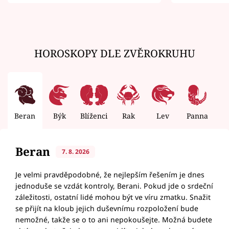
zemřít
HOROSKOPY DLE ZVĚROKRUHU
Beran
Býk
Blíženci
Rak
Lev
Panna
V
Beran
7. 8. 2026
Je velmi pravděpodobné, že nejlepším řešením je dnes
jednoduše se vzdát kontroly, Berani. Pokud jde o srdeční
záležitosti, ostatní lidé mohou být ve víru zmatku. Snažit
se přijít na kloub jejich duševnímu rozpoložení bude
nemožné, takže se o to ani nepokoušejte. Možná budete