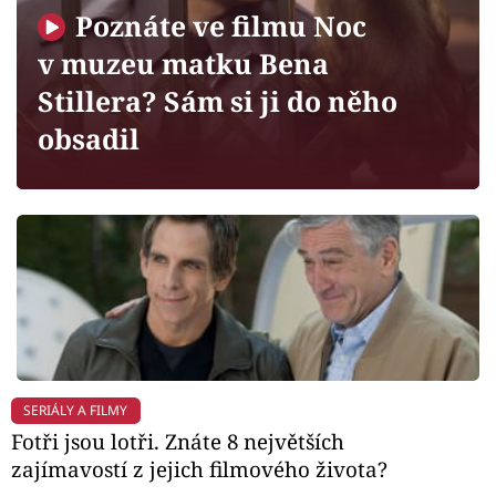
Horoskopy
Poznáte ve filmu Noc
Sledujte prima+
v muzeu matku Bena
Stillera? Sám si ji do něho
Filmový festival Karlovy Vary
obsadil
Pořady
Mámy sobě
Přihlášení
Sledujte nás
SERIÁLY A FILMY
Fotři jsou lotři. Znáte 8 největších
zajímavostí z jejich filmového života?