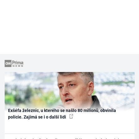
Exšéfa železnic, u kterého se našlo 80 milionů, obvinila
policie. Zajímá se i o další lidi