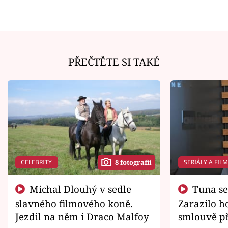
PŘEČTĚTE SI TAKÉ
CELEBRITY
SERIÁLY A FIL
8 fotografií
Michal Dlouhý v sedle
Tuna se chtěl vrátit domů.
slavného filmového koně.
Zarazilo ho
Jezdil na něm i Draco Malfoy
smlouvě př