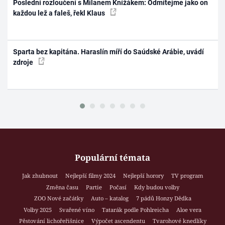
Poslední rozloučení s Milanem Knížákem: Odmítejme jako on
každou lež a faleš, řekl Klaus
Sparta bez kapitána. Haraslín míří do Saúdské Arábie, uvádí
zdroje
Populární témata
Jak zhubnout
Nejlepší filmy 2024
Nejlepší horory
TV program
Změna času
Partie
Počasí
Kdy budou volby
ZOO Nové začátky
Auto – katalog
7 pádů Honzy Dědka
Volby 2025
Svařené víno
Tatarák podle Pohlreicha
Aloe vera
Pěstování lichořeřišnice
Výpočet ascendentu
Tvarohové knedlíky