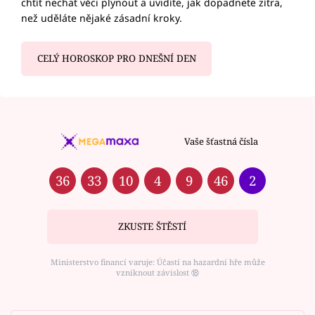
chtít nechat věci plynout a uvidíte, jak dopadnete zítra,
než uděláte nějaké zásadní kroky.
CELÝ HOROSKOP PRO DNEŠNÍ DEN
Vaše šťastná čísla
36
33
10
4
9
46
2
ZKUSTE ŠTĚSTÍ
Ministerstvo financí varuje: Účastí na hazardní hře může
vzniknout závislost ⑱