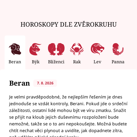
HOROSKOPY DLE ZVĚROKRUHU
Beran
Býk
Blíženci
Rak
Lev
Panna
V
Beran
7. 8. 2026
Je velmi pravděpodobné, že nejlepším řešením je dnes
jednoduše se vzdát kontroly, Berani. Pokud jde o srdeční
záležitosti, ostatní lidé mohou být ve víru zmatku. Snažit
se přijít na kloub jejich duševnímu rozpoložení bude
nemožné, takže se o to ani nepokoušejte. Možná budete
chtít nechat věci plynout a uvidíte, jak dopadnete zítra,