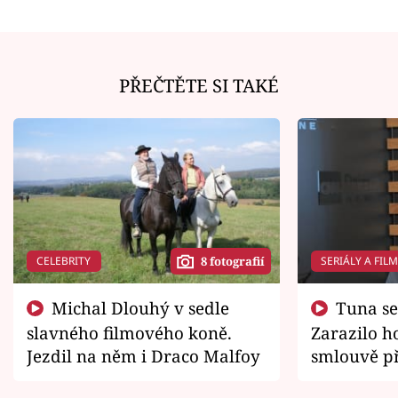
PŘEČTĚTE SI TAKÉ
CELEBRITY
SERIÁLY A FIL
8 fotografií
Michal Dlouhý v sedle
Tuna se chtěl vrátit domů.
slavného filmového koně.
Zarazilo ho
Jezdil na něm i Draco Malfoy
smlouvě př
zemřít