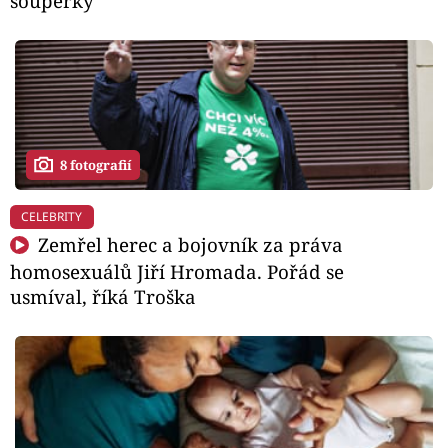
soupeřky
8 fotografií
CELEBRITY
Zemřel herec a bojovník za práva
homosexuálů Jiří Hromada. Pořád se
usmíval, říká Troška