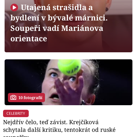
Horoskopy
Utajená strašidla a
Sledujte prima+
bydlení v bývalé márnici.
Soupeři vadí Mariánova
Filmový festival Karlovy Vary
orientace
Pořady
Mámy sobě
Přihlášení
10 fotografií
Sledujte nás
CELEBRITY
Nejdřív čelo, teď závist. Krejčíková
schytala další kritiku, tentokrát od ruské