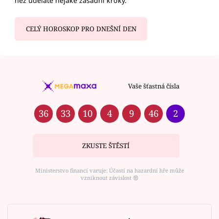
než uděláte nějaké zásadní kroky.
CELÝ HOROSKOP PRO DNEŠNÍ DEN
Vaše šťastná čísla
36
33
10
4
9
46
2
ZKUSTE ŠTĚSTÍ
Ministerstvo financí varuje: Účastí na hazardní hře může
vzniknout závislost ⑱