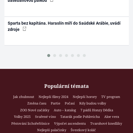
baseballovou pálkou
Sparta bez kapitána. Haraslín míří do Saúdské Arábie, uvádí
zdroje
Populární témata
Jak zhubnout
Nejlepší filmy 2024
Nejlepší horory
TV program
Změna času
Partie
Počasí
Kdy budou volby
ZOO Nové začátky
Auto – katalog
7 pádů Honzy Dědka
Volby 2025
Svařené víno
Tatarák podle Pohlreicha
Aloe vera
Pěstování lichořeřišnice
Výpočet ascendentu
Tvarohové knedlíky
Nejlepší palačinky
Švestkový koláč