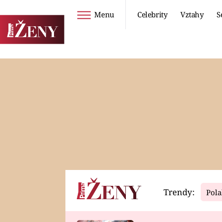
Menu
Celebrity
Vztahy
S
Seriály
Životní styl
ZOO
DIETY A HUBNUTÍ
PROSTŘENO!
CESTOVÁNÍ A
DOVOLENÁ
DUCH
ZDRAVÍ
Trendy:
Pola
Horoskopy
Video
ASTROČLÁNKY
SERIÁLY