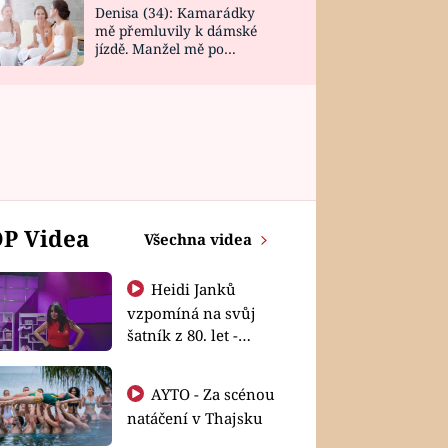
Denisa (34): Kamarádky
mě přemluvily k dámské
jízdě. Manžel mě po
návratu zaskočil
P Videa
Všechna videa
Heidi Janků
vzpomíná na svůj
šatník z 80. let -
Shopaholičky
AYTO - Za scénou
natáčení v Thajsku