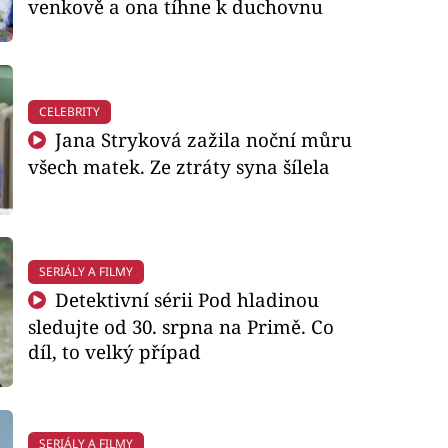
venkově a ona tíhne k duchovnu
CELEBRITY
Jana Stryková zažila noční můru
všech matek. Ze ztráty syna šílela
SERIÁLY A FILMY
Detektivní sérii Pod hladinou
sledujte od 30. srpna na Primě. Co
díl, to velký případ
SERIÁLY A FILMY