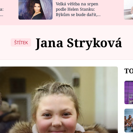
Velká věštba na srpen
NOVINKY
ZAHRADA
a:
podle Helen Stanku:
y
Býkům se bude dařit,
VIDEORECEPTY
DESIGN
Vodnáře čeká jízda
Jana Stryková
ŠTÍTEK
TO