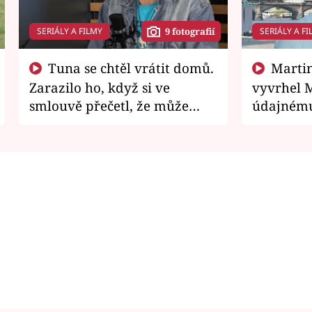
SERIÁLY A FILMY
SERIÁLY A FI
9 fotografií
Tuna se chtěl vrátit domů.
Martin Písařík jako
Zarazilo ho, když si ve
vyvrhel 
smlouvě přečetl, že může
údajnému
zemřít
je v nemil