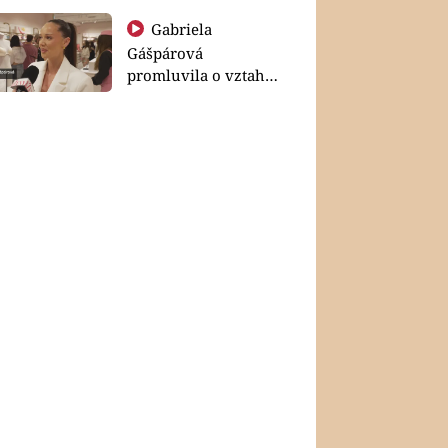
Gabriela
Gášpárová
promluvila o vztahu
a zakládání rodiny