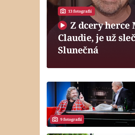
13 fotografií
Z dcery herce 
Claudie, je už sle
Slunečná
9 fotografií