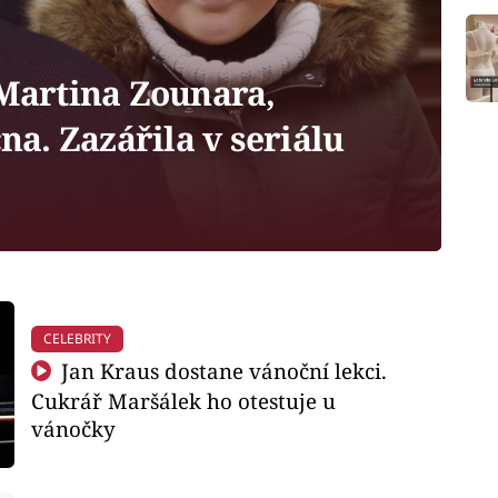
Martina Zounara,
čna. Zazářila v seriálu
CELEBRITY
Jan Kraus dostane vánoční lekci.
Cukrář Maršálek ho otestuje u
vánočky