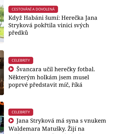
CESTOVÁNÍ A DOVOLENÁ
Když Habáni šumí: Herečka Jana
Stryková pokřtila vinici svých
předků
CELEBRITY
Švancara učil herečky fotbal.
Některým holkám jsem musel
poprvé představit míč, říká
CELEBRITY
Jana Stryková má syna s vnukem
Waldemara Matušky. Žijí na