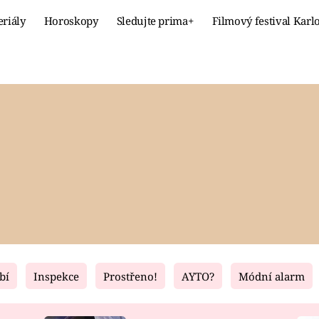
eriály
Horoskopy
Sledujte prima+
Filmový festival Karl
Celebrity
Recept
MÓDA A KRÁSA
HLAVNÍ JÍ
VZTAHY A SEX
SLADKÉ
PRIMA MAMINKA
ZDRAVÉ
bí
Inspekce
Prostřeno!
AYTO?
Módní alarm
Fresh
Living
RECEPTY
BYDLENÍ