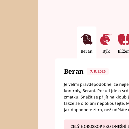
Beran
Býk
Blíže
Beran
7. 8. 2026
Je velmi pravděpodobné, že nejl
kontroly, Berani. Pokud jde o srde
zmatku. Snažit se přijít na klou
takže se o to ani nepokoušejte. M
jak dopadnete zítra, než uděláte 
CELÝ HOROSKOP PRO DNEŠNÍ 