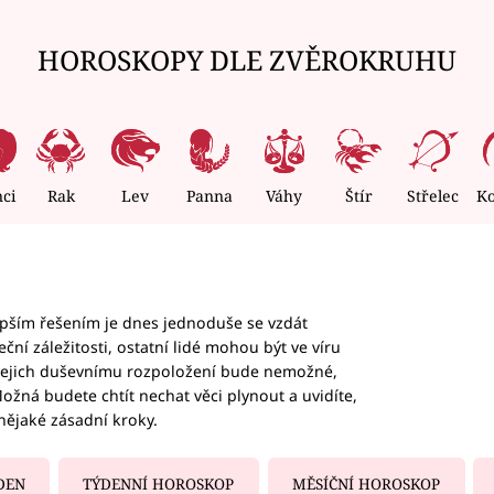
HOROSKOPY DLE ZVĚROKRUHU
nci
Rak
Lev
Panna
Váhy
Štír
Střelec
K
epším řešením je dnes jednoduše se vzdát
ční záležitosti, ostatní lidé mohou být ve víru
b jejich duševnímu rozpoložení bude nemožné,
ožná budete chtít nechat věci plynout a uvidíte,
nějaké zásadní kroky.
DEN
TÝDENNÍ HOROSKOP
MĚSÍČNÍ HOROSKOP