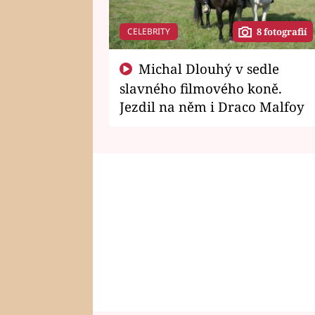
CELEBRITY
8 fotografií
Michal Dlouhý v sedle
slavného filmového koně.
Jezdil na něm i Draco Malfoy