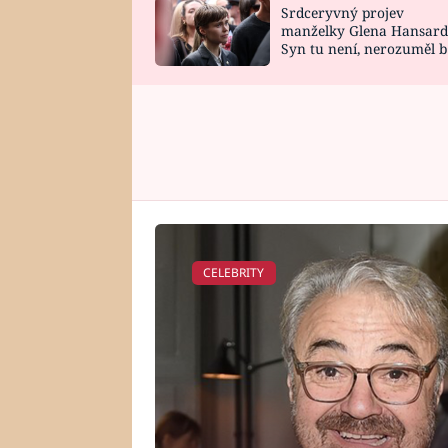
Srdceryvný projev
SNÁŘ
CELEBRITY
manželky Glena Hansard
Syn tu není, nerozuměl b
HOROSKOP NA
VAŘENÍ
tomu, vysvětlila
ROK 2023
CELEBRITY