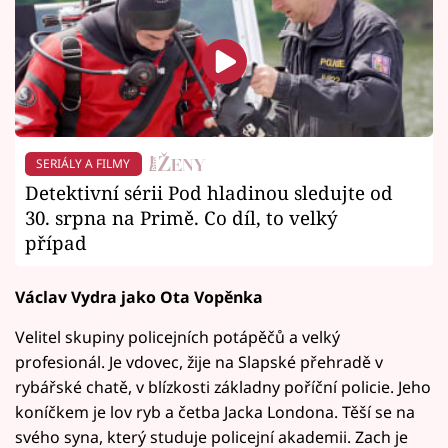
SERIÁLY A FILMY
Detektivní sérii Pod hladinou sledujte od
30. srpna na Primě. Co díl, to velký
případ
Václav Vydra jako Ota Vopěnka
Velitel skupiny policejních potápěčů a velký
profesionál. Je vdovec, žije na Slapské přehradě v
rybářské chatě, v blízkosti základny poříční policie. Jeho
koníčkem je lov ryb a četba Jacka Londona. Těší se na
svého syna, který studuje policejní akademii. Zach je