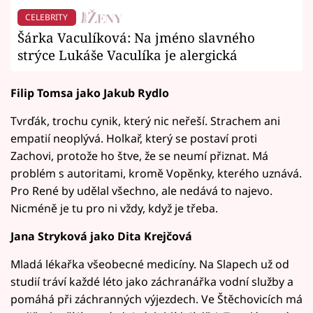
CELEBRITY
Šárka Vaculíková: Na jméno slavného
strýce Lukáše Vaculíka je alergická
Filip Tomsa jako Jakub Rydlo
Tvrďák, trochu cynik, který nic neřeší. Strachem ani
empatií neoplývá. Holkař, který se postaví proti
Zachovi, protože ho štve, že se neumí přiznat. Má
problém s autoritami, kromě Vopěnky, kterého uznává.
Pro René by udělal všechno, ale nedává to najevo.
Nicméně je tu pro ni vždy, když je třeba.
Jana Stryková jako Dita Krejčová
Mladá lékařka všeobecné medicíny. Na Slapech už od
studií tráví každé léto jako záchranářka vodní služby a
pomáhá při záchranných výjezdech. Ve Štěchovicích má