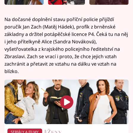
Na dočasné doplnění stavu poříční policie přijíždí
poručík Jan Zach (Matěj Hádek), profík z brněnské
základny a držitel potápěčské licence P4. Čeká tu na něj
i jeho přítelkyně Alice (Sandra Nováková),
vyšetřovatelka z krajského policejního ředitelství na
Zbraslavi. Zach se vrací i proto, že chce jejich vztah
zachránit a přetavit ze vztahu na dálku ve vztah na
blízko.
SERIÁLY A FILMY