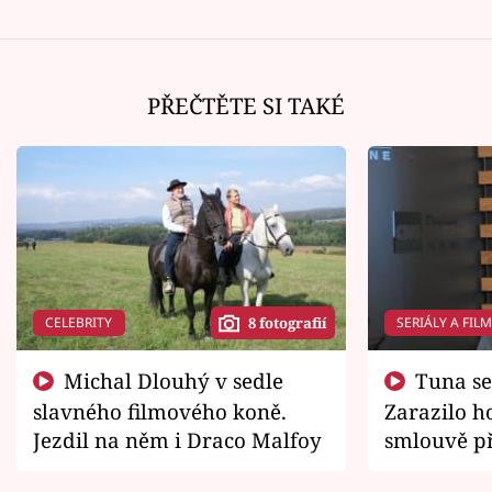
PŘEČTĚTE SI TAKÉ
CELEBRITY
SERIÁLY A FIL
8 fotografií
Michal Dlouhý v sedle
Tuna se chtěl vrátit domů.
slavného filmového koně.
Zarazilo ho
Jezdil na něm i Draco Malfoy
smlouvě př
zemřít