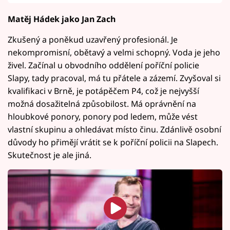
Matěj Hádek jako Jan Zach
Zkušený a poněkud uzavřený profesionál. Je
nekompromisní, obětavý a velmi schopný. Voda je jeho
živel. Začínal u obvodního oddělení poříční policie
Slapy, tady pracoval, má tu přátele a zázemí. Zvyšoval si
kvalifikaci v Brně, je potápěčem P4, což je nejvyšší
možná dosažitelná způsobilost. Má oprávnění na
hloubkové ponory, ponory pod ledem, může vést
vlastní skupinu a ohledávat místo činu. Zdánlivě osobní
důvody ho přimějí vrátit se k poříční policii na Slapech.
Skutečnost je ale jiná.