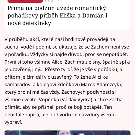
Prima na podzim uvede romantický
pohádkový příběh Eliška a Damián i
nové detektivky
V průběhu akcí, které naši hrdinové provádějí na
suchu, vodě i pod ní, se ukazuje, že se Zachem není vše
v pořádku. Vždycky si najde důvod, proč se nepotápět.
První si toho všimne Alice. Zach má zlé sny, špatně spí a
je uzavřený, jiný… Přesto tvrdí, že je vše v pořádku, a
přitom je čím dál víc uzavřený. To žene Alici ke
kamarádovi a kolegovi Zdeňkovi (Marek Adamzcyk),
který pro ni má čas vždy. Zachových podivností si
všimne i velitel Vopěnka (Václav Vydra) a chce Zacha
přimět, aby se přiznal, proč se bojí potápět. Ten
neustále zapírá, ale pod vodu se navzdory všemu
vypraví.