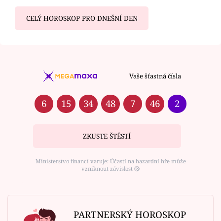
CELÝ HOROSKOP PRO DNEŠNÍ DEN
Vaše šťastná čísla
6
15
34
48
7
46
2
ZKUSTE ŠTĚSTÍ
Ministerstvo financí varuje: Účastí na hazardní hře může
vzniknout závislost ⑱
PARTNERSKÝ HOROSKOP