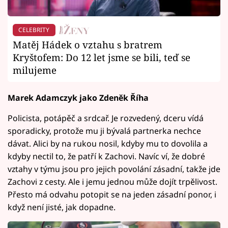
CELEBRITY
Matěj Hádek o vztahu s bratrem
Kryštofem: Do 12 let jsme se bili, teď se
milujeme
Marek Adamczyk jako Zdeněk Říha
Policista, potápěč a srdcař. Je rozvedený, dceru vídá
sporadicky, protože mu ji bývalá partnerka nechce
dávat. Alici by na rukou nosil, kdyby mu to dovolila a
kdyby nectil to, že patří k Zachovi. Navíc ví, že dobré
vztahy v týmu jsou pro jejich povolání zásadní, takže jde
Zachovi z cesty. Ale i jemu jednou může dojít trpělivost.
Přesto má odvahu potopit se na jeden zásadní ponor, i
když není jisté, jak dopadne.