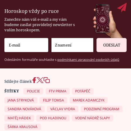
Horoskop vždy po ruce
Zanechte nám váš e-mail a my vám
budeme zasílat pravidelný newsletter s
vaším horoskopem.
ODESLAT
Odesláním formuláře souhlasíte s
podmínkami zpracování osobních údajů
Sdílejte článek
ŠTÍTKY
POLICIE
FTV PRIMA
POTÁPĚČ
JANA STRYKOVÁ
FILIP TOMSA
MAREK ADAMCZYK
SANDRA NOVÁKOVÁ
VÁCLAV VYDRA
PODZIMNÍ PROGRAM
MATĚJ HÁDEK
POD HLADINOU
VODNÍ NÁDRŽ SLAPY
ŠÁRKA KRAUSOVÁ