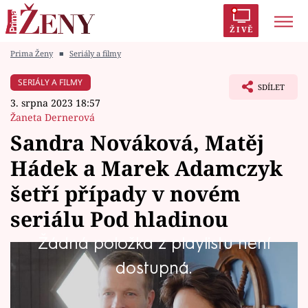
ŽIVĚ
Prima Ženy
■
Seriály a filmy
Trendy:
Polabí
Inspekce
Prostřeno!
AYTO?
SERIÁLY A FILMY
SDÍLET
Módní alarm
Zrádci
Proměny
3. srpna 2023 18:57
Žaneta Dernerová
Sandra Nováková, Matěj
Hádek a Marek Adamczyk
Témata
šetří případy v novém
Celebrity
seriálu Pod hladinou
Žádná položka z playlistu není
Vztahy
Nový seriál Pod hladinou, v němž stateční a
dostupná.
Seriály
silní profesionálové pracují v podmínkách,
které se můžou změnit v noční můru,