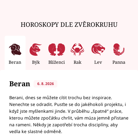
HOROSKOPY DLE ZVĚROKRUHU
Beran
Býk
Blíženci
Rak
Lev
Panna
V
Beran
6. 8. 2026
Berani, dnes se můžete cítit trochu bez inspirace.
Nenechte se odradit. Pusťte se do jakéhokoli projektu, i
když jste myšlenkami jinde. V průběhu „špatné“ práce,
kterou můžete zpočátku chrlit, vám múza jemně přistane
na rameni. Někdy je zapotřebí trocha disciplíny, aby
vedla ke slastné odměně.