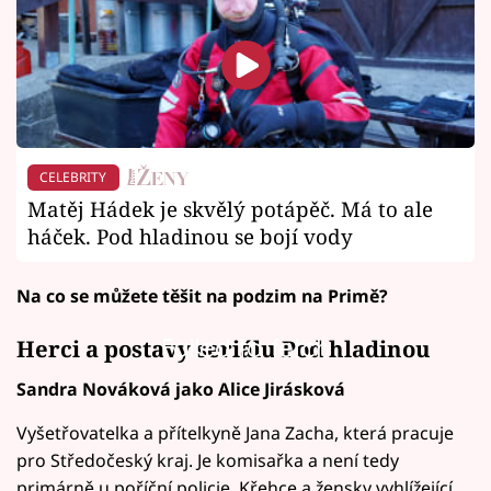
CELEBRITY
Matěj Hádek je skvělý potápěč. Má to ale
háček. Pod hladinou se bojí vody
Na co se můžete těšit na podzim na Primě?
Failed to fetch
Herci a postavy seriálu Pod hladinou
Sandra Nováková jako Alice Jirásková
Vyšetřovatelka a přítelkyně Jana Zacha, která pracuje
pro Středočeský kraj. Je komisařka a není tedy
primárně u poříční policie. Křehce a žensky vyhlížející