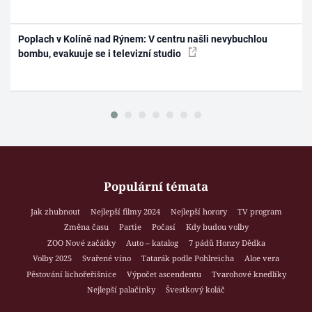
Poplach v Kolíně nad Rýnem: V centru našli nevybuchlou
bombu, evakuuje se i televizní studio
Populární témata
Jak zhubnout
Nejlepší filmy 2024
Nejlepší horory
TV program
Změna času
Partie
Počasí
Kdy budou volby
ZOO Nové začátky
Auto – katalog
7 pádů Honzy Dědka
Volby 2025
Svařené víno
Tatarák podle Pohlreicha
Aloe vera
Pěstování lichořeřišnice
Výpočet ascendentu
Tvarohové knedlíky
Nejlepší palačinky
Švestkový koláč