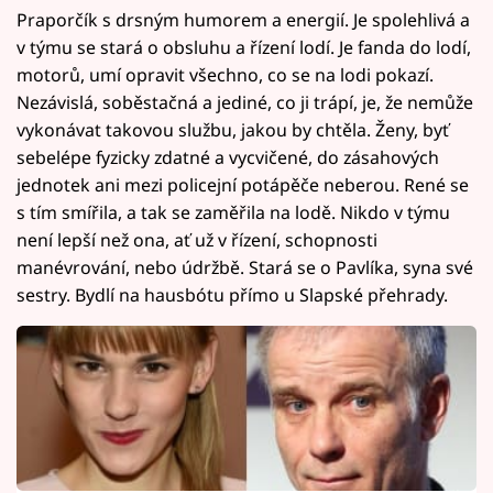
Praporčík s drsným humorem a energií. Je spolehlivá a
v týmu se stará o obsluhu a řízení lodí. Je fanda do lodí,
motorů, umí opravit všechno, co se na lodi pokazí.
Nezávislá, soběstačná a jediné, co ji trápí, je, že nemůže
vykonávat takovou službu, jakou by chtěla. Ženy, byť
sebelépe fyzicky zdatné a vycvičené, do zásahových
jednotek ani mezi policejní potápěče neberou. René se
s tím smířila, a tak se zaměřila na lodě. Nikdo v týmu
není lepší než ona, ať už v řízení, schopnosti
manévrování, nebo údržbě. Stará se o Pavlíka, syna své
sestry. Bydlí na hausbótu přímo u Slapské přehrady.