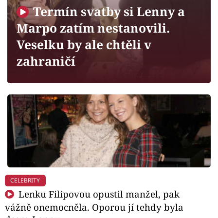
Horoskopy
Termín svatby si Lenny a
Sledujte prima+
Marpo zatím nestanovili.
Veselku by ale chtěli v
Filmový festival Karlovy Vary
zahraničí
Pořady
Mámy sobě
Přihlášení
Sledujte nás
CELEBRITY
Lenku Filipovou opustil manžel, pak
vážně onemocněla. Oporou jí tehdy byla