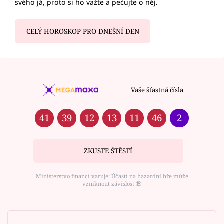
svého já, proto si ho važte a pečujte o něj.
CELÝ HOROSKOP PRO DNEŠNÍ DEN
Vaše šťastná čísla
41
39
12
13
11
46
2
ZKUSTE ŠTĚSTÍ
Ministerstvo financí varuje: Účastí na hazardní hře může
vzniknout závislost ⑱