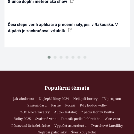
Slunce doplní meteorická show
Češi slepě věřili aplikaci a přecenili síly, píší v Rakousku. V
Alpách je zachraňoval vrtulník
Populární témata
Jak zhubnout
Nejlepší filmy 2024
Nejlepší horory
TV program
Změna času
Partie
Počasí
Kdy budou volby
ZOO Nové začátky
Auto – katalog
7 pádů Honzy Dědka
Volby 2025
Svařené víno
Tatarák podle Pohlreicha
Aloe vera
Pěstování lichořeřišnice
Výpočet ascendentu
Tvarohové knedlíky
Nejlepší palačinky
Švestkový koláč