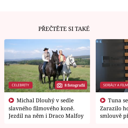
PŘEČTĚTE SI TAKÉ
CELEBRITY
SERIÁLY A FIL
8 fotografií
Michal Dlouhý v sedle
Tuna se chtěl vrátit domů.
slavného filmového koně.
Zarazilo ho
Jezdil na něm i Draco Malfoy
smlouvě př
zemřít