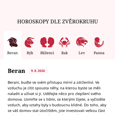
HOROSKOPY DLE ZVĚROKRUHU
Beran
Býk
Blíženci
Rak
Lev
Panna
V
Beran
9. 8. 2026
Berani, buďte ve svém přístupu mírní a zdrženliví. Ve
vzduchu je cítit spousta něhy, na kterou byste se měli
naladit a užívat si ji. Udělejte něco pro zlepšení svého
domova. Usmiřte se s lidmi, se kterými žijete, a vyčistěte
vzduch, aby vztahy byly v budoucnu klidné. Do toho, aby
se váš domov stal útočištěm, jste investovali velkou část