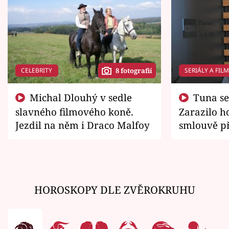
CELEBRITY
SERIÁLY A FIL
8 fotografií
Michal Dlouhý v sedle
Tuna se chtěl vrátit domů.
slavného filmového koně.
Zarazilo ho
Jezdil na něm i Draco Malfoy
smlouvě př
zemřít
HOROSKOPY DLE ZVĚROKRUHU