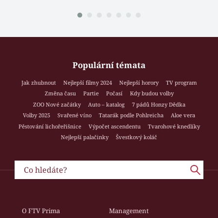
Populární témata
Jak zhubnout
Nejlepší filmy 2024
Nejlepší horory
TV program
Změna času
Partie
Počasí
Kdy budou volby
ZOO Nové začátky
Auto – katalog
7 pádů Honzy Dědka
Volby 2025
Svařené víno
Tatarák podle Pohlreicha
Aloe vera
Pěstování lichořeřišnice
Výpočet ascendentu
Tvarohové knedlíky
Nejlepší palačinky
Švestkový koláč
O FTV Prima
Management