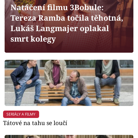
Horoskopy
Natáčení filmu 3Bobule:
Sledujte prima+
Tereza Ramba točila těhotná,
Lukáš Langmajer oplakal
Filmový festival Karlovy Vary
smrt kolegy
Pořady
Mámy sobě
Přihlášení
Sledujte nás
SERIÁLY A FILMY
Tátové na tahu se loučí