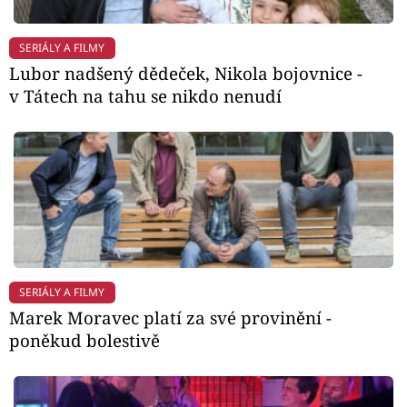
SERIÁLY A FILMY
Lubor nadšený dědeček, Nikola bojovnice -
v Tátech na tahu se nikdo nenudí
SERIÁLY A FILMY
Marek Moravec platí za své provinění -
poněkud bolestivě