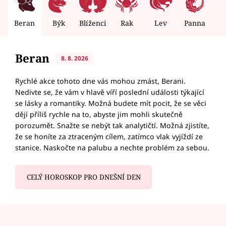
Beran
Býk
Blíženci
Rak
Lev
Panna
V
Beran
8. 8. 2026
Rychlé akce tohoto dne vás mohou zmást, Berani.
Nedivte se, že vám v hlavě víří poslední události týkající
se lásky a romantiky. Možná budete mít pocit, že se věci
dějí příliš rychle na to, abyste jim mohli skutečně
porozumět. Snažte se nebýt tak analytičtí. Možná zjistíte,
že se honíte za ztraceným cílem, zatímco vlak vyjíždí ze
stanice. Naskočte na palubu a nechte problém za sebou.
CELÝ HOROSKOP PRO DNEŠNÍ DEN