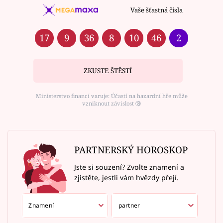
Vaše šťastná čísla
17
9
36
8
10
46
2
ZKUSTE ŠTĚSTÍ
Ministerstvo financí varuje: Účastí na hazardní hře může
vzniknout závislost ⑱
PARTNERSKÝ HOROSKOP
Jste si souzení? Zvolte znamení a
zjistěte, jestli vám hvězdy přejí.