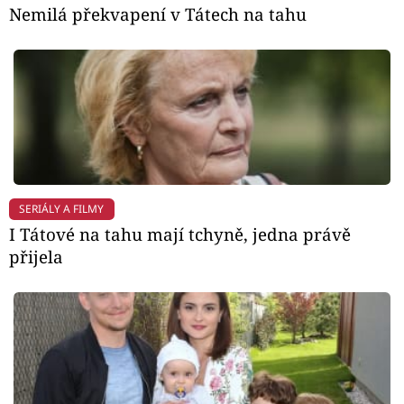
Nemilá překvapení v Tátech na tahu
SERIÁLY A FILMY
I Tátové na tahu mají tchyně, jedna právě
přijela