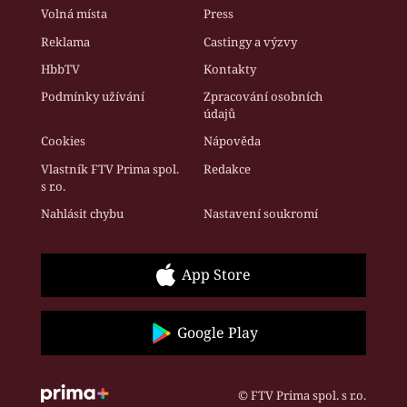
Volná místa
Press
Reklama
Castingy a výzvy
HbbTV
Kontakty
Podmínky užívání
Zpracování osobních
údajů
Cookies
Nápověda
Vlastník FTV Prima spol.
Redakce
s r.o.
Nahlásit chybu
Nastavení soukromí
App Store
Google Play
© FTV Prima spol. s r.o.