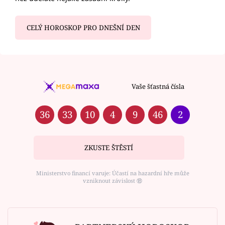
CELÝ HOROSKOP PRO DNEŠNÍ DEN
Vaše šťastná čísla
36
33
10
4
9
46
2
ZKUSTE ŠTĚSTÍ
Ministerstvo financí varuje: Účastí na hazardní hře může
vzniknout závislost ⑱