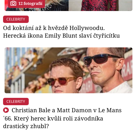
12 fotografií
CELEBRITY
Od koktání až k hvězdě Hollywoodu.
Herecká ikona Emily Blunt slaví čtyřicítku
CELEBRITY
Christian Bale a Matt Damon v Le Mans
´66. Který herec kvůli roli závodníka
drasticky zhubl?