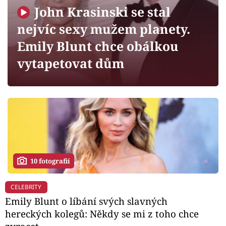
Horoskopy
John Krasinski se stal
Sledujte prima+
nejvíc sexy mužem planety.
Emily Blunt chce obálkou
Filmový festival Karlovy Vary
vytapetovat dům
Pořady
Mámy sobě
Přihlášení
10 fotografií
Sledujte nás
CELEBRITY
Emily Blunt o líbání svých slavných
hereckých kolegů: Někdy se mi z toho chce