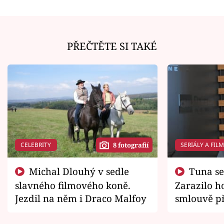
PŘEČTĚTE SI TAKÉ
CELEBRITY
SERIÁLY A FIL
8 fotografií
Michal Dlouhý v sedle
Tuna se chtěl vrátit domů.
slavného filmového koně.
Zarazilo ho
Jezdil na něm i Draco Malfoy
smlouvě př
zemřít