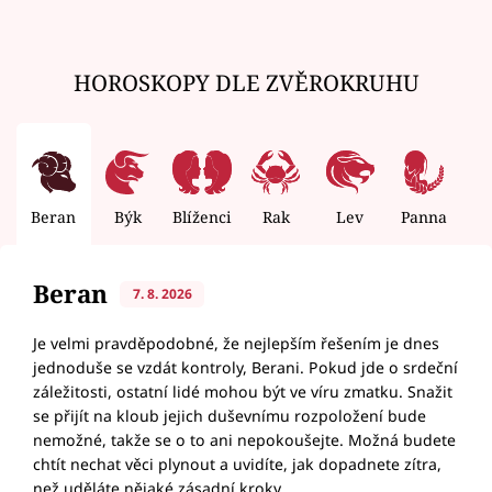
HOROSKOPY DLE ZVĚROKRUHU
Beran
Býk
Blíženci
Rak
Lev
Panna
V
Beran
7. 8. 2026
Je velmi pravděpodobné, že nejlepším řešením je dnes
jednoduše se vzdát kontroly, Berani. Pokud jde o srdeční
záležitosti, ostatní lidé mohou být ve víru zmatku. Snažit
se přijít na kloub jejich duševnímu rozpoložení bude
nemožné, takže se o to ani nepokoušejte. Možná budete
chtít nechat věci plynout a uvidíte, jak dopadnete zítra,
než uděláte nějaké zásadní kroky.