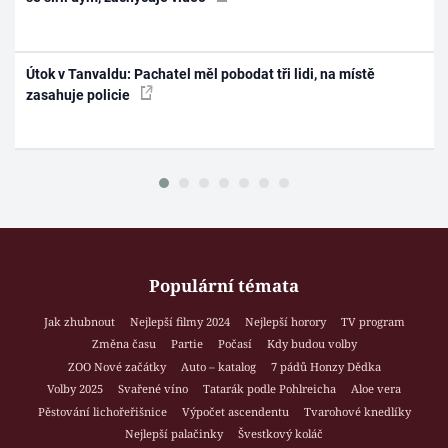
Útok v Tanvaldu: Pachatel měl pobodat tři lidi, na místě
zasahuje policie
Populární témata
Jak zhubnout
Nejlepší filmy 2024
Nejlepší horory
TV program
Změna času
Partie
Počasí
Kdy budou volby
ZOO Nové začátky
Auto – katalog
7 pádů Honzy Dědka
Volby 2025
Svařené víno
Tatarák podle Pohlreicha
Aloe vera
Pěstování lichořeřišnice
Výpočet ascendentu
Tvarohové knedlíky
Nejlepší palačinky
Švestkový koláč