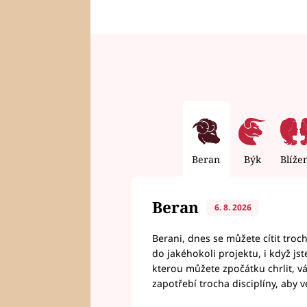
Beran
Býk
Blíže
Beran
6. 8. 2026
Berani, dnes se můžete cítit troc
do jakéhokoli projektu, i když js
kterou můžete zpočátku chrlit, 
zapotřebí trocha disciplíny, aby 