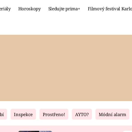
eriály
Horoskopy
Sledujte prima+
Filmový festival Karl
Celebrity
Recept
MÓDA A KRÁSA
HLAVNÍ JÍ
VZTAHY A SEX
SLADKÉ
PRIMA MAMINKA
ZDRAVÉ
bí
Inspekce
Prostřeno!
AYTO?
Módní alarm
Fresh
Living
RECEPTY
BYDLENÍ