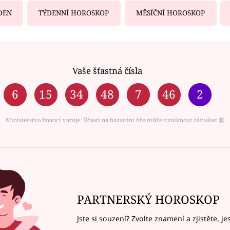
DEN
TÝDENNÍ HOROSKOP
MĚSÍČNÍ HOROSKOP
Vaše šťastná čísla
6
15
34
48
7
46
2
Ministerstvo financí varuje: Účastí na hazardní hře může vzniknout závislost ⑱
PARTNERSKÝ HOROSKOP
Jste si souzení? Zvolte znamení a zjistěte, je