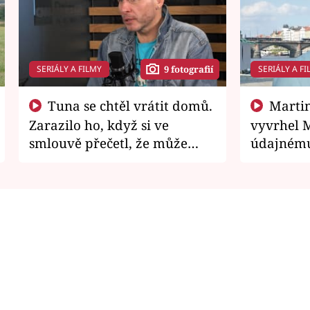
SERIÁLY A FILMY
SERIÁLY A FI
9 fotografií
Tuna se chtěl vrátit domů.
Martin Písařík jako
Zarazilo ho, když si ve
vyvrhel 
smlouvě přečetl, že může
údajnému
zemřít
je v nemil