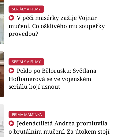
SERIÁLY A FILMY
V péči masérky zažije Vojnar
mučení. Co ošklivého mu soupeřky
provedou?
SERIÁLY A FILMY
Peklo po Bělorusku: Světlana
Hofbauerová se ve vojenském
seriálu bojí usnout
PRIMA MAMINKA
Jedenáctiletá Andrea promluvila
o brutálním mučení. Za útokem stojí