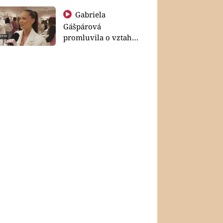
Gabriela
Gášpárová
promluvila o vztahu
a zakládání rodiny