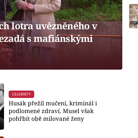
ch lotra uvězněného v
 nezadá s mafiánskými
CELEBRITY
Husák přežil mučení, kriminál i
podlomené zdraví. Musel však
pohřbít obě milované ženy