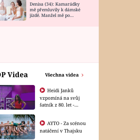
Denisa (34): Kamarádky
mě přemluvily k dámské
jízdě. Manžel mě po
návratu zaskočil
P Videa
Všechna videa
Heidi Janků
vzpomíná na svůj
šatník z 80. let -
Shopaholičky
AYTO - Za scénou
natáčení v Thajsku