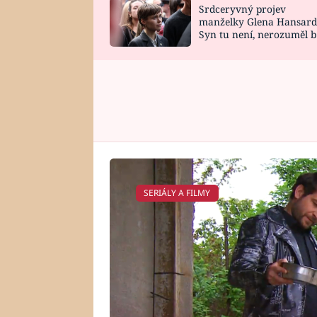
Srdceryvný projev
SNÁŘ
CELEBRITY
manželky Glena Hansard
Syn tu není, nerozuměl b
HOROSKOP NA
VAŘENÍ
tomu, vysvětlila
ROK 2023
SERIÁLY A FILMY