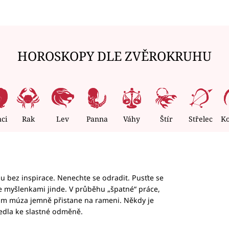
HOROSKOPY DLE ZVĚROKRUHU
nci
Rak
Lev
Panna
Váhy
Štír
Střelec
K
hu bez inspirace. Nenechte se odradit. Pusťte se
te myšlenkami jinde. V průběhu „špatné“ práce,
vám múza jemně přistane na rameni. Někdy je
vedla ke slastné odměně.