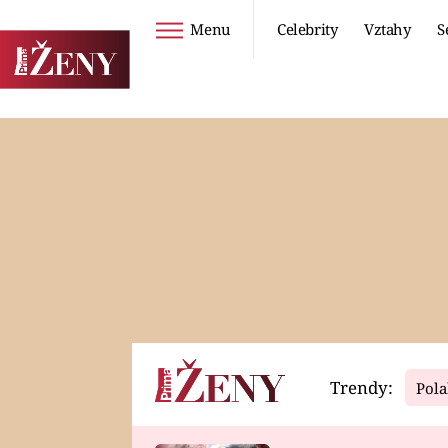
Menu
Celebrity
Vztahy
S
Seriály
Životní styl
ZOO
DIETY A HUBNUTÍ
PROSTŘENO!
CESTOVÁNÍ A
DOVOLENÁ
DUCH
ZDRAVÍ
Trendy:
Pola
Horoskopy
Video
ASTROČLÁNKY
SERIÁLY