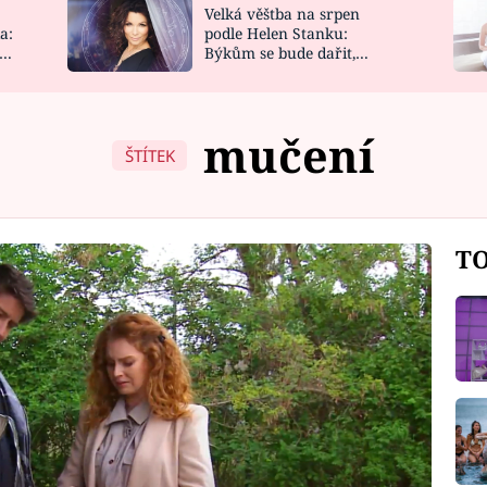
Velká věštba na srpen
NOVINKY
ZAHRADA
a:
podle Helen Stanku:
y
Býkům se bude dařit,
VIDEORECEPTY
DESIGN
Vodnáře čeká jízda
mučení
ŠTÍTEK
TO