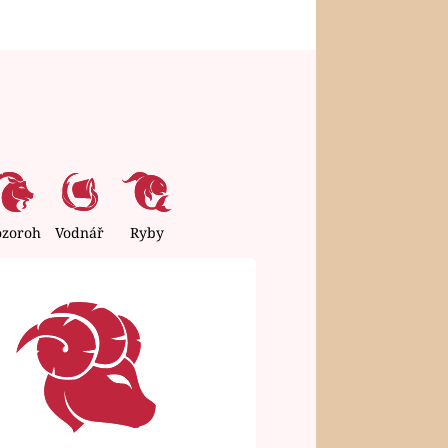
ozoroh
Vodnář
Ryby