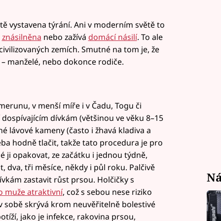
větě vystavena týrání. Ani v moderním světě to
a
znásilněna
nebo zažívá
domácí násilí
. To ale
civilizovaných zemích. Smutné na tom je, že
žší – manželé, nebo dokonce rodiče.
amerunu, v menší míře i v Čadu, Togu či
 dospívajícím dívkám (většinou ve věku 8–15
lené lávové kameny (často i žhavá kladiva a
ba hodně tlačit, takže tato procedura je pro
é ji opakovat, ze začátku i jednou týdně,
 dva, tři měsíce, někdy i půl roku. Palčivě
Ná
vkám zastavit růst prsou. Holčičky s
 muže atraktivní
, což s sebou nese riziko
 v sobě skrývá krom neuvěřitelně bolestivé
tíží, jako je infekce, rakovina prsou,