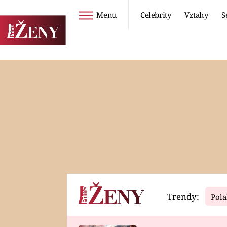
Menu
Celebrity
Vztahy
S
Seriály
Životní styl
ZOO
DIETY A HUBNUTÍ
PROSTŘENO!
CESTOVÁNÍ A
DOVOLENÁ
DUCH
ZDRAVÍ
Trendy:
Pola
Horoskopy
Video
ASTROČLÁNKY
SERIÁLY