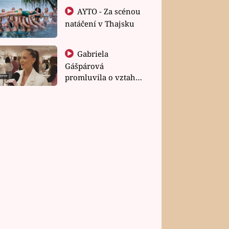
AYTO - Za scénou
natáčení v Thajsku
Gabriela
Gášpárová
promluvila o vztahu
a zakládání rodiny