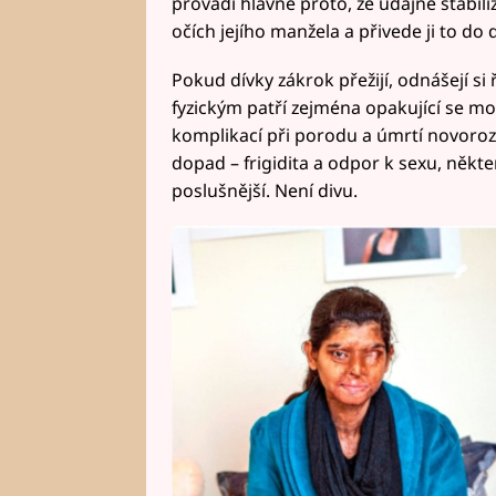
provádí hlavně proto, že údajně stabiliz
očích jejího manžela a přivede ji to do
Pokud dívky zákrok přežijí, odnášejí si
fyzickým patří zejména opakující se moč
komplikací při porodu a úmrtí novoroz
dopad – frigidita a odpor k sexu, někter
poslušnější. Není divu.