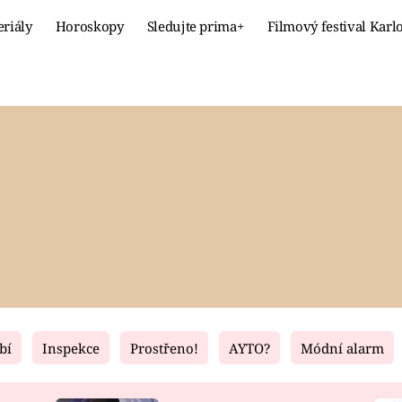
eriály
Horoskopy
Sledujte prima+
Filmový festival Karl
Celebrity
Recept
MÓDA A KRÁSA
HLAVNÍ JÍ
VZTAHY A SEX
SLADKÉ
PRIMA MAMINKA
ZDRAVÉ
bí
Inspekce
Prostřeno!
AYTO?
Módní alarm
Fresh
Living
RECEPTY
BYDLENÍ