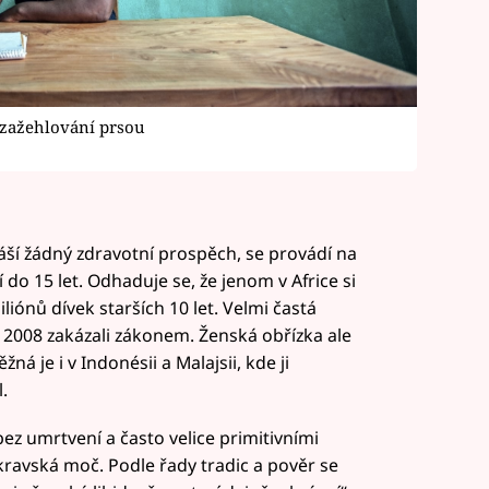
 zažehlování prsou
áší žádný zdravotní prospěch, se provádí na
 do 15 let. Odhaduje se, že jenom v Africe si
iónů dívek starších 10 let. Velmi častá
u 2008 zakázali zákonem. Ženská obřízka ale
ná je i v Indonésii a Malajsii, kde ji
.
ez umrtvení a často velice primitivními
 kravská moč. Podle řady tradic a pověr se