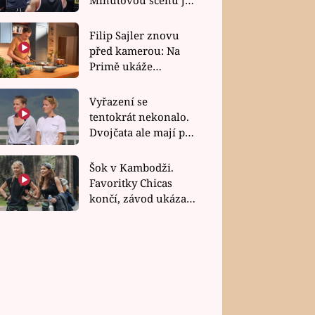
bez dubla
Filip Sajler znovu
před kamerou: Na
Primě ukáže
poctivou kuchyni i
rychlé recepty
Vyřazení se
tentokrát nekonalo.
Dvojčata ale mají po
uzavření třetí etapy
závodu nůž na krku
Šok v Kambodži.
Favoritky Chicas
končí, závod ukázal
svou nejtvrdší tvář