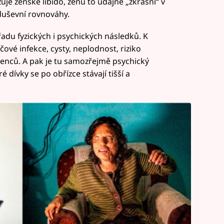
uje ženské libido, ženu to údajně „zkrásní“ v
 duševní rovnováhy.
 řadu fyzických i psychických následků. K
ové infekce, cysty, neplodnost, riziko
enců. A pak je tu samozřejmě psychický
é dívky se po obřízce stávají tišší a