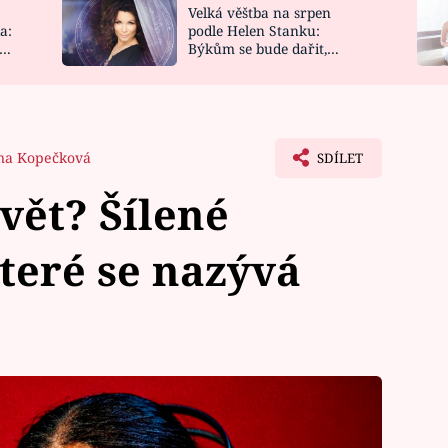
Velká věštba na srpen
NOVINKY
ZAHRADA
a:
podle Helen Stanku:
y
Býkům se bude dařit,
VIDEORECEPTY
DESIGN
Vodnáře čeká jízda
na Kopečková
SDÍLET
vět? Šílené
teré se nazývá