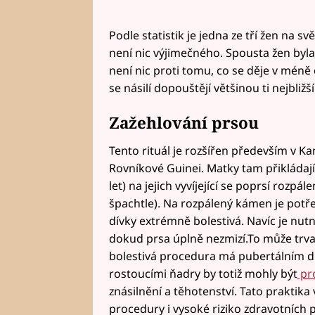
Podle statistik je jedna ze tří žen na s
není nic výjimečného. Spousta žen byl
není nic proti tomu, co se děje v méně 
se násilí dopouštějí většinou ti nejbli
Zažehlování prsou
Tento rituál je rozšířen především v K
Rovníkové Guinei. Matky tam přikládají
let) na jejich vyvíjející se poprsí rozpá
špachtle). Na rozpálený kámen je potře
dívky extrémně bolestivá. Navíc je nutn
dokud prsa úplně nezmizí.To může trvat,
bolestivá procedura má pubertálním dí
rostoucími ňadry by totiž mohly být
pro
znásilnění a těhotenství. Tato praktika
procedury i vysoké riziko zdravotních po