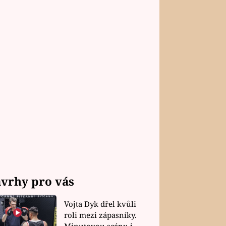
vrhy pro vás
Vojta Dyk dřel kvůli
roli mezi zápasníky.
Minutovou scénu jel