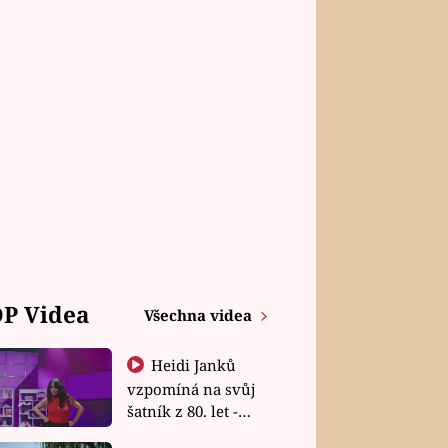
P Videa
Všechna videa
Heidi Janků
vzpomíná na svůj
šatník z 80. let -
Shopaholičky