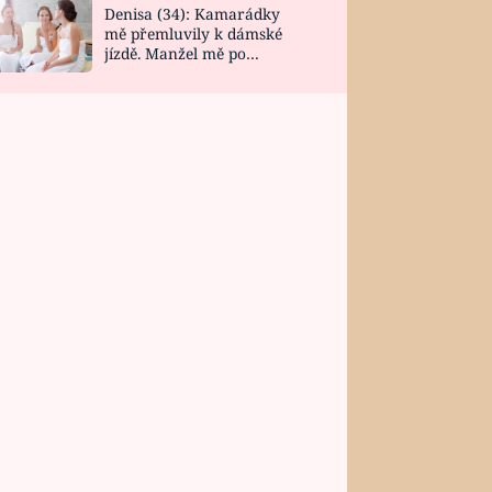
Denisa (34): Kamarádky
mě přemluvily k dámské
jízdě. Manžel mě po
návratu zaskočil