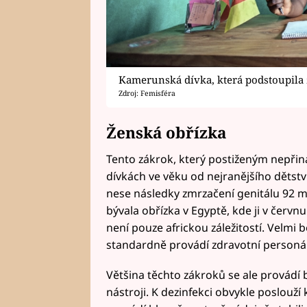
Kamerunská dívka, která podstoupila
Zdroj: Femisféra
Ženská obřízka
Tento zákrok, který postiženým nepřin
dívkách ve věku od nejranějšího dětství
nese následky zmrzačení genitálu 92 mil
bývala obřízka v Egyptě, kde ji v červn
není pouze africkou záležitostí. Velmi běž
standardně provádí zdravotní personál
Většina těchto zákroků se ale provádí b
nástroji. K dezinfekci obvykle poslouží