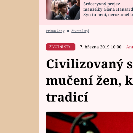
Srdceryvný projev
SNÁŘ
CELEBRITY
manželky Glena Hansard
Syn tu není, nerozuměl b
HOROSKOP NA
VAŘENÍ
tomu, vysvětlila
ROK 2023
Prima Ženy
■
Životní styl
7. března 2019 10:00
An
ŽIVOTNÍ STYL
Civilizovaný s
mučení žen, k
tradicí