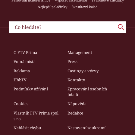
Pěstování lichořeřišnice
Výpočet ascendentu
Tvarohové knedlíky
Nejlepší palačinky
Švestkový koláč
O FTV Prima
Management
Volná místa
Press
Reklama
Castingy a výzvy
HbbTV
Kontakty
Podmínky užívání
Zpracování osobních
údajů
Cookies
Nápověda
Vlastník FTV Prima spol.
Redakce
s r.o.
Nahlásit chybu
Nastavení soukromí