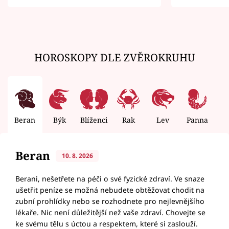
zemřít
HOROSKOPY DLE ZVĚROKRUHU
Beran
Býk
Blíženci
Rak
Lev
Panna
V
Beran
10. 8. 2026
Berani, nešetřete na péči o své fyzické zdraví. Ve snaze
ušetřit peníze se možná nebudete obtěžovat chodit na
zubní prohlídky nebo se rozhodnete pro nejlevnějšího
lékaře. Nic není důležitější než vaše zdraví. Chovejte se
ke svému tělu s úctou a respektem, které si zaslouží.