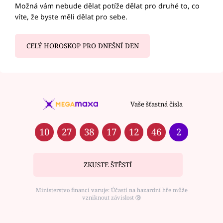
Možná vám nebude dělat potíže dělat pro druhé to, co
víte, že byste měli dělat pro sebe.
CELÝ HOROSKOP PRO DNEŠNÍ DEN
Vaše šťastná čísla
10
27
38
17
12
46
2
ZKUSTE ŠTĚSTÍ
Ministerstvo financí varuje: Účastí na hazardní hře může
vzniknout závislost ⑱