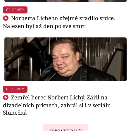
CELEBRITY
Norberta Lichého zřejmě zradilo srdce.
Nalezen byl až den po své smrti
CELEBRITY
Zemřel herec Norbert Lichý. Zářil na
divadelních prknech, zahrál si i v seriálu
Slunečná
ZOBRAZIT DALŠÍ