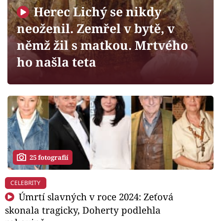
Horoskopy
Herec Lichý se nikdy
Sledujte prima+
neoženil. Zemřel v bytě, v
němž žil s matkou. Mrtvého
Filmový festival Karlovy Vary
ho našla teta
Pořady
Mámy sobě
Přihlášení
25 fotografií
Sledujte nás
CELEBRITY
Úmrtí slavných v roce 2024: Zeťová
skonala tragicky, Doherty podlehla