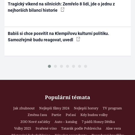
Tragický víkend na silnicích: Zemřelo 8 lidí, jde o jednu z
nejhorších bilancí historie
Babiš si chce posvítit na Klempířovu kulturní politiku.
Samozřejmě budu reagovat, uvedl
Populární témata
Jak zhubnout
Nejlepší filmy 2024
Nejlepší horory
TV program
Změna času
Partie
Počasí
Kdy budou volby
ZOO Nové začátky
Auto – katalog
7 pádů Honzy Dědka
Volby 2025
Svařené víno
Tatarák podle Pohlreicha
Aloe vera