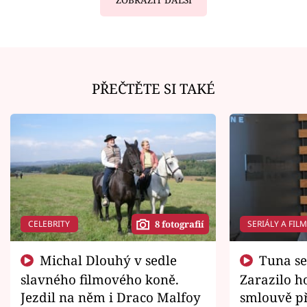
PŘEČTĚTE SI TAKÉ
CELEBRITY
SERIÁLY A FIL
8 fotografií
Michal Dlouhý v sedle
Tuna se chtěl vrátit domů.
slavného filmového koně.
Zarazilo ho
Jezdil na něm i Draco Malfoy
smlouvě př