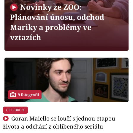
Horoskopy
Novinky ze ZOO:
Sledujte prima+
Plánování únosu, odchod
Mariky a problémy ve
Filmový festival Karlovy Vary
vztazích
Pořady
Mámy sobě
Přihlášení
9 fotografií
Sledujte nás
CELEBRITY
Goran Maiello se loučí s jednou etapou
života a odchází z oblíbeného seriálu