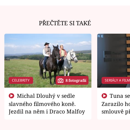
PŘEČTĚTE SI TAKÉ
CELEBRITY
SERIÁLY A FIL
8 fotografií
Michal Dlouhý v sedle
Tuna se chtěl vrátit domů.
slavného filmového koně.
Zarazilo ho
Jezdil na něm i Draco Malfoy
smlouvě př
zemřít