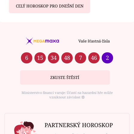
CELÝ HOROSKOP PRO DNEŠNÍ DEN
Vaše šťastná čísla
6
15
34
48
7
46
2
ZKUSTE ŠTĚSTÍ
Ministerstvo financí varuje: Účastí na hazardní hře může
vzniknout závislost ⑱
PARTNERSKÝ HOROSKOP