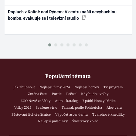
Poplach v Kolíně nad Rýnem: V centru našli nevybuchlou
bombu, evakuuje se i televizní studio
Populární témata
Jak zhubnout
Nejlepší filmy 2024
Nejlepší horory
TV program
Změna času
Partie
Počasí
Kdy budou volby
ZOO Nové začátky
Auto – katalog
7 pádů Honzy Dědka
Volby 2025
Svařené víno
Tatarák podle Pohlreicha
Aloe vera
Pěstování lichořeřišnice
Výpočet ascendentu
Tvarohové knedlíky
Nejlepší palačinky
Švestkový koláč