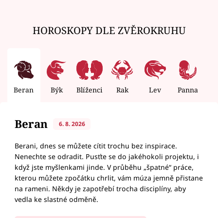
HOROSKOPY DLE ZVĚROKRUHU
Beran
Býk
Blíženci
Rak
Lev
Panna
V
Beran
6. 8. 2026
Berani, dnes se můžete cítit trochu bez inspirace.
Nenechte se odradit. Pusťte se do jakéhokoli projektu, i
když jste myšlenkami jinde. V průběhu „špatné“ práce,
kterou můžete zpočátku chrlit, vám múza jemně přistane
na rameni. Někdy je zapotřebí trocha disciplíny, aby
vedla ke slastné odměně.