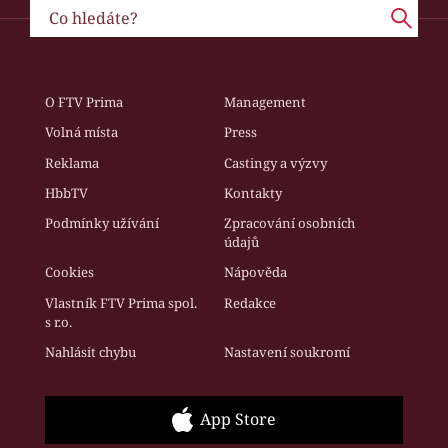
O FTV Prima
Management
Volná místa
Press
Reklama
Castingy a výzvy
HbbTV
Kontakty
Podmínky užívání
Zpracování osobních
údajů
Cookies
Nápověda
Vlastník FTV Prima spol.
Redakce
s r.o.
Nahlásit chybu
Nastavení soukromí
App Store