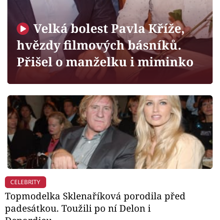
Horoskopy
Sledujte prima+
Velká bolest Pavla Kříže,
hvězdy filmových básníků.
Filmový festival Karlovy Vary
Přišel o manželku i miminko
Pořady
Mámy sobě
Přihlášení
Sledujte nás
CELEBRITY
Topmodelka Sklenaříková porodila před
padesátkou. Toužili po ní Delon i