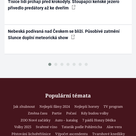
Tisíce lidí prchají před krokodýly. Stoupající keňské jezero
přivedlo predátory až ke dveřím
Nebeská podívaná nad Českem se blíží. Působivé zatmění
Slunce doplní meteorická show
Populární témata
Jak zhubnout
Nejlepší filmy 2024
Nejlepší horory
TV program
Změna času
Partie
Počasí
Kdy budou volby
ZOO Nové začátky
Auto – katalog
7 pádů Honzy Dědka
Volby 2025
Svařené víno
Tatarák podle Pohlreicha
Aloe vera
Pěstování lichořeřišnice
Výpočet ascendentu
Tvarohové knedlíky