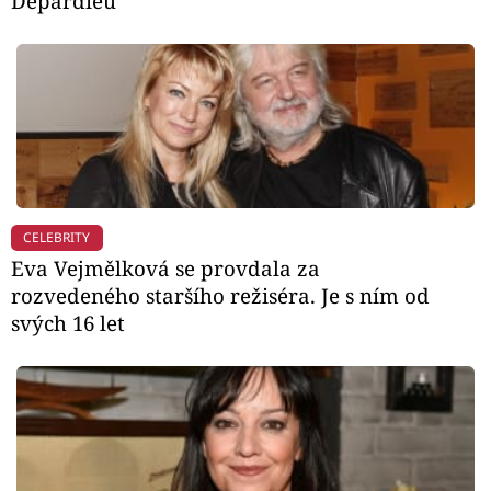
Depardieu
CELEBRITY
Eva Vejmělková se provdala za
rozvedeného staršího režiséra. Je s ním od
svých 16 let