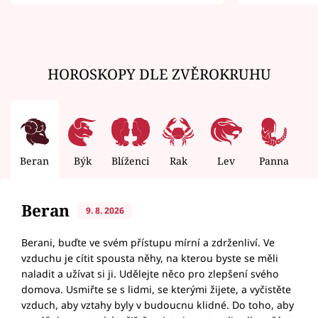
zemřít
HOROSKOPY DLE ZVĚROKRUHU
Beran
Býk
Blíženci
Rak
Lev
Panna
V
Beran
9. 8. 2026
Berani, buďte ve svém přístupu mírní a zdrženliví. Ve
vzduchu je cítit spousta něhy, na kterou byste se měli
naladit a užívat si ji. Udělejte něco pro zlepšení svého
domova. Usmiřte se s lidmi, se kterými žijete, a vyčistěte
vzduch, aby vztahy byly v budoucnu klidné. Do toho, aby