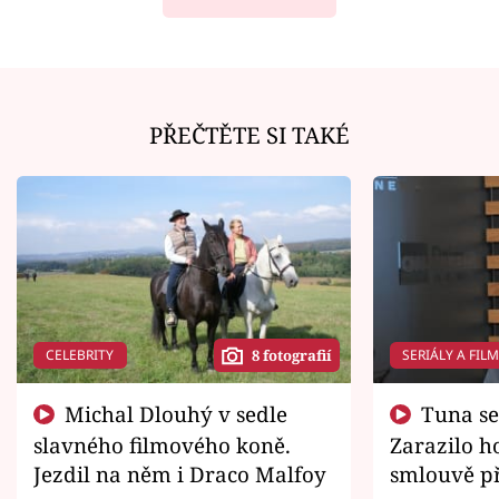
PŘEČTĚTE SI TAKÉ
CELEBRITY
SERIÁLY A FIL
8 fotografií
Michal Dlouhý v sedle
Tuna se chtěl vrátit domů.
slavného filmového koně.
Zarazilo ho
Jezdil na něm i Draco Malfoy
smlouvě př