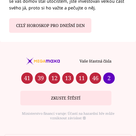
se váš domov stal útočištěm, jste investovali velkou část
svého já, proto si ho važte a pečujte o něj.
CELÝ HOROSKOP PRO DNEŠNÍ DEN
Vaše šťastná čísla
41
39
12
13
11
46
2
ZKUSTE ŠTĚSTÍ
Ministerstvo financí varuje: Účastí na hazardní hře může
vzniknout závislost ⑱