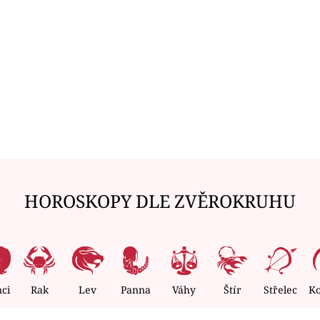
HOROSKOPY DLE ZVĚROKRUHU
nci
Rak
Lev
Panna
Váhy
Štír
Střelec
K