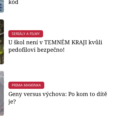
kód
SERIÁLY A FILMY
U škol není v TEMNÉM KRAJI kvůli
pedofilovi bezpečno!
PRIMA MAMINKA
Geny versus výchova: Po kom to dítě
je?