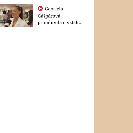
Gabriela
Gášpárová
promluvila o vztahu
a zakládání rodiny