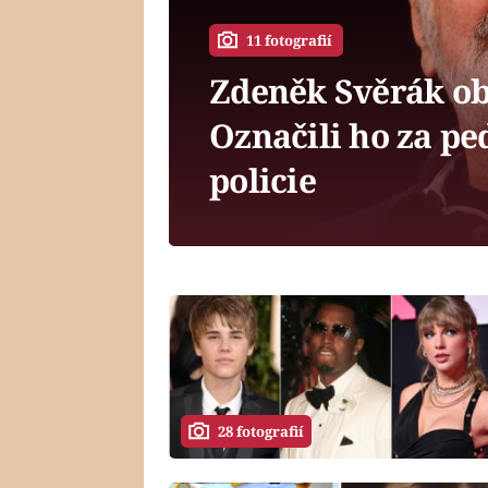
11 fotografií
Zdeněk Svěrák ob
Označili ho za pe
policie
28 fotografií