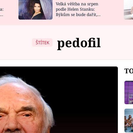
Velká věštba na srpen
NOVINKY
ZAHRADA
a:
podle Helen Stanku:
y
Býkům se bude dařit,
VIDEORECEPTY
DESIGN
Vodnáře čeká jízda
pedofil
ŠTÍTEK
TO