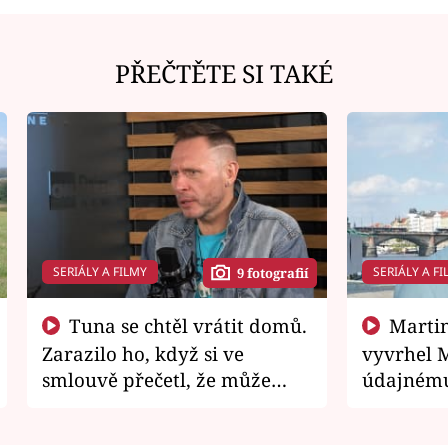
PŘEČTĚTE SI TAKÉ
SERIÁLY A FILMY
SERIÁLY A FI
9 fotografií
Tuna se chtěl vrátit domů.
Martin Písařík jako
Zarazilo ho, když si ve
vyvrhel 
smlouvě přečetl, že může
údajnému
zemřít
je v nemil