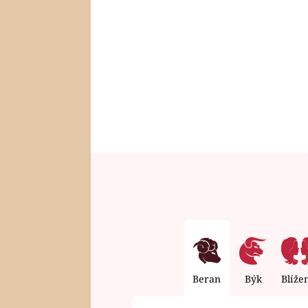
Beran
Býk
Blíže