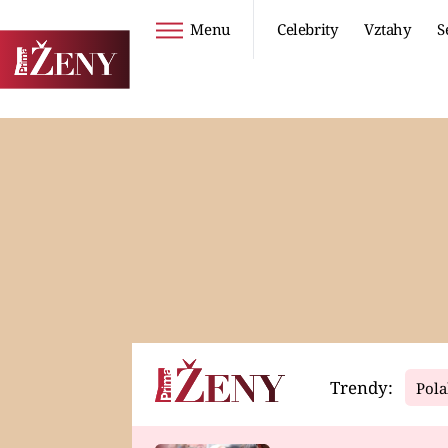
Menu
Celebrity
Vztahy
S
Seriály
Životní styl
ZOO
DIETY A HUBNUTÍ
PROSTŘENO!
CESTOVÁNÍ A
DOVOLENÁ
DUCH
ZDRAVÍ
Trendy:
Pola
Horoskopy
Video
ASTROČLÁNKY
SERIÁLY