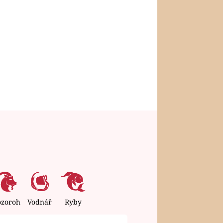
ozoroh
Vodnář
Ryby