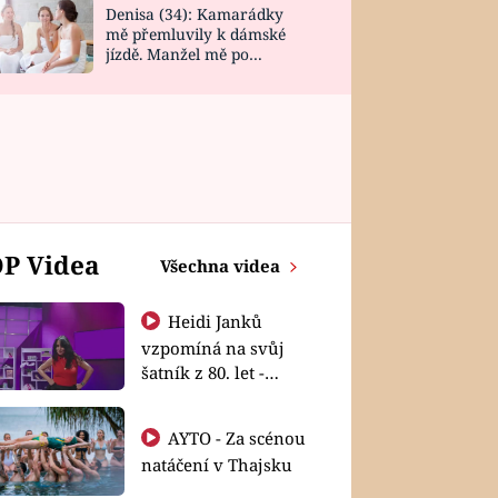
Denisa (34): Kamarádky
mě přemluvily k dámské
jízdě. Manžel mě po
návratu zaskočil
P Videa
Všechna videa
Heidi Janků
vzpomíná na svůj
šatník z 80. let -
Shopaholičky
AYTO - Za scénou
natáčení v Thajsku