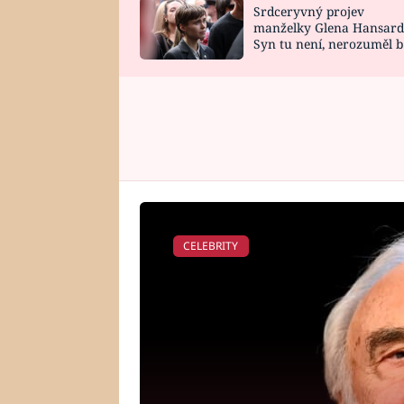
Srdceryvný projev
SNÁŘ
CELEBRITY
manželky Glena Hansard
Syn tu není, nerozuměl b
HOROSKOP NA
VAŘENÍ
tomu, vysvětlila
ROK 2023
CELEBRITY