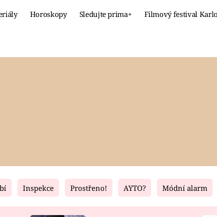
eriály
Horoskopy
Sledujte prima+
Filmový festival Karl
Celebrity
Recept
MÓDA A KRÁSA
HLAVNÍ JÍ
VZTAHY A SEX
SLADKÉ
PRIMA MAMINKA
ZDRAVÉ
bí
Inspekce
Prostřeno!
AYTO?
Módní alarm
Fresh
Living
RECEPTY
BYDLENÍ