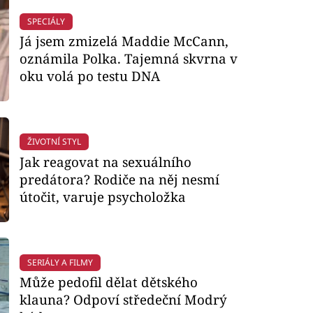
SPECIÁLY
Já jsem zmizelá Maddie McCann,
oznámila Polka. Tajemná skvrna v
oku volá po testu DNA
ŽIVOTNÍ STYL
Jak reagovat na sexuálního
predátora? Rodiče na něj nesmí
útočit, varuje psycholožka
SERIÁLY A FILMY
Může pedofil dělat dětského
klauna? Odpoví středeční Modrý