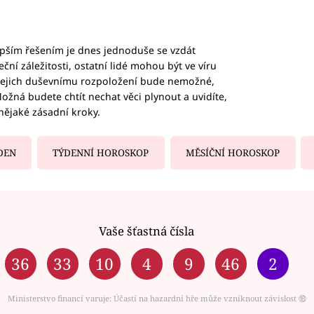
epším řešením je dnes jednoduše se vzdát
ční záležitosti, ostatní lidé mohou být ve víru
b jejich duševnímu rozpoložení bude nemožné,
ožná budete chtít nechat věci plynout a uvidíte,
nějaké zásadní kroky.
DEN
TÝDENNÍ HOROSKOP
MĚSÍČNÍ HOROSKOP
Vaše šťastná čísla
36
33
10
4
9
46
2
Ministerstvo financí varuje: Účastí na hazardní hře může vzniknout závislost ⑱