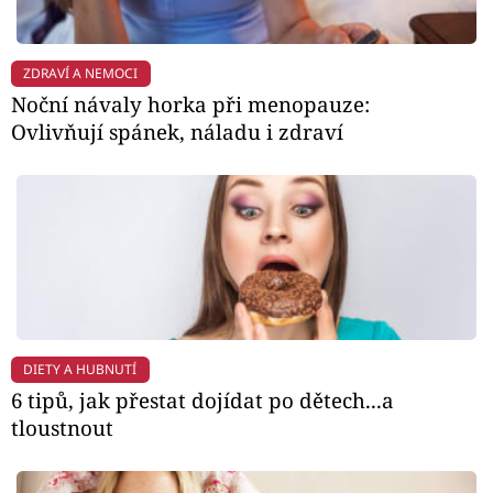
ZDRAVÍ A NEMOCI
Noční návaly horka při menopauze:
Ovlivňují spánek, náladu i zdraví
DIETY A HUBNUTÍ
6 tipů, jak přestat dojídat po dětech...a
tloustnout