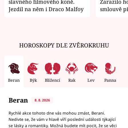
slavného filmového koně.
Zarazilo ho
Jezdil na něm i Draco Malfoy
smlouvě př
zemřít
HOROSKOPY DLE ZVĚROKRUHU
Beran
Býk
Blíženci
Rak
Lev
Panna
V
Beran
8. 8. 2026
Rychlé akce tohoto dne vás mohou zmást, Berani.
Nedivte se, že vám v hlavě víří poslední události týkající
se lásky a romantiky. Možná budete mít pocit, že se věci