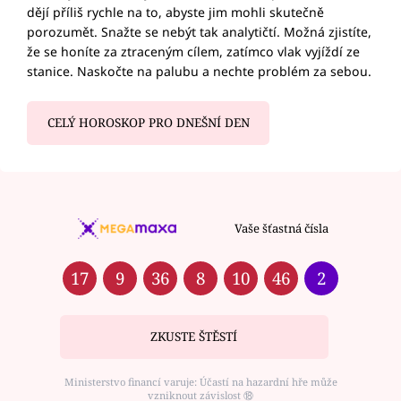
dějí příliš rychle na to, abyste jim mohli skutečně
porozumět. Snažte se nebýt tak analytičtí. Možná zjistíte,
že se honíte za ztraceným cílem, zatímco vlak vyjíždí ze
stanice. Naskočte na palubu a nechte problém za sebou.
CELÝ HOROSKOP PRO DNEŠNÍ DEN
Vaše šťastná čísla
17
9
36
8
10
46
2
ZKUSTE ŠTĚSTÍ
Ministerstvo financí varuje: Účastí na hazardní hře může
vzniknout závislost ⑱