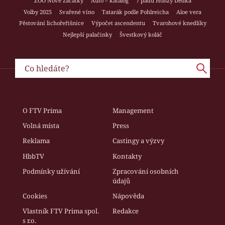
ZOO Nové začátky
Auto – katalog
7 pádů Honzy Dědka
Volby 2025
Svařené víno
Tatarák podle Pohlreicha
Aloe vera
Pěstování lichořeřišnice
Výpočet ascendentu
Tvarohové knedlíky
Nejlepší palačinky
Švestkový koláč
O FTV Prima
Management
Volná místa
Press
Reklama
Castingy a výzvy
HbbTV
Kontakty
Podmínky užívání
Zpracování osobních
údajů
Cookies
Nápověda
Vlastník FTV Prima spol.
Redakce
s r.o.