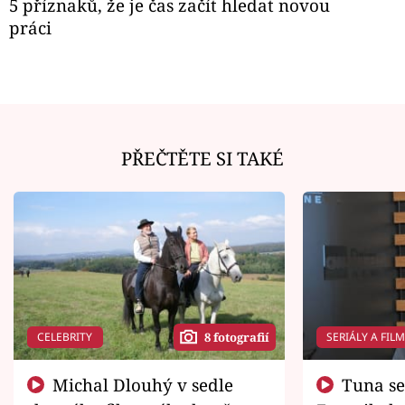
5 příznaků, že je čas začít hledat novou
práci
PŘEČTĚTE SI TAKÉ
CELEBRITY
SERIÁLY A FIL
8 fotografií
Michal Dlouhý v sedle
Tuna se chtěl vrátit domů.