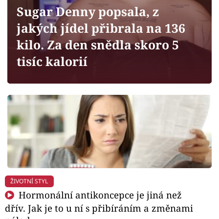
Horoskopy
Sugar Denny popsala, z
Sledujte prima+
jakých jídel přibrala na 136
kilo. Za den snědla skoro 5
Filmový festival Karlovy Vary
tisíc kalorií
Pořady
Mámy sobě
Přihlášení
Sledujte nás
ŽIVOTNÍ STYL
Hormonální antikoncepce je jiná než
dřív. Jak je to u ní s přibíráním a změnami