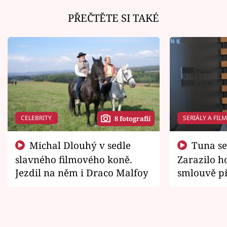
PŘEČTĚTE SI TAKÉ
CELEBRITY
SERIÁLY A FIL
8 fotografií
Michal Dlouhý v sedle
Tuna se chtěl vrátit domů.
slavného filmového koně.
Zarazilo ho
Jezdil na něm i Draco Malfoy
smlouvě př
zemřít