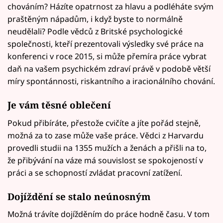
chováním? Házíte opatrnost za hlavu a podléháte svým
praštěným nápadům, i když byste to normálně
neudělali? Podle vědců z Britské psychologické
společnosti, kteří prezentovali výsledky své práce na
konferenci v roce 2015, si může přemíra práce vybrat
daň na vašem psychickém zdraví právě v podobě větší
míry spontánnosti, riskantního a iracionálního chování.
Je vám těsné oblečení
Pokud přibíráte, přestože cvičíte a jíte pořád stejně,
možná za to zase může vaše práce. Vědci z Harvardu
provedli studii na 1355 mužích a ženách a přišli na to,
že přibývání na váze má souvislost se spokojeností v
práci a se schopností zvládat pracovní zatížení.
Dojíždění se stalo neúnosným
Možná trávíte dojížděním do práce hodně času. V tom