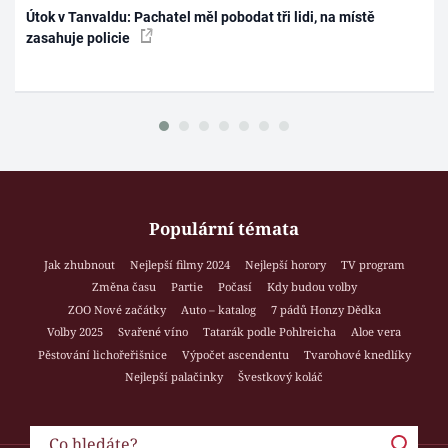
Útok v Tanvaldu: Pachatel měl pobodat tři lidi, na místě
zasahuje policie
Populární témata
Jak zhubnout
Nejlepší filmy 2024
Nejlepší horory
TV program
Změna času
Partie
Počasí
Kdy budou volby
ZOO Nové začátky
Auto – katalog
7 pádů Honzy Dědka
Volby 2025
Svařené víno
Tatarák podle Pohlreicha
Aloe vera
Pěstování lichořeřišnice
Výpočet ascendentu
Tvarohové knedlíky
Nejlepší palačinky
Švestkový koláč