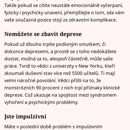
Takže pokud se cítíte neustále emocionálně vyčerpaní,
fyzicky i psychicky unavení, přemýšlejte o tom, zda vám
vaše současná pozice stojí za zdravotní komplikace.
Nemůžete se zbavit deprese
Pokud už dlouho trpíte podivným smutkem, či
dokonce depresemi, a prostě se z toho nedokážete
dostat, možná za to, alespoň částečně, může vaše
práce. Tvrdí to vědci z univerzity v New Yorku, kteří
zkoumali duševní stav více než 5500 učitelů. Ti mají
velmi náročné povolání. Vědci přišli na to, že
monstrózních 90 procent z nich trpí příznaky klinické
deprese. Což ukazuje na spojitost mezi syndromem
vyhoření a psychickými problémy.
Jste impulzivní
Máte v poslední době problém s impulzivním