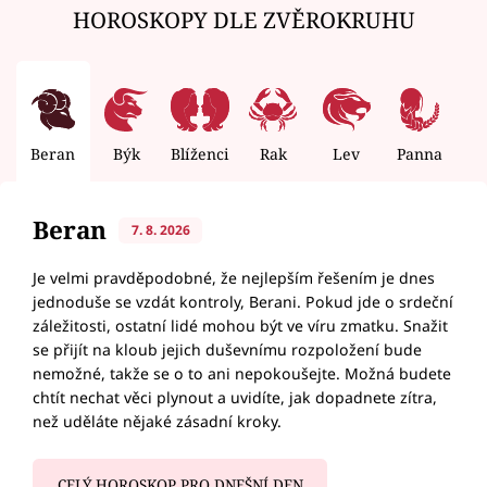
HOROSKOPY DLE ZVĚROKRUHU
Beran
Býk
Blíženci
Rak
Lev
Panna
V
Beran
7. 8. 2026
Je velmi pravděpodobné, že nejlepším řešením je dnes
jednoduše se vzdát kontroly, Berani. Pokud jde o srdeční
záležitosti, ostatní lidé mohou být ve víru zmatku. Snažit
se přijít na kloub jejich duševnímu rozpoložení bude
nemožné, takže se o to ani nepokoušejte. Možná budete
chtít nechat věci plynout a uvidíte, jak dopadnete zítra,
než uděláte nějaké zásadní kroky.
CELÝ HOROSKOP PRO DNEŠNÍ DEN