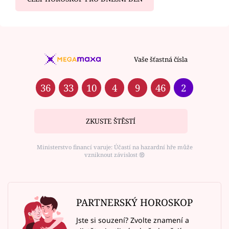
Vaše šťastná čísla
36
33
10
4
9
46
2
ZKUSTE ŠTĚSTÍ
Ministerstvo financí varuje: Účastí na hazardní hře může
vzniknout závislost ⑱
PARTNERSKÝ HOROSKOP
Jste si souzení? Zvolte znamení a