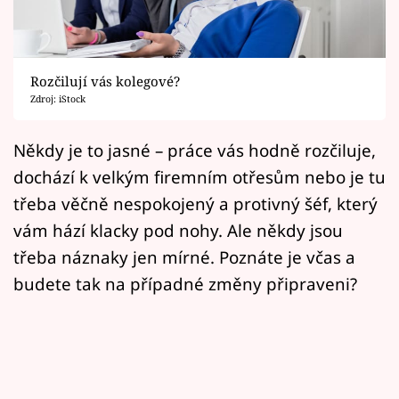
Horoskopy
Sledujte prima+
Rozčilují vás kolegové?
Filmový festival Karlovy Vary
Zdroj: iStock
Pořady
Někdy je to jasné – práce vás hodně rozčiluje,
dochází k velkým firemním otřesům nebo je tu
Mámy sobě
třeba věčně nespokojený a protivný šéf, který
vám hází klacky pod nohy. Ale někdy jsou
Přihlášení
třeba náznaky jen mírné. Poznáte je včas a
budete tak na případné změny připraveni?
Sledujte nás