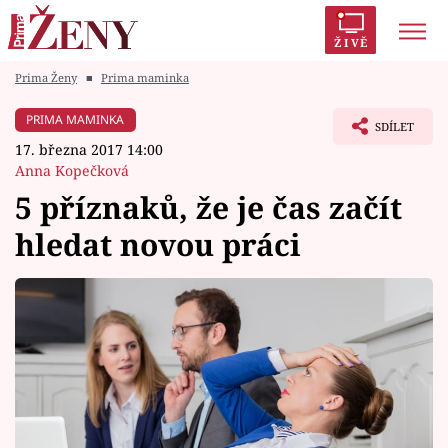
ŽIVĚ
Prima Ženy
■
Prima maminka
Trendy:
Polabí
Inspekce
Prostřeno!
AYTO?
PRIMA MAMINKA
SDÍLET
Módní alarm
Zrádci
Proměny
17. března 2017 14:00
Anna Kopečková
5 příznaků, že je čas začít
hledat novou práci
Témata
Celebrity
Vztahy
Seriály