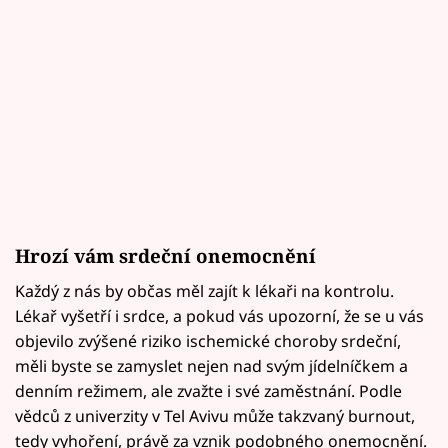
Hrozí vám srdeční onemocnění
Každý z nás by občas měl zajít k lékaři na kontrolu.
Lékař vyšetří i srdce, a pokud vás upozorní, že se u vás
objevilo zvýšené riziko ischemické choroby srdeční,
měli byste se zamyslet nejen nad svým jídelníčkem a
denním režimem, ale zvažte i své zaměstnání. Podle
vědců z univerzity v Tel Avivu může takzvaný burnout,
tedy vyhoření, právě za vznik podobného onemocnění.