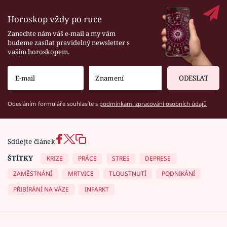
Horoskop vždy po ruce
Zanechte nám váš e-mail a my vám
budeme zasílat pravidelný newsletter s
vaším horoskopem.
ODESLAT
Odesláním formuláře souhlasíte s
podmínkami zpracování osobních údajů
Sdílejte článek
ŠTÍTKY
KRIZE
PRÁCE
STRES
DEPRESE
ZAMĚSTNÁNÍ
MRTVICE
TLOUSTNUTÍ
PODNIKÁNÍ
PŘIBÍRÁNÍ NA VÁZE
INFARKT