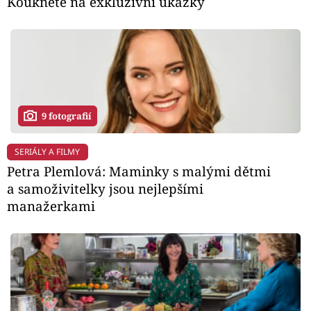
Koukněte na exkluzivní ukázky
9 fotografií
SERIÁLY A FILMY
Petra Plemlová: Maminky s malými dětmi
a samoživitelky jsou nejlepšími
manažerkami