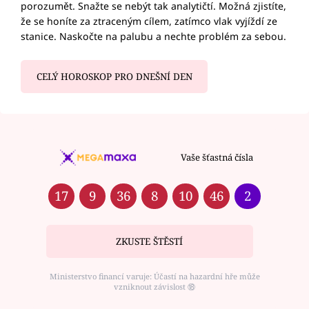
porozumět. Snažte se nebýt tak analytičtí. Možná zjistíte,
že se honíte za ztraceným cílem, zatímco vlak vyjíždí ze
stanice. Naskočte na palubu a nechte problém za sebou.
CELÝ HOROSKOP PRO DNEŠNÍ DEN
Vaše šťastná čísla
17
9
36
8
10
46
2
ZKUSTE ŠTĚSTÍ
Ministerstvo financí varuje: Účastí na hazardní hře může
vzniknout závislost ⑱