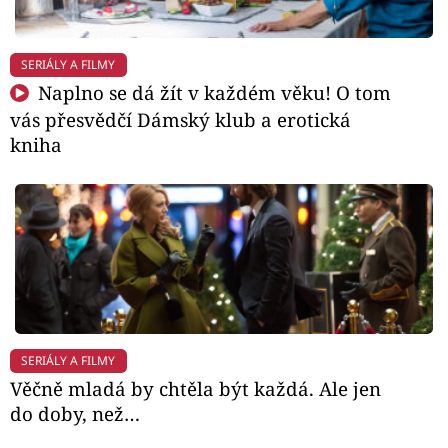
SERIÁLY A FILMY
Naplno se dá žít v každém věku! O tom
vás přesvědčí Dámský klub a erotická
kniha
SERIÁLY A FILMY
Věčně mladá by chtěla být každá. Ale jen
do doby, než…