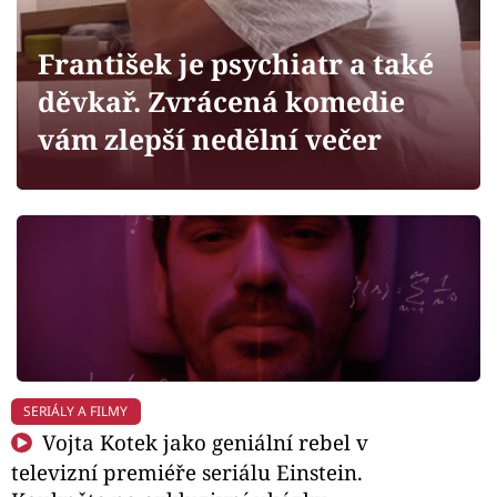
Horoskopy
Sledujte prima+
František je psychiatr a také
děvkař. Zvrácená komedie
Filmový festival Karlovy Vary
vám zlepší nedělní večer
Pořady
Mámy sobě
Přihlášení
Sledujte nás
SERIÁLY A FILMY
Vojta Kotek jako geniální rebel v
televizní premiéře seriálu Einstein.