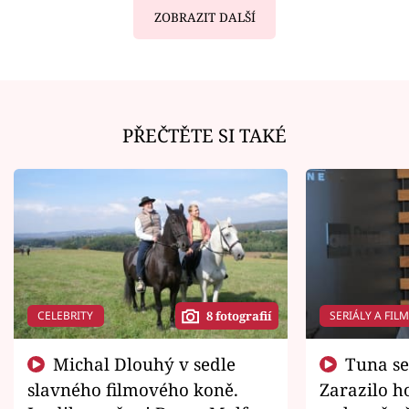
ZOBRAZIT DALŠÍ
PŘEČTĚTE SI TAKÉ
CELEBRITY
SERIÁLY A FIL
8 fotografií
Michal Dlouhý v sedle
Tuna se chtěl vrátit domů.
slavného filmového koně.
Zarazilo ho