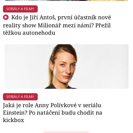
SERIÁLY A FILMY
Kdo je Jiří Antoš, první účastník nové
reality show Milionář mezi námi? Přežil
těžkou autonehodu
SERIÁLY A FILMY
Jaká je role Anny Polívkové v seriálu
Einstein? Po natáčení budu chodit na
kickbox