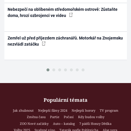
Nebezpečí na oblíbeném středomořském ostrově: Zůstaňte
doma, hrozí ozbrojenci ve videu
Zemřel už před příjezdem záchranářů. Motorkář na Znojemsku
nezvládl zatáčku
Populární témata
Jak zhubnout
Nejlepší filmy 2024
Nejlepší horory
TV program
Změna času
Partie
Počasí
Kdy budou volby
ZOO Nové začátky
Auto – katalog
7 pádů Honzy Dědka
Volby 2025
Svařené víno
Tatarák podle Pohlreicha
Aloe vera