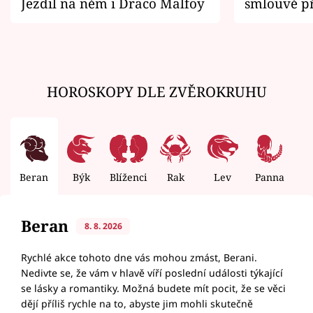
Jezdil na něm i Draco Malfoy
smlouvě př
zemřít
HOROSKOPY DLE ZVĚROKRUHU
Beran
Býk
Blíženci
Rak
Lev
Panna
V
Beran
8. 8. 2026
Rychlé akce tohoto dne vás mohou zmást, Berani.
Nedivte se, že vám v hlavě víří poslední události týkající
se lásky a romantiky. Možná budete mít pocit, že se věci
dějí příliš rychle na to, abyste jim mohli skutečně