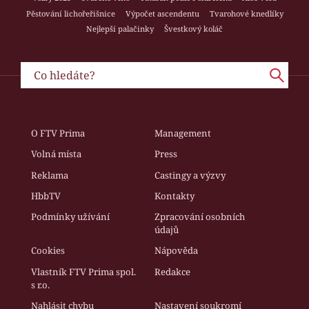
Pěstování lichořeřišnice
Výpočet ascendentu
Tvarohové knedlíky
Nejlepší palačinky
Švestkový koláč
O FTV Prima
Management
Volná místa
Press
Reklama
Castingy a výzvy
HbbTV
Kontakty
Podmínky užívání
Zpracování osobních
údajů
Cookies
Nápověda
Vlastník FTV Prima spol.
Redakce
s r.o.
Nahlásit chybu
Nastavení soukromí