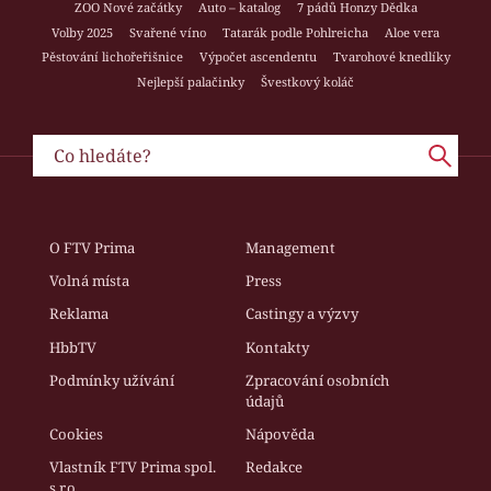
ZOO Nové začátky
Auto – katalog
7 pádů Honzy Dědka
Volby 2025
Svařené víno
Tatarák podle Pohlreicha
Aloe vera
Pěstování lichořeřišnice
Výpočet ascendentu
Tvarohové knedlíky
Nejlepší palačinky
Švestkový koláč
O FTV Prima
Management
Volná místa
Press
Reklama
Castingy a výzvy
HbbTV
Kontakty
Podmínky užívání
Zpracování osobních
údajů
Cookies
Nápověda
Vlastník FTV Prima spol.
Redakce
s r.o.