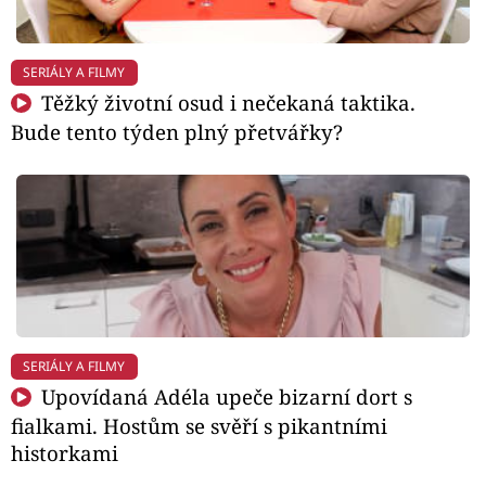
SERIÁLY A FILMY
Těžký životní osud i nečekaná taktika.
Bude tento týden plný přetvářky?
SERIÁLY A FILMY
Upovídaná Adéla upeče bizarní dort s
fialkami. Hostům se svěří s pikantními
historkami