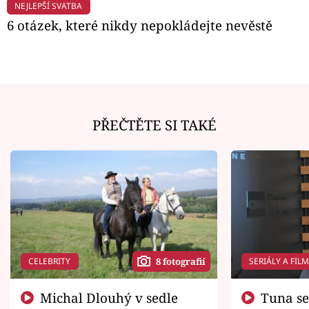
NEJLEPŠÍ SVATBA
6 otázek, které nikdy nepokládejte nevěstě
PŘEČTĚTE SI TAKÉ
CELEBRITY
SERIÁLY A FIL
8 fotografií
Michal Dlouhý v sedle
Tuna se chtěl vrátit domů.