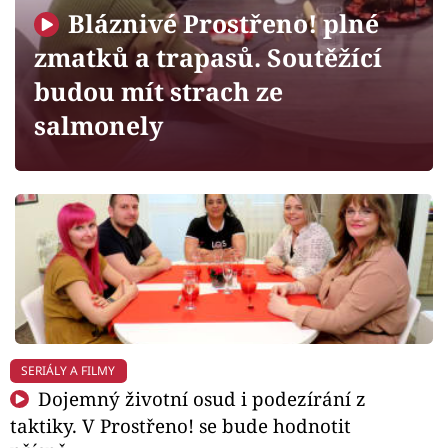
Horoskopy
Bláznivé Prostřeno! plné
Sledujte prima+
zmatků a trapasů. Soutěžící
budou mít strach ze
Filmový festival Karlovy Vary
salmonely
Pořady
Mámy sobě
Přihlášení
Sledujte nás
SERIÁLY A FILMY
Dojemný životní osud i podezírání z
taktiky. V Prostřeno! se bude hodnotit