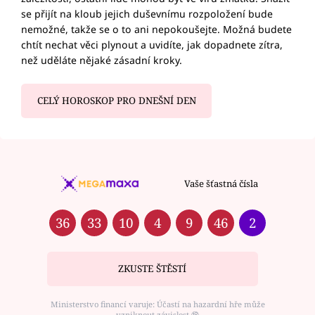
se přijít na kloub jejich duševnímu rozpoložení bude
nemožné, takže se o to ani nepokoušejte. Možná budete
chtít nechat věci plynout a uvidíte, jak dopadnete zítra,
než uděláte nějaké zásadní kroky.
CELÝ HOROSKOP PRO DNEŠNÍ DEN
Vaše šťastná čísla
36
33
10
4
9
46
2
ZKUSTE ŠTĚSTÍ
Ministerstvo financí varuje: Účastí na hazardní hře může
vzniknout závislost ⑱