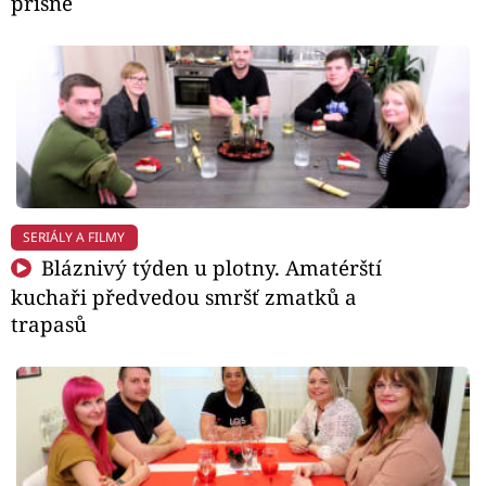
přísně
SERIÁLY A FILMY
Bláznivý týden u plotny. Amatérští
kuchaři předvedou smršť zmatků a
trapasů