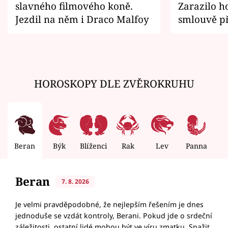
slavného filmového koně.
Zarazilo ho
Jezdil na něm i Draco Malfoy
smlouvě př
zemřít
HOROSKOPY DLE ZVĚROKRUHU
Beran
Býk
Blíženci
Rak
Lev
Panna
V
Beran
7. 8. 2026
Je velmi pravděpodobné, že nejlepším řešením je dnes
jednoduše se vzdát kontroly, Berani. Pokud jde o srdeční
záležitosti, ostatní lidé mohou být ve víru zmatku. Snažit