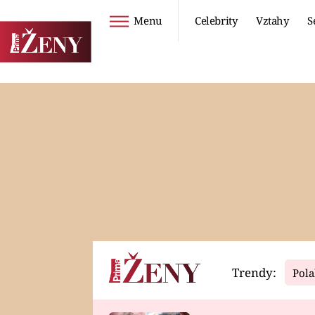
Menu
Celebrity
Vztahy
S
Seriály
Životní styl
ZOO
DIETY A HUBNUTÍ
PROSTŘENO!
CESTOVÁNÍ A
DOVOLENÁ
DUCH
ZDRAVÍ
Trendy:
Pola
Horoskopy
Video
ASTROČLÁNKY
SERIÁLY