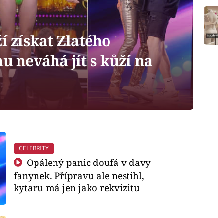
í získat Zlatého
nu neváhá jít s kůží na
CELEBRITY
Opálený panic doufá v davy
fanynek. Přípravu ale nestihl,
kytaru má jen jako rekvizitu