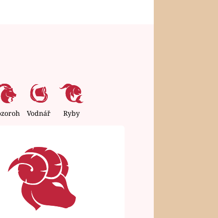
ozoroh
Vodnář
Ryby