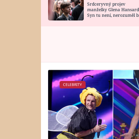
Srdceryvný projev
SNÁŘ
CELEBRITY
manželky Glena Hansard
Syn tu není, nerozuměl b
HOROSKOP NA
VAŘENÍ
tomu, vysvětlila
ROK 2023
CELEBRITY