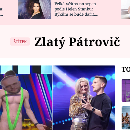
Velká věštba na srpen
NOVINKY
ZAHRADA
a:
podle Helen Stanku:
y
Býkům se bude dařit,
VIDEORECEPTY
DESIGN
Vodnáře čeká jízda
Zlatý Pátrovič
ŠTÍTEK
TO