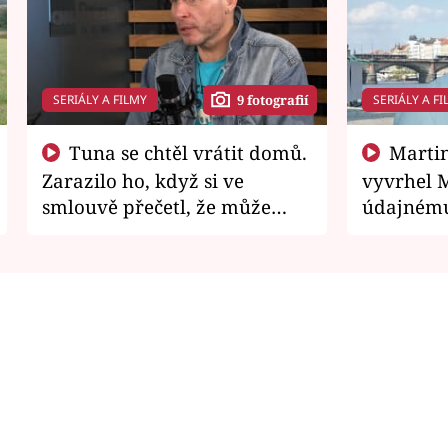
SERIÁLY A FILMY
SERIÁLY A FI
9 fotografií
Tuna se chtěl vrátit domů.
Martin Písařík jako
Zarazilo ho, když si ve
vyvrhel 
smlouvě přečetl, že může
údajnému
zemřít
je v nemil