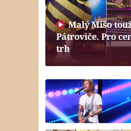
Malý Mišo touž
Pátroviče. Pro ce
trh