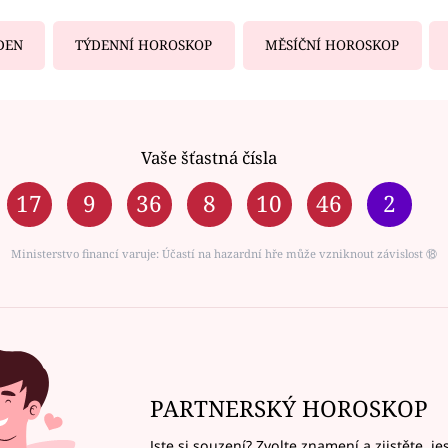
DEN
TÝDENNÍ HOROSKOP
MĚSÍČNÍ HOROSKOP
Vaše šťastná čísla
17
9
36
8
10
46
2
Ministerstvo financí varuje: Účastí na hazardní hře může vzniknout závislost ⑱
PARTNERSKÝ HOROSKOP
Jste si souzení? Zvolte znamení a zjistěte, je