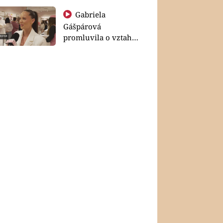
Gabriela
Gášpárová
promluvila o vztahu
a zakládání rodiny