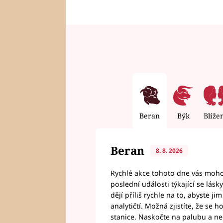
Beran
Býk
Blíže
Beran
8. 8. 2026
Rychlé akce tohoto dne vás mohou
poslední události týkající se lás
dějí příliš rychle na to, abyste 
analytičtí. Možná zjistíte, že se 
stanice. Naskočte na palubu a n