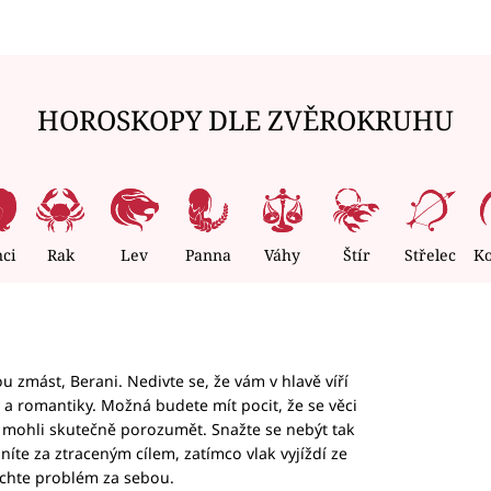
HOROSKOPY DLE ZVĚROKRUHU
nci
Rak
Lev
Panna
Váhy
Štír
Střelec
K
 zmást, Berani. Nedivte se, že vám v hlavě víří
ky a romantiky. Možná budete mít pocit, že se věci
jim mohli skutečně porozumět. Snažte se nebýt tak
honíte za ztraceným cílem, zatímco vlak vyjíždí ze
echte problém za sebou.