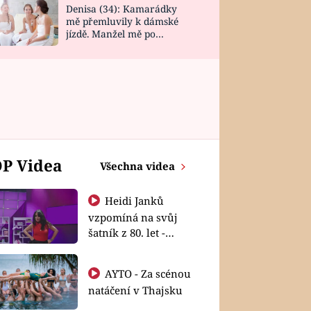
Denisa (34): Kamarádky
mě přemluvily k dámské
jízdě. Manžel mě po
návratu zaskočil
P Videa
Všechna videa
Heidi Janků
vzpomíná na svůj
šatník z 80. let -
Shopaholičky
AYTO - Za scénou
natáčení v Thajsku