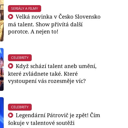
SERIÁLY A FILMY
Velká novinka v Česko Slovensko
má talent. Show přivítá další
porotce. A nejen to!
CELEBRITY
Když schází talent aneb umění,
které zvládnete také. Které
vystoupení vás rozesměje víc?
CELEBRITY
Legendární Pátrovič je zpět! Čím
šokuje v talentové soutěži