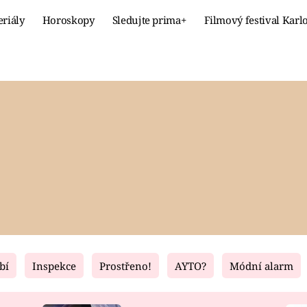
eriály
Horoskopy
Sledujte prima+
Filmový festival Karl
Celebrity
Recept
MÓDA A KRÁSA
HLAVNÍ JÍ
VZTAHY A SEX
SLADKÉ
PRIMA MAMINKA
ZDRAVÉ
bí
Inspekce
Prostřeno!
AYTO?
Módní alarm
Fresh
Living
RECEPTY
BYDLENÍ