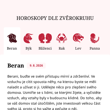
HOROSKOPY DLE ZVĚROKRUHU
Beran
Býk
Blíženci
Rak
Lev
Panna
V
Beran
9. 8. 2026
Berani, buďte ve svém přístupu mírní a zdrženliví. Ve
vzduchu je cítit spousta něhy, na kterou byste se měli
naladit a užívat si ji. Udělejte něco pro zlepšení svého
domova. Usmiřte se s lidmi, se kterými žijete, a vyčistěte
vzduch, aby vztahy byly v budoucnu klidné. Do toho, aby
se váš domov stal útočištěm, jste investovali velkou část
svého já, proto si ho važte a pečujte o něj.