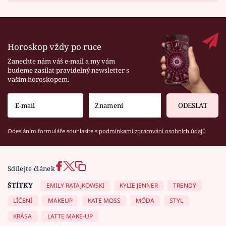
Horoskop vždy po ruce
Zanechte nám váš e-mail a my vám
budeme zasílat pravidelný newsletter s
vaším horoskopem.
ODESLAT
Odesláním formuláře souhlasíte s
podmínkami zpracování osobních údajů
Sdílejte článek
ŠTÍTKY
EMILY RATAJKOWSKI
KYLIE JENNER
TRENDY
LÍČENÍ
MAKEUP
KATE MOSS
MÓDA
STYL
KRÁSA
LATTE MAKE-UP