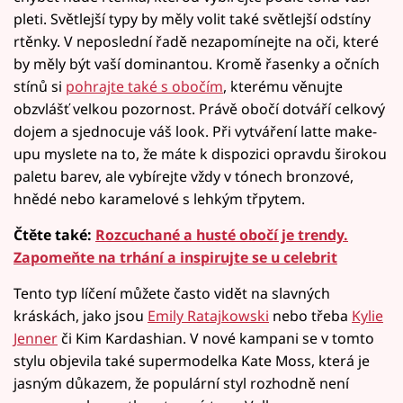
pleti. Světlejší typy by měly volit také světlejší odstíny
rtěnky. V neposlední řadě nezapomínejte na oči, které
by měly být vaší dominantou. Kromě řasenky a očních
stínů si
pohrajte také s obočím
, kterému věnujte
obzvlášť velkou pozornost. Právě obočí dotváří celkový
dojem a sjednocuje váš look. Při vytváření latte make-
upu myslete na to, že máte k dispozici opravdu širokou
paletu barev, ale vybírejte vždy v tónech bronzové,
hnědé nebo karamelové s lehkým třpytem.
Čtěte také:
Rozcuchané a husté obočí je trendy.
Zapomeňte na trhání a inspirujte se u celebrit
Tento typ líčení můžete často vidět na slavných
kráskách, jako jsou
Emily Ratajkowski
nebo třeba
Kylie
Jenner
či Kim Kardashian. V nové kampani se v tomto
stylu objevila také supermodelka Kate Moss, která je
jasným důkazem, že populární styl rozhodně není