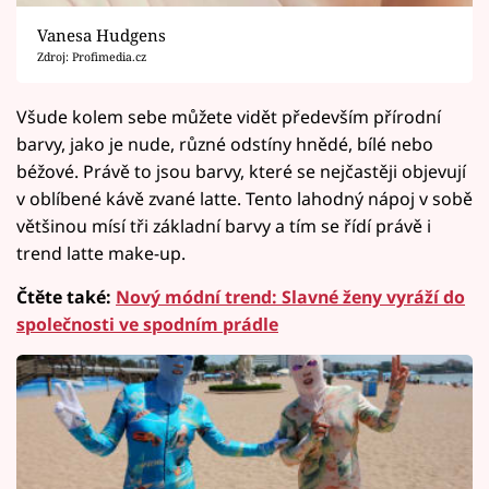
Vanesa Hudgens
Zdroj: Profimedia.cz
Všude kolem sebe můžete vidět především přírodní
barvy, jako je nude, různé odstíny hnědé, bílé nebo
béžové. Právě to jsou barvy, které se nejčastěji objevují
v oblíbené kávě zvané latte. Tento lahodný nápoj v sobě
většinou mísí tři základní barvy a tím se řídí právě i
trend latte make-up.
Čtěte také:
Nový módní trend: Slavné ženy vyráží do
společnosti ve spodním prádle