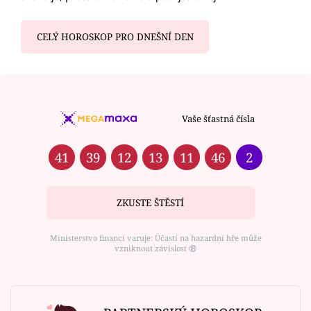
CELÝ HOROSKOP PRO DNEŠNÍ DEN
Vaše šťastná čísla
41
39
12
13
11
46
2
ZKUSTE ŠTĚSTÍ
Ministerstvo financí varuje: Účastí na hazardní hře může
vzniknout závislost ⑱