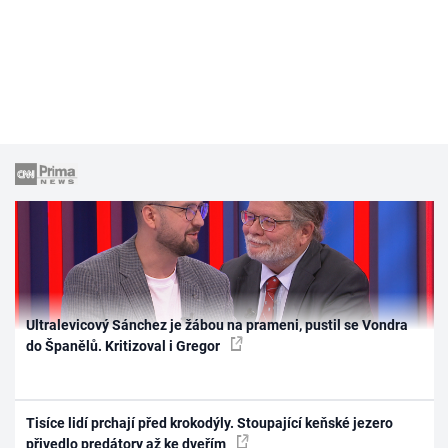
Ultralevicový Sánchez je žábou na prameni, pustil se Vondra
do Španělů. Kritizoval i Gregor
Tisíce lidí prchají před krokodýly. Stoupající keňské jezero
přivedlo predátory až ke dveřím