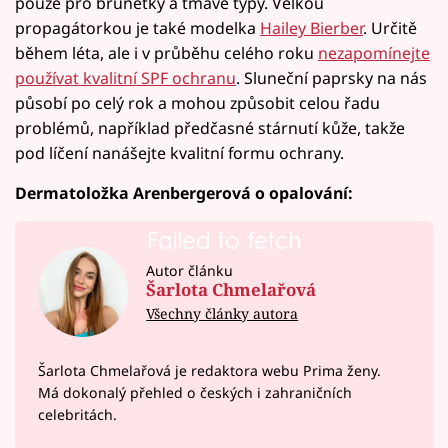
pouze pro brunetky a tmavé typy. Velkou
propagátorkou je také modelka
Hailey Bierber
. Určitě
během léta, ale i v průběhu celého roku
nezapomínejte
používat kvalitní SPF ochranu
. Sluneční paprsky na nás
působí po celý rok a mohou způsobit celou řadu
problémů, například předčasné stárnutí kůže, takže
pod líčení nanášejte kvalitní formu ochrany.
Dermatoložka Arenbergerová o opalování:
Failed to fetch
Autor článku
Šarlota Chmelařová
Všechny články autora
Šarlota Chmelařová je redaktora webu Prima ženy.
Má dokonalý přehled o českých i zahraničních
celebritách.