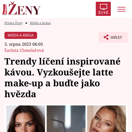
ŽIVĚ
Prima Ženy
■
Móda a krása
Trendy:
Polabí
Inspekce
Prostřeno!
AYTO?
MÓDA A KRÁSA
SDÍLET
Módní alarm
Zrádci
Proměny
3. srpna 2023 06:05
Šarlota Chmelařová
Trendy líčení inspirované
kávou. Vyzkoušejte latte
Témata
make-up a buďte jako
Celebrity
hvězda
Vztahy
Seriály