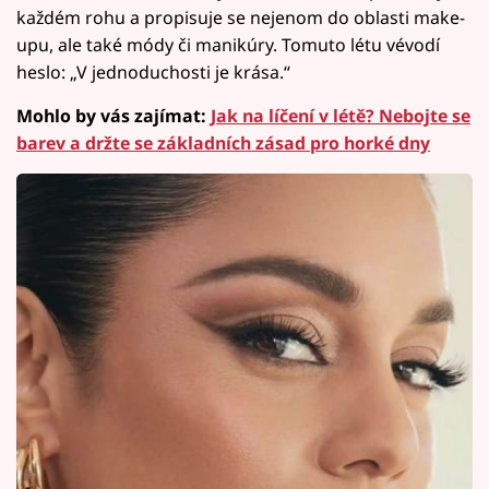
každém rohu a propisuje se nejenom do oblasti make-
upu, ale také módy či manikúry. Tomuto létu vévodí
heslo: „V jednoduchosti je krása.“
Mohlo by vás zajímat:
Jak na líčení v létě? Nebojte se
barev a držte se základních zásad pro horké dny