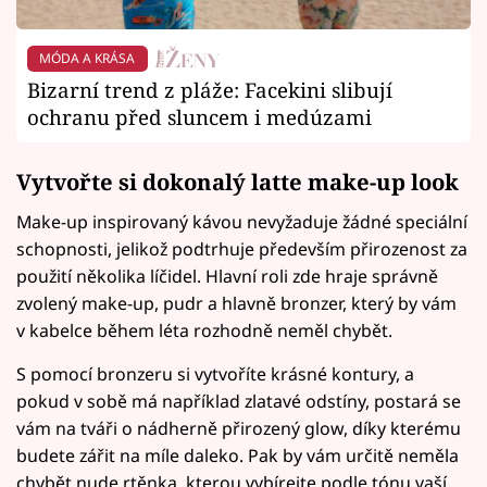
MÓDA A KRÁSA
Bizarní trend z pláže: Facekini slibují
ochranu před sluncem i medúzami
Vytvořte si dokonalý latte make-up look
Make-up inspirovaný kávou nevyžaduje žádné speciální
schopnosti, jelikož podtrhuje především přirozenost za
použití několika líčidel. Hlavní roli zde hraje správně
zvolený make-up, pudr a hlavně bronzer, který by vám
v kabelce během léta rozhodně neměl chybět.
S pomocí bronzeru si vytvoříte krásné kontury, a
pokud v sobě má například zlatavé odstíny, postará se
vám na tváři o nádherně přirozený glow, díky kterému
budete zářit na míle daleko. Pak by vám určitě neměla
chybět nude rtěnka, kterou vybírejte podle tónu vaší