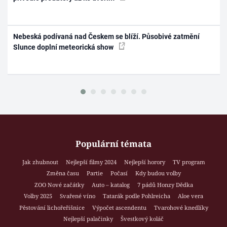
Nebeská podívaná nad Českem se blíží. Působivé zatmění
Slunce doplní meteorická show
Populární témata
Jak zhubnout
Nejlepší filmy 2024
Nejlepší horory
TV program
Změna času
Partie
Počasí
Kdy budou volby
ZOO Nové začátky
Auto – katalog
7 pádů Honzy Dědka
Volby 2025
Svařené víno
Tatarák podle Pohlreicha
Aloe vera
Pěstování lichořeřišnice
Výpočet ascendentu
Tvarohové knedlíky
Nejlepší palačinky
Švestkový koláč