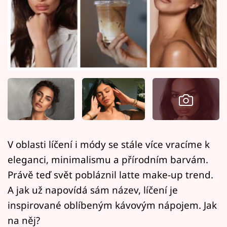
Horoskopy
Sledujte prima+
Filmový festival Karlovy Vary
Pořady
Mámy sobě
Přihlášení
V oblasti líčení i módy se stále více vracíme k
eleganci, minimalismu a přírodním barvám.
Sledujte nás
Právě teď svět pobláznil latte make-up trend.
A jak už napovídá sám název, líčení je
inspirované oblíbeným kávovým nápojem. Jak
na něj?