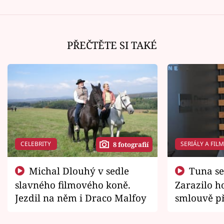
PŘEČTĚTE SI TAKÉ
CELEBRITY
SERIÁLY A FIL
8 fotografií
Michal Dlouhý v sedle
Tuna se chtěl vrátit domů.
slavného filmového koně.
Zarazilo ho
Jezdil na něm i Draco Malfoy
smlouvě př
zemřít