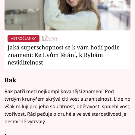
ASTROČLÁNKY
Jaká superschopnost se k vám hodí podle
znamení: Ke Lvům létání, k Rybám
neviditelnost
Rak
Rak patří mezi nejkomplikovanější znamení. Pod
tvrdým krunýřem skrývá citlivost a zranitelnost. Lidé ho
však milují pro jeho soucitnost, obětavost, spolehlivost,
tvořivost. Rád pečuje o druhé a ve své starostlivosti je
nesmírně vytrvalý.