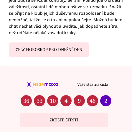
jednoduše se vzdát kontroly, Berani. Pokud jde o srdeční
záležitosti, ostatní lidé mohou být ve víru zmatku. Snažit
se přijít na kloub jejich duševnímu rozpoložení bude
nemožné, takže se o to ani nepokoušejte. Možná budete
chtít nechat věci plynout a uvidíte, jak dopadnete zítra,
než uděláte nějaké zásadní kroky.
CELÝ HOROSKOP PRO DNEŠNÍ DEN
Vaše šťastná čísla
36
33
10
4
9
46
2
ZKUSTE ŠTĚSTÍ