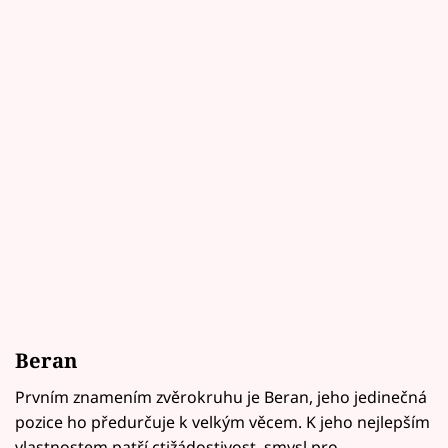
Beran
Prvním znamením zvěrokruhu je Beran, jeho jedinečná
pozice ho předurčuje k velkým věcem. K jeho nejlepším
vlastnostem patří ctižádostivost, smysl pro