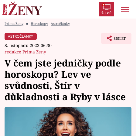
ŽIVĚ
Prima Ženy
■
Horoskopy
Astročlánky
Trendy:
Polabí
Inspekce
Prostřeno!
AYTO?
ASTROČLÁNKY
SDÍLET
Módní alarm
Zrádci
Proměny
8. listopadu 2023 06:30
redakce Prima Ženy
V čem jste jedničky podle
horoskopu? Lev ve
Témata
svůdnosti, Štír v
Celebrity
důkladnosti a Ryby v lásce
Vztahy
Seriály