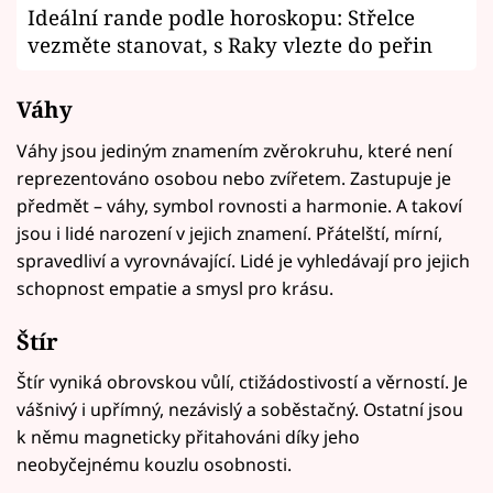
Ideální rande podle horoskopu: Střelce
vezměte stanovat, s Raky vlezte do peřin
Váhy
Váhy jsou jediným znamením zvěrokruhu, které není
reprezentováno osobou nebo zvířetem. Zastupuje je
předmět – váhy, symbol rovnosti a harmonie. A takoví
jsou i lidé narození v jejich znamení. Přátelští, mírní,
spravedliví a vyrovnávající. Lidé je vyhledávají pro jejich
schopnost empatie a smysl pro krásu.
Štír
Štír vyniká obrovskou vůlí, ctižádostivostí a věrností. Je
vášnivý i upřímný, nezávislý a soběstačný. Ostatní jsou
k němu magneticky přitahováni díky jeho
neobyčejnému kouzlu osobnosti.