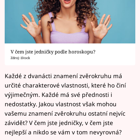
Horoskopy
Sledujte prima+
Filmový festival Karlovy Vary
Pořady
V čem jste jedničky podle horoskopu?
Zdroj: iStock
Mámy sobě
Každé z dvanácti znamení zvěrokruhu má
Přihlášení
určité charakterové vlastnosti, které ho činí
výjimečným. Každé má své přednosti i
nedostatky. Jakou vlastnost však mohou
Sledujte nás
vašemu znamení zvěrokruhu ostatní nejvíc
závidět? V čem jste jedničky, v čem jste
nejlepší a nikdo se vám v tom nevyrovná?