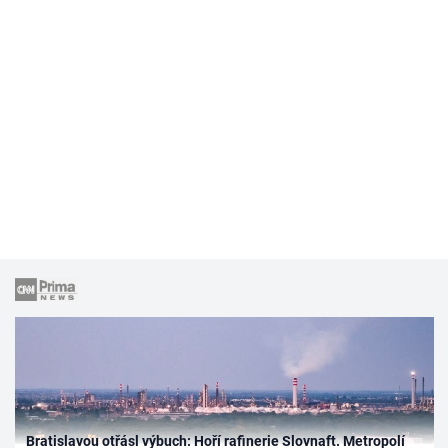
Bratislavou otřásl výbuch: Hoří rafinerie Slovnaft. Metropolí