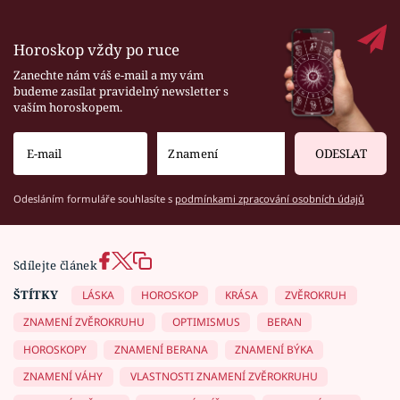
Horoskop vždy po ruce
Zanechte nám váš e-mail a my vám
budeme zasílat pravidelný newsletter s
vaším horoskopem.
ODESLAT
Odesláním formuláře souhlasíte s
podmínkami zpracování osobních údajů
Sdílejte článek
ŠTÍTKY
LÁSKA
HOROSKOP
KRÁSA
ZVĚROKRUH
ZNAMENÍ ZVĚROKRUHU
OPTIMISMUS
BERAN
HOROSKOPY
ZNAMENÍ BERANA
ZNAMENÍ BÝKA
ZNAMENÍ VÁHY
VLASTNOSTI ZNAMENÍ ZVĚROKRUHU