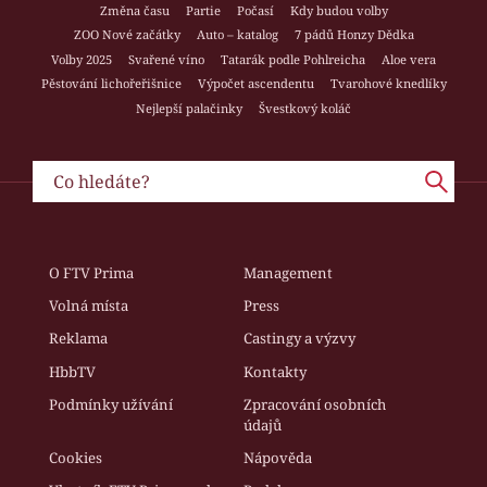
Změna času
Partie
Počasí
Kdy budou volby
ZOO Nové začátky
Auto – katalog
7 pádů Honzy Dědka
Volby 2025
Svařené víno
Tatarák podle Pohlreicha
Aloe vera
Pěstování lichořeřišnice
Výpočet ascendentu
Tvarohové knedlíky
Nejlepší palačinky
Švestkový koláč
O FTV Prima
Management
Volná místa
Press
Reklama
Castingy a výzvy
HbbTV
Kontakty
Podmínky užívání
Zpracování osobních
údajů
Cookies
Nápověda