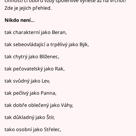
činnosti či oboru vždy spolehlivě vynese až na vrchol?
Zde je jejich přehled.
Nikdo není..
.
tak charakterní jako Beran,
tak sebeovládající a trpělivý jako Býk,
tak chytrý jako Blíženec,
tak pečovatelský jako Rak,
tak svůdný jako Lev,
tak pečlivý jako Panna,
tak dobře oblečený jako Váhy,
tak důkladný jako Štír,
tako osobní jako Střelec,