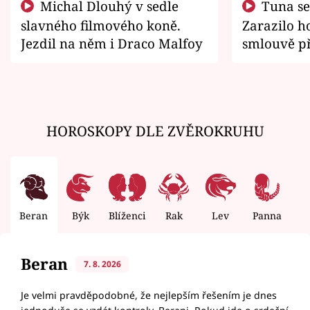
Michal Dlouhý v sedle
Tuna se chtěl vrátit domů.
slavného filmového koně.
Zarazilo ho
Jezdil na něm i Draco Malfoy
smlouvě př
zemřít
HOROSKOPY DLE ZVĚROKRUHU
Beran
Býk
Blíženci
Rak
Lev
Panna
V
Beran
7. 8. 2026
Je velmi pravděpodobné, že nejlepším řešením je dnes