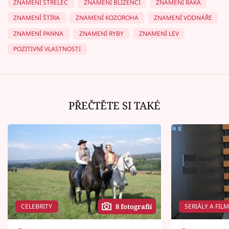
ZNAMENÍ STŘELEC
ZNAMENÍ BLÍŽENCI
ZNAMENÍ RAKA
ZNAMENÍ ŠTÍRA
ZNAMENÍ KOZOROHA
ZNAMENÍ VODNÁŘE
ZNAMENÍ PANNA
ZNAMENÍ RYBY
ZNAMENÍ LEV
POZITIVNÍ VLASTNOSTI
PŘEČTĚTE SI TAKÉ
CELEBRITY
SERIÁLY A FIL
8 fotografií