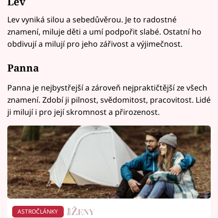
Lev
Lev vyniká silou a sebedůvěrou. Je to radostné
znamení, miluje děti a umí podpořit slabé. Ostatní ho
obdivují a milují pro jeho zářivost a výjimečnost.
Panna
Panna je nejbystřejší a zároveň nejpraktičtější ze všech
znamení. Zdobí ji pilnost, svědomitost, pracovitost. Lidé
ji milují i pro její skromnost a přirozenost.
ASTROČLÁNKY