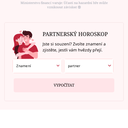
Ministerstvo financí varuje: Účastí na hazardní hře může
vzniknout závislost ⑱
PARTNERSKÝ HOROSKOP
Jste si souzení? Zvolte znamení a
zjistěte, jestli vám hvězdy přejí.
VYPOČÍTAT