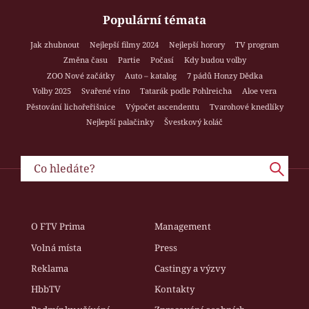
Populární témata
Jak zhubnout
Nejlepší filmy 2024
Nejlepší horory
TV program
Změna času
Partie
Počasí
Kdy budou volby
ZOO Nové začátky
Auto – katalog
7 pádů Honzy Dědka
Volby 2025
Svařené víno
Tatarák podle Pohlreicha
Aloe vera
Pěstování lichořeřišnice
Výpočet ascendentu
Tvarohové knedlíky
Nejlepší palačinky
Švestkový koláč
O FTV Prima
Management
Volná místa
Press
Reklama
Castingy a výzvy
HbbTV
Kontakty