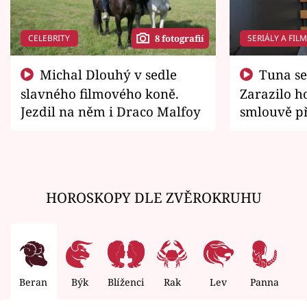
CELEBRITY
SERIÁLY A FIL
8 fotografií
Michal Dlouhý v sedle
Tuna se chtěl vrátit domů.
slavného filmového koně.
Zarazilo ho
Jezdil na něm i Draco Malfoy
smlouvě př
zemřít
HOROSKOPY DLE ZVĚROKRUHU
Beran
Býk
Blíženci
Rak
Lev
Panna
V