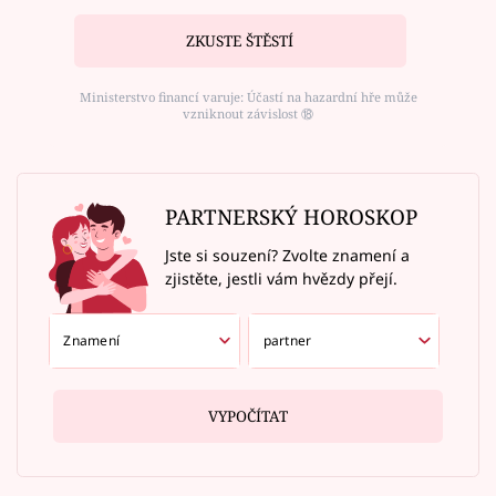
ZKUSTE ŠTĚSTÍ
Ministerstvo financí varuje: Účastí na hazardní hře může
vzniknout závislost ⑱
PARTNERSKÝ HOROSKOP
Jste si souzení? Zvolte znamení a
zjistěte, jestli vám hvězdy přejí.
VYPOČÍTAT