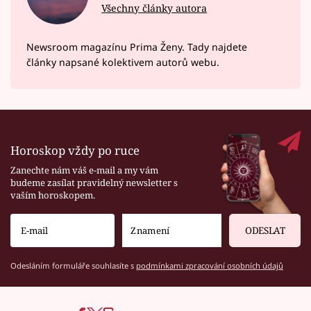
Všechny články autora
Newsroom magazínu Prima Ženy. Tady najdete
články napsané kolektivem autorů webu.
Horoskop vždy po ruce
Zanechte nám váš e-mail a my vám
budeme zasílat pravidelný newsletter s
vaším horoskopem.
ODESLAT
Odesláním formuláře souhlasíte s
podmínkami zpracování osobních údajů