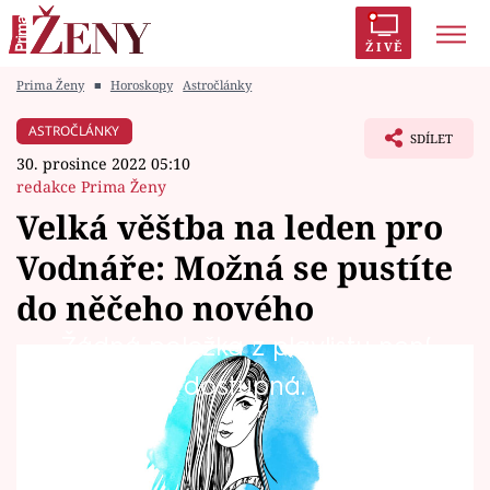
ŽIVĚ
Prima Ženy
■
Horoskopy
Astročlánky
Trendy:
Polabí
Inspekce
Prostřeno!
AYTO?
ASTROČLÁNKY
SDÍLET
Módní alarm
Zrádci
Proměny
30. prosince 2022 05:10
redakce Prima Ženy
Velká věštba na leden pro
Vodnáře: Možná se pustíte
Témata
do něčeho nového
Celebrity
Žádná položka z playlistu není
Co čeká Vodnáře v prvním měsíci roku 2023?
dostupná.
Vztahy
Na co byste si měli dát pozor, čeho se
Seriály
vyvarovat a co byste naopak neměli
promeškat? A jaké novoroční kouzlo vám