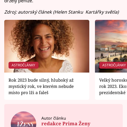
držely peníze.
Zdroj: autorský článek (Helen Stanku Kartářky světla)
ASTROČLÁNKY
ASTROČLÁNKY
Rok 2023 bude silný, hluboký až
Velký horosk
mystický rok, ve kterém nebude
rok 2023. Eko
místo pro lži a faleš
prezidentské
Autor článku
redakce Prima Ženy