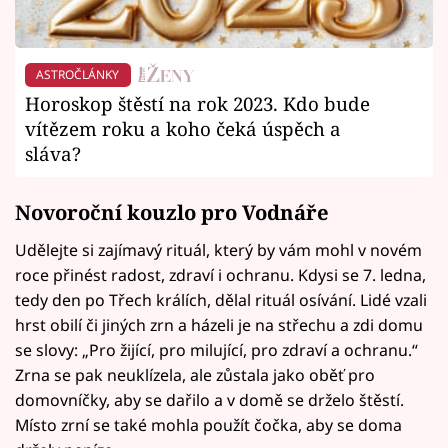
ASTROČLÁNKY
Horoskop štěstí na rok 2023. Kdo bude
vítězem roku a koho čeká úspěch a
sláva?
Novoroční kouzlo pro Vodnáře
Udělejte si zajímavý rituál, který by vám mohl v novém
roce přinést radost, zdraví i ochranu. Kdysi se 7. ledna,
tedy den po Třech králích, dělal rituál osívání. Lidé vzali
hrst obilí či jiných zrn a házeli je na střechu a zdi domu
se slovy: „Pro žijící, pro milující, pro zdraví a ochranu.“
Zrna se pak neuklízela, ale zůstala jako oběť pro
domovníčky, aby se dařilo a v domě se drželo štěstí.
Místo zrní se také mohla použít čočka, aby se doma