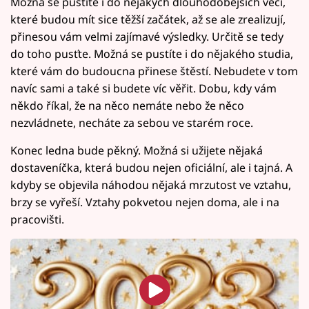
Možná se pustíte i do nějakých dlouhodobějších věcí,
které budou mít sice těžší začátek, až se ale zrealizují,
přinesou vám velmi zajímavé výsledky. Určitě se tedy
do toho pusťte. Možná se pustíte i do nějakého studia,
které vám do budoucna přinese štěstí. Nebudete v tom
navíc sami a také si budete víc věřit. Dobu, kdy vám
někdo říkal, že na něco nemáte nebo že něco
nezvládnete, necháte za sebou ve starém roce.
Konec ledna bude pěkný. Možná si užijete nějaká
dostaveníčka, která budou nejen oficiální, ale i tajná. A
kdyby se objevila náhodou nějaká mrzutost ve vztahu,
brzy se vyřeší. Vztahy pokvetou nejen doma, ale i na
pracovišti.