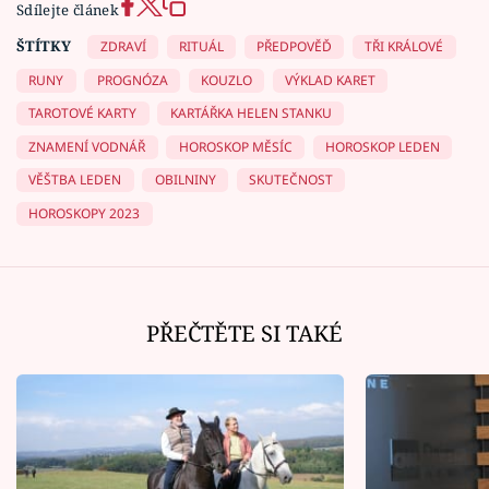
Sdílejte článek
ŠTÍTKY
ZDRAVÍ
RITUÁL
PŘEDPOVĚĎ
TŘI KRÁLOVÉ
RUNY
PROGNÓZA
KOUZLO
VÝKLAD KARET
TAROTOVÉ KARTY
KARTÁŘKA HELEN STANKU
ZNAMENÍ VODNÁŘ
HOROSKOP MĚSÍC
HOROSKOP LEDEN
VĚŠTBA LEDEN
OBILNINY
SKUTEČNOST
HOROSKOPY 2023
PŘEČTĚTE SI TAKÉ