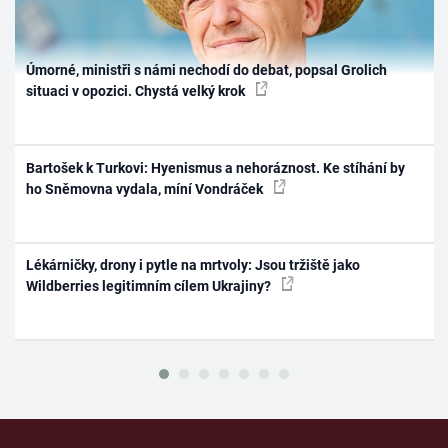
Úmorné, ministři s námi nechodí do debat, popsal Grolich
situaci v opozici. Chystá velký krok
Bartošek k Turkovi: Hyenismus a nehoráznost. Ke stíhání by
ho Sněmovna vydala, míní Vondráček
Lékárničky, drony i pytle na mrtvoly: Jsou tržiště jako
Wildberries legitimním cílem Ukrajiny?