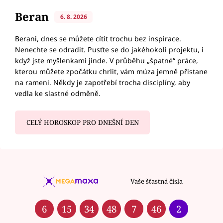
Beran
6. 8. 2026
Berani, dnes se můžete cítit trochu bez inspirace.
Nenechte se odradit. Pusťte se do jakéhokoli projektu, i
když jste myšlenkami jinde. V průběhu „špatné“ práce,
kterou můžete zpočátku chrlit, vám múza jemně přistane
na rameni. Někdy je zapotřebí trocha disciplíny, aby
vedla ke slastné odměně.
CELÝ HOROSKOP PRO DNEŠNÍ DEN
Vaše šťastná čísla
6
15
34
48
7
46
2