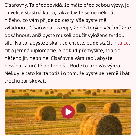
Císařovny. Ta předpovídá, že máte před sebou výzvy. Je
to velice šťastná karta, takže byste se neměli bát
ničeho, co vám přijde do cesty. Vše byste měli
zvládnout. Císařovna ukazuje, že některých věcí můžete
dosáhnout, aniž byste museli použít vyloženě tvrdou
sílu. Na to, abyste získali, co chcete, bude stačit
intuice
,
cit a jemná diplomacie. A pokud přemýšlíte, zda do
něčeho jít, nebo ne, Císařovna vám radí, abyste
neváhali a určitě do toho šli. Bude to pro vás výhra.
Někdy je tato karta totiž i o tom, že byste se neměli bát
trochu zariskovat.