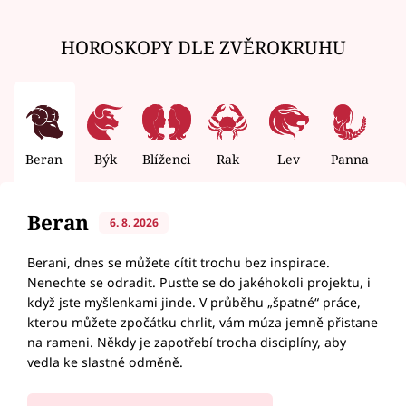
HOROSKOPY DLE ZVĚROKRUHU
Beran
Býk
Blíženci
Rak
Lev
Panna
V
Beran
6. 8. 2026
Berani, dnes se můžete cítit trochu bez inspirace.
Nenechte se odradit. Pusťte se do jakéhokoli projektu, i
když jste myšlenkami jinde. V průběhu „špatné“ práce,
kterou můžete zpočátku chrlit, vám múza jemně přistane
na rameni. Někdy je zapotřebí trocha disciplíny, aby
vedla ke slastné odměně.