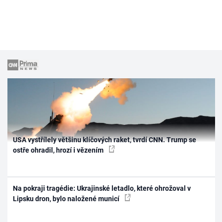
USA vystřílely většinu klíčových raket, tvrdí CNN. Trump se
ostře ohradil, hrozí i vězením
Na pokraji tragédie: Ukrajinské letadlo, které ohrožoval v
Lipsku dron, bylo naložené municí