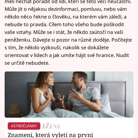
měli nechat poradit od lidí, kteří se této věci neúčastní.
Může jít o nějakou dezinformaci, pomluvu, nebo vám
někdo něco řekne o člověku, na kterém vám záleží, a
nebude to pravda. Cílem toho všeho bude poškodit
vaše vztahy. Může se i stát, že někdo zaútočí na vaši
peněženku. Dávejte si pozor na různé zloděje. Počítejte
s tím, že někdo vyzkouší, nakolik se dokážete
orientovat v lidech a jak umíte hájit své hranice. Nudit
se určitě nebudete.
ASTROČLÁNKY
Znamení, která vyletí na první