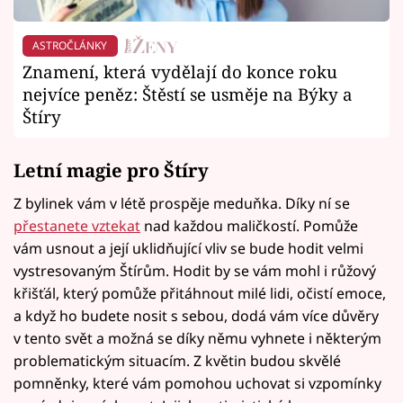
ASTROČLÁNKY
Znamení, která vydělají do konce roku
nejvíce peněz: Štěstí se usměje na Býky a
Štíry
Letní magie pro Štíry
Z bylinek vám v létě prospěje meduňka. Díky ní se
přestanete vztekat
nad každou maličkostí. Pomůže
vám usnout a její uklidňující vliv se bude hodit velmi
vystresovaným Štírům. Hodit by se vám mohl i růžový
křišťál, který pomůže přitáhnout milé lidi, očistí emoce,
a když ho budete nosit s sebou, dodá vám více důvěry
v tento svět a možná se díky němu vyhnete i některým
problematickým situacím. Z květin budou skvělé
pomněnky, které vám pomohou uchovat si vzpomínky