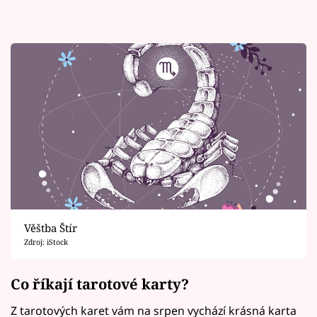
Věštba Štír
Zdroj: iStock
Co říkají tarotové karty?
Z tarotových karet vám na srpen vychází krásná karta