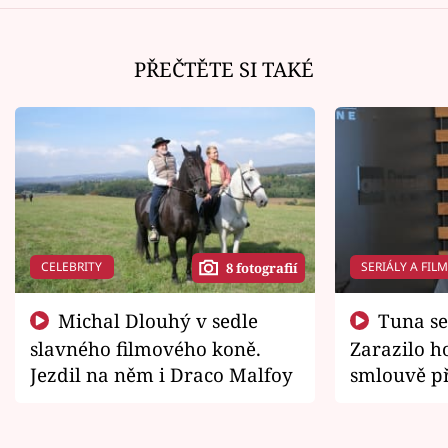
PŘEČTĚTE SI TAKÉ
CELEBRITY
SERIÁLY A FIL
8 fotografií
Michal Dlouhý v sedle
Tuna se chtěl vrátit domů.
slavného filmového koně.
Zarazilo ho
Jezdil na něm i Draco Malfoy
smlouvě př
zemřít