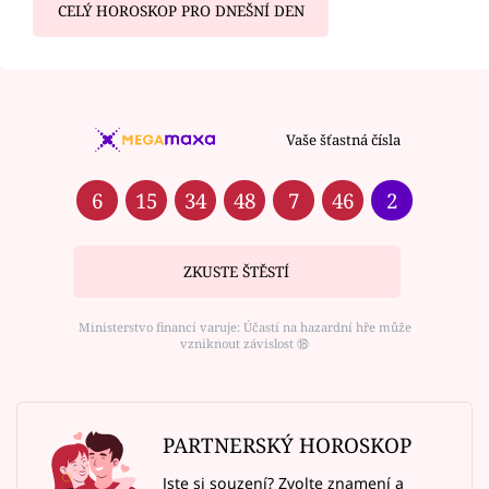
CELÝ HOROSKOP PRO DNEŠNÍ DEN
Vaše šťastná čísla
6
15
34
48
7
46
2
ZKUSTE ŠTĚSTÍ
Ministerstvo financí varuje: Účastí na hazardní hře může
vzniknout závislost ⑱
PARTNERSKÝ HOROSKOP
Jste si souzení? Zvolte znamení a