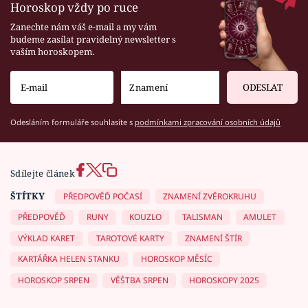
Horoskop vždy po ruce
Zanechte nám váš e-mail a my vám
budeme zasílat pravidelný newsletter s
vaším horoskopem.
ODESLAT
Odesláním formuláře souhlasíte s
podmínkami zpracování osobních údajů
Sdílejte článek
ŠTÍTKY
PŘEDPOVĚĎ POČASÍ
ZNAMENÍ ZVĚROKRUHU
PŘEDPOVĚĎ
RUNY
KOUZLO
TALISMAN
AMULET
VÝKLAD KARET
TAROTOVÉ KARTY
ZNAMENÍ ŠTÍR
KARTÁŘKA HELEN STANKU
HOROSKOP MĚSÍC
HOROSKOP SRPEN
VĚŠTBA SRPEN
HOROSKOPY 2025