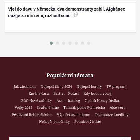
Vjel do davu v Německu, dva demonstranty zabil. Afghánec
dožije za mřížemi, rozhodl soud
Populární témata
Jak zhubnout
Nejlepší filmy 2024
Nejlepší horory
TV program
Změna času
Partie
Počasí
Kdy budou volby
ZOO Nové začátky
Auto – katalog
7 pádů Honzy Dědka
Volby 2025
Svařené víno
Tatarák podle Pohlreicha
Aloe vera
Pěstování lichořeřišnice
Výpočet ascendentu
Tvarohové knedlíky
Nejlepší palačinky
Švestkový koláč