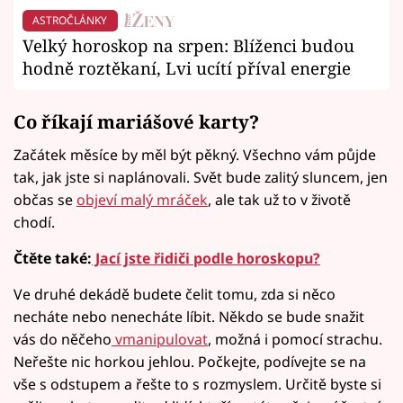
ASTROČLÁNKY
Velký horoskop na srpen: Blíženci budou
hodně roztěkaní, Lvi ucítí příval energie
Co říkají mariášové karty?
Začátek měsíce by měl být pěkný. Všechno vám půjde
tak, jak jste si naplánovali. Svět bude zalitý sluncem, jen
občas se
objeví malý mráček
, ale tak už to v životě
chodí.
Čtěte také:
Jací jste řidiči podle horoskopu?
Ve druhé dekádě budete čelit tomu, zda si něco
necháte nebo nenecháte líbit. Někdo se bude snažit
vás do něčeho
vmanipulovat
, možná i pomocí strachu.
Neřešte nic horkou jehlou. Počkejte, podívejte se na
vše s odstupem a řešte to s rozmyslem. Určitě byste si