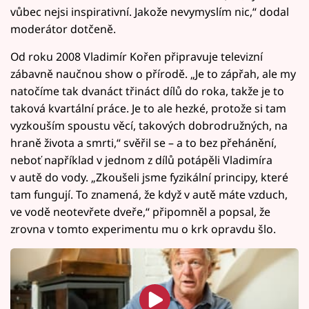
vůbec nejsi inspirativní. Jakože nevymyslím nic,“ dodal
moderátor dotčeně.
Od roku 2008 Vladimír Kořen připravuje televizní
zábavně naučnou show o přírodě. „Je to zápřah, ale my
natočíme tak dvanáct třináct dílů do roka, takže je to
taková kvartální práce. Je to ale hezké, protože si tam
vyzkouším spoustu věcí, takových dobrodružných, na
hraně života a smrti,“ svěřil se – a to bez přehánění,
neboť například v jednom z dílů potápěli Vladimíra
v autě do vody. „Zkoušeli jsme fyzikální principy, které
tam fungují. To znamená, že když v autě máte vzduch,
ve vodě neotevřete dveře,“ připomněl a popsal, že
zrovna v tomto experimentu mu o krk opravdu šlo.