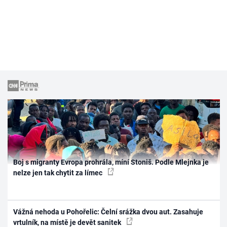
Boj s migranty Evropa prohrála, míní Stoniš. Podle Mlejnka je
nelze jen tak chytit za límec
Vážná nehoda u Pohořelic: Čelní srážka dvou aut. Zasahuje
vrtulník, na místě je devět sanitek