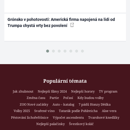
Grónsko v pohotovosti: Americká firma napojená na lidi od
Trumpa chystá vrty bez povolení
Populární témata
Jak zhubnout
Nejlepší filmy 2024
Nejlepší horory
TV program
Změna času
Partie
Počasí
Kdy budou volby
ZOO Nové začátky
Auto – katalog
7 pádů Honzy Dědka
Volby 2025
Svařené víno
Tatarák podle Pohlreicha
Aloe vera
Pěstování lichořeřišnice
Výpočet ascendentu
Tvarohové knedlíky
Nejlepší palačinky
Švestkový koláč