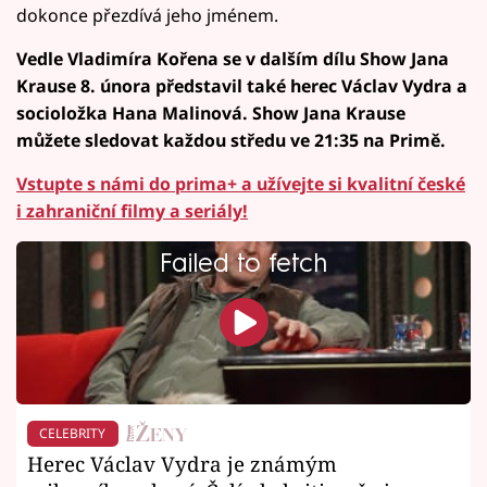
dokonce přezdívá jeho jménem.
Vedle Vladimíra Kořena se v dalším dílu Show Jana
Krause 8. února představil také herec Václav Vydra a
socioložka Hana Malinová. Show Jana Krause
můžete sledovat každou středu ve 21:35 na Primě.
Vstupte s námi do prima+ a užívejte si kvalitní české
i zahraniční filmy a seriály!
Failed to fetch
CELEBRITY
Herec Václav Vydra je známým