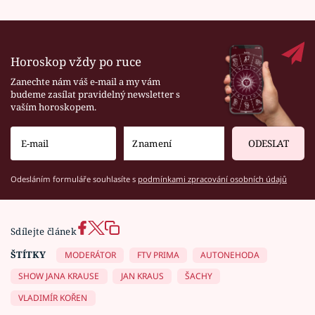
Horoskop vždy po ruce
Zanechte nám váš e-mail a my vám
budeme zasílat pravidelný newsletter s
vaším horoskopem.
ODESLAT
Odesláním formuláře souhlasíte s
podmínkami zpracování osobních údajů
Sdílejte článek
ŠTÍTKY
MODERÁTOR
FTV PRIMA
AUTONEHODA
SHOW JANA KRAUSE
JAN KRAUS
ŠACHY
VLADIMÍR KOŘEN