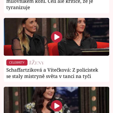
milovníkem koní. Čelí ale kritice, že je
tyranizuje
CELEBRITY
Schaffartziková a Vítečková: Z policistek
se staly mistryně světa v tanci na tyči