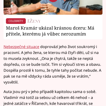
CELEBRITY
Maroš Kramár ukázal krásnou dceru: Má
přítele, kterému já vůbec nerozumím
Nebezpečné situace
doprovází jeho život soukromý i
pracovní. A jeho žena, se kterou má čtyři děti, už si na
to musela zvyknout. „Ona je chytrá, takže se neptá
dopředu, co se bude točit. Tím si vyloučí stres a obavu.
Dospěla prostě k tomu, že tyhle tahy počítat nebude. A
pak se na mě vždycky ráda usměje, že se vrátím,“
vysvětlil.
Auta jsou prý v jeho případě kapitolou sama o sobě.
Vladimír má totiž za sebou už celkem 46 nehod – a
jedné zatáčce v Říčanech, kde havaroval třikrát, se