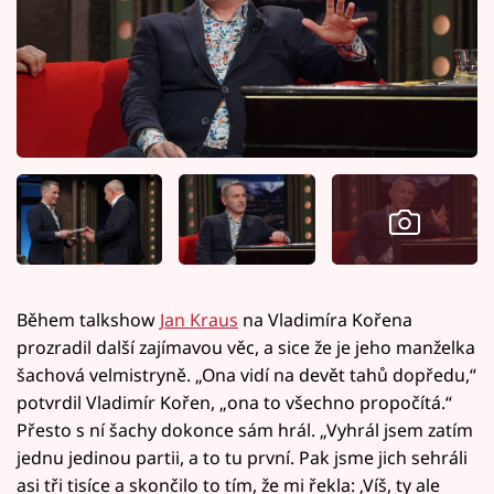
Během talkshow
Jan Kraus
na Vladimíra Kořena
prozradil další zajímavou věc, a sice že je jeho manželka
šachová velmistryně. „Ona vidí na devět tahů dopředu,“
potvrdil Vladimír Kořen, „ona to všechno propočítá.“
Přesto s ní šachy dokonce sám hrál. „Vyhrál jsem zatím
jednu jedinou partii, a to tu první. Pak jsme jich sehráli
asi tři tisíce a skončilo to tím, že mi řekla: ‚Víš, ty ale