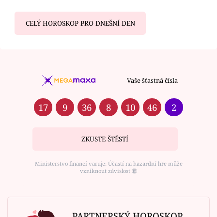
CELÝ HOROSKOP PRO DNEŠNÍ DEN
Vaše šťastná čísla
17
9
36
8
10
46
2
ZKUSTE ŠTĚSTÍ
Ministerstvo financí varuje: Účastí na hazardní hře může
vzniknout závislost ⑱
PARTNERSKÝ HOROSKOP