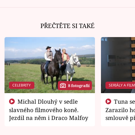
PŘEČTĚTE SI TAKÉ
CELEBRITY
SERIÁLY A FIL
8 fotografií
Michal Dlouhý v sedle
Tuna se chtěl vrátit domů.
slavného filmového koně.
Zarazilo ho
Jezdil na něm i Draco Malfoy
smlouvě př
zemřít