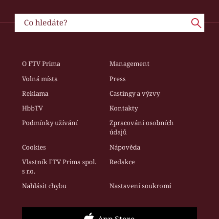
O FTV Prima
Management
Volná místa
Press
Reklama
Castingy a výzvy
HbbTV
Kontakty
Podmínky užívání
Zpracování osobních
údajů
Cookies
Nápověda
Vlastník FTV Prima spol.
Redakce
s r.o.
Nahlásit chybu
Nastavení soukromí
App Store