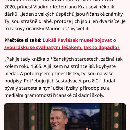
2020, přinesl Vladimír Kořen Janu Krausovi několik
dárků. „Jeden z velkých úspěchů jsou říčanské známky.
Ty jsou strašně drahé, protože jich jsou jen dva tisíce. Je
to takový říčanský Mauricius,“ vysvětlil.
Přečtěte si také:
Lukáš Pavlásek musel bojovat o
svou lásku se svalnatým fešákem. Jak to dopadlo?
„Pak je tady knížka o říčanských starostech, začíná tak
kolem roku 1605. A já jsem na stránce 88, kdybyste
hledal. A potom jsem přinesl lístky, ty jsou na vaše
podpisy. Potřebuju jich šestadvacet pro 8.C,“ dodal
bývalý starosta a nyní učitel fyziky, přírodopisu a
mediální gramotnosti říčanské základní školy.