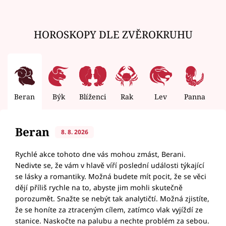
HOROSKOPY DLE ZVĚROKRUHU
Beran
Býk
Blíženci
Rak
Lev
Panna
V
Beran
8. 8. 2026
Rychlé akce tohoto dne vás mohou zmást, Berani.
Nedivte se, že vám v hlavě víří poslední události týkající
se lásky a romantiky. Možná budete mít pocit, že se věci
dějí příliš rychle na to, abyste jim mohli skutečně
porozumět. Snažte se nebýt tak analytičtí. Možná zjistíte,
že se honíte za ztraceným cílem, zatímco vlak vyjíždí ze
stanice. Naskočte na palubu a nechte problém za sebou.