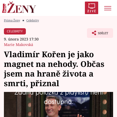
ŽIVĚ
Prima Ženy
■
Celebrity
Trendy:
Polabí
Inspekce
Prostřeno!
AYTO?
CELEBRITY
SDÍLET
Módní alarm
Zrádci
Proměny
9. února 2023 17:30
Marie Makovská
Vladimír Kořen je jako
magnet na nehody. Občas
Témata
jsem na hraně života a
Celebrity
smrti, přiznal
Žádná položka z playlistu není
Vztahy
Málokdo ví, že známý televizní moderátor a
dostupná.
Seriály
popularizátor vědy Vladimír Kořen (49) byl
donedávna navíc i starostou Říčan. V oblíbené