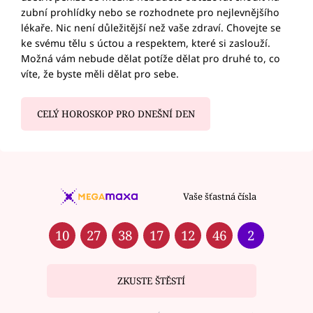
zubní prohlídky nebo se rozhodnete pro nejlevnějšího
lékaře. Nic není důležitější než vaše zdraví. Chovejte se
ke svému tělu s úctou a respektem, které si zaslouží.
Možná vám nebude dělat potíže dělat pro druhé to, co
víte, že byste měli dělat pro sebe.
CELÝ HOROSKOP PRO DNEŠNÍ DEN
Vaše šťastná čísla
10
27
38
17
12
46
2
ZKUSTE ŠTĚSTÍ