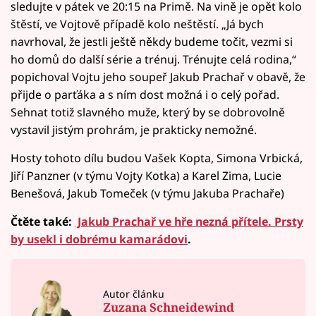
sledujte v pátek ve 20:15 na Primě. Na vině je opět kolo
štěstí, ve Vojtově případě kolo neštěstí. „Já bych
navrhoval, že jestli ještě někdy budeme točit, vezmi si
ho domů do další série a trénuj. Trénujte celá rodina,“
popichoval Vojtu jeho soupeř Jakub Prachař v obavě, že
přijde o parťáka a s ním dost možná i o celý pořad.
Sehnat totiž slavného muže, který by se dobrovolně
vystavil jistým prohrám, je prakticky nemožné.
Hosty tohoto dílu budou Vašek Kopta, Simona Vrbická,
Jiří Panzner (v týmu Vojty Kotka) a Karel Zima, Lucie
Benešová, Jakub Tomeček (v týmu Jakuba Prachaře)
Čtěte také:
Jakub Prachař ve hře nezná přítele. Prsty
by usekl i dobrému kamarádovi
.
Autor článku
Zuzana Schneidewind