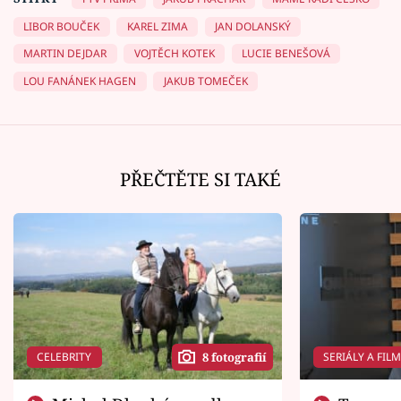
LIBOR BOUČEK
KAREL ZIMA
JAN DOLANSKÝ
MARTIN DEJDAR
VOJTĚCH KOTEK
LUCIE BENEŠOVÁ
LOU FANÁNEK HAGEN
JAKUB TOMEČEK
PŘEČTĚTE SI TAKÉ
CELEBRITY
SERIÁLY A FIL
8 fotografií