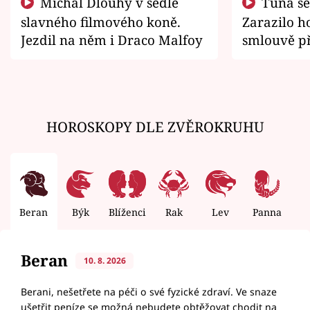
Michal Dlouhý v sedle
Tuna se chtěl vrátit domů.
slavného filmového koně.
Zarazilo ho
Jezdil na něm i Draco Malfoy
smlouvě př
zemřít
HOROSKOPY DLE ZVĚROKRUHU
Beran
Býk
Blíženci
Rak
Lev
Panna
V
Beran
10. 8. 2026
Berani, nešetřete na péči o své fyzické zdraví. Ve snaze
ušetřit peníze se možná nebudete obtěžovat chodit na