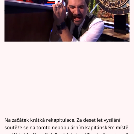
Horoskopy
Jakubem Prachařem neustál. Co se stalo?
Sledujte prima+
Filmový festival Karlovy Vary
Pořady
Mámy sobě
Přihlášení
Sledujte nás
Na začátek krátká rekapitulace. Za deset let vysílání
soutěže se na tomto nepopulárním kapitánském místě