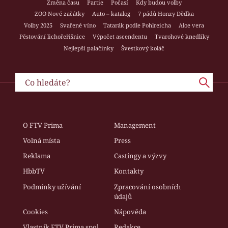
Změna času
Partie
Počasí
Kdy budou volby
ZOO Nové začátky
Auto – katalog
7 pádů Honzy Dědka
Volby 2025
Svařené víno
Tatarák podle Pohlreicha
Aloe vera
Pěstování lichořeřišnice
Výpočet ascendentu
Tvarohové knedlíky
Nejlepší palačinky
Švestkový koláč
O FTV Prima
Management
Volná místa
Press
Reklama
Castingy a výzvy
HbbTV
Kontakty
Podmínky užívání
Zpracování osobních
údajů
Cookies
Nápověda
Vlastník FTV Prima spol.
Redakce