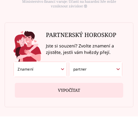
Ministerstvo financí varuje: Účastí na hazardní hře může
vzniknout závislost ⑱
PARTNERSKÝ HOROSKOP
Jste si souzení? Zvolte znamení a
zjistěte, jestli vám hvězdy přejí.
VYPOČÍTAT