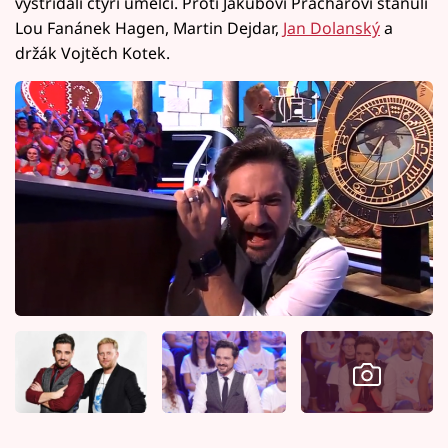
vystřídali čtyři umělci. Proti Jakubovi Prachařovi stanuli
Lou Fanánek Hagen, Martin Dejdar,
Jan Dolanský
a
držák Vojtěch Kotek.