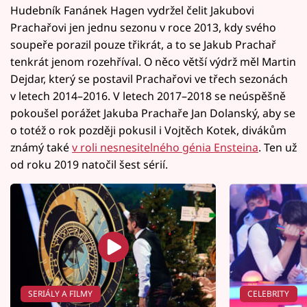
Hudebník Fanánek Hagen vydržel čelit Jakubovi
Prachařovi jen jednu sezonu v roce 2013, kdy svého
soupeře porazil pouze třikrát, a to se Jakub Prachař
tenkrát jenom rozehříval. O něco větší výdrž měl Martin
Dejdar, který se postavil Prachařovi ve třech sezonách
v letech 2014–2016. V letech 2017–2018 se neúspěšně
pokoušel porážet Jakuba Prachaře Jan Dolanský, aby se
o totéž o rok později pokusil i Vojtěch Kotek, divákům
známý také
v roli nesnesitelného génia Ensteina
. Ten už
od roku 2019 natočil šest sérií.
SERIÁLY A FILMY
CELEBRITY