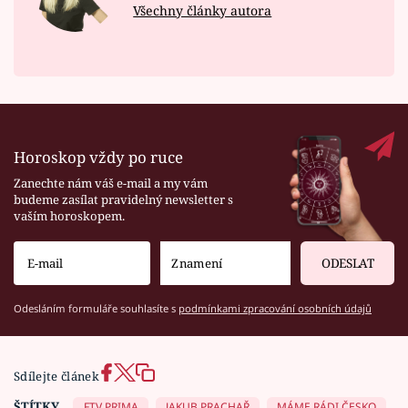
Všechny články autora
Horoskop vždy po ruce
Zanechte nám váš e-mail a my vám
budeme zasílat pravidelný newsletter s
vaším horoskopem.
ODESLAT
Odesláním formuláře souhlasíte s
podmínkami zpracování osobních údajů
Sdílejte článek
ŠTÍTKY
FTV PRIMA
JAKUB PRACHAŘ
MÁME RÁDI ČESKO