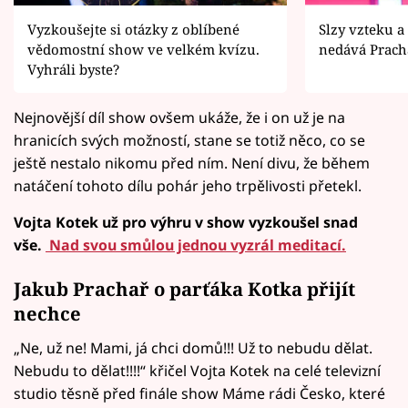
Vyzkoušejte si otázky z oblíbené
Slzy vzteku a
vědomostní show ve velkém kvízu.
nedává Prach
Vyhráli byste?
Nejnovější díl show ovšem ukáže, že i on už je na
hranicích svých možností, stane se totiž něco, co se
ještě nestalo nikomu před ním. Není divu, že během
natáčení tohoto dílu pohár jeho trpělivosti přetekl.
Vojta Kotek už pro výhru v show vyzkoušel snad
vše.
Nad svou smůlou jednou vyzrál meditací.
Jakub Prachař o parťáka Kotka přijít
nechce
„Ne, už ne! Mami, já chci domů!!! Už to nebudu dělat.
Nebudu to dělat!!!!“ křičel Vojta Kotek na celé televizní
studio těsně před finále show Máme rádi Česko, které