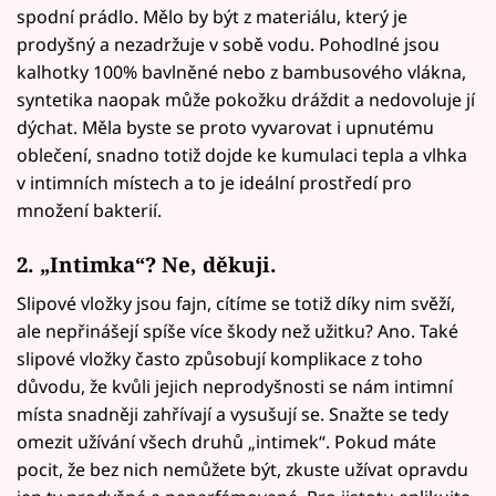
spodní prádlo. Mělo by být z materiálu, který je
prodyšný a nezadržuje v sobě vodu. Pohodlné jsou
kalhotky 100% bavlněné nebo z bambusového vlákna,
syntetika naopak může pokožku dráždit a nedovoluje jí
dýchat. Měla byste se proto vyvarovat i upnutému
oblečení, snadno totiž dojde ke kumulaci tepla a vlhka
v intimních místech a to je ideální prostředí pro
množení bakterií.
2. „Intimka“? Ne, děkuji.
Slipové vložky jsou fajn, cítíme se totiž díky nim svěží,
ale nepřinášejí spíše více škody než užitku? Ano. Také
slipové vložky často způsobují komplikace z toho
důvodu, že kvůli jejich neprodyšnosti se nám intimní
místa snadněji zahřívají a vysušují se. Snažte se tedy
omezit užívání všech druhů „intimek“. Pokud máte
pocit, že bez nich nemůžete být, zkuste užívat opravdu