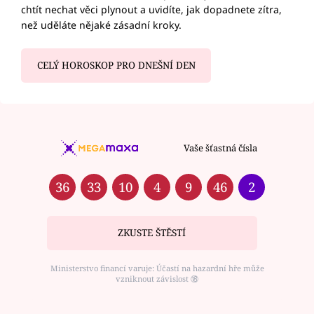
chtít nechat věci plynout a uvidíte, jak dopadnete zítra,
než uděláte nějaké zásadní kroky.
CELÝ HOROSKOP PRO DNEŠNÍ DEN
Vaše šťastná čísla
36
33
10
4
9
46
2
ZKUSTE ŠTĚSTÍ
Ministerstvo financí varuje: Účastí na hazardní hře může
vzniknout závislost ⑱