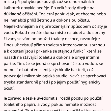
místa při pohybu posouvají, což se u normálních
kalhotek obvykle neděje. Po velké tedy dbejte na
důkladné očištění. Toaletní papír však, ať chceme nebo
ne, nenabízí příliš šetrnou a dokonalou očistu.
Nejefektivnějším a nejpřirozenějším způsobem očisty je
voda. Pokud nemáte doma místo na bidet a do sprchy
či vany se vám po použití toalety nechce, nezoufejte.
Dnes už existují přímo toalety s integrovanou sprchou
a k dostání jsou i prkénka se stejnou funkcí, která se
nasadí na stávající toaletu a dokonale omyjí intimní
partie. Tím, že se jedná o sprchování čistou vodou, se
nemusíte bát přenesení jakýchkoliv bakterií, což
potvrzuje i mikrobiologická studie. Navíc se sprchovací
tryska standardně před i po jejím použití hygienicky
očistí.
Je zpravidla těžké uvědomit si rozdíl pocitu po použití
toaletního papíru a vody, pokud nemáte možnost
porovnání. Zkuste proto navštívit například testovací