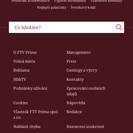
Pěstování lichořeřišnice
Výpočet ascendentu
Tvarohové knedlíky
Nejlepší palačinky
Švestkový koláč
O FTV Prima
Management
Volná místa
Press
Reklama
Castingy a výzvy
HbbTV
Kontakty
Podmínky užívání
Zpracování osobních
údajů
Cookies
Nápověda
Vlastník FTV Prima spol.
Redakce
s r.o.
Nahlásit chybu
Nastavení soukromí