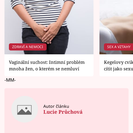
ZDRAVÍ A NEMOCI
SEX A VZTAHY
Vaginální suchost: Intimní problém
Kegelovy cvik
mnoha žen, o kterém se nemluví
cítit jako se
-MM-
Autor článku
Lucie Průchová