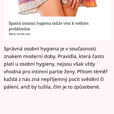
Horoskopy
Sledujte prima+
Špatná intimní hygiena může vést k velkým
Filmový festival Karlovy Vary
problémům
Zdroj: istock.com
Pořady
Správná osobní hygiena je v současnosti
Mámy sobě
znakem moderní doby. Pravidla, která často
platí u osobní hygieny, nejsou však vždy
Přihlášení
vhodná pro intimní partie ženy. Přitom téměř
každá z nás zná nepříjemný pocit svědění či
Sledujte nás
pálení, aniž by tušila, čím je to způsobené.