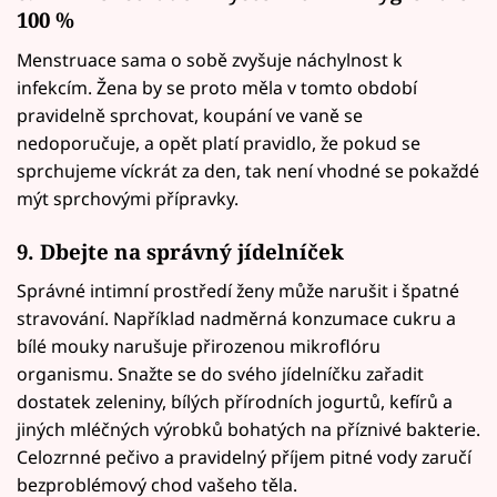
100 %
Menstruace sama o sobě zvyšuje náchylnost k
infekcím. Žena by se proto měla v tomto období
pravidelně sprchovat, koupání ve vaně se
nedoporučuje, a opět platí pravidlo, že pokud se
sprchujeme víckrát za den, tak není vhodné se pokaždé
mýt sprchovými přípravky.
9. Dbejte na správný jídelníček
Správné intimní prostředí ženy může narušit i špatné
stravování. Například nadměrná konzumace cukru a
bílé mouky narušuje přirozenou mikroflóru
organismu. Snažte se do svého jídelníčku zařadit
dostatek zeleniny, bílých přírodních jogurtů, kefírů a
jiných mléčných výrobků bohatých na příznivé bakterie.
Celozrnné pečivo a pravidelný příjem pitné vody zaručí
bezproblémový chod vašeho těla.