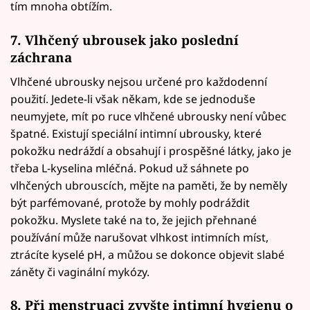
tím mnoha obtížím.
7. Vlhčený ubrousek jako poslední
záchrana
Vlhčené ubrousky nejsou určené pro každodenní
použití. Jedete-li však někam, kde se jednoduše
neumyjete, mít po ruce vlhčené ubrousky není vůbec
špatné. Existují speciální intimní ubrousky, které
pokožku nedráždí a obsahují i prospěšné látky, jako je
třeba L-kyselina mléčná. Pokud už sáhnete po
vlhčených ubrouscích, mějte na paměti, že by neměly
být parfémované, protože by mohly podráždit
pokožku. Myslete také na to, že jejich přehnané
používání může narušovat vlhkost intimních míst,
ztrácíte kyselé pH, a můžou se dokonce objevit slabé
záněty či vaginální mykózy.
8. Při menstruaci zvyšte intimní hygienu o