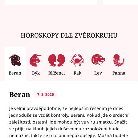
zemřít
HOROSKOPY DLE ZVĚROKRUHU
Beran
Býk
Blíženci
Rak
Lev
Panna
V
Beran
7. 8. 2026
Je velmi pravděpodobné, že nejlepším řešením je dnes
jednoduše se vzdát kontroly, Berani. Pokud jde o srdeční
záležitosti, ostatní lidé mohou být ve víru zmatku. Snažit
se přijít na kloub jejich duševnímu rozpoložení bude
nemožné, takže se o to ani nepokoušejte. Možná budete