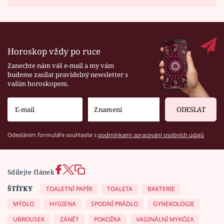
Horoskop vždy po ruce
Zanechte nám váš e-mail a my vám
budeme zasílat pravidelný newsletter s
vaším horoskopem.
ODESLAT
Odesláním formuláře souhlasíte s
podmínkami zpracování osobních údajů
Sdílejte článek
ŠTÍTKY
TOALETNÍ PAPÍR
TOALETA
BAKTERIE
MÝDLO
HYGIENA
SPODNÍ PRÁDLO
GYNEKOLOGIE
UBROUSEK
ZÁNĚT
POKOŽKA
VAGINÁLNÍ MYKÓZA