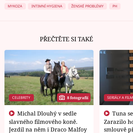
MYKOZA
INTIMNÍ HYGIENA
ŽENSKÉ PROBLÉMY
PH
PŘEČTĚTE SI TAKÉ
CELEBRITY
SERIÁLY A FIL
8 fotografií
Michal Dlouhý v sedle
Tuna se chtěl vrátit domů.
slavného filmového koně.
Zarazilo ho
Jezdil na něm i Draco Malfoy
smlouvě př