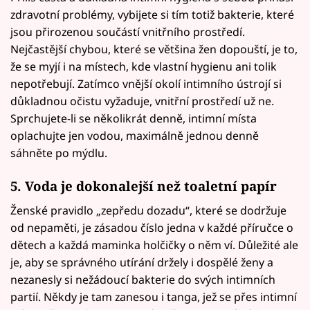
zdravotní problémy, vybijete si tím totiž bakterie, které
jsou přirozenou součástí vnitřního prostředí.
Nejčastější chybou, které se většina žen dopouští, je to,
že se myjí i na místech, kde vlastní hygienu ani tolik
nepotřebují. Zatímco vnější okolí intimního ústrojí si
důkladnou očistu vyžaduje, vnitřní prostředí už ne.
Sprchujete-li se několikrát denně, intimní místa
oplachujte jen vodou, maximálně jednou denně
sáhněte po mýdlu.
5. Voda je dokonalejší než toaletní papír
Ženské pravidlo „zepředu dozadu“, které se dodržuje
od nepaměti, je zásadou číslo jedna v každé příručce o
dětech a každá maminka holčičky o něm ví. Důležité ale
je, aby se správného utírání držely i dospělé ženy a
nezanesly si nežádoucí bakterie do svých intimních
partií. Někdy je tam zanesou i tanga, jež se přes intimní