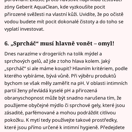
zóny Geberit AquaClean, kde vyzkoušíte pocit
přirozené svěžesti na vlastní kůži. Uvidíte, že po očistě
vodou budete mít pocit dokonalé čistoty a do toho se
vyplatí investovat.
6. „Sprcháč“ musí hlavně vonět – omyl!
Dnes narazíme v drogeriích na tolik mýdel a
sprchových gelů, až jde z toho hlava kolem. Jaký
„sprcháč“ si ale máme koupit? Hlavním kritériem, podle
kterého vybíráme, bývá vůně. Při výběru produktů
bychom se však měly zaměřit na pH. V oblasti intimních
partií ženy převládá kyselé pH a přirozená
obranyschopnost může být snadno narušena tím, že
použijeme obyčejné mýdlo či sprchové gely, které jsou
zásadité, parfémované a mohou podráždit citlivou
pokožku. K mytí tedy používejte takové prostředky,
které jsou přímo určené k intimní hygieně. Předejdete