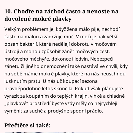
10. Choďte na záchod často a nenoste na
dovolené mokré plavky
Velkým problémem je, když žena málo pije, nechodí
často na malou a zadržuje moč. V moči je pak větší
obsah bakterií, které nedělají dobrotu v močovém
ústrojí a mohou způsobit zánět močových cest,
močového měchýře, dokonce i ledvin. Nebezpečí
zánětu či jiného onemocnění také nastává ve chvíli, kdy
na sobě máme mokré plavky, které na nás neuschnou
lusknutím prstu. U nás už koupací sezona
pravděpodobně letos skončila. Pokud však plánujete
vyrazit za koupáním do teplých krajin, vlhké a chladné
„plavkové“ prostředí byste vždy měly co nejrychleji
vyměnit za suché a prodyšné spodní prádlo.
Přečtěte si také: