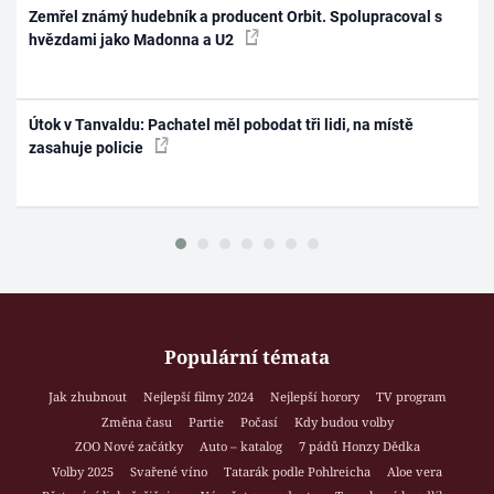
Zemřel známý hudebník a producent Orbit. Spolupracoval s
hvězdami jako Madonna a U2
Útok v Tanvaldu: Pachatel měl pobodat tři lidi, na místě
zasahuje policie
Populární témata
Jak zhubnout
Nejlepší filmy 2024
Nejlepší horory
TV program
Změna času
Partie
Počasí
Kdy budou volby
ZOO Nové začátky
Auto – katalog
7 pádů Honzy Dědka
Volby 2025
Svařené víno
Tatarák podle Pohlreicha
Aloe vera