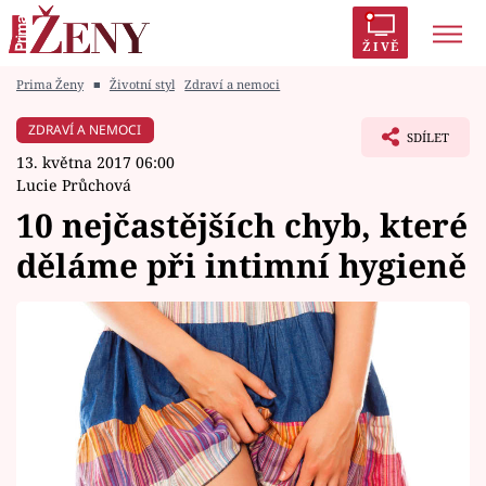
ŽIVĚ
Prima Ženy
■
Životní styl
Zdraví a nemoci
Trendy:
Polabí
Inspekce
Prostřeno!
AYTO?
ZDRAVÍ A NEMOCI
SDÍLET
Módní alarm
Zrádci
Proměny
13. května 2017 06:00
Lucie Průchová
10 nejčastějších chyb, které
děláme při intimní hygieně
Témata
Celebrity
Vztahy
Seriály