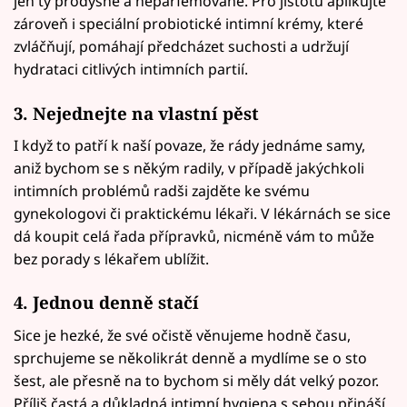
jen ty prodyšné a neparfémované. Pro jistotu aplikujte
zároveň i speciální probiotické intimní krémy, které
zvláčňují, pomáhají předcházet suchosti a udržují
hydrataci citlivých intimních partií.
3. Nejednejte na vlastní pěst
I když to patří k naší povaze, že rády jednáme samy,
aniž bychom se s někým radily, v případě jakýchkoli
intimních problémů radši zajděte ke svému
gynekologovi či praktickému lékaři. V lékárnách se sice
dá koupit celá řada přípravků, nicméně vám to může
bez porady s lékařem ublížit.
4. Jednou denně stačí
Sice je hezké, že své očistě věnujeme hodně času,
sprchujeme se několikrát denně a mydlíme se o sto
šest, ale přesně na to bychom si měly dát velký pozor.
Příliš častá a důkladná intimní hygiena s sebou přináší