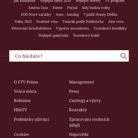
Jak zhubnout
Nejlepší filmy 2024
Nejlepší horory
TV program
Změna času
Partie
Počasí
Kdy budou volby
ZOO Nové začátky
Auto – katalog
7 pádů Honzy Dědka
Volby 2025
Svařené víno
Tatarák podle Pohlreicha
Aloe vera
Pěstování lichořeřišnice
Výpočet ascendentu
Tvarohové knedlíky
Nejlepší palačinky
Švestkový koláč
O FTV Prima
Management
Volná místa
Press
Reklama
Castingy a výzvy
HbbTV
Kontakty
Podmínky užívání
Zpracování osobních
údajů
Cookies
Nápověda