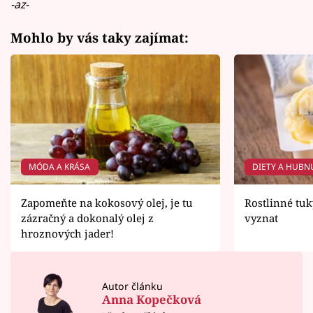
-az-
Mohlo by vás taky zajímat:
MÓDA A KRÁSA
DIETY A HUBN
Zapomeňte na kokosový olej, je tu
Rostlinné tuky
zázračný a dokonalý olej z
vyznat
hroznových jader!
Autor článku
Anna Kopečková