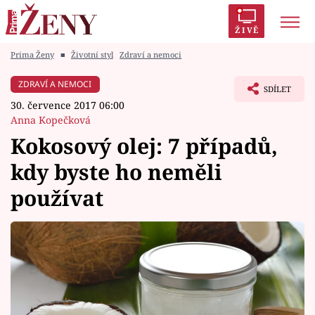
ŽIVĚ
Prima Ženy
■
Životní styl
Zdraví a nemoci
Trendy:
Polabí
Inspekce
Prostřeno!
AYTO?
ZDRAVÍ A NEMOCI
SDÍLET
Módní alarm
Zrádci
Proměny
30. července 2017 06:00
Anna Kopečková
Kokosový olej: 7 případů,
kdy byste ho neměli
Témata
používat
Celebrity
Vztahy
Seriály