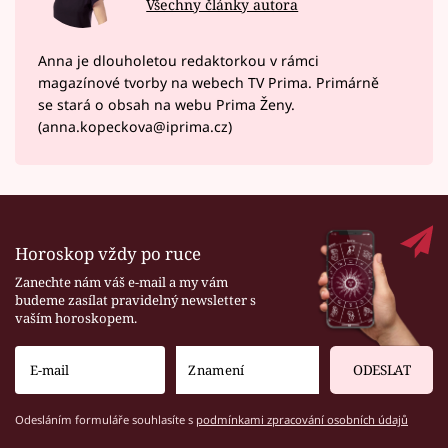
Všechny články autora
Anna je dlouholetou redaktorkou v rámci
magazínové tvorby na webech TV Prima. Primárně
se stará o obsah na webu Prima Ženy.
(anna.kopeckova@iprima.cz)
Horoskop vždy po ruce
Zanechte nám váš e-mail a my vám
budeme zasílat pravidelný newsletter s
vaším horoskopem.
ODESLAT
Odesláním formuláře souhlasíte s
podmínkami zpracování osobních údajů