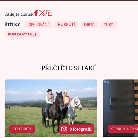
Sdílejte článek
ŠTÍTKY
OPALOVÁNÍ
HUBNUTÍ
DIETA
TUKY
KOKOSOVÝ OLEJ
PŘEČTĚTE SI TAKÉ
CELEBRITY
SERIÁLY A FIL
8 fotografií