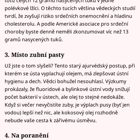
totiž celých 12 gramů nasycených tuků v jedné
polévkové lžíci. O těchto tucích většina vědeckých studií
tvrdí, že zvyšují riziko srdečních onemocnění a hladinu
cholesterolu. A podle Americké asociace pro srdeční
choroby byste denně neměli zkonzumovat víc než 13
gramů nasycených tuků.
3. Místo zubní pasty
Už jste o tom slyšeli? Tento starý ajurvédský postup, při
kterém se ústa vyplachují olejem, má zlepšovat ústní
hygienu a dech. Vědci bohužel nesouhlasí. Výzkumy
prokázaly, že fluoridové a bylinkové ústní vody snižují
počet bakterií v ústech, ale olej to stejné nedokáže.
Když si večer nevyčistíte zuby, je výplach pusy (byť jen
vodou) lepší než nic, ale kokosový olej rozhodně
nebude vaše cesta k zářivému úsměvu.
4. Na poranění