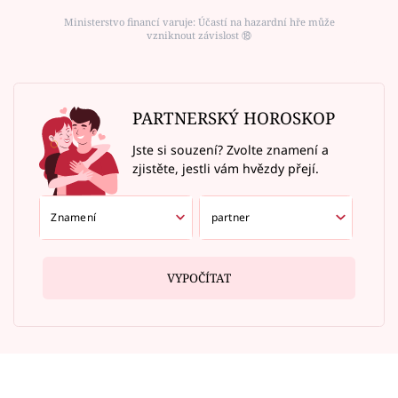
Ministerstvo financí varuje: Účastí na hazardní hře může
vzniknout závislost ⑱
PARTNERSKÝ HOROSKOP
Jste si souzení? Zvolte znamení a
zjistěte, jestli vám hvězdy přejí.
VYPOČÍTAT