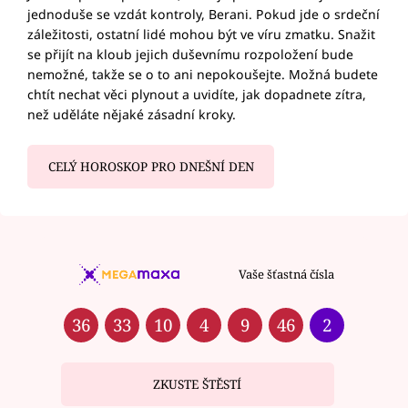
jednoduše se vzdát kontroly, Berani. Pokud jde o srdeční
záležitosti, ostatní lidé mohou být ve víru zmatku. Snažit
se přijít na kloub jejich duševnímu rozpoložení bude
nemožné, takže se o to ani nepokoušejte. Možná budete
chtít nechat věci plynout a uvidíte, jak dopadnete zítra,
než uděláte nějaké zásadní kroky.
CELÝ HOROSKOP PRO DNEŠNÍ DEN
Vaše šťastná čísla
36
33
10
4
9
46
2
ZKUSTE ŠTĚSTÍ