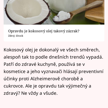
Horoskopy
Sledujte prima+
Filmový festival Karlovy Vary
Opravdu je kokosový olej takový zázrak?
Pořady
Zdroj: iStock
Mámy sobě
Kokosový olej je dokonalý ve všech směrech,
alespoň tak to podle dnešních trendů vypadá.
Přihlášení
Patří do zdravé kuchyně, používá se v
kosmetice a jeho vyznavači hlásají preventivní
účinky proti Alzheimerově chorobě a
Sledujte nás
cukrovce. Ale je opravdu tak výjimečný a
zdravý? Ne vždy a všude.