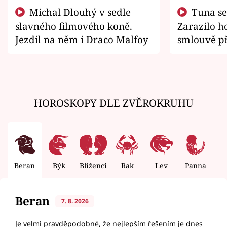
Michal Dlouhý v sedle
Tuna se chtěl vrátit domů.
slavného filmového koně.
Zarazilo ho
Jezdil na něm i Draco Malfoy
smlouvě př
zemřít
HOROSKOPY DLE ZVĚROKRUHU
Beran
Býk
Blíženci
Rak
Lev
Panna
V
Beran
7. 8. 2026
Je velmi pravděpodobné, že nejlepším řešením je dnes