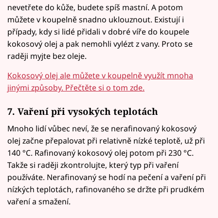
nevetřete do kůže, budete spíš mastní. A potom
můžete v koupelně snadno uklouznout. Existují i
případy, kdy si lidé přidali v dobré víře do koupele
kokosový olej a pak nemohli vylézt z vany. Proto se
raději myjte bez oleje.
Kokosový olej ale můžete v koupelně využít mnoha
jinými způsoby. Přečtěte si o tom zde.
7. Vaření při vysokých teplotách
Mnoho lidí vůbec neví, že se nerafinovaný kokosový
olej začne přepalovat při relativně nízké teplotě, už při
140 °C. Rafinovaný kokosový olej potom při 230 °C.
Takže si raději zkontrolujte, který typ při vaření
používáte. Nerafinovaný se hodí na pečení a vaření při
nízkých teplotách, rafinovaného se držte při prudkém
vaření a smažení.