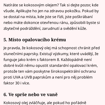
Natíráte se kokosovým olejem? Tak si dejte pozor, kde
všude. Aplikujte ho jen na zdravou pokožku. Pokud by
se dostal na místa, kde jste se řízli, jste poškrábaní
nebo máte dokonce otevřenou ránu, způsobili byste si
zbytečné podráždění, zarudnutí a svědění kůže.
5. Místo opalovacího krému
Je pravda, že kokosový olej má schopnost chránit před
slunečními paprsky. Existují výzkumy, které uvádějí, že
funguje jako krém s faktorem 8. Každopádně není
dobré kvůli němu opustit standardní opalovací krém,
protože ten vám poskytne širokospektrální ochranu
proti UVA a UVB paprskům a není pro něj problém
faktor 30 i více.
6. Ve sprše nebo ve vaně
Kokosový olej zvláčňuje, ale pokud ho pořádně