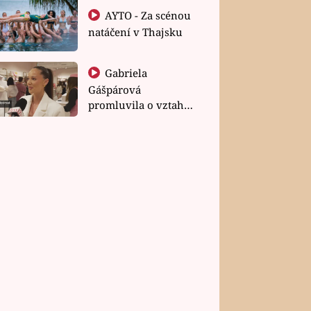
AYTO - Za scénou
natáčení v Thajsku
Gabriela
Gášpárová
promluvila o vztahu
a zakládání rodiny