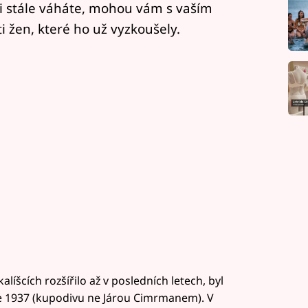
tli stále váháte, mohou vám s vaším
žen, které ho už vyzkoušely.
íšcích rozšířilo až v posledních letech, byl
ce 1937 (kupodivu ne Járou Cimrmanem). V