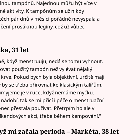
plnou tampónů. Najednou můžu být více v
bené aktivity. K tampónům se už nikdy
těch pár dnů v měsíci pořádně nevyspala a
vičení prosáknou legíny, což už vůbec
ka, 31 let
sně, když menstruuju, nedá se tomu vyhnout.
ovat použitý tampón než vylévat nějaký
krve. Pokud bych byla objektivní, určitě mají
by se třeba přirovnat ke klasickým talířům,
 umyjeme je v ruce, když nemáme myčku.
 nádobí, tak se mi příčí i péče o menstruační
onec přestala používat. Přetrpím ho ale v
víkendových akcí, třeba během kempování.“
dyž mi začala perioda – Markéta, 38 let