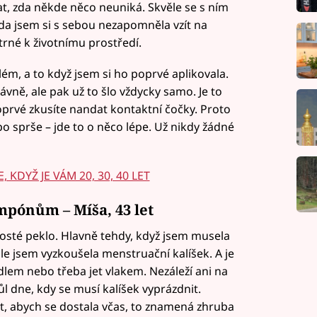
t, zda někde něco neuniká. Skvěle se s ním
zda jsem si s sebou nezapomněla vzít na
trné k životnímu prostředí.
m, a to když jsem si ho poprvé aplikovala.
rávně, ale pak už to šlo vždycky samo. Je to
poprvé zkusíte nandat kontaktní čočky. Proto
o sprše – jde to o něco lépe. Už nikdy žádné
 KDYŽ JE VÁM 20, 30, 40 LET
mpónům – Míša, 43 let
sté peklo. Hlavně tehdy, když jsem musela
ile jsem vyzkoušela menstruační kalíšek. A je
adlem nebo třeba jet vlakem. Nezáleží ani na
ůl dne, kdy se musí kalíšek vyprázdnit.
 abych se dostala včas, to znamená zhruba