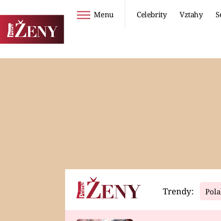
Menu
Celebrity
Vztahy
S
Seriály
Životní styl
ZOO
DIETY A HUBNUTÍ
PROSTŘENO!
CESTOVÁNÍ A
DOVOLENÁ
DUCH
ZDRAVÍ
Trendy:
Pola
Horoskopy
Video
ASTROČLÁNKY
SERIÁLY