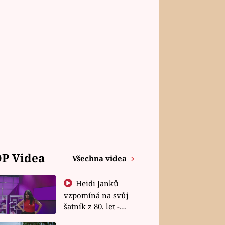
P Videa
Všechna videa
Heidi Janků
vzpomíná na svůj
šatník z 80. let -
Shopaholičky