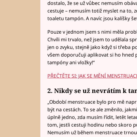
dostalo, že se už vůbec nemusím obáva
cestuje – nemusím totiž myslet na to, 
toaletu tampón. A navíc jsou kalíšky še
Pouze v jednom jsem s nimi měla problé
Chvíli mi trvalo, než jsem to udělala sp
jen o zvyku, stejně jako když si třeba 
všem doporučuji aplikovat si ho hned p
tampóny ani vložky!“
PŘEČTĚTE SI: JAK SE MĚNÍ MENSTRUACE,
2. Nikdy se už nevrátím k ta
„Období menstruace bylo pro mě napro
být na cestách. To se ale změnilo, jakm
úplně jedno, zda musím řídit, letět let
tom, jestli cestuji hodinu nebo skoro p
Nemusím už během menstruace trnout,