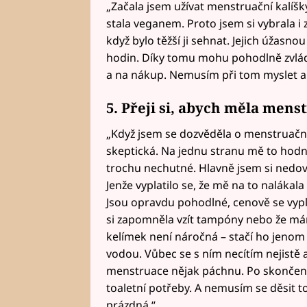
„Začala jsem užívat menstruační kalíšky
stala veganem. Proto jsem si vybrala i z
když bylo těžší ji sehnat. Jejich úžasno
hodin. Díky tomu mohu pohodlně zvládno
a na nákup. Nemusím při tom myslet an
5. Přeji si, abych měla menstr
„Když jsem se dozvěděla o menstruačníc
skeptická. Na jednu stranu mě to hodně
trochu nechutné. Hlavně jsem si nedoved
Jenže vyplatilo se, že mě na to nalákal
Jsou opravdu pohodlné, cenově se vypl
si zapomněla vzít tampóny nebo že má
kelímek není náročná – stačí ho jenom
vodou. Vůbec se s ním necítím nejistě
menstruace nějak páchnu. Po skončení
toaletní potřeby. A nemusím se děsit t
prázdná.“