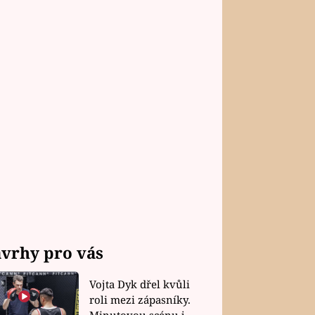
vrhy pro vás
Vojta Dyk dřel kvůli
roli mezi zápasníky.
Minutovou scénu jel