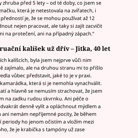
 zhruba před 5 lety – od té doby, co jsem se
načku, která je netestovala na zvířatech, i
u předností je, že se mohou používat až 12
ut nejen pracovat, ale taky si zajít zacvičit
i na protečení, ani na případný zápach.“
uační kalíšek už dřív – Jitka, 40 let
h kalíšcích, byla jsem nejprve vůči nim
 zajímalo, ale na druhou stranu mi to přišlo
la vůbec představit, jaké to je v praxi.
a kamarádka, která si je nemohla vynachválit.
atí a hlavně se nemusím strachovat, že jsem
m na zadku rudou skvrnku. Ani péče o
 dvakrát denně vylít a opláchnout mýdlem a
 a ani nemám nepříjemné pocity, že během
 periody ho jenom očistím a vložím mezi
oho, že je krabička s tampóny už zase