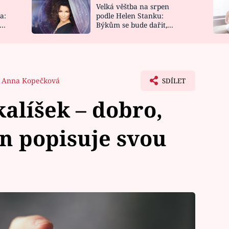
Velká věštba na srpen
NOVINKY
ZAHRADA
a:
podle Helen Stanku:
y
Býkům se bude dařit,
VIDEORECEPTY
DESIGN
Vodnáře čeká jízda
Anna Kopečková
SDÍLET
alíšek – dobro,
en popisuje svou