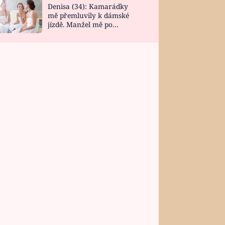
Denisa (34): Kamarádky
mě přemluvily k dámské
jízdě. Manžel mě po
návratu zaskočil