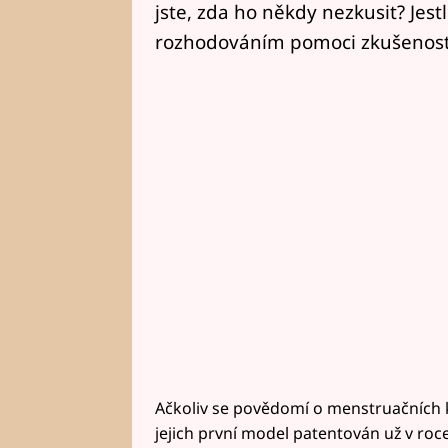
jste, zda ho někdy nezkusit? Jes
rozhodováním pomoci zkušenosti 
Ačkoliv se povědomí o menstruačních kal
jejich první model patentován už v ro