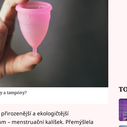
TO
ky a tampóny?
přirozenější a ekologičtější
m – menstruační kalíšek. Přemýšlela