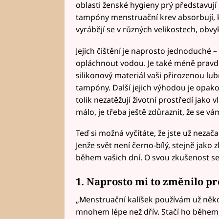
oblasti ženské hygieny prý představují 
tampóny menstruační krev absorbují, ka
vyrábějí se v různých velikostech, obvyk
Jejich čištění je naprosto jednoduché –
opláchnout vodou. Je také méně pravdě
silikonový materiál vaši přirozenou lu
tampóny. Další jejich výhodou je opak
tolik nezatěžují životní prostředí jako
málo, je třeba ještě zdůraznit, že se vám
Teď si možná vyčítáte, že jste už nezač
Jenže svět není černo-bílý, stejně jako 
během vašich dní. O svou zkušenost se 
1. Naprosto mi to změnilo pr
„Menstruační kalíšek používám už něko
mnohem lépe než dřív. Stačí ho během d