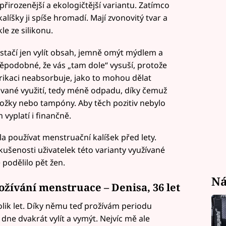
přirozenější a ekologičtější variantu. Zatímco
líšky ji spíše hromadí. Mají zvonovitý tvar a
le ze silikonu.
 stačí jen vylít obsah, jemně omýt mýdlem a
podobné, že vás „tam dole“ vysuší, protože
brikaci neabsorbuje, jako to mohou dělat
ované využití, tedy méně odpadu, díky čemuž
 vložky nebo tampóny. Aby těch pozitiv nebylo
 vyplatí i finančně.
ala používat menstruační kalíšek před lety.
zkušenosti uživatelek této varianty využívané
podělilo pět žen.
Ná
ožívání menstruace – Denisa, 36 let
lik let. Díky němu teď prožívám periodu
ne dvakrát vylít a vymýt. Nejvíc mě ale