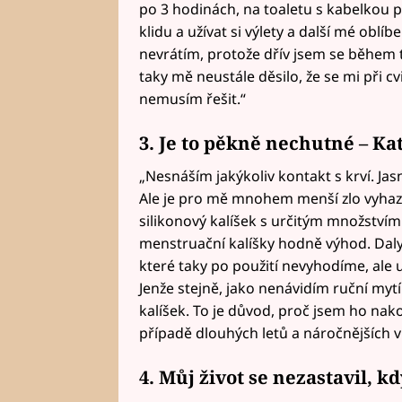
po 3 hodinách, na toaletu s kabelkou 
klidu a užívat si výlety a další mé oblí
nevrátím, protože dřív jsem se během 
taky mě neustále děsilo, že se mi při c
nemusím řešit.“
3. Je to pěkně nechutné – Kat
„Nesnáším jakýkoliv kontakt s krví. Ja
Ale je pro mě mnohem menší zlo vyhaz
silikonový kalíšek s určitým množstvím 
menstruační kalíšky hodně výhod. Daly 
které taky po použití nevyhodíme, ale
Jenže stejně, jako nenávidím ruční mytí
kalíšek. To je důvod, proč jsem ho nak
případě dlouhých letů a náročnějších 
4. Můj život se nezastavil, k