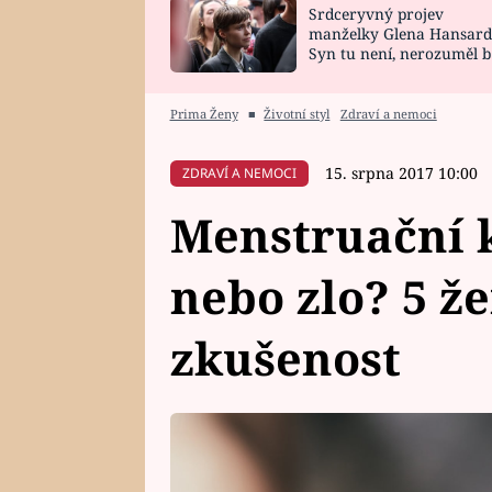
Srdceryvný projev
SNÁŘ
CELEBRITY
manželky Glena Hansard
Syn tu není, nerozuměl b
HOROSKOP NA
VAŘENÍ
tomu, vysvětlila
ROK 2023
Prima Ženy
■
Životní styl
Zdraví a nemoci
15. srpna 2017 10:00
ZDRAVÍ A NEMOCI
Menstruační k
nebo zlo? 5 ž
zkušenost