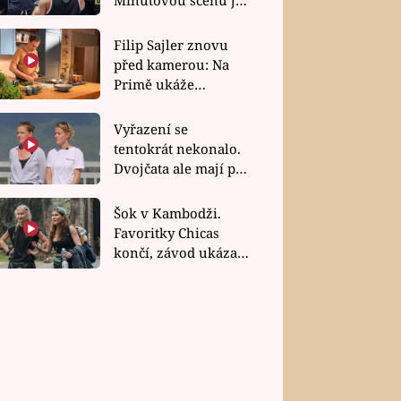
bez dubla
Filip Sajler znovu
před kamerou: Na
Primě ukáže
poctivou kuchyni i
rychlé recepty
Vyřazení se
tentokrát nekonalo.
Dvojčata ale mají po
uzavření třetí etapy
závodu nůž na krku
Šok v Kambodži.
Favoritky Chicas
končí, závod ukázal
svou nejtvrdší tvář