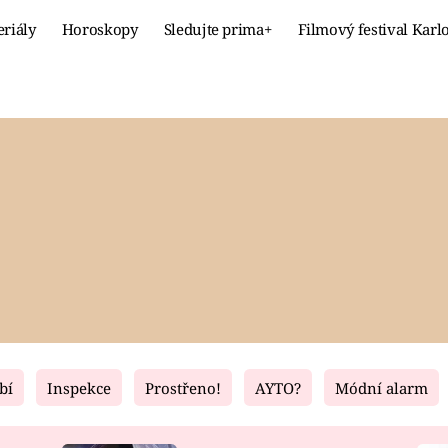
eriály
Horoskopy
Sledujte prima+
Filmový festival Karl
Celebrity
Recept
MÓDA A KRÁSA
HLAVNÍ JÍ
VZTAHY A SEX
SLADKÉ
PRIMA MAMINKA
ZDRAVÉ
bí
Inspekce
Prostřeno!
AYTO?
Módní alarm
Fresh
Living
RECEPTY
BYDLENÍ