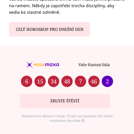
na rameni. Někdy je zapotřebí trocha disciplíny, aby
vedla ke slastné odměně.
CELÝ HOROSKOP PRO DNEŠNÍ DEN
Vaše šťastná čísla
6
15
34
48
7
46
2
ZKUSTE ŠTĚSTÍ
Ministerstvo financí varuje: Účastí na hazardní hře může
vzniknout závislost ⑱