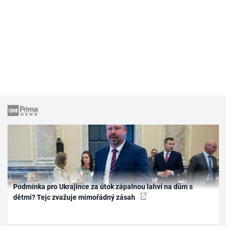
Podmínka pro Ukrajince za útok zápalnou lahví na dům s
dětmi? Tejc zvažuje mimořádný zásah