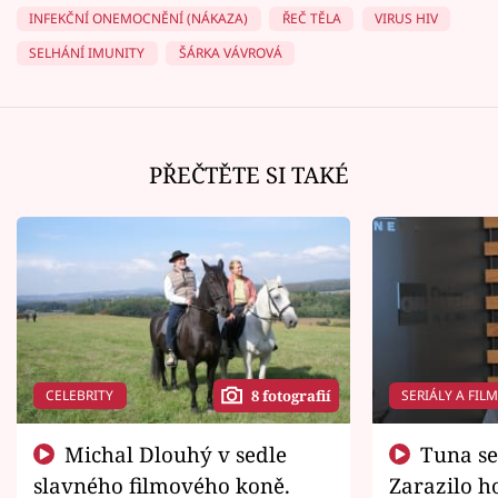
INFEKČNÍ ONEMOCNĚNÍ (NÁKAZA)
ŘEČ TĚLA
VIRUS HIV
SELHÁNÍ IMUNITY
ŠÁRKA VÁVROVÁ
PŘEČTĚTE SI TAKÉ
CELEBRITY
SERIÁLY A FIL
8 fotografií
Michal Dlouhý v sedle
Tuna se chtěl vrátit domů.
slavného filmového koně.
Zarazilo ho