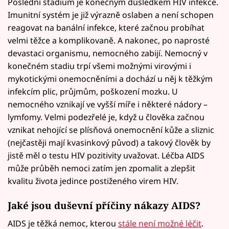
Poslední stadium je konečným důsledkem HIV infekce.
Imunitní systém je již výrazně oslaben a není schopen
reagovat na banální infekce, které začnou probíhat
velmi těžce a komplikovaně. A nakonec, po naprosté
devastaci organismu, nemocného zabijí. Nemocný v
konečném stadiu trpí všemi možnými virovými i
mykotickými onemocněními a dochází u něj k těžkým
infekcím plic, průjmům, poškození mozku. U
nemocného vznikají ve vyšší míře i některé nádory –
lymfomy. Velmi podezřelé je, když u člověka začnou
vznikat nehojící se plísňová onemocnění kůže a sliznic
(nejčastěji mají kvasinkový původ) a takový člověk by
jistě měl o testu HIV pozitivity uvažovat. Léčba AIDS
může průběh nemoci zatím jen zpomalit a zlepšit
kvalitu života jedince postiženého virem HIV.
Jaké jsou duševní příčiny nákazy AIDS?
AIDS je těžká nemoc, kterou
stále není možné léčit
.