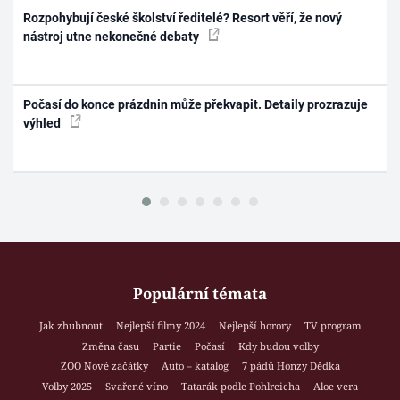
Rozpohybují české školství ředitelé? Resort věří, že nový
nástroj utne nekonečné debaty
Počasí do konce prázdnin může překvapit. Detaily prozrazuje
výhled
Populární témata
Jak zhubnout
Nejlepší filmy 2024
Nejlepší horory
TV program
Změna času
Partie
Počasí
Kdy budou volby
ZOO Nové začátky
Auto – katalog
7 pádů Honzy Dědka
Volby 2025
Svařené víno
Tatarák podle Pohlreicha
Aloe vera