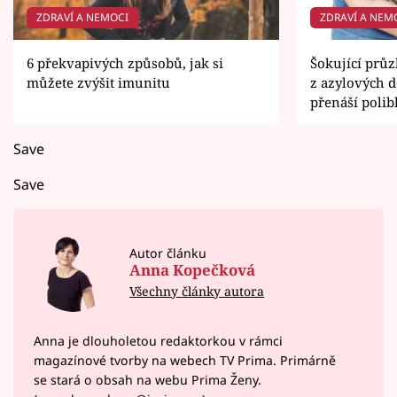
ZDRAVÍ A NEMOCI
ZDRAVÍ A NEM
6 překvapivých způsobů, jak si
Šokující prů
můžete zvýšit imunitu
z azylových d
přenáší polib
neví, co je pe
Save
Save
Autor článku
Anna Kopečková
Všechny články autora
Anna je dlouholetou redaktorkou v rámci
magazínové tvorby na webech TV Prima. Primárně
se stará o obsah na webu Prima Ženy.