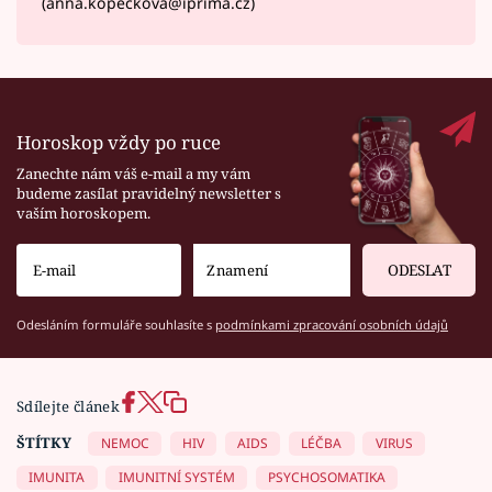
(anna.kopeckova@iprima.cz)
Horoskop vždy po ruce
Zanechte nám váš e-mail a my vám
budeme zasílat pravidelný newsletter s
vaším horoskopem.
ODESLAT
Odesláním formuláře souhlasíte s
podmínkami zpracování osobních údajů
Sdílejte článek
ŠTÍTKY
NEMOC
HIV
AIDS
LÉČBA
VIRUS
IMUNITA
IMUNITNÍ SYSTÉM
PSYCHOSOMATIKA