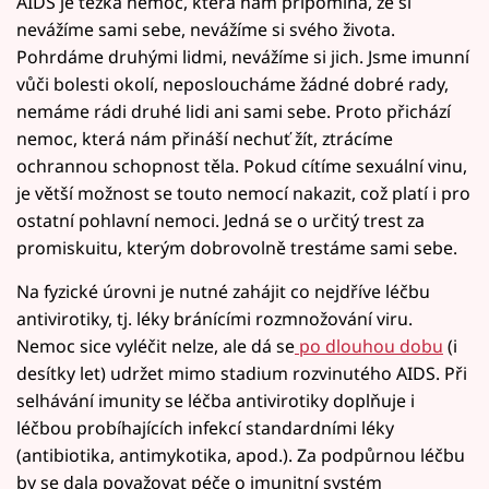
AIDS je těžká nemoc, která nám připomíná, že si
nevážíme sami sebe, nevážíme si svého života.
Pohrdáme druhými lidmi, nevážíme si jich. Jsme imunní
vůči bolesti okolí, neposloucháme žádné dobré rady,
nemáme rádi druhé lidi ani sami sebe. Proto přichází
nemoc, která nám přináší nechuť žít, ztrácíme
ochrannou schopnost těla. Pokud cítíme sexuální vinu,
je větší možnost se touto nemocí nakazit, což platí i pro
ostatní pohlavní nemoci. Jedná se o určitý trest za
promiskuitu, kterým dobrovolně trestáme sami sebe.
Na fyzické úrovni je nutné zahájit co nejdříve léčbu
antivirotiky, tj. léky bránícími rozmnožování viru.
Nemoc sice vyléčit nelze, ale dá se
po dlouhou dobu
(i
desítky let) udržet mimo stadium rozvinutého AIDS. Při
selhávání imunity se léčba antivirotiky doplňuje i
léčbou probíhajících infekcí standardními léky
(antibiotika, antimykotika, apod.). Za podpůrnou léčbu
by se dala považovat péče o imunitní systém