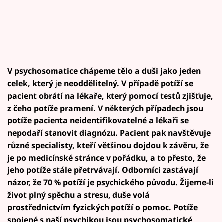
V psychosomatice chápeme tělo a duši jako jeden
celek, který je neoddělitelný. V případě potíží se
pacient obrátí na lékaře, který pomocí testů zjišťuje,
z čeho potíže pramení. V některých případech jsou
potíže pacienta neidentifikovatelné a lékaři se
nepodaří stanovit diagnózu. Pacient pak navštěvuje
různé specialisty, kteří většinou dojdou k závěru, že
je po medicínské stránce v pořádku, a to přesto, že
jeho potíže stále přetrvávají. Odborníci zastávají
názor, že 70 % potíží je psychického původu. Žijeme-li
život plný spěchu a stresu, duše volá
prostřednictvím fyzických potíží o pomoc. Potíže
spojené s naší psychikou jsou psychosomatické