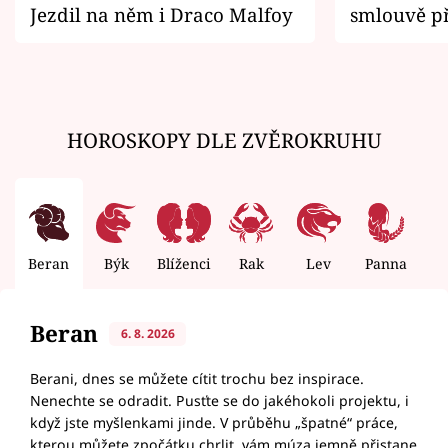
Jezdil na něm i Draco Malfoy
smlouvě př
zemřít
HOROSKOPY DLE ZVĚROKRUHU
Beran
Býk
Blíženci
Rak
Lev
Panna
V
Beran
6. 8. 2026
Berani, dnes se můžete cítit trochu bez inspirace.
Nenechte se odradit. Pusťte se do jakéhokoli projektu, i
když jste myšlenkami jinde. V průběhu „špatné“ práce,
kterou můžete zpočátku chrlit, vám múza jemně přistane