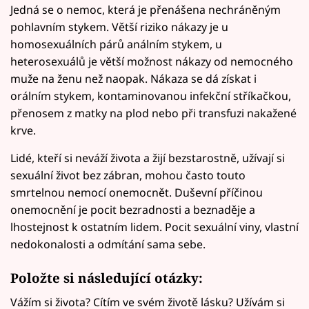
Jedná se o nemoc, která je přenášena nechráněným
pohlavním stykem. Větší riziko nákazy je u
homosexuálních párů análním stykem, u
heterosexuálů je větší možnost nákazy od nemocného
muže na ženu než naopak. Nákaza se dá získat i
orálním stykem, kontaminovanou infekční stříkačkou,
přenosem z matky na plod nebo při transfuzi nakažené
krve.
Lidé, kteří si neváží života a žijí bezstarostně, užívají si
sexuální život bez zábran, mohou často touto
smrtelnou nemocí onemocnět. Duševní příčinou
onemocnění je pocit bezradnosti a beznaděje a
lhostejnost k ostatním lidem. Pocit sexuální viny, vlastní
nedokonalosti a odmítání sama sebe.
Položte si následující otázky:
Vážím si života? Cítím ve svém životě lásku? Užívám si