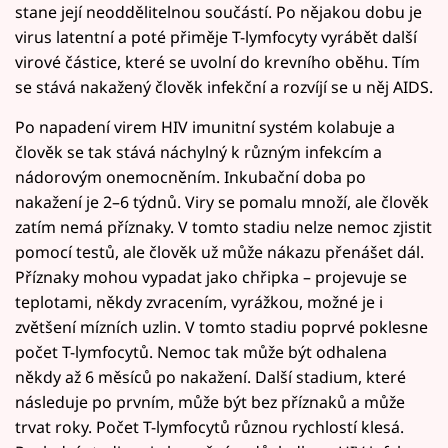
stane její neoddělitelnou součástí. Po nějakou dobu je
virus latentní a poté přiměje T-lymfocyty vyrábět další
virové částice, které se uvolní do krevního oběhu. Tím
se stává nakažený člověk infekční a rozvíjí se u něj AIDS.
Po napadení virem HIV imunitní systém kolabuje a
člověk se tak stává náchylný k různým infekcím a
nádorovým onemocněním. Inkubační doba po
nakažení je 2–6 týdnů. Viry se pomalu množí, ale člověk
zatím nemá příznaky. V tomto stadiu nelze nemoc zjistit
pomocí testů, ale člověk už může nákazu přenášet dál.
Příznaky mohou vypadat jako chřipka – projevuje se
teplotami, někdy zvracením, vyrážkou, možné je i
zvětšení mízních uzlin. V tomto stadiu poprvé poklesne
počet T-lymfocytů. Nemoc tak může být odhalena
někdy až 6 měsíců po nakažení. Další stadium, které
následuje po prvním, může být bez příznaků a může
trvat roky. Počet T-lymfocytů různou rychlostí klesá.