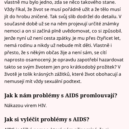
vlastně mu bylo jedno, zda se něco takového stane.
Vždy říkal, že život se musí pořádně užít a že tělo musí
jít do hrobu zničené. Tak svůj slib dodržel do detailu. V
současné době už se na něm projevují určité známky
nemoci a on si začíná plně uvědomovat, co si způsobil.
Jenže nyní už není cesta zpátky. Je mu přes čtyřicet let,
nemá rodinu a nikdy už nebude mít děti. Vlastně i
přesto, že s někým občas žije a není sám, se cítí
naprosto osamocený. Je opravdu zapotřebí hazardovat
takto se svým životem jen pro krátkodobý prožitek? V
životě je tolik krásných zážitků, které život obohacují a
nemusejí mít vždy sexuální podtext.
Jak k nám problémy s AIDS promlouvají?
Nákazou virem HIV.
Jak si vyléčit problémy s AIDS?