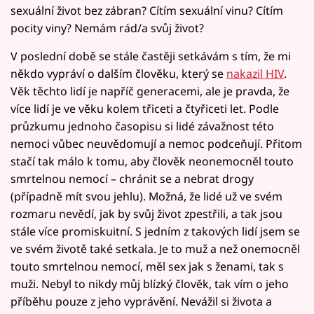
sexuální život bez zábran? Cítím sexuální vinu? Cítím
pocity viny? Nemám rád/a svůj život?
V poslední době se stále častěji setkávám s tím, že mi
někdo vypráví o dalším člověku, který se
nakazil HIV
.
Věk těchto lidí je napříč generacemi, ale je pravda, že
více lidí je ve věku kolem třiceti a čtyřiceti let. Podle
průzkumu jednoho časopisu si lidé závažnost této
nemoci vůbec neuvědomují a nemoc podceňují. Přitom
stačí tak málo k tomu, aby člověk neonemocněl touto
smrtelnou nemocí – chránit se a nebrat drogy
(případně mít svou jehlu). Možná, že lidé už ve svém
rozmaru nevědí, jak by svůj život zpestřili, a tak jsou
stále více promiskuitní. S jedním z takových lidí jsem se
ve svém životě také setkala. Je to muž a než onemocněl
touto smrtelnou nemocí, měl sex jak s ženami, tak s
muži. Nebyl to nikdy můj blízký člověk, tak vím o jeho
příběhu pouze z jeho vyprávění. Nevážil si života a