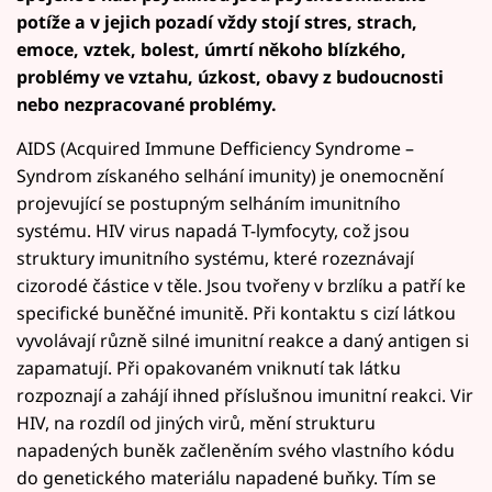
potíže a v jejich pozadí vždy stojí stres, strach,
emoce, vztek, bolest, úmrtí někoho blízkého,
problémy ve vztahu, úzkost, obavy z budoucnosti
nebo nezpracované problémy.
AIDS (Acquired Immune Defficiency Syndrome –
Syndrom získaného selhání imunity) je onemocnění
projevující se postupným selháním imunitního
systému. HIV virus napadá T-lymfocyty, což jsou
struktury imunitního systému, které rozeznávají
cizorodé částice v těle. Jsou tvořeny v brzlíku a patří ke
specifické buněčné imunitě. Při kontaktu s cizí látkou
vyvolávají různě silné imunitní reakce a daný antigen si
zapamatují. Při opakovaném vniknutí tak látku
rozpoznají a zahájí ihned příslušnou imunitní reakci. Vir
HIV, na rozdíl od jiných virů, mění strukturu
napadených buněk začleněním svého vlastního kódu
do genetického materiálu napadené buňky. Tím se