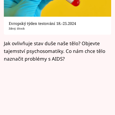
Horoskopy
Sledujte prima+
Evropský týden testování 18.-25.2024
Filmový festival Karlovy Vary
Zdroj: iStock
Pořady
Jak ovlivňuje stav duše naše tělo? Objevte
tajemství psychosomatiky. Co nám chce tělo
Mámy sobě
naznačit problémy s AIDS?
Přihlášení
Sledujte nás