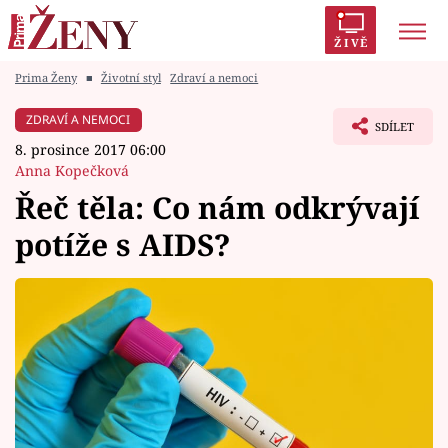
ŽIVĚ
Prima Ženy
■
Životní styl
Zdraví a nemoci
Trendy:
Polabí
Inspekce
Prostřeno!
AYTO?
ZDRAVÍ A NEMOCI
SDÍLET
Módní alarm
Zrádci
Proměny
8. prosince 2017 06:00
Anna Kopečková
Řeč těla: Co nám odkrývají
potíže s AIDS?
Témata
Celebrity
Vztahy
Seriály