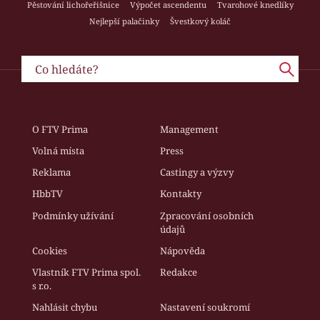
Pěstování lichořeřišnice
Výpočet ascendentu
Tvarohové knedlíky
Nejlepší palačinky
Švestkový koláč
O FTV Prima
Management
Volná místa
Press
Reklama
Castingy a výzvy
HbbTV
Kontakty
Podmínky užívání
Zpracování osobních
údajů
Cookies
Nápověda
Vlastník FTV Prima spol.
Redakce
s r.o.
Nahlásit chybu
Nastavení soukromí