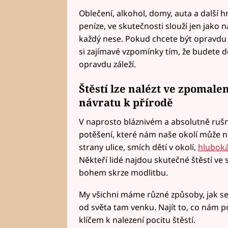
Oblečení, alkohol, domy, auta a další h
peníze, ve skutečnosti slouží jen jako 
každý nese. Pokud chcete být opravdu š
si zajímavé vzpomínky tím, že budete d
opravdu záleží.
Štěstí lze nalézt ve zpomal
návratu k přírodě
V naprosto bláznivém a absolutně ruš
potěšení, které nám naše okolí může na
strany ulice, smích dětí v okolí,
hluboká
Někteří lidé najdou skutečné štěstí ve s
bohem skrze modlitbu.
My všichni máme různé způsoby, jak se n
od světa tam venku. Najít to, co nám p
klíčem k nalezení pocitu štěstí.