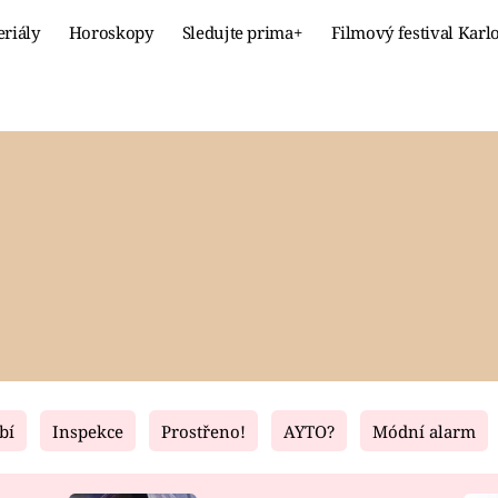
eriály
Horoskopy
Sledujte prima+
Filmový festival Karl
Celebrity
Recept
MÓDA A KRÁSA
HLAVNÍ JÍ
VZTAHY A SEX
SLADKÉ
PRIMA MAMINKA
ZDRAVÉ
bí
Inspekce
Prostřeno!
AYTO?
Módní alarm
Fresh
Living
RECEPTY
BYDLENÍ