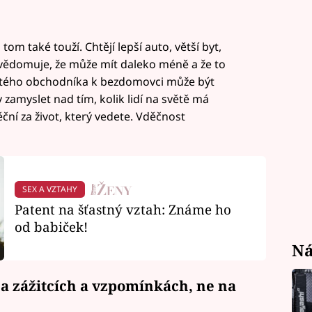
tom také touží. Chtějí lepší auto, větší byt,
 uvědomuje, že může mít daleko méně a že to
atého obchodníka k bezdomovci může být
zamyslet nad tím, kolik lidí na světě má
ční za život, který vedete. Vděčnost
SEX A VZTAHY
Patent na šťastný vztah: Známe ho
od babiček!
Ná
 na zážitcích a vzpomínkách, ne na