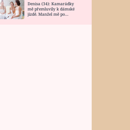
Denisa (34): Kamarádky
mě přemluvily k dámské
jízdě. Manžel mě po
návratu zaskočil