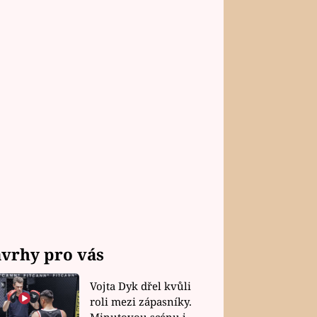
vrhy pro vás
Vojta Dyk dřel kvůli
roli mezi zápasníky.
Minutovou scénu jel