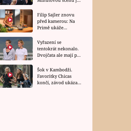
bez dubla
Filip Sajler znovu
před kamerou: Na
Primě ukáže
poctivou kuchyni i
rychlé recepty
Vyřazení se
tentokrát nekonalo.
Dvojčata ale mají po
uzavření třetí etapy
závodu nůž na krku
Šok v Kambodži.
Favoritky Chicas
končí, závod ukázal
svou nejtvrdší tvář