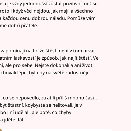
 a je vždy jednodušší zůstat pozitivní, než se
roto i když věci nejdou, jak mají, a všechno
i za každou cenu dobrou náladu. Pomůže vám
jmě dobří přátelé.
a zapomínají na to, že štěstí není v tom urvat
atním laskavostí je způsob, jak najít štěstí. Ve
í, ale pro sebe. Nejste dokonalí a ani život
chovali lépe, bylo by na světě radostněji.
 co se nepovedlo, ztratili příliš mnoho času.
ýt šťastní, kdybyste se nelitovali. Je v
bo jiní udělali, ale poté, co chyby
a jděte dál.