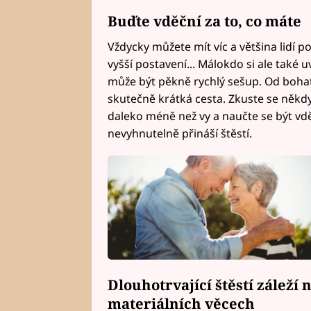
Buďte vděční za to, co máte
Vždycky můžete mít víc a většina lidí po 
vyšší postavení... Málokdo si ale také
může být pěkně rychlý sešup. Od boh
skutečně krátká cesta. Zkuste se někdy 
daleko méně než vy a naučte se být vdě
nevyhnutelně přináší štěstí.
Dlouhotrvající štěstí záleží
materiálních věcech