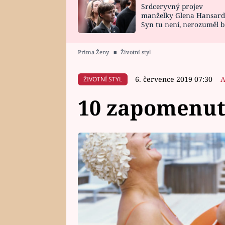
Srdceryvný projev
SNÁŘ
CELEBRITY
manželky Glena Hansard
Syn tu není, nerozuměl b
HOROSKOP NA
VAŘENÍ
tomu, vysvětlila
ROK 2023
Prima Ženy
■
Životní styl
6. července 2019 07:30
A
ŽIVOTNÍ STYL
10 zapomenutý