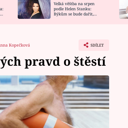
Velká věštba na srpen
NOVINKY
ZAHRADA
a:
podle Helen Stanku:
y
Býkům se bude dařit,
VIDEORECEPTY
DESIGN
Vodnáře čeká jízda
nna Kopečková
SDÍLET
ch pravd o štěstí