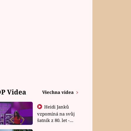
P Videa
Všechna videa
Heidi Janků
vzpomíná na svůj
šatník z 80. let -
Shopaholičky