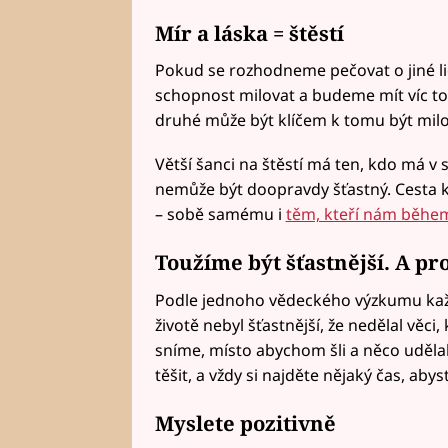
Mír a láska = štěstí
Pokud se rozhodneme pečovat o jiné lid
schopnost milovat a budeme mít víc t
druhé může být klíčem k tomu být milov
Větší šanci na štěstí má ten, kdo má v s
nemůže být doopravdy šťastný. Cesta 
– sobě samému i
těm, kteří nám během 
Toužíme být šťastnější. A pr
Podle jednoho vědeckého výzkumu každý 
životě nebyl šťastnější, že nedělal věci,
sníme, místo abychom šli a něco udělal
těšit, a vždy si najděte nějaký čas, aby
Myslete pozitivně