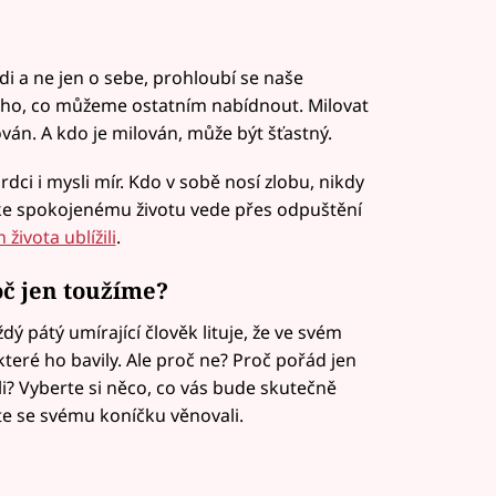
i a ne jen o sebe, prohloubí se naše
oho, co můžeme ostatním nabídnout. Milovat
án. A kdo je milován, může být šťastný.
rdci i mysli mír. Kdo v sobě nosí zlobu, nikdy
ke spokojenému životu vede přes odpuštění
života ublížili
.
oč jen toužíme?
pátý umírající člověk lituje, že ve svém
 které ho bavily. Ale proč ne? Proč pořád jen
i? Vyberte si něco, co vás bude skutečně
ste se svému koníčku věnovali.