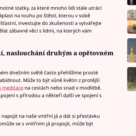
motné statky, za které mnoho lidí stále utrácí
náplast na touhu po štěstí, kterou v sobě
ťastní, investujte do zkušeností a vytvářejte
ělat zábavné věci s lidmi, na kterých vám
ení, naslouchání druhým a opětovném
ném dnešním světě často přehlížíme prosté
bídnout. Může to být vůně květin z protější
 meditace
na cestách nebo snad v modlitbě.
pojení s přírodou a někteří další ve spojení s
apojit na naše vnitřní já a dát si přestávku
omůže se s vnitřním já propojit, může být