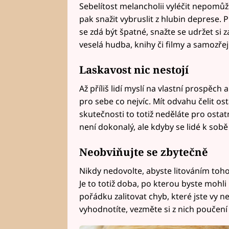
Sebelítost melancholii vyléčit nepomůže
pak snažit vybruslit z hlubin deprese. P
se zdá být špatné, snažte se udržet s
veselá hudba, knihy či filmy a samozře
Laskavost nic nestojí
Až příliš lidí myslí na vlastní prospěch 
pro sebe co nejvíc. Mít odvahu čelit ost
skutečnosti to totiž neděláte pro ostatn
není dokonalý, ale kdyby se lidé k sobě 
Neobviňujte se zbytečně
Nikdy nedovolte, abyste litováním toho,
Je to totiž doba, po kterou byste mohli b
pořádku zalitovat chyb, které jste vy ne
vyhodnotíte, vezměte si z nich poučení 