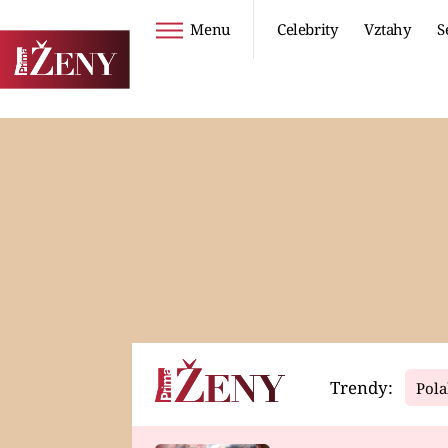
Menu
Celebrity
Vztahy
S
Seriály
Životní styl
ZOO
DIETY A HUBNUTÍ
PROSTŘENO!
CESTOVÁNÍ A
DOVOLENÁ
DUCH
ZDRAVÍ
Trendy:
Pola
Horoskopy
Video
ASTROČLÁNKY
SERIÁLY