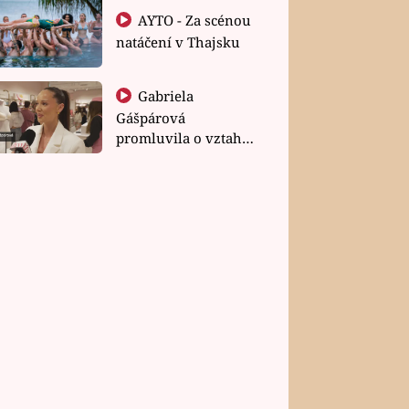
AYTO - Za scénou
natáčení v Thajsku
Gabriela
Gášpárová
promluvila o vztahu
a zakládání rodiny