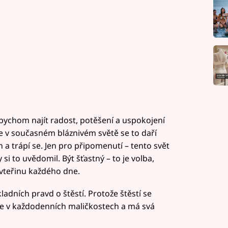
i bychom najít radost, potěšení a uspokojení
 v současném bláznivém světě se to daří
h a trápí se. Jen pro připomenutí – tento svět
 si to uvědomil. Být šťastný – to je volba,
vteřinu každého dne.
ladních pravd o štěstí. Protože štěstí se
ale v každodenních maličkostech a má svá