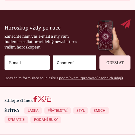
Horoskop vždy po ruce
Zanechte nám váš e-mail a my vám
budeme zasílat pravidelný newsletter s
vaším horoskopem.
ODESLAT
Odesláním formuláře souhlasíte s
podmínkami zpracování osobních údajů
Sdílejte článek
ŠTÍTKY
LÁSKA
PŘÁTELSTVÍ
STYL
SMÍCH
SYMPATIE
PODÁNÍ RUKY