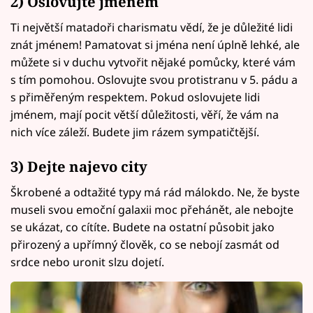
2) Oslovujte jménem
Ti největší matadoři charismatu vědí, že je důležité lidi
znát jménem! Pamatovat si jména není úplně lehké, ale
můžete si v duchu vytvořit nějaké pomůcky, které vám
s tím pomohou. Oslovujte svou protistranu v 5. pádu a
s přiměřeným respektem. Pokud oslovujete lidi
jménem, mají pocit větší důležitosti, věří, že vám na
nich více záleží. Budete jim rázem sympatičtější.
3) Dejte najevo city
Škrobené a odtažité typy má rád málokdo. Ne, že byste
museli svou emoční galaxii moc přehánět, ale nebojte
se ukázat, co cítíte. Budete na ostatní působit jako
přirozený a upřímný člověk, co se nebojí zasmát od
srdce nebo uronit slzu dojetí.