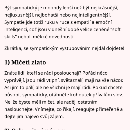
Být sympatický je mnohdy lepší než být nejkrásnější,
nejluxusnější, nejbohatší nebo nejinteligentnější.
Sympatie jde totiž ruku v ruce s empatií a emoční
inteligencí, což jsou v dnešní době velice ceněné “soft
skills” neboli měkké dovednosti.
Zkrátka, se sympatickým vystupováním nejdál dojdete!
1) Mlčeti zlato
Znáte lidi, kteří se rádi poslouchají? Pořád něco
vyprávějí, jsou rádi vtipní, světaznalí, mají na vše názor.
Asi jim to pálí, ale ne všichni je mají rádi. Pokud chcete
působit sympaticky, utáhněte kohoutek přívalům slov.
Ne, že byste měli mlčet, ale raději ostatním
naslouchejte. Vnímejte, co říkají, reagujte přiměřeně a
dejte jim najevo svůj zájem.