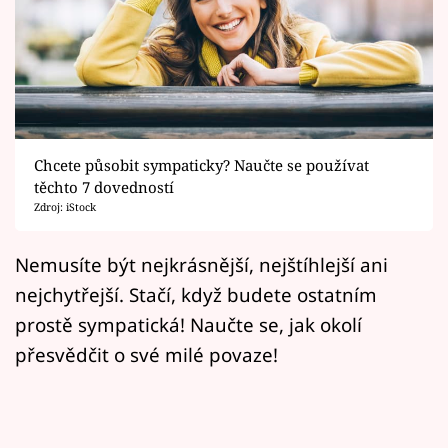
Horoskopy
Sledujte prima+
Filmový festival Karlovy Vary
Pořady
Chcete působit sympaticky? Naučte se používat
těchto 7 dovedností
Mámy sobě
Zdroj: iStock
Přihlášení
Nemusíte být nejkrásnější, nejštíhlejší ani
nejchytřejší. Stačí, když budete ostatním
prostě sympatická! Naučte se, jak okolí
Sledujte nás
přesvědčit o své milé povaze!