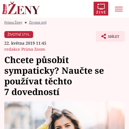
ŽIVĚ
Prima Ženy
■
Životní styl
Trendy:
Polabí
Inspekce
Prostřeno!
AYTO?
ŽIVOTNÍ STYL
SDÍLET
Módní alarm
Zrádci
Proměny
22. května 2019 11:45
redakce Prima Zoom
Chcete působit
sympaticky? Naučte se
Témata
používat těchto
Celebrity
7 dovedností
Vztahy
Seriály