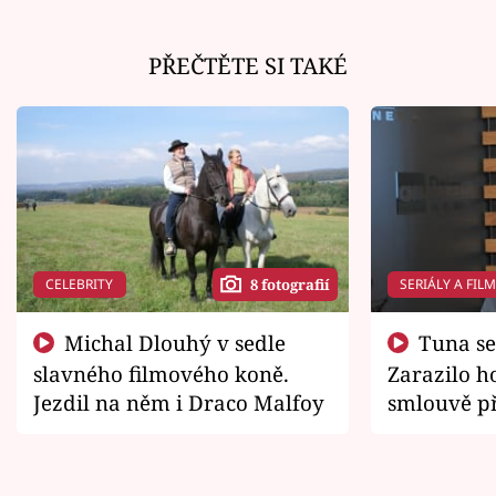
PŘEČTĚTE SI TAKÉ
CELEBRITY
SERIÁLY A FIL
8 fotografií
Michal Dlouhý v sedle
Tuna se chtěl vrátit domů.
slavného filmového koně.
Zarazilo ho
Jezdil na něm i Draco Malfoy
smlouvě př
zemřít