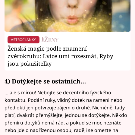
ASTROČLÁNKY
Ženská magie podle znamení
zvěrokruhu: Lvice umí rozesmát, Ryby
jsou pokušitelky
4) Dotýkejte se ostatních…
… ale s mírou! Nebojte se decentního fyzického
kontaktu. Podání ruky, vlídný dotek na rameni nebo
předloktí jen potvrzuje zájem o druhé. Nicméně, tady
platí, dvakrát přemýšlejte, jednou se dotýkejte. Někdo
přemíru dotyků nemá rád, a pokud se moc neznáte
nebo jde o nadřízenou osobu, raději se omezte na