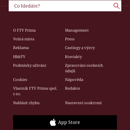
O FTV Prima
Management
Volná místa
Press
Reklama
Castingy a výzvy
HbbTV
Kontakty
Podmínky užívání
Zpracování osobních
údajů
Cookies
Nápověda
Vlastník FTV Prima spol.
Redakce
s r.o.
Nahlásit chybu
Nastavení soukromí
App Store