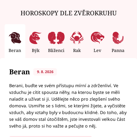
HOROSKOPY DLE ZVĚROKRUHU
Beran
Býk
Blíženci
Rak
Lev
Panna
V
Beran
9. 8. 2026
Berani, buďte ve svém přístupu mírní a zdrženliví. Ve
vzduchu je cítit spousta něhy, na kterou byste se měli
naladit a užívat si ji. Udělejte něco pro zlepšení svého
domova. Usmiřte se s lidmi, se kterými žijete, a vyčistěte
vzduch, aby vztahy byly v budoucnu klidné. Do toho, aby
se váš domov stal útočištěm, jste investovali velkou část
svého já, proto si ho važte a pečujte o něj.