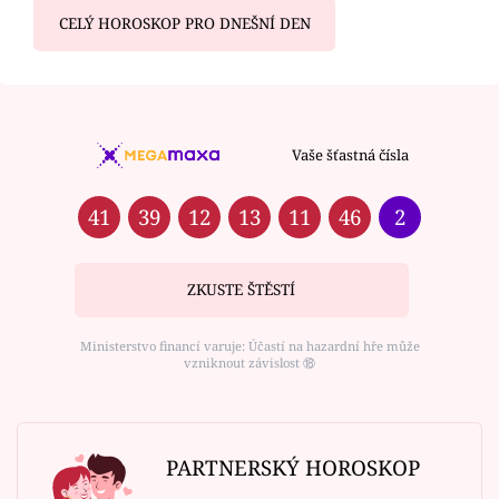
CELÝ HOROSKOP PRO DNEŠNÍ DEN
Vaše šťastná čísla
41
39
12
13
11
46
2
ZKUSTE ŠTĚSTÍ
Ministerstvo financí varuje: Účastí na hazardní hře může
vzniknout závislost ⑱
PARTNERSKÝ HOROSKOP