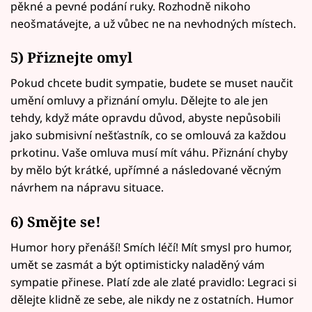
pěkné a pevné podání ruky. Rozhodně nikoho
neošmatávejte, a už vůbec ne na nevhodných místech.
5) Přiznejte omyl
Pokud chcete budit sympatie, budete se muset naučit
umění omluvy a přiznání omylu. Dělejte to ale jen
tehdy, když máte opravdu důvod, abyste nepůsobili
jako submisivní nešťastník, co se omlouvá za každou
prkotinu. Vaše omluva musí mít váhu. Přiznání chyby
by mělo být krátké, upřímné a následované věcným
návrhem na nápravu situace.
6) Smějte se!
Humor hory přenáší! Smích léčí! Mít smysl pro humor,
umět se zasmát a být optimisticky naladěný vám
sympatie přinese. Platí zde ale zlaté pravidlo: Legraci si
dělejte klidně ze sebe, ale nikdy ne z ostatních. Humor