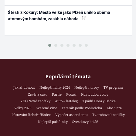
Štěstí z Kokury: Město velké jako Plzeň uniklo oběma
atomovým bombám, zasáhla náhoda
Populární témata
Jak zhubnout
Nejlepší filmy 2024
Nejlepší horory
TV program
Změna času
Partie
Počasí
Kdy budou volby
ZOO Nové začátky
Auto – katalog
7 pádů Honzy Dědka
Volby 2025
Svařené víno
Tatarák podle Pohlreicha
Aloe vera
Pěstování lichořeřišnice
Výpočet ascendentu
Tvarohové knedlíky
Nejlepší palačinky
Švestkový koláč