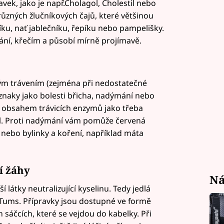
ek, jako je např.Cholagol, Cholestil nebo
 různých žlučníkových čajů, které většinou
íku, nať jablečníku, řepíku nebo pampelišky.
ání, křečím a působí mírně projímavě.
ým trávením (zejména při nedostatečné
příznaky jako bolesti břicha, nadýmání nebo
s obsahem trávicích enzymů jako třeba
l. Proti nadýmání vám pomůže červená
 nebo bylinky a koření, například máta
í žáhy
Ná
látky neutralizující kyselinu. Tedy jedlá
, Tums. Přípravky jsou dostupné ve formě
h sáčcích, které se vejdou do kabelky. Při