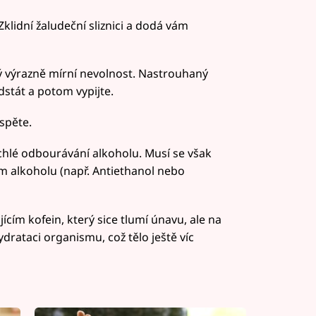
Zklidní žaludeční sliznici a dodá vám
erý výrazně mírní nevolnost. Nastrouhaný
dstát a potom vypijte.
spěte.
ychlé odbourávání alkoholu. Musí se však
m alkoholu (např. Antiethanol nebo
ím kofein, který sice tlumí únavu, ale na
rataci organismu, což tělo ještě víc