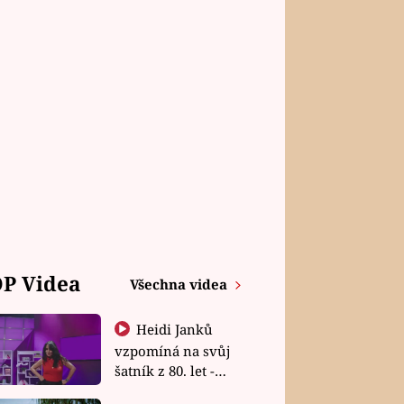
P Videa
Všechna videa
Heidi Janků
vzpomíná na svůj
šatník z 80. let -
Shopaholičky