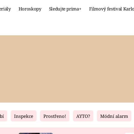
eriály
Horoskopy
Sledujte prima+
Filmový festival Karl
Celebrity
Recept
MÓDA A KRÁSA
HLAVNÍ JÍ
VZTAHY A SEX
SLADKÉ
PRIMA MAMINKA
ZDRAVÉ
bí
Inspekce
Prostřeno!
AYTO?
Módní alarm
Fresh
Living
RECEPTY
BYDLENÍ