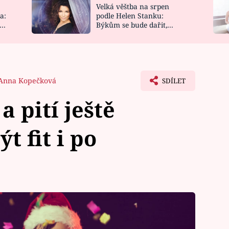
Velká věštba na srpen
NOVINKY
ZAHRADA
a:
podle Helen Stanku:
y
Býkům se bude dařit,
VIDEORECEPTY
DESIGN
Vodnáře čeká jízda
Anna Kopečková
SDÍLET
a pití ještě
t fit i po