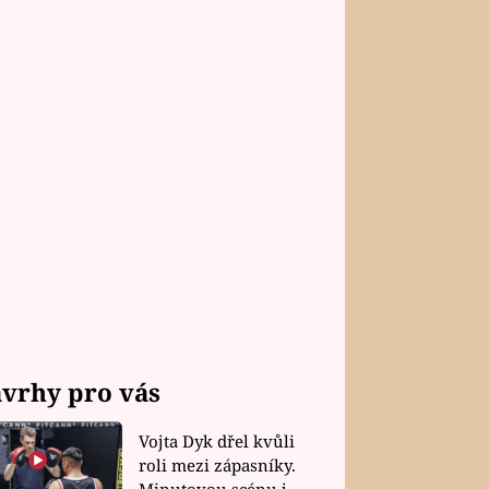
vrhy pro vás
Vojta Dyk dřel kvůli
roli mezi zápasníky.
Minutovou scénu jel