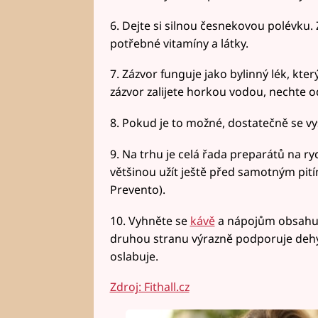
6. Dejte si silnou česnekovou polévku. 
potřebné vitamíny a látky.
7. Zázvor funguje jako bylinný lék, kt
zázvor zalijete horkou vodou, nechte o
8. Pokud je to možné, dostatečně se vy
9. Na trhu je celá řada preparátů na r
většinou užít ještě před samotným pití
Prevento).
10. Vyhněte se
kávě
a nápojům obsahujíc
druhou stranu výrazně podporuje dehyd
oslabuje.
Zdroj: Fithall.cz