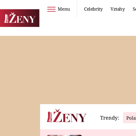
Menu
Celebrity
Vztahy
S
Seriály
Životní styl
ZOO
DIETY A HUBNUTÍ
PROSTŘENO!
CESTOVÁNÍ A
DOVOLENÁ
DUCH
ZDRAVÍ
Trendy:
Pola
Horoskopy
Video
ASTROČLÁNKY
SERIÁLY