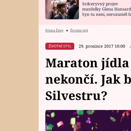
Srdceryvný projev
SNÁŘ
CELEBRITY
manželky Glena Hansard
Syn tu není, nerozuměl b
HOROSKOP NA
VAŘENÍ
tomu, vysvětlila
ROK 2023
Prima Ženy
■
Životní styl
29. prosince 2017 10:00
ŽIVOTNÍ STYL
Maraton jídla 
nekončí. Jak bý
Silvestru?