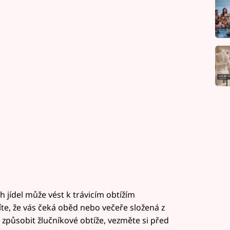
ídel může vést k trávicím obtížím
íte, že vás čeká oběd nebo večeře složená z
 způsobit žlučníkové obtíže, vezměte si před