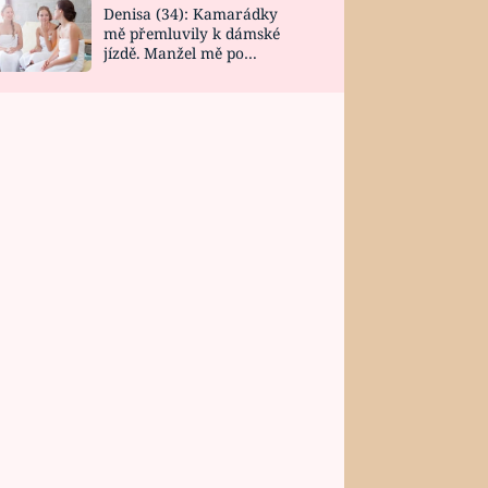
Denisa (34): Kamarádky
mě přemluvily k dámské
jízdě. Manžel mě po
návratu zaskočil