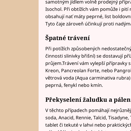
samotným jídlem volně prodejný příprav
Isochol. Při obtížích vám pomůže i pití
obsahují nať máty peprné, list boldovn
Tyto čaje zároveň účinkují proti nadým
Špatné trávení
Při potížích způsobených nedostatečn
činnosti slinivky břišní) se dostavují 
průjem.Trávení vám vylepší přípravky 
Kreon, Pancreolan Forte, nebo Pangro
větrová voda (Aqua carminativa rubra)
peprná, fenykl nebo kmín.
Překyselení žaludku a
pálen
V těchto případech pomáhají nejrůznější 
soda, Anacid, Rennie, Talcid, Tisadyne
tablet či tekuté v lahvi nebo praktickýc