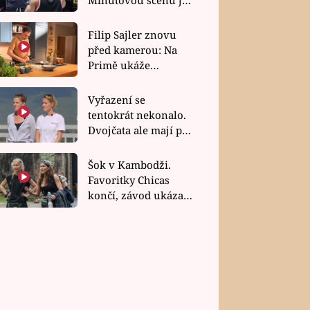
bez dubla
Filip Sajler znovu
před kamerou: Na
Primě ukáže
poctivou kuchyni i
rychlé recepty
Vyřazení se
tentokrát nekonalo.
Dvojčata ale mají po
uzavření třetí etapy
závodu nůž na krku
Šok v Kambodži.
Favoritky Chicas
končí, závod ukázal
svou nejtvrdší tvář