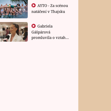
AYTO - Za scénou
natáčení v Thajsku
Gabriela
Gášpárová
promluvila o vztahu
a zakládání rodiny