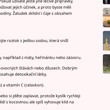
okud užíváte ještě jiné léčivé přípravky,
žovat jejich účinek, a proto byste měli
diny. Žaludek zklidní i čaje s obsahem
ijte roztok s jedlou sodou, která sníží
ry, například z máty, heřmánku nebo zázvoru.
 v ovocných šťávách nebo džusech. Dobrým
bsahuje detoxikační látky.
) a vitamín C (celaskon).
o si jděte zaplavat, protože kyslík rychleji
lidí s kocovinou ale spíš vyhovuje klid na