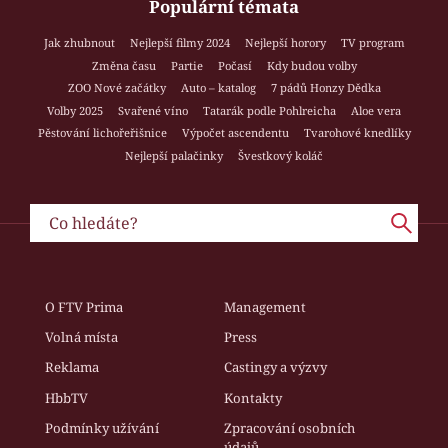
Populární témata
Jak zhubnout
Nejlepší filmy 2024
Nejlepší horory
TV program
Změna času
Partie
Počasí
Kdy budou volby
ZOO Nové začátky
Auto – katalog
7 pádů Honzy Dědka
Volby 2025
Svařené víno
Tatarák podle Pohlreicha
Aloe vera
Pěstování lichořeřišnice
Výpočet ascendentu
Tvarohové knedlíky
Nejlepší palačinky
Švestkový koláč
O FTV Prima
Management
Volná místa
Press
Reklama
Castingy a výzvy
HbbTV
Kontakty
Podmínky užívání
Zpracování osobních
údajů