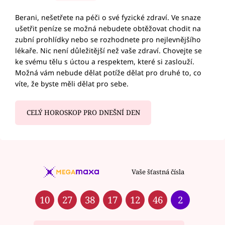
Berani, nešetřete na péči o své fyzické zdraví. Ve snaze
ušetřit peníze se možná nebudete obtěžovat chodit na
zubní prohlídky nebo se rozhodnete pro nejlevnějšího
lékaře. Nic není důležitější než vaše zdraví. Chovejte se
ke svému tělu s úctou a respektem, které si zaslouží.
Možná vám nebude dělat potíže dělat pro druhé to, co
víte, že byste měli dělat pro sebe.
CELÝ HOROSKOP PRO DNEŠNÍ DEN
Vaše šťastná čísla
10
27
38
17
12
46
2