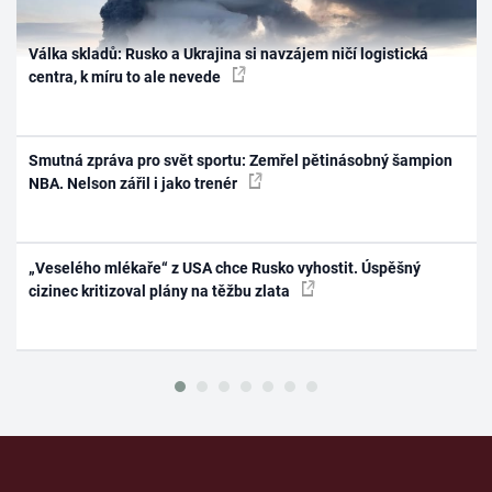
Válka skladů: Rusko a Ukrajina si navzájem ničí logistická
centra, k míru to ale nevede
Smutná zpráva pro svět sportu: Zemřel pětinásobný šampion
NBA. Nelson zářil i jako trenér
„Veselého mlékaře“ z USA chce Rusko vyhostit. Úspěšný
cizinec kritizoval plány na těžbu zlata