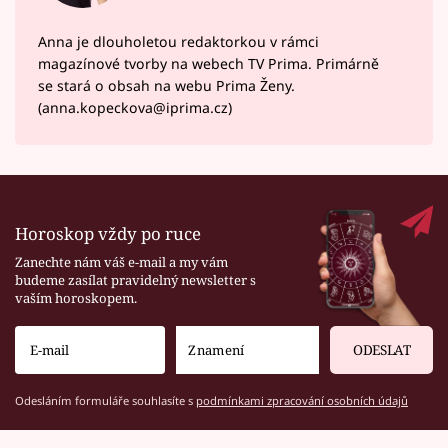
Anna je dlouholetou redaktorkou v rámci
magazínové tvorby na webech TV Prima. Primárně
se stará o obsah na webu Prima Ženy.
(anna.kopeckova@iprima.cz)
Horoskop vždy po ruce
Zanechte nám váš e-mail a my vám
budeme zasílat pravidelný newsletter s
vaším horoskopem.
ODESLAT
Odesláním formuláře souhlasíte s
podmínkami zpracování osobních údajů