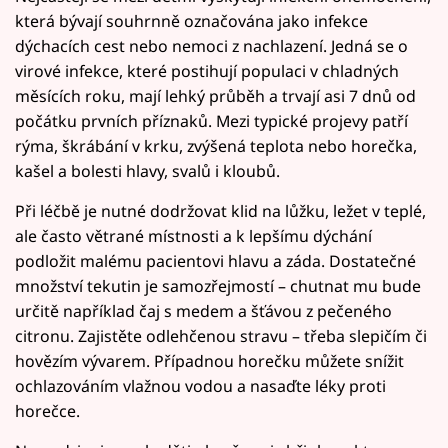
která bývají souhrnně označována jako infekce
dýchacích cest nebo nemoci z nachlazení. Jedná se o
virové infekce, které postihují populaci v chladných
měsících roku, mají lehký průběh a trvají asi 7 dnů od
počátku prvních příznaků. Mezi typické projevy patří
rýma, škrábání v krku, zvýšená teplota nebo horečka,
kašel a bolesti hlavy, svalů i kloubů.
Při léčbě je nutné dodržovat klid na lůžku, ležet v teplé,
ale často větrané místnosti a k lepšímu dýchání
podložit malému pacientovi hlavu a záda. Dostatečné
množství tekutin je samozřejmostí – chutnat mu bude
určitě například čaj s medem a šťávou z pečeného
citronu. Zajistěte odlehčenou stravu – třeba slepičím či
hovězím vývarem. Případnou horečku můžete snížit
ochlazováním vlažnou vodou a nasaďte léky proti
horečce.