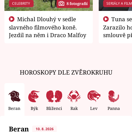
CELEBRITY
SERIÁLY A FIL
8 fotografií
Michal Dlouhý v sedle
Tuna se chtěl vrátit domů.
slavného filmového koně.
Zarazilo ho
Jezdil na něm i Draco Malfoy
smlouvě př
zemřít
HOROSKOPY DLE ZVĚROKRUHU
Beran
Býk
Blíženci
Rak
Lev
Panna
V
Beran
10. 8. 2026