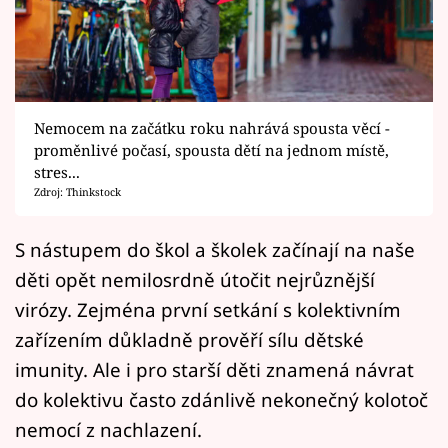
Horoskopy
Sledujte prima+
Filmový festival Karlovy Vary
Nemocem na začátku roku nahrává spousta věcí -
Pořady
proměnlivé počasí, spousta dětí na jednom místě,
stres...
Zdroj: Thinkstock
Mámy sobě
S nástupem do škol a školek začínají na naše
Přihlášení
děti opět nemilosrdně útočit nejrůznější
virózy. Zejména první setkání s kolektivním
zařízením důkladně prověří sílu dětské
Sledujte nás
imunity. Ale i pro starší děti znamená návrat
do kolektivu často zdánlivě nekonečný kolotoč
nemocí z nachlazení.