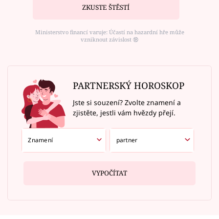
ZKUSTE ŠTĚSTÍ
Ministerstvo financí varuje: Účastí na hazardní hře může
vzniknout závislost ⑱
PARTNERSKÝ HOROSKOP
Jste si souzení? Zvolte znamení a
zjistěte, jestli vám hvězdy přejí.
VYPOČÍTAT