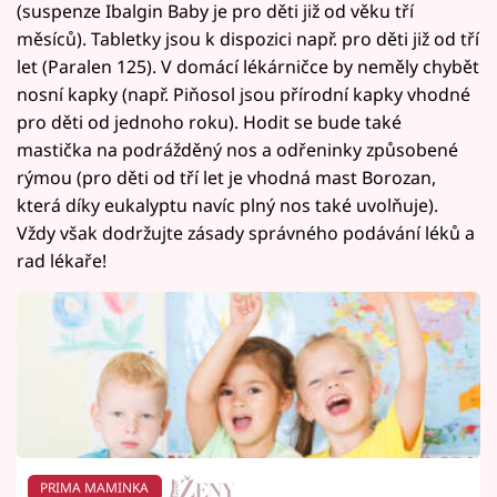
(suspenze Ibalgin Baby je pro děti již od věku tří
měsíců). Tabletky jsou k dispozici např. pro děti již od tří
let (Paralen 125). V domácí lékárničce by neměly chybět
nosní kapky (např. Piňosol jsou přírodní kapky vhodné
pro děti od jednoho roku). Hodit se bude také
mastička na podrážděný nos a odřeninky způsobené
rýmou (pro děti od tří let je vhodná mast Borozan,
která díky eukalyptu navíc plný nos také uvolňuje).
Vždy však dodržujte zásady správného podávání léků a
rad lékaře!
PRIMA MAMINKA