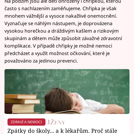
Na podzim jsou ale děti ohroženy i chřipkou, kterou
často s nachlazením zaměňujeme. Chřipka je však
mnohem vážnější a vysoce nakažlivé onemocnění.
Vyznačuje se náhlým nástupem, je doprovázena
vysokou horečkou a dráždivým kašlem a rizikovým
skupinám a dětem může způsobit závažné zdravotní
komplikace. V případě chřipky je možné nemoci
předcházet a využít možnost očkování, které je
považováno za jedinou prevenci.
ZDRAVÍ A NEMOCI
Zpátky do školy... a k lékařům. Proč stále