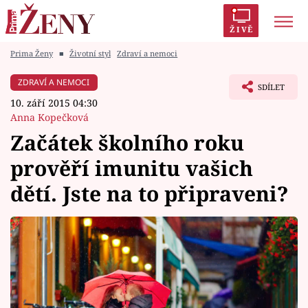
ŽIVĚ
Prima Ženy
■
Životní styl
Zdraví a nemoci
Trendy:
Polabí
Inspekce
Prostřeno!
AYTO?
ZDRAVÍ A NEMOCI
SDÍLET
Módní alarm
Zrádci
Proměny
10. září 2015 04:30
Anna Kopečková
Začátek školního roku
prověří imunitu vašich
Témata
dětí. Jste na to připraveni?
Celebrity
Vztahy
Seriály