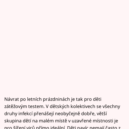
Návrat po letních prázdninách je tak pro děti
zátěžovým testem. V dětských kolektivech se všechny
druhy infekcí přenášejí neobyčejně dobře, větší
skupina dětí na malém místě v uzavřené místnosti je
pro šíření virů přímo ideální. Děti navíc nemají často z