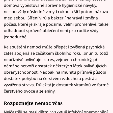
domova vypěstované správné hygienické návyky,
nejsou vždy důsledné v mytí rukou a šíří potom nákazu
mezi sebou. Šíření virů a bakterií nahrává i změna
počasí, které je zkraje podzimu velmi proměnlivé, takže
odhadnout správné oblečení není pro rodiče vždy
jednoduché.
Ke spuštění nemoci může přispět i zvýšená psychická
zátěž spojená se začátkem školního roku. Imunitu totiž
nepříznivě ovlivňuje i stres, zejména chronický, při
němž se netvoří dostatek některých látek ovlivňujících
obranyschopnost. Naopak na imunitu příznivě působí
dostatek pohybu na čerstvém vzduchu a pestrá a
vyvážená strava. Důležitý je dostatek vitamínů ve formě
čerstvého ovoce a zeleniny.
Rozpoznejte nemoc včas
Nejčastěji se mezi dětmi vyskytují infekční onemocnění,