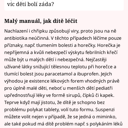
víc dětí bolí záda?
Malý manuál, jak dítě léčit
Nachlazení i chřipku způsobují viry, proto jsou na ně
antibiotika neúčinná. V těchto případech léčíme pouze
příznaky, např. tlumením bolesti a horečky. Horečka je
nepříjemná a kvůli nebezpečí výskytu febrilních křečí
může být u malých dětí i nebezpečná. Nejčastěji
užívané látky snižující tělesnou teplotu při horečce a
tlumící bolest jsou paracetamol a ibuprofen. Jejich
výhodou je existence lékových forem vhodných právě
pro úplně malé děti, neboť u menších dětí pediatři
upřednostňují léky ve formě sirupů, čípků či kapek.
Teprve když mají jistotu, že dítě je schopno bez
problému polykat tablety, volí tuto formu. Suspenzi
můžete volit nejen v případě, že se jedná o miminko,
ale také pokud má dítě problém např. s polykáním léků