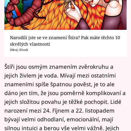
Horoskopy
Sledujte prima+
Filmový festival Karlovy Vary
Narodili jste se ve znamení Štíra? Pak máte těchto 10
Pořady
skvělých vlastností
Zdroj: iStock
Mámy sobě
Štíři jsou osmým znamením zvěrokruhu a
jejich živlem je voda. Mívají mezi ostatními
Přihlášení
znameními spíše špatnou pověst, je to ale
dáno jen tím, že jsou poměrně komplikovaní a
Sledujte nás
jejich složitou povahu je těžké pochopit. Lidé
narození mezi 24. říjnem a 22. listopadem
bývají velmi odhodlaní, emocionální, mají
silnou intuici a berou vše velmi vážně. Jejich