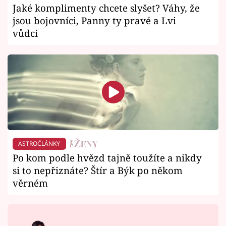
Jaké komplimenty chcete slyšet? Váhy, že
jsou bojovníci, Panny ty pravé a Lvi
vůdci
ASTROČLÁNKY
Po kom podle hvězd tajně toužíte a nikdy
si to nepřiznáte? Štír a Býk po někom
věrném