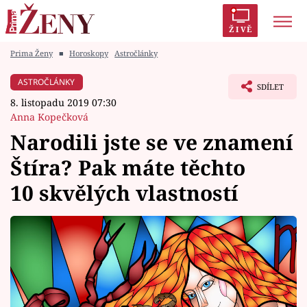
ŽIVĚ
Prima Ženy
■
Horoskopy
Astročlánky
Trendy:
Polabí
Inspekce
Prostřeno!
AYTO?
ASTROČLÁNKY
SDÍLET
Módní alarm
Zrádci
Proměny
8. listopadu 2019 07:30
Anna Kopečková
Narodili jste se ve znamení
Štíra? Pak máte těchto
Témata
10 skvělých vlastností
Celebrity
Vztahy
Seriály