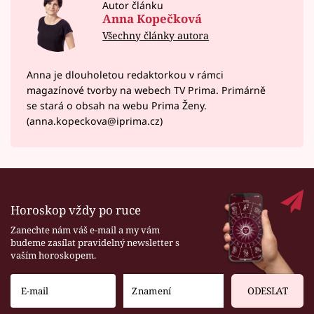
Autor článku
Anna Kopečková
Všechny články autora
Anna je dlouholetou redaktorkou v rámci
magazínové tvorby na webech TV Prima. Primárně
se stará o obsah na webu Prima Ženy.
(anna.kopeckova@iprima.cz)
Horoskop vždy po ruce
Zanechte nám váš e-mail a my vám
budeme zasílat pravidelný newsletter s
vaším horoskopem.
ODESLAT