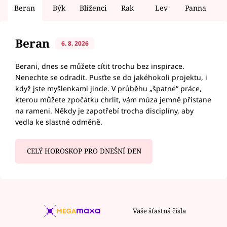
Beran
Býk
Blíženci
Rak
Lev
Panna
V
Beran
6. 8. 2026
Berani, dnes se můžete cítit trochu bez inspirace.
Nenechte se odradit. Pusťte se do jakéhokoli projektu, i
když jste myšlenkami jinde. V průběhu „špatné“ práce,
kterou můžete zpočátku chrlit, vám múza jemně přistane
na rameni. Někdy je zapotřebí trocha disciplíny, aby
vedla ke slastné odměně.
CELÝ HOROSKOP PRO DNEŠNÍ DEN
Vaše šťastná čísla