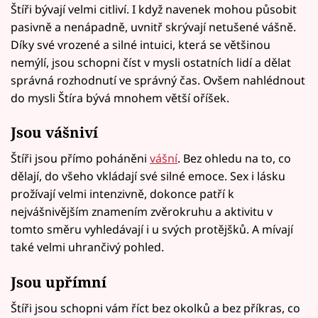
Štíři bývají velmi citliví. I když navenek mohou působit
pasivně a nenápadně, uvnitř skrývají netušené vášně.
Díky své vrozené a silné intuici, která se většinou
nemýlí, jsou schopni číst v mysli ostatních lidí a dělat
správná rozhodnutí ve správný čas. Ovšem nahlédnout
do mysli Štíra bývá mnohem větší oříšek.
Jsou vášniví
Štíři jsou přímo poháněni
vášní
. Bez ohledu na to, co
dělají, do všeho vkládají své silné emoce. Sex i lásku
prožívají velmi intenzivně, dokonce patří k
nejvášnivějším znamením zvěrokruhu a aktivitu v
tomto směru vyhledávají i u svých protějšků. A mívají
také velmi uhrančivý pohled.
Jsou upřímní
Štíři jsou schopni vám říct bez okolků a bez příkras, co