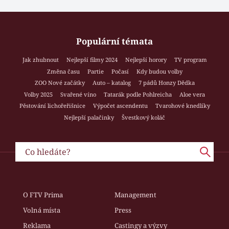
Populární témata
Jak zhubnout
Nejlepší filmy 2024
Nejlepší horory
TV program
Změna času
Partie
Počasí
Kdy budou volby
ZOO Nové začátky
Auto – katalog
7 pádů Honzy Dědka
Volby 2025
Svařené víno
Tatarák podle Pohlreicha
Aloe vera
Pěstování lichořeřišnice
Výpočet ascendentu
Tvarohové knedlíky
Nejlepší palačinky
Švestkový koláč
O FTV Prima
Management
Volná místa
Press
Reklama
Castingy a výzvy