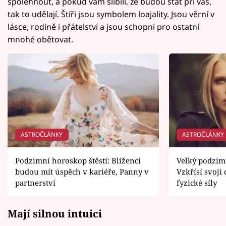
spolehnout, a pokud vám slíbili, že budou stát při vás,
tak to udělají. Štíři jsou symbolem loajality. Jsou věrní v
lásce, rodině i přátelství a jsou schopni pro ostatní
mnohé obětovat.
ASTROČLÁNKY
ASTROČLÁNKY
Podzimní horoskop štěstí: Blíženci
Velký podzimn
budou mít úspěch v kariéře, Panny v
Vzkřísí svoji 
partnerství
fyzické síly
Mají silnou intuici