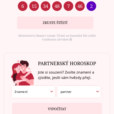
6
15
34
48
7
46
2
ZKUSTE ŠTĚSTÍ
Ministerstvo financí varuje: Účastí na hazardní hře může
vzniknout závislost ⑱
PARTNERSKÝ HOROSKOP
Jste si souzení? Zvolte znamení a
zjistěte, jestli vám hvězdy přejí.
VYPOČÍTAT