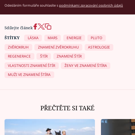
Odesláním formuláře souhlasíte s
podmínkami zpracování osobních údajů
Sdílejte článek
ŠTÍTKY
LÁSKA
MARS
ENERGIE
PLUTO
ZVĚROKRUH
ZNAMENÍ ZVĚROKRUHU
ASTROLOGIE
REGENERACE
ŠTÍR
ZNAMENÍ ŠTÍR
VLASTNOSTI ZNAMENÍ ŠTÍR
ŽENY VE ZNAMENÍ ŠTÍRA
MUŽI VE ZNAMENÍ ŠTÍRA
PŘEČTĚTE SI TAKÉ