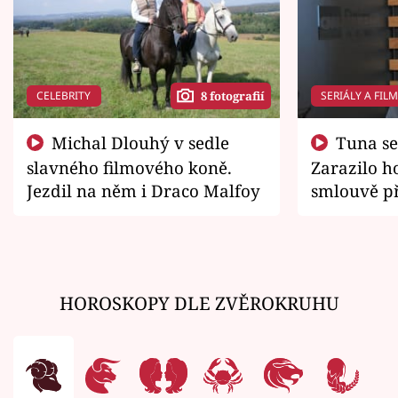
CELEBRITY
SERIÁLY A FIL
8 fotografií
Michal Dlouhý v sedle
Tuna se chtěl vrátit domů.
slavného filmového koně.
Zarazilo ho
Jezdil na něm i Draco Malfoy
smlouvě př
zemřít
HOROSKOPY DLE ZVĚROKRUHU