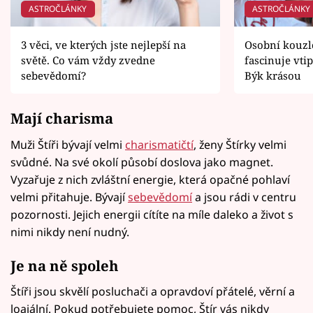
ASTROČLÁNKY
ASTROČLÁNKY
3 věci, ve kterých jste nejlepší na
Osobní kouzlo
světě. Co vám vždy zvedne
fascinuje vti
sebevědomí?
Býk krásou
Mají charisma
Muži Štíři bývají velmi
charismatičtí
, ženy Štírky velmi
svůdné. Na své okolí působí doslova jako magnet.
Vyzařuje z nich zvláštní energie, která opačné pohlaví
velmi přitahuje. Bývají
sebevědomí
a jsou rádi v centru
pozornosti. Jejich energii cítíte na míle daleko a život s
nimi nikdy není nudný.
Je na ně spoleh
Štíři jsou skvělí posluchači a opravdoví přátelé, věrní a
loajální. Pokud potřebujete pomoc, Štír vás nikdy