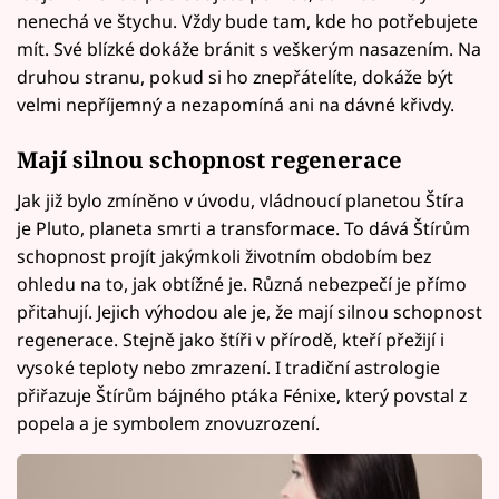
nenechá ve štychu. Vždy bude tam, kde ho potřebujete
mít. Své blízké dokáže bránit s veškerým nasazením. Na
druhou stranu, pokud si ho znepřátelíte, dokáže být
velmi nepříjemný a nezapomíná ani na dávné křivdy.
Mají silnou schopnost regenerace
Jak již bylo zmíněno v úvodu, vládnoucí planetou Štíra
je Pluto, planeta smrti a transformace. To dává Štírům
schopnost projít jakýmkoli životním obdobím bez
ohledu na to, jak obtížné je. Různá nebezpečí je přímo
přitahují. Jejich výhodou ale je, že mají silnou schopnost
regenerace. Stejně jako štíři v přírodě, kteří přežijí i
vysoké teploty nebo zmrazení. I tradiční astrologie
přiřazuje Štírům bájného ptáka Fénixe, který povstal z
popela a je symbolem znovuzrození.