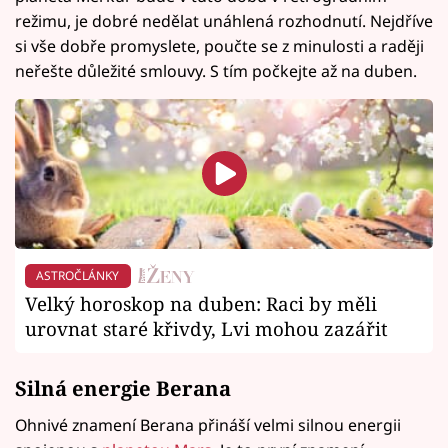
režimu, je dobré nedělat unáhlená rozhodnutí. Nejdříve
si vše dobře promyslete, poučte se z minulosti a raději
neřešte důležité smlouvy. S tím počkejte až na duben.
ASTROČLÁNKY
Velký horoskop na duben: Raci by měli
urovnat staré křivdy, Lvi mohou zazářit
Silná energie
Berana
Ohnivé znamení Berana přináší velmi silnou energii