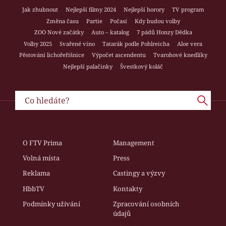
Jak zhubnout
Nejlepší filmy 2024
Nejlepší horory
TV program
Změna času
Partie
Počasí
Kdy budou volby
ZOO Nové začátky
Auto – katalog
7 pádů Honzy Dědka
Volby 2025
Svařené víno
Tatarák podle Pohlreicha
Aloe vera
Pěstování lichořeřišnice
Výpočet ascendentu
Tvarohové knedlíky
Nejlepší palačinky
Švestkový koláč
O FTV Prima
Management
Volná místa
Press
Reklama
Castingy a výzvy
HbbTV
Kontakty
Podmínky užívání
Zpracování osobních
údajů