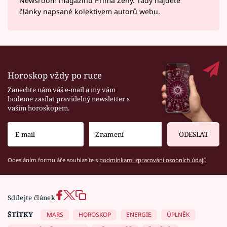
Newsroom magazínu Prima Ženy. Tady najdete
články napsané kolektivem autorů webu.
Horoskop vždy po ruce
Zanechte nám váš e-mail a my vám
budeme zasílat pravidelný newsletter s
vaším horoskopem.
ODESLAT
Odesláním formuláře souhlasíte s
podmínkami zpracování osobních údajů
Sdílejte článek
ŠTÍTKY
MARS
HOROSKOP
ENERGIE
ÚPLNĚK