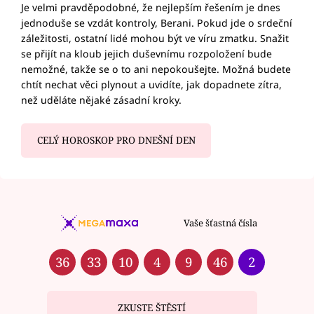
Je velmi pravděpodobné, že nejlepším řešením je dnes
jednoduše se vzdát kontroly, Berani. Pokud jde o srdeční
záležitosti, ostatní lidé mohou být ve víru zmatku. Snažit
se přijít na kloub jejich duševnímu rozpoložení bude
nemožné, takže se o to ani nepokoušejte. Možná budete
chtít nechat věci plynout a uvidíte, jak dopadnete zítra,
než uděláte nějaké zásadní kroky.
CELÝ HOROSKOP PRO DNEŠNÍ DEN
Vaše šťastná čísla
36
33
10
4
9
46
2
ZKUSTE ŠTĚSTÍ