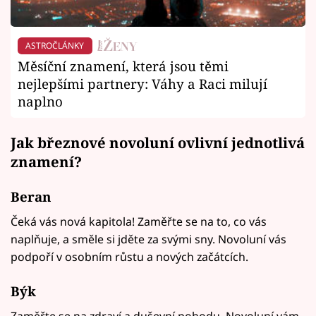
ASTROČLÁNKY
Měsíční znamení, která jsou těmi
nejlepšími partnery: Váhy a Raci milují
naplno
Jak březnové novoluní ovlivní jednotlivá
znamení?
Beran
Čeká vás nová kapitola! Zaměřte se na to, co vás
naplňuje, a směle si jděte za svými sny. Novoluní vás
podpoří v osobním růstu a nových začátcích.
Býk
Zaměřte se na zdraví a duševní pohodu. Novoluní vám