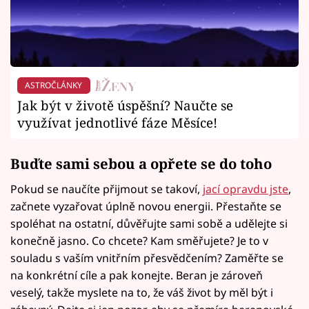
ASTROČLÁNKY
Jak být v životě úspěšní? Naučte se
využívat jednotlivé fáze Měsíce!
Buďte sami sebou a opřete se do toho
Pokud se naučíte přijmout se takoví,
jací opravdu jste
,
začnete vyzařovat úplně novou energii. Přestaňte se
spoléhat na ostatní, důvěřujte sami sobě a udělejte si
konečně jasno. Co chcete? Kam směřujete? Je to v
souladu s vaším vnitřním přesvědčením? Zaměřte se
na konkrétní cíle a pak konejte. Beran je zároveň
veselý, takže myslete na to, že váš život by měl být i