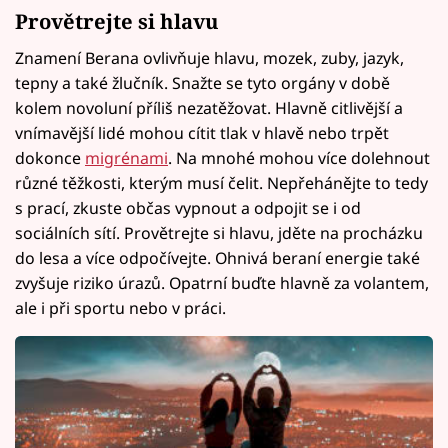
Provětrejte si hlavu
Znamení Berana ovlivňuje hlavu, mozek, zuby, jazyk,
tepny a také žlučník. Snažte se tyto orgány v době
kolem novoluní příliš nezatěžovat. Hlavně citlivější a
vnímavější lidé mohou cítit tlak v hlavě nebo trpět
dokonce
migrénami
. Na mnohé mohou více dolehnout
různé těžkosti, kterým musí čelit. Nepřehánějte to tedy
s prací, zkuste občas vypnout a odpojit se i od
sociálních sítí. Provětrejte si hlavu, jděte na procházku
do lesa a více odpočívejte. Ohnivá beraní energie také
zvyšuje riziko úrazů. Opatrní buďte hlavně za volantem,
ale i při sportu nebo v práci.