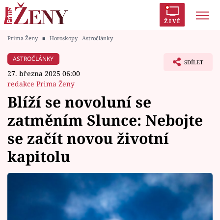
ŽIVĚ
Prima Ženy
■
Horoskopy
Astročlánky
Trendy:
Polabí
Inspekce
Prostřeno!
AYTO?
ASTROČLÁNKY
SDÍLET
Módní alarm
Zrádci
Proměny
27. března 2025 06:00
redakce Prima Ženy
Blíží se novoluní se
zatměním Slunce: Nebojte
Témata
se začít novou životní
Celebrity
kapitolu
Vztahy
Seriály