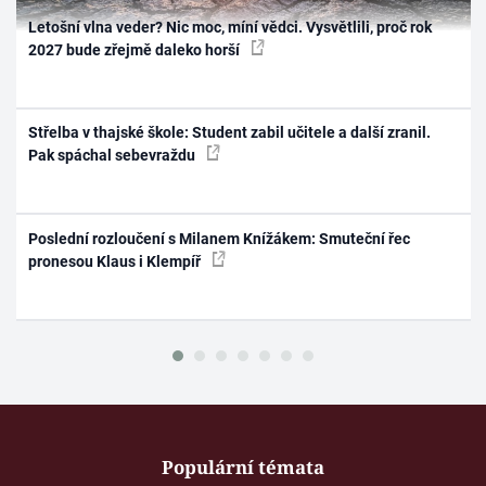
Letošní vlna veder? Nic moc, míní vědci. Vysvětlili, proč rok
2027 bude zřejmě daleko horší
Střelba v thajské škole: Student zabil učitele a další zranil.
Pak spáchal sebevraždu
Poslední rozloučení s Milanem Knížákem: Smuteční řec
pronesou Klaus i Klempíř
Populární témata