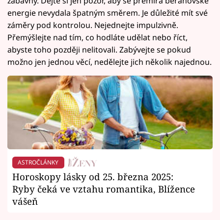
zábavný. Dejte si jen pozor, aby se přemíra beranovské
energie nevydala špatným směrem. Je důležité mít své
záměry pod kontrolou. Nejednejte impulzivně.
Přemýšlejte nad tím, co hodláte udělat nebo říct,
abyste toho později nelitovali. Zabývejte se pokud
možno jen jednou věcí, nedělejte jich několik najednou.
ASTROČLÁNKY
Horoskopy lásky od 25. března 2025:
Ryby čeká ve vztahu romantika, Blížence
vášeň