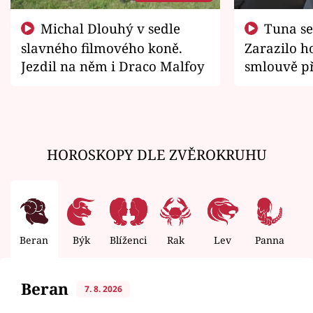
Michal Dlouhý v sedle
Tuna se chtěl vrátit domů.
slavného filmového koně.
Zarazilo ho
Jezdil na něm i Draco Malfoy
smlouvě př
zemřít
HOROSKOPY DLE ZVĚROKRUHU
Beran
Býk
Blíženci
Rak
Lev
Panna
V
Beran
7. 8. 2026