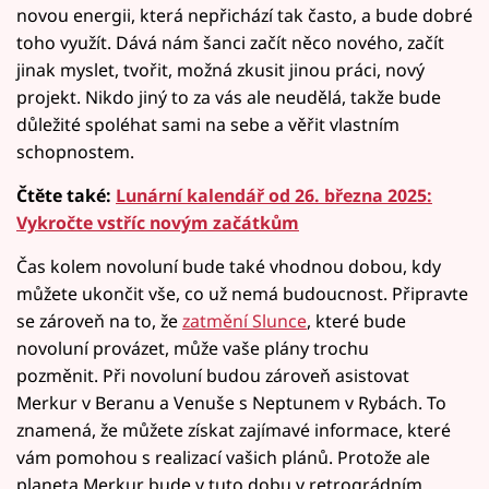
novou energii, která nepřichází tak často, a bude dobré
toho využít. Dává nám šanci začít něco nového, začít
jinak myslet, tvořit, možná zkusit jinou práci, nový
projekt. Nikdo jiný to za vás ale neudělá, takže bude
důležité spoléhat sami na sebe a věřit vlastním
schopnostem.
Čtěte také:
Lunární kalendář od 26. března 2025:
Vykročte vstříc novým začátkům
Čas kolem novoluní bude také vhodnou dobou, kdy
můžete ukončit vše, co už nemá budoucnost. Připravte
se zároveň na to, že
zatmění Slunce
, které bude
novoluní provázet, může vaše plány trochu
pozměnit. Při novoluní budou zároveň asistovat
Merkur v Beranu a Venuše s Neptunem v Rybách. To
znamená, že můžete získat zajímavé informace, které
vám pomohou s realizací vašich plánů. Protože ale
planeta Merkur bude v tuto dobu v retrográdním