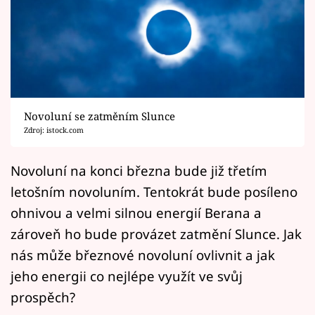
Horoskopy
Sledujte prima+
Filmový festival Karlovy Vary
Pořady
Novoluní se zatměním Slunce
Zdroj: istock.com
Mámy sobě
Novoluní na konci března bude již třetím
Přihlášení
letošním novoluním. Tentokrát bude posíleno
ohnivou a velmi silnou energií Berana a
zároveň ho bude provázet zatmění Slunce. Jak
Sledujte nás
nás může březnové novoluní ovlivnit a jak
jeho energii co nejlépe využít ve svůj
prospěch?