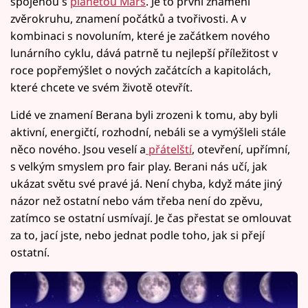
spojenou s
planetou Mars
. Je to první znamení
zvěrokruhu, znamení počátků a tvořivosti. A v
kombinaci s novoluním, které je začátkem nového
lunárního cyklu, dává patrně tu nejlepší příležitost v
roce popřemýšlet o nových začátcích a kapitolách,
které chcete ve svém životě otevřít.
Lidé ve znamení Berana byli zrozeni k tomu, aby byli
aktivní, energičtí, rozhodní, nebáli se a vymýšleli stále
něco nového. Jsou veselí a
přátelští
, otevření, upřímní,
s velkým smyslem pro fair play. Berani nás učí, jak
ukázat světu své pravé já. Není chyba, když máte jiný
názor než ostatní nebo vám třeba není do zpěvu,
zatímco se ostatní usmívají. Je čas přestat se omlouvat
za to, jací jste, nebo jednat podle toho, jak si přejí
ostatní.