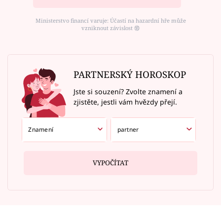
Ministerstvo financí varuje: Účastí na hazardní hře může
vzniknout závislost ⑱
PARTNERSKÝ HOROSKOP
Jste si souzení? Zvolte znamení a
zjistěte, jestli vám hvězdy přejí.
VYPOČÍTAT