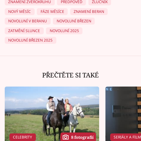
ZNAMENÍ ZVĚROKRUHU
PŘEDPOVĚĎ
ŽLUČNÍK
NOVÝ MĚSÍC
FÁZE MĚSÍCE
ZNAMENÍ BERAN
NOVOLUNÍ V BERANU
NOVOLUNÍ BŘEZEN
ZATMĚNÍ SLUNCE
NOVOLUNÍ 2025
NOVOLUNÍ BŘEZEN 2025
PŘEČTĚTE SI TAKÉ
CELEBRITY
SERIÁLY A FIL
8 fotografií