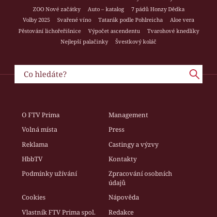
ZOO Nové začátky
Auto – katalog
7 pádů Honzy Dědka
Volby 2025
Svařené víno
Tatarák podle Pohlreicha
Aloe vera
Pěstování lichořeřišnice
Výpočet ascendentu
Tvarohové knedlíky
Nejlepší palačinky
Švestkový koláč
O FTV Prima
Management
Volná místa
Press
Reklama
Castingy a výzvy
HbbTV
Kontakty
Podmínky užívání
Zpracování osobních
údajů
Cookies
Nápověda
Vlastník FTV Prima spol.
Redakce