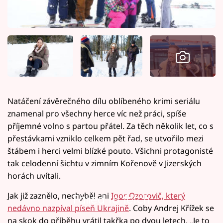
Natáčení závěrečného dílu oblíbeného krimi seriálu
znamenal pro všechny herce víc než práci, spíše
příjemné volno s partou přátel. Za těch několik let, co s
přestávkami vzniklo celkem pět řad, se utvořilo mezi
štábem i herci velmi blízké pouto. Všichni protagonisté
tak celodenní šichtu v zimním Kořenově v Jizerských
horách uvítali.
Jak již zaznělo, nechyběl ani
Igor Ozorovič, který
Failed to fetch
nedávno nazpíval píseň Ukrajině
. Coby Andrej Křížek se
na skok do příběhu vrátil takřka po dvou letech. „Je to