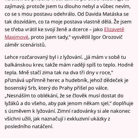
zajímavý, protože jsem tu dlouho nebyl a vůbec nevím,
co se s mou postavu odehrálo. Od Davida Matáska se
tak dozvídám, co ta moje postava vlastně dělá. Že jsem
se třeba vrátil ke svojí ženě a dcerce – jako
Elizavetě
Maximové
, proto jsem tady,“ vysvětlil Igor Orozovič
záměr scenáristů.
Lehce rozčarovaný byl i z lyžování. „Já mám v sobě tu
balkánskou krev, takže mám raději spíš to teplo. Hodně
tepla. Mně stačí zima tak na dva tři dny v roce,“
přiznává upřímně herec a hudebník, jehož dědeček je
bosenský Srb, který do Prahy přišel po válce.
„Nesnáším to oblékání, že se člověk musí dostat do
lyžáků a do všeho, aby pak jenom někam sjel,“ doplňuje
s úsměvem k lyžování. Zimní radovánky si ale nakonec
všichni užili, jak naznačují i exkluzivní ukázky z
posledního natáčení.