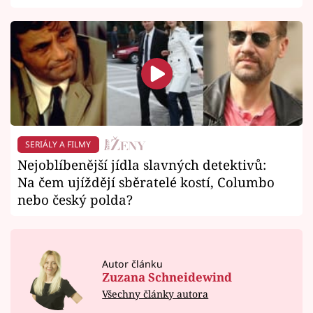
SERIÁLY A FILMY
Nejoblíbenější jídla slavných detektivů:
Na čem ujíždějí sběratelé kostí, Columbo
nebo český polda?
Autor článku
Zuzana Schneidewind
Všechny články autora