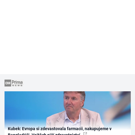
Kubek: Evropa si zdevastovala farmacii, nakupujeme v
Bangladéši. Vojtěch ničí zdravotnictví