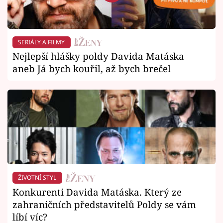
SERIÁLY A FILMY
Nejlepší hlášky poldy Davida Matáska
aneb Já bych kouřil, až bych brečel
ŽIVOTNÍ STYL
Konkurenti Davida Matáska. Který ze
zahraničních představitelů Poldy se vám
líbí víc?