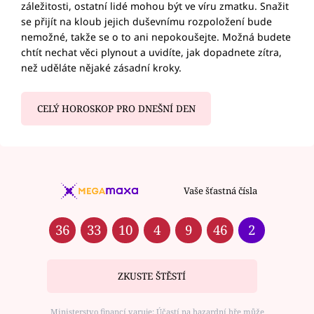
záležitosti, ostatní lidé mohou být ve víru zmatku. Snažit
se přijít na kloub jejich duševnímu rozpoložení bude
nemožné, takže se o to ani nepokoušejte. Možná budete
chtít nechat věci plynout a uvidíte, jak dopadnete zítra,
než uděláte nějaké zásadní kroky.
CELÝ HOROSKOP PRO DNEŠNÍ DEN
Vaše šťastná čísla
36
33
10
4
9
46
2
ZKUSTE ŠTĚSTÍ
Ministerstvo financí varuje: Účastí na hazardní hře může