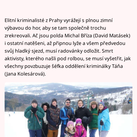
Elitní kriminalisté z Prahy vyrážejí s plnou zimní
výbavou do hor, aby se tam společně trochu
zrekreovali. Ač jsou polda Michal Bříza (David Matásek)
i ostatní natěšeni, až připnou lyže a všem předvedou
svůj hladký sjezd, musí radovánky odložit. Smrt
aktivisty, kterého našli pod rolbou, se musí vyšetřit, jak
všechny povzbuzuje šéfka oddělení kriminálky Táňa
(Jana Kolesárová).