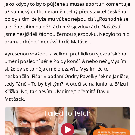
jako kdyby to bylo půjčené z muzea sportu,“ komentuje
až komický outfit nezaměnitelný představitel českého
poldy s tím, že lyže mu vůbec nejsou cizí. „Rozhodně se
ale lépe cítím na běžkách než sjezdovkách. Naštěstí
jsme nesjížděli žádnou černou sjezdovku. Nebylo to nic
dramatického,“ dodává hrdě Matásek.
Vyřešenou vraždou a velkou přehlídkou sjezdařského
umění poslední série Poldy končí. A nebo ne? „Myslím
si, že by se to nějak mělo uzavřít. Myslím, že to
neskončilo. Fišar v podání Ondry Pavelky řekne Janičce,
tedy Táně – To by byl tým?! A otočí se na Juniora, Břízu i
Křížka. No, tak nevím. Uvidíme,“ přemítá David
Matásek.
Failed to fetch