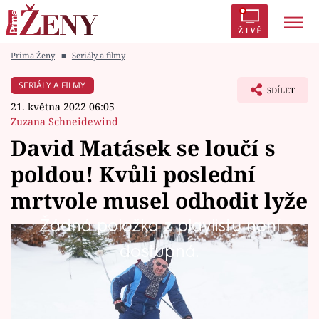
ŽIVĚ
Prima Ženy
■
Seriály a filmy
Trendy:
Polabí
Inspekce
Prostřeno!
AYTO?
SERIÁLY A FILMY
SDÍLET
Módní alarm
Zrádci
Proměny
21. května 2022 06:05
Zuzana Schneidewind
David Matásek se loučí s
poldou! Kvůli poslední
Témata
mrtvole musel odhodit lyže
Celebrity
Žádná položka z playlistu není
Vyšetřování poslední vraždy připomíná návrat
dostupná.
Vztahy
do devadesátek. Tedy alespoň v podání poldy
Seriály
Michala Břízy, kterému na celých pět sezón
vdechl život herec David Matásek. Ono