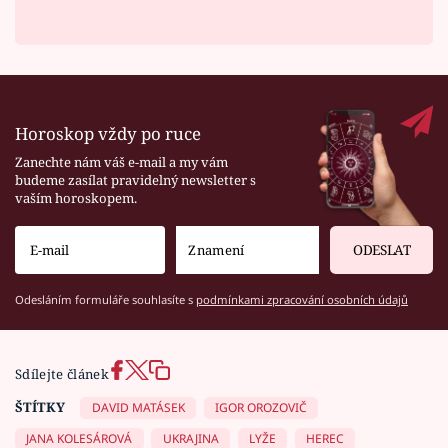
Horoskop vždy po ruce
Zanechte nám váš e-mail a my vám
budeme zasílat pravidelný newsletter s
vaším horoskopem.
ODESLAT
Odesláním formuláře souhlasíte s
podmínkami zpracování osobních údajů
Sdílejte článek
ŠTÍTKY
DAVID MATÁSEK
IGOR OROZOVIČ
JANA KOLESÁROVÁ
UKRAJINA
LYŽE
HEREC