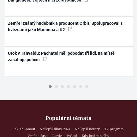
Zemřel známý hudebník a producent Orbit. Spolupracoval s
hvězdami jako Madonna a U2
Útok v Tanvaldu: Pachatel měl pobodat tři lidi, na místě
zasahuje policie
Populární témata
Jak zhubnout
Nejlepší filmy 2024
Nejlepší horory
TV program
Změna času
Partie
Počasí
Kdy budou volby