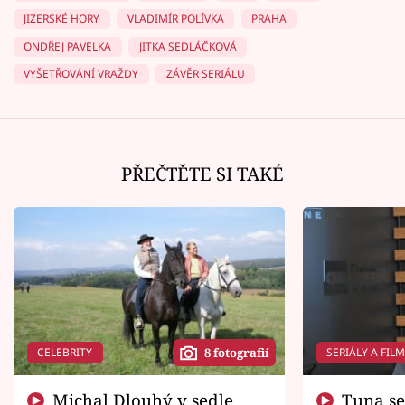
JIZERSKÉ HORY
VLADIMÍR POLÍVKA
PRAHA
ONDŘEJ PAVELKA
JITKA SEDLÁČKOVÁ
VYŠETŘOVÁNÍ VRAŽDY
ZÁVĚR SERIÁLU
PŘEČTĚTE SI TAKÉ
CELEBRITY
SERIÁLY A FIL
8 fotografií
Michal Dlouhý v sedle
Tuna se chtěl vrátit domů.