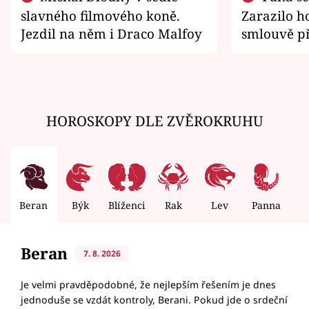
slavného filmového koně.
Zarazilo ho
Jezdil na něm i Draco Malfoy
smlouvě př
zemřít
HOROSKOPY DLE ZVĚROKRUHU
Beran
Býk
Blíženci
Rak
Lev
Panna
V
Beran
7. 8. 2026
Je velmi pravděpodobné, že nejlepším řešením je dnes
jednoduše se vzdát kontroly, Berani. Pokud jde o srdeční