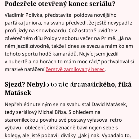
Podezřele otevřený konec seriálu?
Vladimír Polívka, představitel poldova novějšího
parťáka Juniora, na svahu předvedl, že ještě nevypadl z
profi jízdy na snowboardu. Což ostatně uvidíte v
závěrečném dílu Poldy v sobotu večer na Primě. „Já na
něm jezdil závodně, takže i dnes se svezu a mám kolem
tohoto sportu hodě kamarádů. Nejvíc jsem jezdil
v pubertě a na horách to mám moc rád,“ pochvaloval si
mrazivé natáčení
čerstvě zamilovaný herec
.
Failed to fetch
Sjezd? Nebylo to nic dramatického, říká
Matásek
Nepřehlédnutelným se na svahu stal David Matásek,
tedy seriálový Michal Bříza. S ohledem na
staromileckou povahu své postavy vyfasoval retro
výbavu i oblečení, čímž značně bavil nejen sebe s
kolegy, ale jistě pobaví i diváky. „Jak jinak. Vypadalo to,