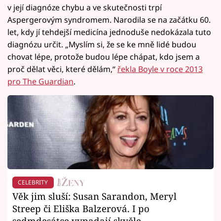
v její diagnóze chybu a ve skutečnosti trpí
Aspergerovým syndromem. Narodila se na začátku 60.
let, kdy jí tehdejší medicína jednoduše nedokázala tuto
diagnózu určit. „Myslím si, že se ke mně lidé budou
chovat lépe, protože budou lépe chápat, kdo jsem a
proč dělat věci, které dělám,“
řekla Boyle v roce 2013
pro The Guardian
.
CELEBRITY
Věk jim sluší: Susan Sarandon, Meryl
Streep či Eliška Balzerová. I po
sedmdesátce vypadají skvěle