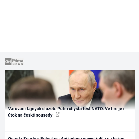
Varování tajných služeb: Putin chystá test NATO. Ve hře je i
útok na české sousedy
Ostuda Sparty v Boleslavi: Ani jednou nevystřelila na bránu,