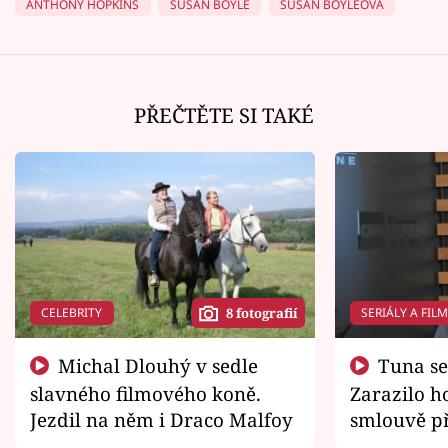
ANTHONY HOPKINS
SUSAN BOYLE
SUSAN BOYLEOVÁ
PŘEČTĚTE SI TAKÉ
CELEBRITY
SERIÁLY A FIL
8 fotografií
Michal Dlouhý v sedle
Tuna se chtěl vrátit domů.
slavného filmového koně.
Zarazilo ho
Jezdil na něm i Draco Malfoy
smlouvě př
zemřít