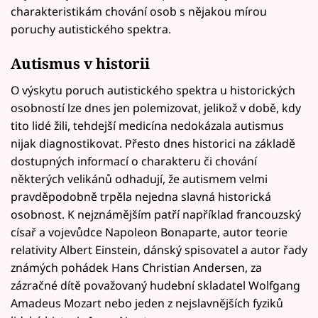
charakteristikám chování osob s nějakou mírou
poruchy autistického spektra.
Autismus v historii
O výskytu poruch autistického spektra u historických
osobností lze dnes jen polemizovat, jelikož v době, kdy
tito lidé žili, tehdejší medicína nedokázala autismus
nijak diagnostikovat. Přesto dnes historici na základě
dostupných informací o charakteru či chování
některých velikánů odhadují, že autismem velmi
pravděpodobně trpěla nejedna slavná historická
osobnost. K nejznámějším patří například francouzský
císař a vojevůdce Napoleon Bonaparte, autor teorie
relativity Albert Einstein, dánský spisovatel a autor řady
známých pohádek Hans Christian Andersen, za
zázračné dítě považovaný hudební skladatel Wolfgang
Amadeus Mozart nebo jeden z nejslavnějších fyziků