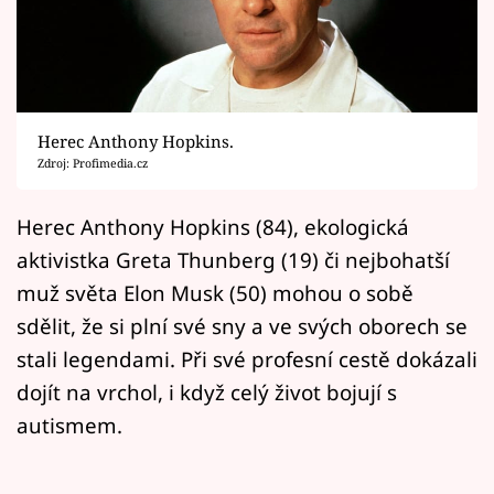
Horoskopy
Sledujte prima+
Filmový festival Karlovy Vary
Herec Anthony Hopkins.
Pořady
Zdroj: Profimedia.cz
Mámy sobě
Herec Anthony Hopkins (84), ekologická
aktivistka Greta Thunberg (19) či nejbohatší
Přihlášení
muž světa Elon Musk (50) mohou o sobě
sdělit, že si plní své sny a ve svých oborech se
stali legendami. Při své profesní cestě dokázali
Sledujte nás
dojít na vrchol, i když celý život bojují s
autismem.