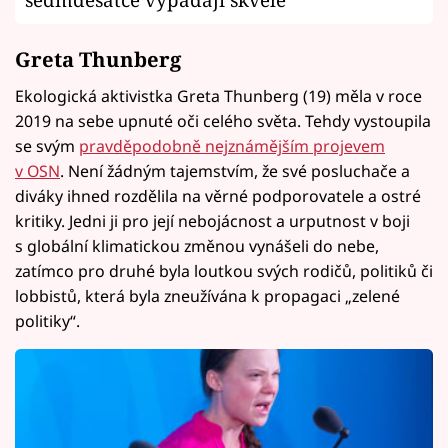
Greta Thunberg
Ekologická aktivistka Greta Thunberg (19) měla v roce
2019 na sebe upnuté oči celého světa. Tehdy vystoupila
se svým
pravděpodobně nejznámějším projevem
v OSN
. Není žádným tajemstvím, že své posluchače a
diváky ihned rozdělila na věrné podporovatele a ostré
kritiky. Jedni ji pro její nebojácnost a urputnost v boji
s globální klimatickou změnou vynášeli do nebe,
zatímco pro druhé byla loutkou svých rodičů, politiků či
lobbistů, která byla zneužívána k propagaci „zelené
politiky“.