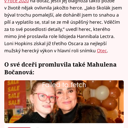
v roce 2020
na dotaz, jestli jej diagnóza takto pozdě
v životě nějak ovlivnila jakožto herce. „Jako školák jsem
býval trochu pomalejší, ale doháněl jsem to snahou a
pílí a vyplatilo se, stal se ze mě úspěšný herec. Vděčím
za to své posedlosti detaily,“ uvedl herec, kterého
mimo jiné proslavila role lidojeda Hannibala Lectra.
Loni Hopkins získal již třetího Oscara za nejlepší
mužský herecký výkon v hlavní roli snímku
Otec
.
O své dceři promluvila také Mahulena
Bočanová:
Failed to fetch