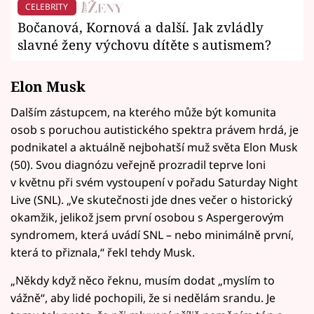
CELEBRITY
Bočanová, Kornová a další. Jak zvládly
slavné ženy výchovu dítěte s autismem?
Elon Musk
Dalším zástupcem, na kterého může být komunita
osob s poruchou autistického spektra právem hrdá, je
podnikatel a aktuálně nejbohatší muž světa Elon Musk
(50). Svou diagnózu veřejně prozradil teprve loni
v květnu při svém vystoupení v pořadu Saturday Night
Live (SNL). „Ve skutečnosti jde dnes večer o historický
okamžik, jelikož jsem první osobou s Aspergerovým
syndromem, která uvádí SNL – nebo minimálně první,
která to přiznala,“ řekl tehdy Musk.
„Někdy když něco řeknu, musím dodat „myslím to
vážně“, aby lidé pochopili, že si nedělám srandu. Je