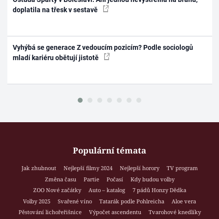
doplatila na třesk v sestavě
Vyhýbá se generace Z vedoucím pozicím? Podle sociologů
mladí kariéru obětují jistotě
Populární témata
Jak zhubnout
Nejlepší filmy 2024
Nejlepší horory
TV program
Změna času
Partie
Počasí
Kdy budou volby
ZOO Nové začátky
Auto – katalog
7 pádů Honzy Dědka
Volby 2025
Svařené víno
Tatarák podle Pohlreicha
Aloe vera
Pěstování lichořeřišnice
Výpočet ascendentu
Tvarohové knedlíky