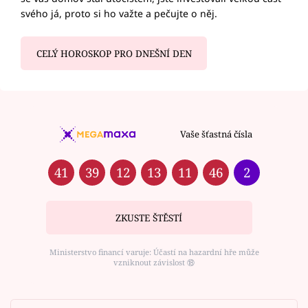
svého já, proto si ho važte a pečujte o něj.
CELÝ HOROSKOP PRO DNEŠNÍ DEN
Vaše šťastná čísla
41
39
12
13
11
46
2
ZKUSTE ŠTĚSTÍ
Ministerstvo financí varuje: Účastí na hazardní hře může
vzniknout závislost ⑱