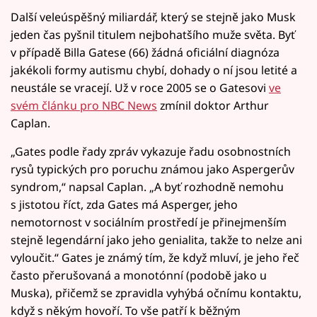
Další veleúspěšný miliardář, který se stejně jako Musk
jeden čas pyšnil titulem nejbohatšího muže světa. Byť
v případě Billa Gatese (66) žádná oficiální diagnóza
jakékoli formy autismu chybí, dohady o ní jsou letité a
neustále se vracejí. Už v roce 2005 se o Gatesovi
ve
svém článku pro NBC News
zmínil doktor Arthur
Caplan.
„Gates podle řady zpráv vykazuje řadu osobnostních
rysů typických pro poruchu známou jako Aspergerův
syndrom,“ napsal Caplan. „A byť rozhodně nemohu
s jistotou říct, zda Gates má Asperger, jeho
nemotornost v sociálním prostředí je přinejmenším
stejně legendární jako jeho genialita, takže to nelze ani
vyloučit.“ Gates je známý tím, že když mluví, je jeho řeč
často přerušovaná a monotónní (podobě jako u
Muska), přičemž se zpravidla vyhýbá očnímu kontaktu,
když s někým hovoří. To vše patří k běžným