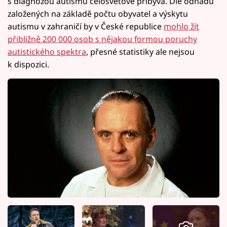
s diagnózou autismu celosvětově přibývá. Dle odhadů
založených na základě počtu obyvatel a výskytu
autismu v zahraničí by v České republice
mohlo žít
přibližně 200 000 osob s nějakou formou poruchy
autistického spektra
, přesné statistiky ale nejsou
k dispozici.