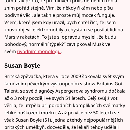
tomu tak proto, že při mluvení příliš neměním tón a
zním pořád stejně. Vím, že někdy říkám nebo píšu
podivné věci, ale takhle prostě můj mozek funguje.
Všem, které jsem kdy urazil, bych chtěl říct, že jsem
znovuobjevil elektromobily a chystám se posílat lidi na
Mars v raketách. To jste si opravdu mysleli, že budu
pohodový, normální týpek?“ zavtipkoval Musk ve
svém
úvodním monologu
.
Susan Boyle
Britská zpěvačka, která v roce 2009 šokovala svět svým
famózním pěveckým vystoupením v show Britains Got
Talent, se své diagnózy Aspergerova syndromu dočkala
až o 3 roky později ve svých 51 letech. Celý svůj život
věřila, že utrpěla při porodních komplikacích své matky
lehké poškození mozku. A až po více než 50 letech se
však Susan Boyle (61), jedna z tehdy nejpopulárnějších
britských umělkyň, dozvěděla, že lékaři tehdy udělali