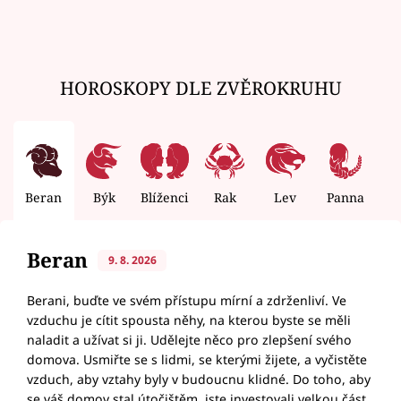
HOROSKOPY DLE ZVĚROKRUHU
Beran
Býk
Blíženci
Rak
Lev
Panna
V
Beran
9. 8. 2026
Berani, buďte ve svém přístupu mírní a zdrženliví. Ve
vzduchu je cítit spousta něhy, na kterou byste se měli
naladit a užívat si ji. Udělejte něco pro zlepšení svého
domova. Usmiřte se s lidmi, se kterými žijete, a vyčistěte
vzduch, aby vztahy byly v budoucnu klidné. Do toho, aby
se váš domov stal útočištěm, jste investovali velkou část