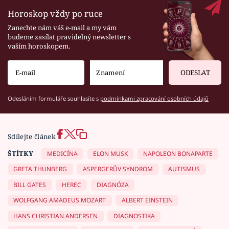
Horoskop vždy po ruce
Zanechte nám váš e-mail a my vám
budeme zasílat pravidelný newsletter s
vaším horoskopem.
ODESLAT
Odesláním formuláře souhlasíte s
podmínkami zpracování osobních údajů
Sdílejte článek
ŠTÍTKY
MEDICÍNA
ELON MUSK
NAPOLEON BONAPARTE
GRETA THUNBERG
ASPERGERŮV SYNDROM
AUTISMUS
BILL GATES
HEREC
DIAGNÓZA
WOLFGANG AMADEUS MOZART
ALBERT EINSTEIN
HANS CHRISTIAN ANDERSEN
DIAGNOSTIKA