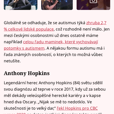
Globálně se odhaduje, že se autismus týká
zhruba 2,7
% celkové lidské populace
, což rozhodně není málo. Jen
mezi českými osobnostmi už dnes ostatně máme
například
celou řadu maminek, které vychovávají
potomky s autismem
. A nějakou formu autismu má i
řada známých osobností, o kterých to možná vůbec
netušíte.
Anthony Hopkins
Legendární herec Anthony Hopkins (84) světu sdělil
svou diagnózu až teprve v roce 2017, kdy už za sebou
měl dekády veleúspěšné herecké kariéry a v kapse
hned dva Oscary. „Nijak se mě to nedotklo. Ve
skutečnosti je to velký dar,“
řekl Hopkins pro CBC