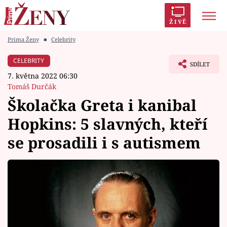
ŽIVĚ
Prima Ženy
■
Celebrity
Trendy:
Polabí
Inspekce
Prostřeno!
AYTO?
CELEBRITY
SDÍLET
Módní alarm
Zrádci
Proměny
7. května 2022 06:30
Tomáš Durčák
Školačka Greta i kanibal
Hopkins: 5 slavných, kteří
Témata
se prosadili i s autismem
Celebrity
Vztahy
Seriály