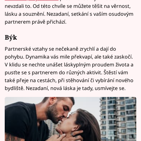
nevzdali to. Od této chvíle se můžete těšit na věrnost,
lásku a souznění. Nezadaní, setkání s vaším osudovým
partnerem právě přichází.
Býk
Partnerské vztahy se nečekaně zrychlí a dají do
pohybu. Dynamika vás mile překvapí, ale také zaskočí.
V klidu se nechte unášet láskyplným proudem života a
pusťte se s partnerem do různých aktivit. Štěstí vám
také přeje na cestách, při stěhování či vybírání nového
bydliště. Nezadaní, nová láska je tady, usmívejte se.