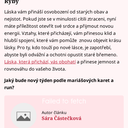
Ryby
Láska vám přináší osvobození od starých obav a
nejistot. Pokud jste se v minulosti cítili ztraceni, nyní
máte příležitost otevřít své srdce a přijmout novou
energii. Vztahy, které přicházejí, vám přinesou klid a
hlubší spojení, které vám pomůže znovu objevit krásu
lásky. Pro ty, kdo touží po nové lásce, je zapotřebí,
abyste byli odvážní a ochotni opustit staré břemeno.
Láska, která přichází, vás obohatí
a přinese jemnost a
rovnováhu do vašeho života.
Jaký bude nový týden podle mariášových karet a
run?
Failed to fetch
Autor článku
Sára Částečková