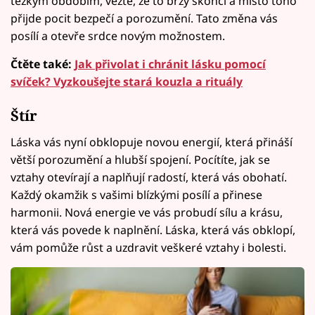
těžkým obdobím, vězte, že to brzy skončí a místo toho
přijde pocit bezpečí a porozumění. Tato změna vás
posílí a otevře srdce novým možnostem.
Čtěte také:
Jak přivolat i chránit lásku pomocí
svíček? Vyzkoušejte stará kouzla a rituály
Štír
Láska vás nyní obklopuje novou energií, která přináší
větší porozumění a hlubší spojení. Pocítíte, jak se
vztahy otevírají a naplňují radostí, která vás obohatí.
Každý okamžik s vašimi blízkými posílí a přinese
harmonii. Nová energie ve vás probudí sílu a krásu,
která vás povede k naplnění. Láska, která vás obklopí,
vám pomůže růst a uzdravit veškeré vztahy i bolesti.