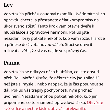
Lev
Ve vztazích přichází osudový okamžik. Uvědomíte si, co
opravdu chcete, a přestanete dělat kompromisy na
úkor svého štěstí. Tento krok vám otevře dveře k
hlubší lásce a opravdové harmonii. Pokud jste
nezadaní, brzy potkáte někoho, kdo vám rozbuší srdce
a přinese do života novou vášeň. Stačí se otevřít
milovat a věřit, že si vás najde ve správný čas.
Panna
Ve vztazích se odkrývá něco hlubšího, co jste dosud
přehlíželi. Možná zjistíte, že některé city jsou silnější,
než jste si mysleli, nebo naopak, že je čas posunout se
dál. Pokud vás trápily pochybnosti, nyní přichází
uvolnění. Nezadaní mohou potkat někoho, kdo jim
připomene, co to znamená opravdová láska.
Otevřete
své srdce a nechte lásku, aby vás překvapila.