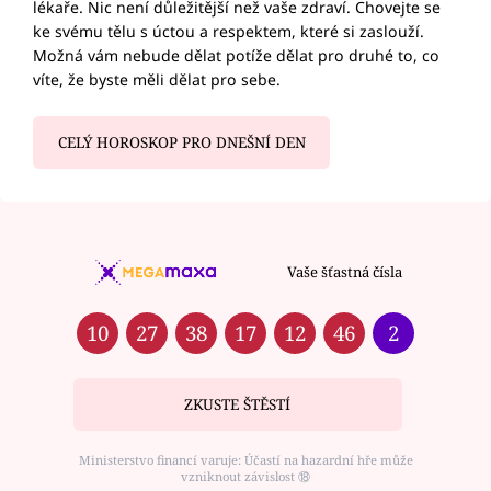
lékaře. Nic není důležitější než vaše zdraví. Chovejte se
ke svému tělu s úctou a respektem, které si zaslouží.
Možná vám nebude dělat potíže dělat pro druhé to, co
víte, že byste měli dělat pro sebe.
CELÝ HOROSKOP PRO DNEŠNÍ DEN
Vaše šťastná čísla
10
27
38
17
12
46
2
ZKUSTE ŠTĚSTÍ
Ministerstvo financí varuje: Účastí na hazardní hře může
vzniknout závislost ⑱