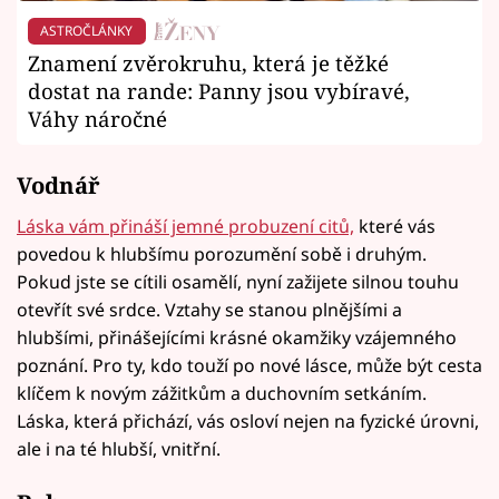
ASTROČLÁNKY
Znamení zvěrokruhu, která je těžké
dostat na rande: Panny jsou vybíravé,
Váhy náročné
Vodnář
Láska vám přináší jemné probuzení citů,
které vás
povedou k hlubšímu porozumění sobě i druhým.
Pokud jste se cítili osamělí, nyní zažijete silnou touhu
otevřít své srdce. Vztahy se stanou plnějšími a
hlubšími, přinášejícími krásné okamžiky vzájemného
poznání. Pro ty, kdo touží po nové lásce, může být cesta
klíčem k novým zážitkům a duchovním setkáním.
Láska, která přichází, vás osloví nejen na fyzické úrovni,
ale i na té hlubší, vnitřní.