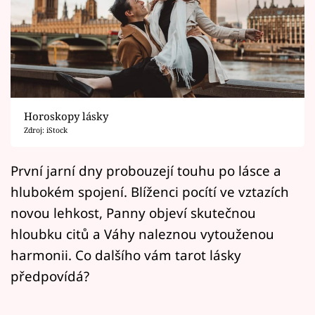
Horoskopy
Sledujte prima+
Filmový festival Karlovy Vary
Pořady
Horoskopy lásky
Zdroj: iStock
Mámy sobě
První jarní dny probouzejí touhu po lásce a
Přihlášení
hlubokém spojení. Blíženci pocítí ve vztazích
novou lehkost, Panny objeví skutečnou
hloubku citů a Váhy naleznou vytouženou
Sledujte nás
harmonii. Co dalšího vám tarot lásky
předpovídá?