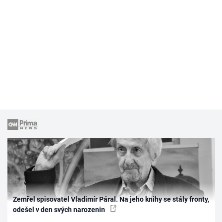
Zemřel spisovatel Vladimír Páral. Na jeho knihy se stály fronty,
odešel v den svých narozenin