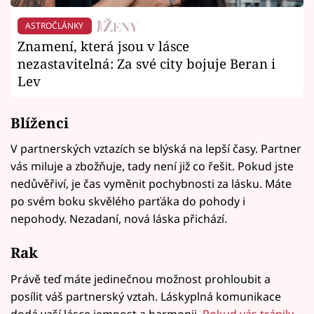
ASTROČLÁNKY
Znamení, která jsou v lásce
nezastavitelná: Za své city bojuje Beran i
Lev
Blíženci
V partnerských vztazích se blýská na lepší časy. Partner
vás miluje a zbožňuje, tady není již co řešit. Pokud jste
nedůvěřiví, je čas vyměnit pochybnosti za lásku. Máte
po svém boku skvělého parťáka do pohody i
nepohody. Nezadaní, nová láska přichází.
Rak
Právě teď máte jedinečnou možnost prohloubit a
posílit váš partnerský vztah. Láskyplná komunikace
dodá vaší lásce jemnost a harmonii.
Pokud vás trápily