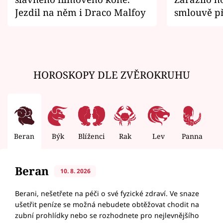
Jezdil na něm i Draco Malfoy
smlouvě př
zemřít
HOROSKOPY DLE ZVĚROKRUHU
Beran
Býk
Blíženci
Rak
Lev
Panna
V
Beran
10. 8. 2026
Berani, nešetřete na péči o své fyzické zdraví. Ve snaze
ušetřit peníze se možná nebudete obtěžovat chodit na
zubní prohlídky nebo se rozhodnete pro nejlevnějšího