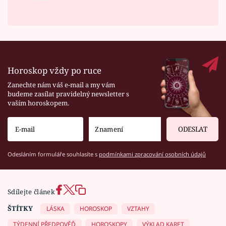
Horoskop vždy po ruce
Zanechte nám váš e-mail a my vám
budeme zasílat pravidelný newsletter s
vaším horoskopem.
ODESLAT
Odesláním formuláře souhlasíte s
podmínkami zpracování osobních údajů
Sdílejte článek
ŠTÍTKY
LÁSKA
HOROSKOP
VZTAHY
TÝDENNÍ PŘEDPOVĚĎ
HOROSKOPY
VÝKLAD KARET