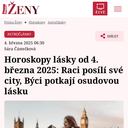
ŽIVĚ
Prima Ženy
■
Horoskopy
Astročlánky
Trendy:
Polabí
Inspekce
Prostřeno!
AYTO?
ASTROČLÁNKY
SDÍLET
Módní alarm
Zrádci
Proměny
4. března 2025 06:30
Sára Částečková
Horoskopy lásky od 4.
března 2025: Raci posílí své
Témata
city, Býci potkají osudovou
Celebrity
lásku
Vztahy
Seriály