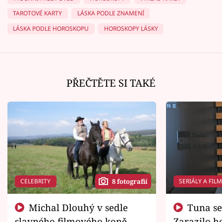
TAROTOVÉ KARTY
LÁSKA PODLE ZNAMENÍ
LÁSKA PODLE HOROSKOPU
HOROSKOPY LÁSKY
PŘEČTĚTE SI TAKÉ
CELEBRITY
SERIÁLY A FIL
8 fotografií
Michal Dlouhý v sedle
Tuna se chtěl vrátit domů.
slavného filmového koně.
Zarazilo ho