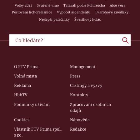
Volby 2025
Svařené víno
Tatarák podle Pohlreicha
Aloe vera
Pěstování lichořeřišnice
Výpočet ascendentu
Tvarohové knedlíky
Nejlepší palačinky
Švestkový koláč
O FTV Prima
Management
Volná místa
Press
Reklama
Castingy a výzvy
HbbTV
Kontakty
Podmínky užívání
Zpracování osobních
údajů
Cookies
Nápověda
Vlastník FTV Prima spol.
Redakce
s r.o.