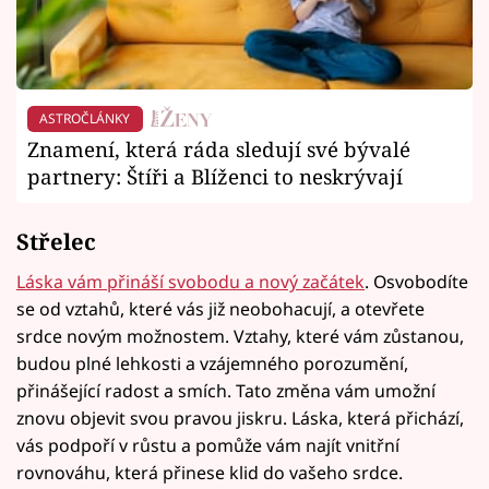
ASTROČLÁNKY
Znamení, která ráda sledují své bývalé
partnery: Štíři a Blíženci to neskrývají
Střelec
Láska vám přináší svobodu a nový začátek
. Osvobodíte
se od vztahů, které vás již neobohacují, a otevřete
srdce novým možnostem. Vztahy, které vám zůstanou,
budou plné lehkosti a vzájemného porozumění,
přinášející radost a smích. Tato změna vám umožní
znovu objevit svou pravou jiskru. Láska, která přichází,
vás podpoří v růstu a pomůže vám najít vnitřní
rovnováhu, která přinese klid do vašeho srdce.