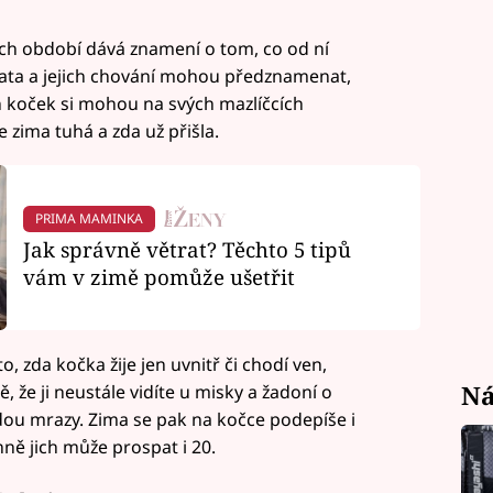
ch období dává znamení o tom, co od ní
ata a jejich chování mohou předznamenat,
h koček si mohou na svých mazlíčcích
 zima tuhá a zda už přišla.
PRIMA MAMINKA
Jak správně větrat? Těchto 5 tipů
vám v zimě pomůže ušetřit
, zda kočka žije jen uvnitř či chodí ven,
Ná
ě, že ji neustále vidíte u misky a žadoní o
ijdou mrazy. Zima se pak na kočce podepíše i
ně jich může prospat i 20.