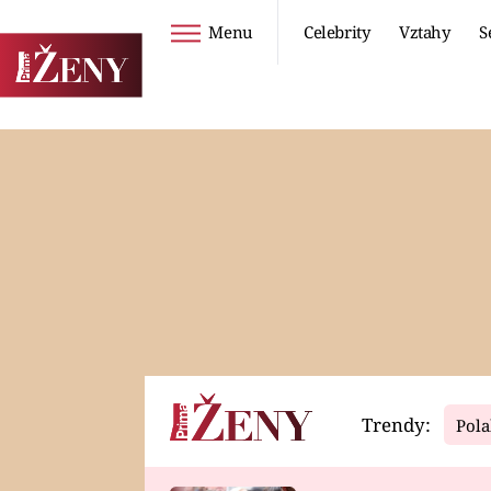
Menu
Celebrity
Vztahy
S
Seriály
Životní styl
ZOO
DIETY A HUBNUTÍ
PROSTŘENO!
CESTOVÁNÍ A
DOVOLENÁ
DUCH
ZDRAVÍ
Trendy:
Pola
Horoskopy
Video
ASTROČLÁNKY
SERIÁLY