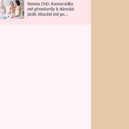
Denisa (34): Kamarádky
mě přemluvily k dámské
jízdě. Manžel mě po
návratu zaskočil