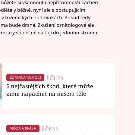
 můžete si všimnout i nepřítomnosti kachen.
dlétaly běžně, nyní ale s postupujícím
i v tuzemských podmínkách. Pokud tedy
, zima bude drsná. Zkušení ornitologové ale
řed mrazy společně datlují do jednoho stromu,
:
led to fetch
ZDRAVÍ A NEMOCI
6 nejčastějších škod, které může
zima napáchat na našem těle
MÓDA A KRÁSA