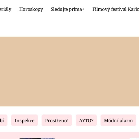
eriály
Horoskopy
Sledujte prima+
Filmový festival Karl
Celebrity
Recept
MÓDA A KRÁSA
HLAVNÍ JÍ
VZTAHY A SEX
SLADKÉ
PRIMA MAMINKA
ZDRAVÉ
bí
Inspekce
Prostřeno!
AYTO?
Módní alarm
Fresh
Living
RECEPTY
BYDLENÍ