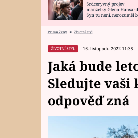
Srdceryvný projev
SNÁŘ
CELEBRITY
manželky Glena Hansard
Syn tu není, nerozuměl b
HOROSKOP NA
VAŘENÍ
tomu, vysvětlila
ROK 2023
Prima Ženy
■
Životní styl
16. listopadu 2022 11:35
ŽIVOTNÍ STYL
Jaká bude let
Sledujte vaši 
odpověď zná