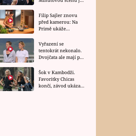
bez dubla
Filip Sajler znovu
před kamerou: Na
Primě ukáže
poctivou kuchyni i
rychlé recepty
Vyřazení se
tentokrát nekonalo.
Dvojčata ale mají po
uzavření třetí etapy
závodu nůž na krku
Šok v Kambodži.
Favoritky Chicas
končí, závod ukázal
svou nejtvrdší tvář