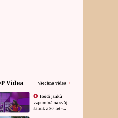
P Videa
Všechna videa
Heidi Janků
vzpomíná na svůj
šatník z 80. let -
Shopaholičky