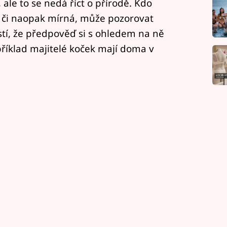
le to se nedá říct o přírodě. Kdo
 či naopak mírná, může pozorovat
istí, že předpověď si s ohledem na ně
příklad majitelé koček mají doma v