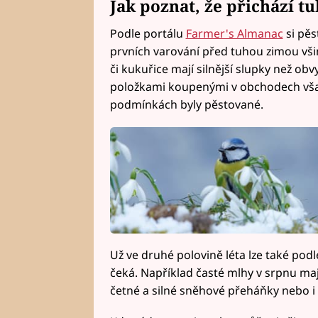
Jak poznat, že přichází t
Podle portálu
Farmer's Almanac
si pěs
prvních varování před tuhou zimou všim
či kukuřice mají silnější slupky než ob
položkami koupenými v obchodech však
podmínkách byly pěstované.
Už ve druhé polovině léta lze také pod
čeká. Například časté mlhy v srpnu ma
četné a silné sněhové přeháňky nebo i