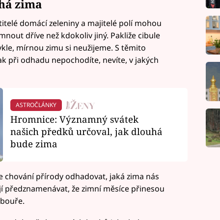
uhá zima
titelé domácí zeleniny a majitelé polí mohou
nout dříve než kdokoliv jiný. Pakliže cibule
vykle, mírnou zimu si neužijeme. S těmito
 při odhadu nepochodíte, nevíte, v jakých
ASTROČLÁNKY
Hromnice: Významný svátek
našich předků určoval, jak dlouhá
bude zima
le chování přírody odhadovat, jaká zima nás
jí předznamenávat, že zimní měsíce přinesou
 bouře.