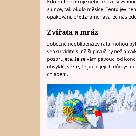
Kdo rád pozoruje nebe, může si všimn
slunce, tak okolo měsíce. Tento jev není
opakování, předznamenává, že následuj
Zvířata a mráz
I obecně neoblíbená zvířata mohou být
venku vidíte silnější pavučiny než obvy
pozorujete, že se vám pavouci od konce
obvyklé, vězte, že jde o jejich důmysln
chladem.