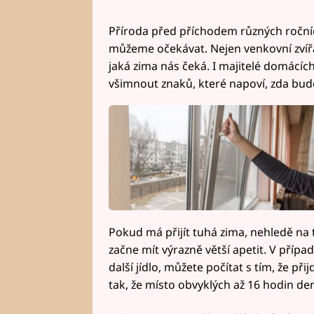
Příroda před příchodem různých roční
můžeme očekávat. Nejen venkovní zvíř
jaká zima nás čeká. I majitelé domácíc
všimnout znaků, které napoví, zda bude
Pokud má přijít tuhá zima, nehledě na to
začne mít výrazně větší apetit. V případ
další jídlo, můžete počítat s tím, že př
tak, že místo obvyklých až 16 hodin den