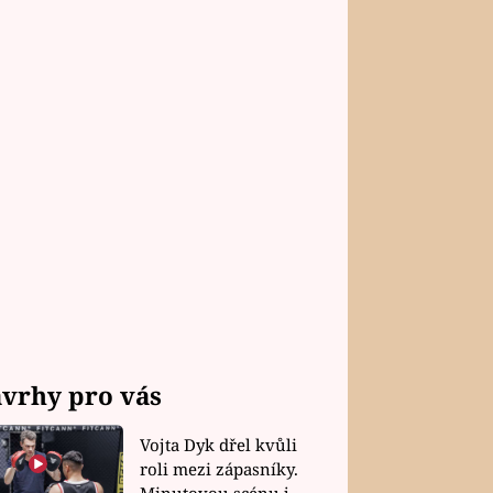
vrhy pro vás
Vojta Dyk dřel kvůli
roli mezi zápasníky.
Minutovou scénu jel