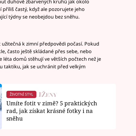
out duhově zbarvených kruhů jak okolo
 příliš častý, když ale pozorujete jeho
ící týdny se neobejdou bez sněhu.
 užitečná k zimní předpovědi počasí. Pokud
kle, často ještě skládané přes sebe, nebo
 léta domů stěhují ve větších počtech než je
ou taktiku, jak se uchránit před velkým
ŽIVOTNÍ STYL
Umíte fotit v zimě? 5 praktických
rad, jak získat krásné fotky i na
sněhu