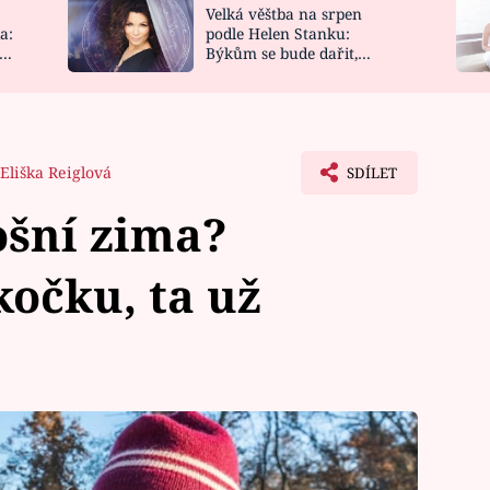
Velká věštba na srpen
NOVINKY
ZAHRADA
a:
podle Helen Stanku:
y
Býkům se bude dařit,
VIDEORECEPTY
DESIGN
Vodnáře čeká jízda
Eliška Reiglová
SDÍLET
ošní zima?
kočku, ta už