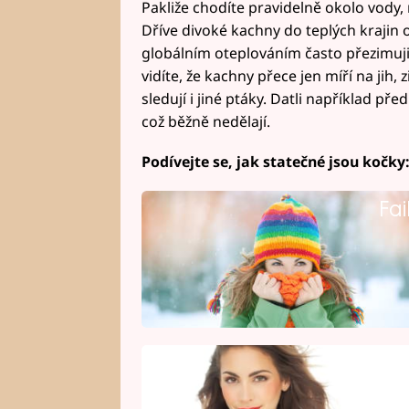
Pakliže chodíte pravidelně okolo vody,
Dříve divoké kachny do teplých krajin o
globálním oteplováním často přezimuj
vidíte, že kachny přece jen míří na jih
sledují i jiné ptáky. Datli například p
což běžně nedělají.
Podívejte se, jak statečné jsou kočky
Fai