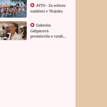
AYTO - Za scénou
natáčení v Thajsku
Gabriela
Gášpárová
promluvila o vztahu
a zakládání rodiny